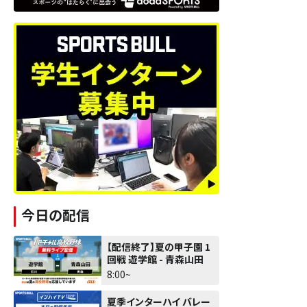
今日の配信
【配信終了】夏の甲子園 1
回戦 遊学館 - 青森山田
8:00~
夏季インターハイ バレー