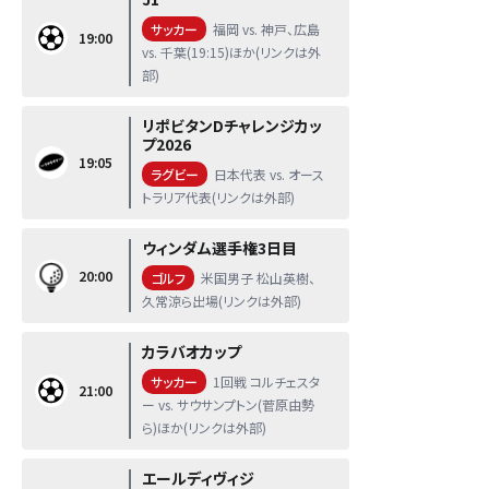
サッカー
福岡 vs. 神戸、広島
19:00
vs. 千葉(19:15)ほか(リンクは外
部)
リポビタンDチャレンジカッ
プ2026
19:05
ラグビー
日本代表 vs. オース
トラリア代表(リンクは外部)
ウィンダム選手権3日目
20:00
ゴルフ
米国男子 松山英樹、
久常涼ら出場(リンクは外部)
カラバオカップ
サッカー
1回戦 コルチェスタ
21:00
ー vs. サウサンプトン(菅原由勢
ら)ほか(リンクは外部)
エールディヴィジ