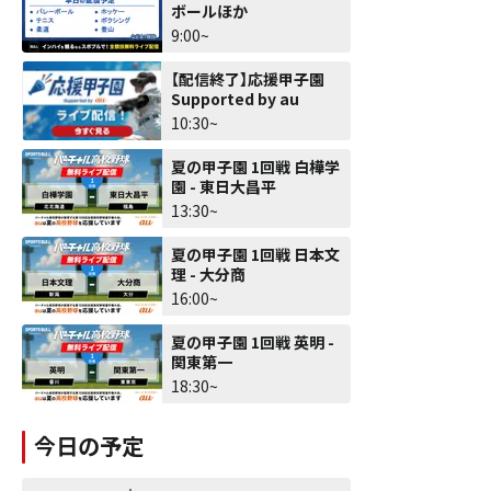
ボールほか
9:00~
【配信終了】応援甲子園
Supported by au
10:30~
夏の甲子園 1回戦 白樺学
園 - 東日大昌平
13:30~
夏の甲子園 1回戦 日本文
理 - 大分商
16:00~
夏の甲子園 1回戦 英明 -
関東第一
18:30~
今日の予定