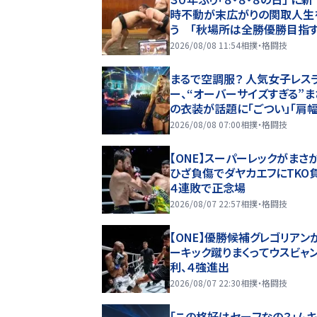
時不動が末広がりの関取人生
う 「秋場所は全勝優勝目指す
2026/08/08 11:54
相撲・格闘技
まるで空調服？ 人気女子レス
ー、“オーバーサイズすぎる”ま
の衣装が話題に「ごつい」「肩
ドすご」
2026/08/08 07:00
相撲・格闘技
【ONE】スーパーレックがまさ
ひざ負傷でダヤカエフにTKO
４連敗で正念場
2026/08/07 22:57
相撲・格闘技
【ONE】優勝候補グレゴリアン
ーキック蹴りまくってウスビャ
利、４強進出
2026/08/07 22:30
相撲・格闘技
「この格好はセーフなの？」ム