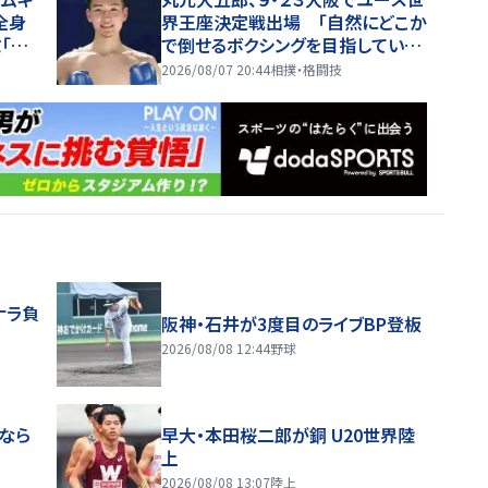
全身
界王座決定戦出場 「自然にどこか
「着
で倒せるボクシングを目指してい
る」
2026/08/07 20:44
相撲・格闘技
ナラ負
阪神・石井が3度目のライブBP登板
2026/08/08 12:44
野球
目なら
早大・本田桜二郎が銅 U20世界陸
上
2026/08/08 13:07
陸上