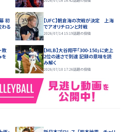
2026/07/16 16:42
話題の投稿
幕 初
【UFC】朝倉海の次戦が決定 上海
変わる
でアオリチロンと対戦
2026/07/14 15:19
話題の投稿
ー敗
【MLB】大谷翔平「300-150」に史上
みを
2位の速さで到達 記録の意味を読
み解く
2026/07/10 17:26
話題の投稿
十両・
新日本プロレス、「熊本地震 チャリ