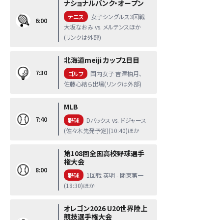
ナショナルバンク・オープン
テニス
女子シングルス3回戦
6:00
大坂なおみ vs. メルテンスほか
(リンクは外部)
北海道meiji カップ2日目
7:30
ゴルフ
国内女子 吉澤柚月、
佐藤心結ら出場(リンクは外部)
MLB
7:40
野球
Dバックス vs. ドジャース
(佐々木先発予定)(10:40)ほか
第108回全国高校野球選手
権大会
8:00
野球
1回戦 英明 - 関東第一
(18:30)ほか
オレゴン2026 U20世界陸上
競技選手権大会