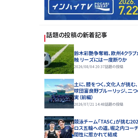
話題の投稿
の新着記事
鈴木彩艶争奪戦、欧州4クラブ
触 リーズには一度断りか
2026/08/04 20:37
話題の投稿
土に、膝をつく。文化人が挑む
球団――富良野ブルーリッジ、二
実（前編）
2026/07/21 14:48
話題の投稿
競泳チーム「TASC」が挑む20
ロス五輪への道。堀之内コー
間性に惹かれて結成