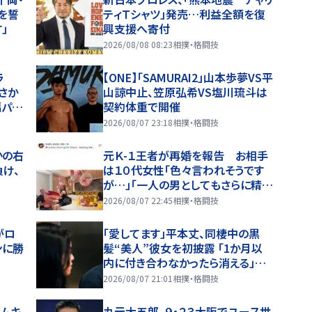
を誓
ティＴシャツ」発売…利益全額を復
」
興支援へ寄付
2026/08/08 08:23
相撲・格闘技
ラ
【ONE】「SAMURAI2」山本歩夢VS平
さか
山諒中止、笠原弘希VS塩川琉斗は
幅パッ
契約体重で開催
2026/08/07 23:18
相撲・格闘技
かの右
元Ｋ-１王者が再婚を報告 お相手
負け、
は１０代女性「色々言われそうです
が…」「一人の男としてもさらに精
進」久保優太が報告
2026/08/07 22:45
相撲・格闘技
がロ
「愛してます」平本丈、同棲中の黒
ンに勝
髪“美人”彼女を初披露 「1か月以
内に付き合わなかったら消える」馴
れ初めも
2026/08/07 21:01
相撲・格闘技
キムキ
丸元大五郎、９・２３大阪でユース世