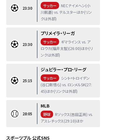
サッカー
NECナイメヘン(小
23:30
川航基) vs. テルスターほか(リン
クは外部)
プリメイラ・リーガ
サッカー
ギマラインス vs. ア
23:30
ロウカ(福井太智)(26:00)ほか(リ
ンクは外部)
ジュピラー・プロ・リーグ
サッカー
シント=トロイデン
25:15
(谷口彰悟ら) vs. ロンメルSK(27:
45)ほか(リンクは外部)
MLB
28:05
野球
Rソックス(吉田正尚) vs.
アスレチックス(29:10)ほか
スポーツブル 公式SNS