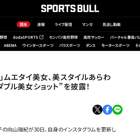
競技
速報
ライブ配信
マンガ
見逃し動画
野球
dodaSPORTS
センバツ高校野球
高校サッカー
バーチャル春高バ
（新しいタブで開く）
ABEMA
ウインタースポーツ
パラスポーツ
ダンス
モータースポーツ
そ
！」ムエタイ美女、美スタイルあらわ
ダブル美女ショット”を披露！
子の向山瑞紀が30日、自身のインスタグラムを更新し