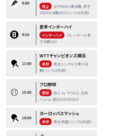
9:00
陸上
女子800m準決勝、男子
3000m決勝ほか(リンクは外部)
夏季インターハイ
9:30
インターハイ
バレーボール男
子決勝ほか
WTTチャンピオンズ横浜
11:00
卓球
男女シングルス準々決
勝(リンクは外部)
プロ野球
15:00
野球
巨人 vs. ヤクルト、日本
ハム vs. 楽天(18:00)ほか
ヨーロッパスマッシュ
16:00
卓球
男女予選(リンクは外部)
J1