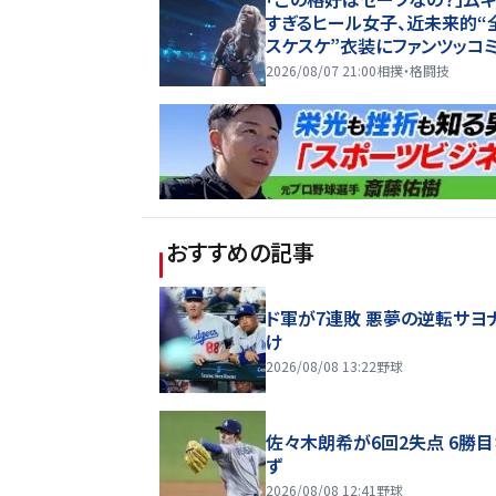
すぎるヒール女子、近未来的“
スケスケ”衣装にファンツッコミ
ているけど着ていない感…」
2026/08/07 21:00
相撲・格闘技
おすすめの記事
ド軍が7連敗 悪夢の逆転サヨ
け
2026/08/08 13:22
野球
佐々木朗希が6回2失点 6勝
ず
2026/08/08 12:41
野球