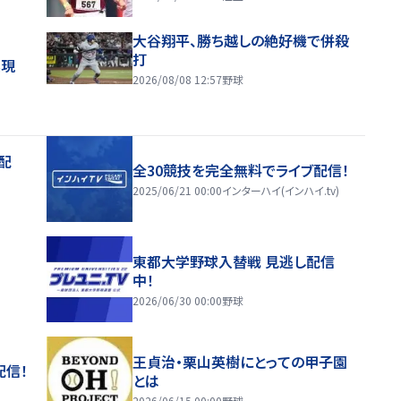
大谷翔平、勝ち越しの絶好機で併殺
打
実現
2026/08/08 12:57
野球
配
全30競技を完全無料でライブ配信！
2025/06/21 00:00
インターハイ(インハイ.tv)
東都大学野球入替戦 見逃し配信
中！
2026/06/30 00:00
野球
王貞治・栗山英樹にとっての甲子園
配信！
とは
2026/06/15 00:00
野球