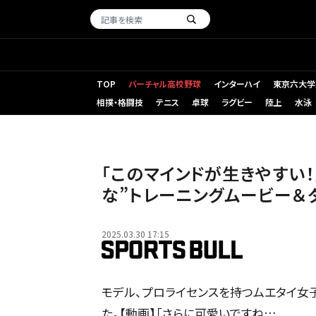
TOP
バーチャル高校野球
インターハイ
東京六大学
相撲・格闘技
テニス
卓球
ラグビー
陸上
水泳
「このマインドが生きやすい
な”トレーニングムービー＆
2025.03.30 17:15
モデル、プロライセンスを持つムエタイ女
た。【動画】「さらに可愛いですね…