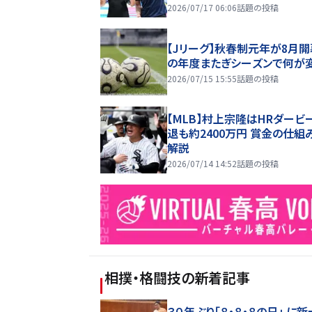
2026/07/17 06:06
話題の投稿
【Jリーグ】秋春制元年が8月開
の年度またぎシーズンで何が
2026/07/15 15:55
話題の投稿
【MLB】村上宗隆はHRダービ
退も約2400万円 賞金の仕組
解説
2026/07/14 14:52
話題の投稿
相撲・格闘技
の新着記事
３０年ぶり「８・８・８の日」 に新