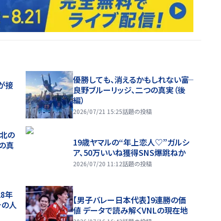
優勝しても、消えるかもしれない――富
が接
良野ブルーリッジ、二つの真実（後
編）
2026/07/21 15:25
話題の投稿
、北の
19歳ヤマルの“年上恋人♡”ガルシ
つの真
ア、50万いいね獲得SNS爆跳ねか
2026/07/20 11:12
話題の投稿
28年
【男子バレー日本代表】9連勝の価
チの人
値 データで読み解くVNLの現在地