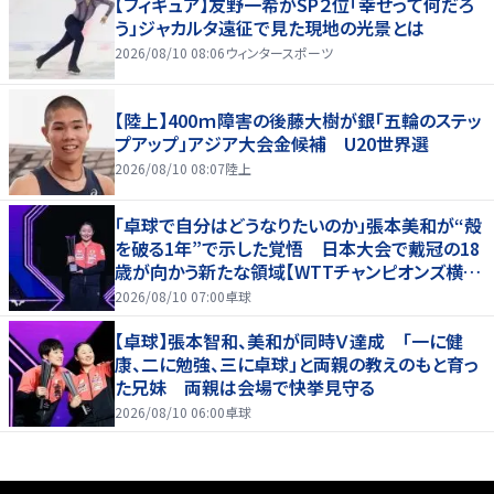
【フィギュア】友野一希がSP２位「幸せって何だろ
う」ジャカルタ遠征で見た現地の光景とは
2026/08/10 08:06
ウィンタースポーツ
【陸上】400ｍ障害の後藤大樹が銀「五輪のステッ
プアップ」アジア大会金候補 U20世界選
2026/08/10 08:07
陸上
「卓球で自分はどうなりたいのか」張本美和が“殻
を破る1年”で示した覚悟 日本大会で戴冠の18
歳が向かう新たな領域【WTTチャンピオンズ横浜
2026】
2026/08/10 07:00
卓球
【卓球】張本智和、美和が同時Ｖ達成 「一に健
康、二に勉強、三に卓球」と両親の教えのもと育っ
た兄妹 両親は会場で快挙見守る
2026/08/10 06:00
卓球