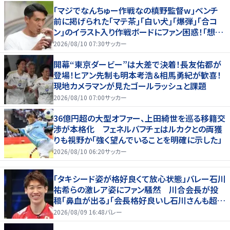
｢マジでなんちゅー作戦なの槙野監督w｣ベンチ
前に掲げられた｢マテ茶｣｢白い犬｣｢爆弾｣｢合コ
ン｣のイラスト入り作戦ボードにファン困惑！｢想像
よりデカくて吹いた｣
2026/08/10 07:30
サッカー
開幕“東京ダービー”は大差で決着！長友佑都が
登場！ヒアン先制も明本考浩＆相馬勇紀が歓喜！
現地カメラマンが見たゴールラッシュと課題
2026/08/10 07:00
サッカー
36億円超の大型オファー、上田綺世を巡る移籍交
渉が本格化 フェネルバフチェはルカクとの両獲
りも視野か「強く望んでいることを明確に示した」
2026/08/10 06:20
サッカー
「タキシード姿が格好良くて放心状態」バレー石川
祐希らの激レア姿にファン騒然 川合会長が投
稿「鼻血が出る」「会長格好良いし石川さんも超格
好いい」
2026/08/09 16:48
バレー