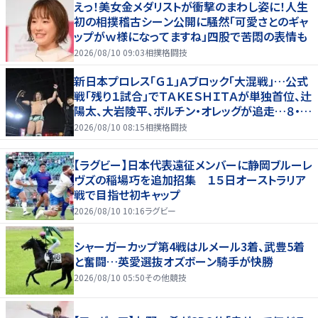
えっ！美女金メダリストが衝撃のまわし姿に！人生
初の相撲稽古シーン公開に騒然「可愛さとのギャ
ップがｗ様になってますね」四股で苦悶の表情も
2026/08/10 09:03
相撲格闘技
新日本プロレス「Ｇ１」Ａブロック「大混戦」…公式
戦「残り１試合」でＴＡＫＥＳＨＩＴＡが単独首位、辻
陽太、大岩陵平、ボルチン・オレッグが追走…８・９
群馬全成績
2026/08/10 08:15
相撲格闘技
【ラグビー】日本代表遠征メンバーに静岡ブルーレ
ヴズの稲場巧を追加招集 １５日オーストラリア
戦で目指せ初キャップ
2026/08/10 10:16
ラグビー
シャーガーカップ第4戦はルメール3着、武豊5着
と奮闘…英愛選抜オズボーン騎手が快勝
2026/08/10 05:50
その他競技