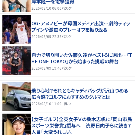
岸本隆一を電撃獲得
2026/08/10 06:00
バスケ
OG・アヌノビーが母国メディア出演…劇的ティッ
プインや激闘のプレーオフを振り返る
2026/08/09 22:38
バスケ
自力で切り開いた佐藤久遠がベスト5に選出…『T
HE ONE TOKYO』から始まった挑戦の舞台
2026/08/09 19:46
バスケ
乗り心地？それともキャディバッグが沢山つめる
広々感？ゴルフにおすすめのクルマとは
2026/08/10 11:00
ゴルフ
【女子ゴルフ】全英女子Ｖの桑木志帆に「岡山市民
スポーツ栄誉賞」授与へ 渋野日向子らに続き７
人目「大変うれしい」