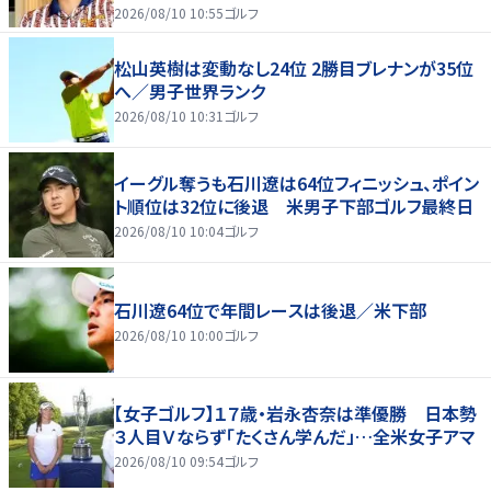
2026/08/10 10:55
ゴルフ
松山英樹は変動なし24位 2勝目ブレナンが35位
へ／男子世界ランク
2026/08/10 10:31
ゴルフ
イーグル奪うも石川遼は64位フィニッシュ、ポイン
ト順位は32位に後退 米男子下部ゴルフ最終日
2026/08/10 10:04
ゴルフ
石川遼64位で年間レースは後退／米下部
2026/08/10 10:00
ゴルフ
【女子ゴルフ】１７歳・岩永杏奈は準優勝 日本勢
３人目Ｖならず「たくさん学んだ」…全米女子アマ
2026/08/10 09:54
ゴルフ