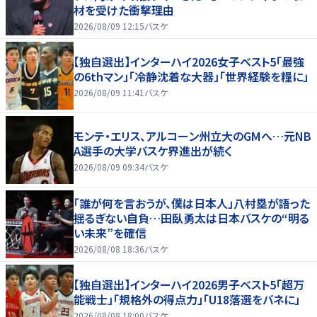
材を受けた衝撃理由
2026/08/09 12:15
バスケ
【独自選出】インターハイ2026女子ベスト5「最強
の6thマン」「冷静沈着な大器」「世界経験を糧に」
2026/08/09 11:41
バスケ
モンテ・エリス、アルコーン州立大のGMへ…元NB
A選手の大学バスケ界進出が続く
2026/08/09 09:34
バスケ
「誰が何を言おうが、僕は日本人」八村塁が語った
揺るぎない自負…田臥勇太は日本バスケの“明る
い未来”を確信
2026/08/08 18:36
バスケ
【独自選出】インターハイ2026男子ベスト5「超万
能戦士」「規格外の得点力」「U18落選をバネに」
2026/08/08 18:00
バスケ