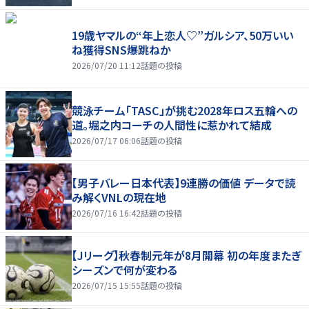
19歳ヤマルの“年上恋人♡”ガルシア、50万いい
ね獲得SNS爆跳ねか
2026/07/20 11:12
話題の投稿
競泳チーム「TASC」が挑む2028年ロス五輪への
道。堀之内コーチの人間性に惹かれて結成
2026/07/17 06:06
話題の投稿
【男子バレー日本代表】9連勝の価値 データで読
み解くVNLの現在地
2026/07/16 16:42
話題の投稿
【Jリーグ】秋春制元年が8月開幕 初の年度またぎ
シーズンで何が変わる
2026/07/15 15:55
話題の投稿