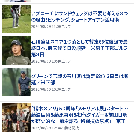
アプローチにサンドウェッジは不要と考える３つ
の理由！ピッチング、ショートアイアン活用術
2026/08/09 11:00
ゴルフ
石川遼はスコア１つ落として暫定68位後退で最
終日へ、悪天候で日没順延 米男子下部ゴルフ
第３日
2026/08/09 10:40
ゴルフ
グリーンで苦戦の石川遼は暫定68位 3日目は順
延／米下部
2026/08/09 10:30
ゴルフ
「猪木×アリ」５０周年「メモリアル展」スタート…
藤波辰爾＆藤原喜明＆初代タイガー＆前田日明
が歴史的な一戦を語る「格闘技の原点」…京王プ
ラザホテルで３１日まで
2026/08/09 12:38
相撲格闘技