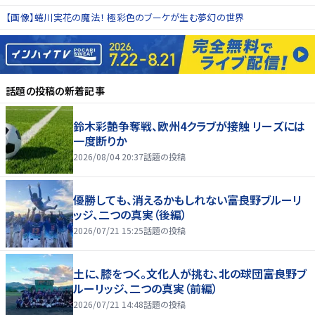
【画像】蜷川実花の魔法！ 極彩色のブーケが生む夢幻の世界
話題の投稿
の新着記事
鈴木彩艶争奪戦、欧州4クラブが接触 リーズには
一度断りか
2026/08/04 20:37
話題の投稿
優勝しても、消えるかもしれない――富良野ブルーリ
ッジ、二つの真実（後編）
2026/07/21 15:25
話題の投稿
土に、膝をつく。文化人が挑む、北の球団――富良野ブ
ルーリッジ、二つの真実（前編）
2026/07/21 14:48
話題の投稿