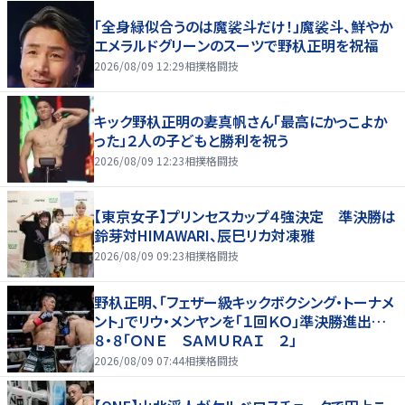
「全身緑似合うのは魔裟斗だけ！」魔裟斗、鮮やか
エメラルドグリーンのスーツで野杁正明を祝福
2026/08/09 12:29
相撲格闘技
キック野杁正明の妻真帆さん「最高にかっこよか
った」２人の子どもと勝利を祝う
2026/08/09 12:23
相撲格闘技
【東京女子】プリンセスカップ４強決定 準決勝は
鈴芽対HIMAWARI、辰巳リカ対凍雅
2026/08/09 09:23
相撲格闘技
野杁正明、「フェザー級キックボクシング・トーナメ
ント」でリウ・メンヤンを「１回ＫＯ」準決勝進出…
８・８「ＯＮＥ ＳＡＭＵＲＡＩ ２」
2026/08/09 07:44
相撲格闘技