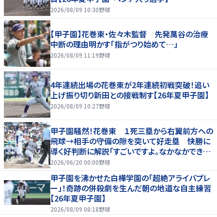
2026/08/09 10:30
野球
【甲子園】花巻東・佐々木監督 先発萬谷の治療
中断の理由明かす「指がつり始めて…」
2026/08/09 11:19
野球
4年連続出場の花巻東が2年連続初戦突破！追い
上げ振り切り新田との接戦制す【26年夏甲子園】
2026/08/09 10:27
野球
甲子園騒然！花巻東 １死三塁から右翼前方への
飛球→相手の守備の隙を突いて好走塁 快勝に
導く好判断に解説「すごいですよ。なかなかできな
いプレー」
2026/06/20 00:00
野球
甲子園を沸かせた白樺学園の「超絶アライバプレ
ー」！奇跡の併殺劇を生んだ朝の地道な自主練習
【26年夏甲子園】
2026/08/09 08:18
野球