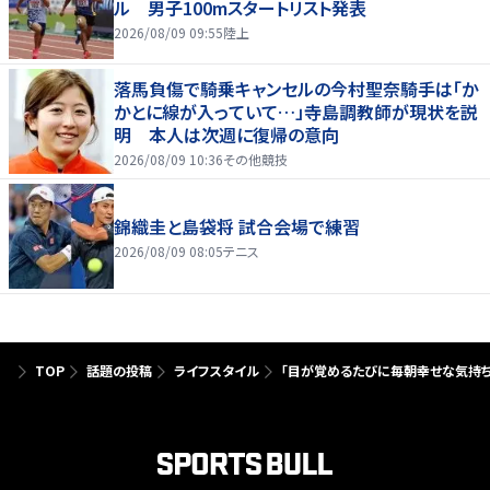
ル 男子100mスタートリスト発表
2026/08/09 09:55
陸上
落馬負傷で騎乗キャンセルの今村聖奈騎手は「か
かとに線が入っていて…」寺島調教師が現状を説
明 本人は次週に復帰の意向
2026/08/09 10:36
その他競技
錦織圭と島袋将 試合会場で練習
2026/08/09 08:05
テニス
TOP
話題の投稿
ライフスタイル
「目が覚めるたびに毎朝幸せな気持