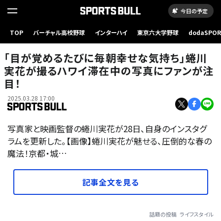
今日の予定
TOP
バーチャル高校野球
インターハイ
東京六大学野球
dodaSPO
（新しいタブ
「目が覚めるたびに毎朝幸せな気持ち」蜷川
実花が撮るハワイ滞在中の写真にファンが注
目！
2025.03.28 17:00
写真家と映画監督の蜷川実花が28日、自身のインスタグ
ラムを更新した。【画像】蜷川実花が魅せる、圧倒的な春の
魔法！京都・城…
記事全文を見る
話題の投稿
ライフスタイル