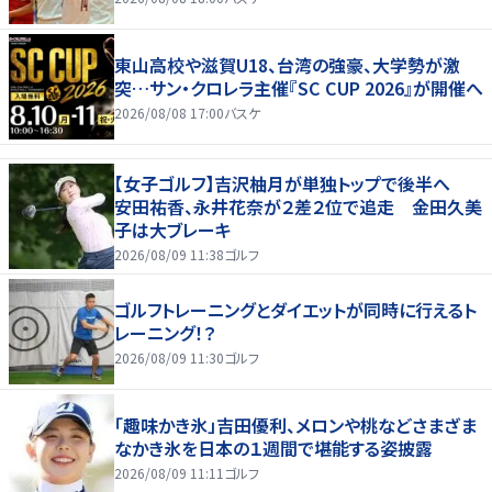
東山高校や滋賀U18、台湾の強豪、大学勢が激
突…サン・クロレラ主催『SC CUP 2026』が開催へ
2026/08/08 17:00
バスケ
【女子ゴルフ】吉沢柚月が単独トップで後半へ
安田祐香、永井花奈が２差２位で追走 金田久美
子は大ブレーキ
2026/08/09 11:38
ゴルフ
ゴルフトレーニングとダイエットが同時に行えるト
レーニング！？
2026/08/09 11:30
ゴルフ
「趣味かき氷」吉田優利、メロンや桃などさまざま
なかき氷を日本の１週間で堪能する姿披露
2026/08/09 11:11
ゴルフ