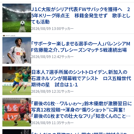
Ｊ１Ｃ大阪がシリア代表ＦＷサバックを獲得へ 2
5年Ｋリーグ得点王 移籍金発生せず 歌手とし
ても活動
2026/08/09 13:00
サッカー
「サポーター楽しませる選手の一人」バレンシアM
F佐藤龍之介、プレシーズンマッチ５戦連続出場
2026/08/09 12:42
サッカー
日本人７選手所属のシントトロイデン、新加入の
石渡ネルソンが開幕戦でアシスト ロス五輪世代
期待の星 試合は１-１
2026/08/09 12:31
サッカー
｢最後の1枚…ワルぃゎ〜｣鈴木優磨が激勝翌日に
写真12枚投稿→渾身の“煽りショット”に興奮！
｢最後の1枚までの壮大なフリ｣｢知念くんのことど
んだけ好きなんよｗ｣
2026/08/09 11:35
サッカー