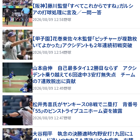
【阪神】藤川監督「すべてこれからですね」ガルシ
アの打球処理に言及／一問一答
2026/08/09 12:58
野球
【甲子園】花巻東佐々木監督「ピッチャーが複数枚
いてよかった」アクシデントも２年連続初戦突破
2026/08/09 12:54
野球
山本由伸 自己最多タイ１２勝目ならず アクシ
デント乗り越えて６回途中３安打無失点 チーム
の７連敗脱出に貢献
2026/08/09 12:49
野球
松井秀喜氏がヤンキースOB戦で二塁打 背番号
「55」のピンストライプユニホーム姿を披露
2026/08/09 12:47
野球
大谷翔平 執念の決勝適時内野安打！九回に１