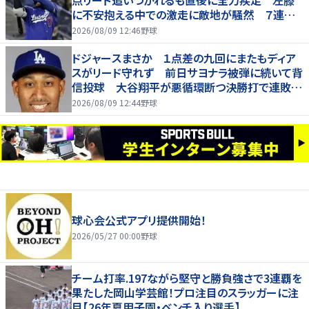
点リード追いつかれるも直後に全力疾走 左膝
に不安抱える中での激走に敵地が騒然 ７連敗
脱出
2026/08/09 12:46
野球
ドジャースまさか １点差の九回にまたもディア
スがリード守れず 前日サヨナラ被弾に続いて背
信投球 大谷翔平が悪循環断つ決勝打で連敗は
７でストップ
2026/08/09 12:44
野球
球心会公式アプリ提供開始！
2026/05/27 00:00
野球
チーム打率.197ながら堅守と勝負強さで3連覇を
果たした岡山学芸館！プロ注目のスラッガーに注
目【26年夏甲子園・ベンチ入り選手】