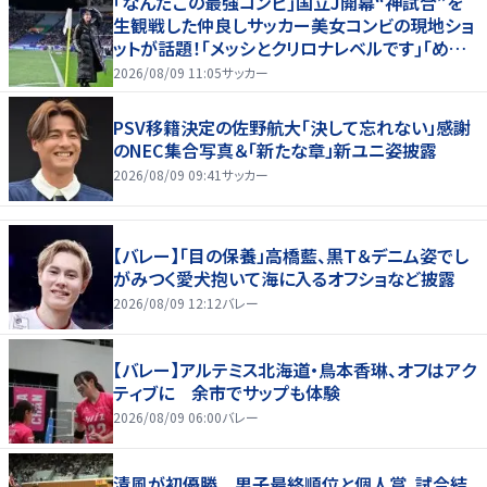
｢なんだこの最強コンビ｣国立J開幕“神試合”を
生観戦した仲良しサッカー美女コンビの現地ショ
ットが話題！｢メッシとクリロナレベルです｣｢めちゃ
くちゃ可愛い｣
2026/08/09 11:05
サッカー
PSV移籍決定の佐野航大「決して忘れない」感謝
のNEC集合写真＆「新たな章」新ユニ姿披露
2026/08/09 09:41
サッカー
【バレー】「目の保養」高橋藍、黒Ｔ＆デニム姿でし
がみつく愛犬抱いて海に入るオフショなど披露
2026/08/09 12:12
バレー
【バレー】アルテミス北海道・鳥本香琳、オフはアク
ティブに 余市でサップも体験
2026/08/09 06:00
バレー
清風が初優勝 男子最終順位と個人賞、試合結