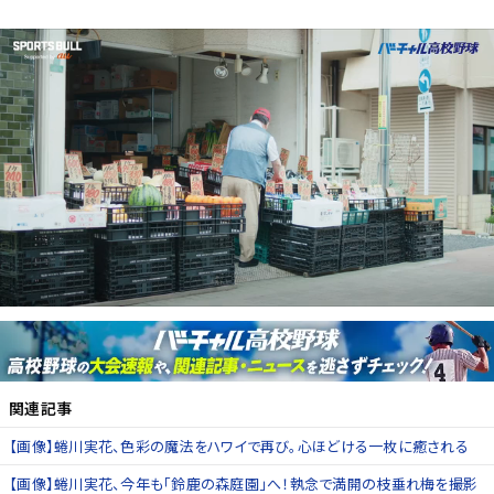
関連記事
【画像】蜷川実花、色彩の魔法をハワイで再び。心ほどける一枚に癒される
【画像】蜷川実花、今年も「鈴鹿の森庭園」へ！執念で満開の枝垂れ梅を撮影