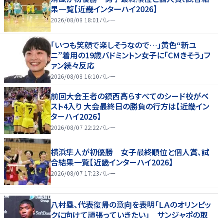
果一覧【近畿インターハイ2026】
2026/08/08 18:01
バレー
「いつも笑顔で楽しそうなので…」黄色“新ユ
ニ”着用の19歳バドミントン女子に「CMきそう」フ
ァン続々反応
2026/08/08 16:10
バレー
前回大会王者の鎮西高らすべてのシード校がベ
スト4入り 大会最終日の勝負の行方は【近畿イン
ターハイ2026】
2026/08/07 22:22
バレー
横浜隼人が初優勝 女子最終順位と個人賞、試
合結果一覧【近畿インターハイ2026】
2026/08/07 17:23
バレー
八村塁、代表復帰の意向を表明「ＬＡのオリンピッ
クに向けて頑張っていきたい」 サンジャポの取