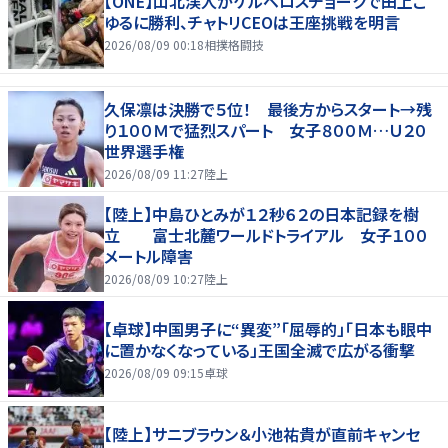
【ONE】山北渓人がケルベロスチョークで田上こ
ゆるに勝利、チャトリCEOは王座挑戦を明言
2026/08/09 00:18
相撲格闘技
久保凛は決勝で５位！ 最後方からスタート→残
り１００Ｍで猛烈スパート 女子８００Ｍ…Ｕ２０
世界選手権
2026/08/09 11:27
陸上
【陸上】中島ひとみが１２秒６２の日本記録を樹
立 富士北麓ワールドトライアル 女子１００
メートル障害
2026/08/09 10:27
陸上
【卓球】中国男子に“異変”「屈辱的」「日本も眼中
に置かなくなっている」王国全滅で広がる衝撃
2026/08/09 09:15
卓球
【陸上】サニブラウン＆小池祐貴が直前キャンセ