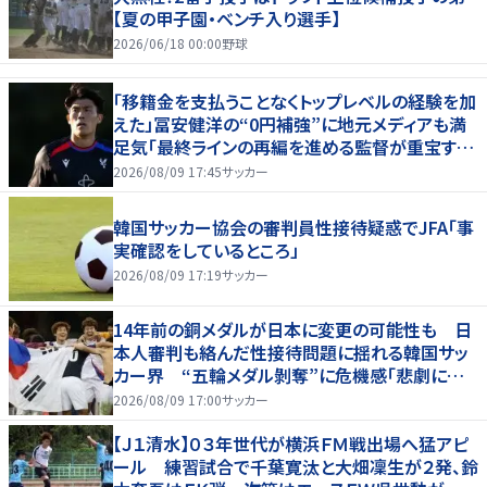
【夏の甲子園・ベンチ入り選手】
2026/06/18 00:00
野球
「移籍金を支払うことなくトップレベルの経験を加
えた」冨安健洋の“0円補強”に地元メディアも満
足気「最終ラインの再編を進める監督が重宝する
柔軟性を備えている」
2026/08/09 17:45
サッカー
韓国サッカー協会の審判員性接待疑惑でJFA「事
実確認をしているところ」
2026/08/09 17:19
サッカー
14年前の銅メダルが日本に変更の可能性も 日
本人審判も絡んだ性接待問題に揺れる韓国サッ
カー界 “五輪メダル剝奪”に危機感「悲劇に見
舞われる」
2026/08/09 17:00
サッカー
【Ｊ１清水】０３年世代が横浜ＦＭ戦出場へ猛アピ
ール 練習試合で千葉寛汰と大畑凜生が２発、鈴