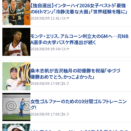
【独自選出】インターハイ2026女子ベスト5「最強
の6thマン」「冷静沈着な大器」「世界経験を糧に」
2026/08/09 11:41
バスケ
モンテ・エリス、アルコーン州立大のGMへ…元NB
A選手の大学バスケ界進出が続く
2026/08/09 09:34
バスケ
桑木志帆が吉沢柚月の初優勝を祝福「ゆづづ
優勝おめでとう。かっこよかった」
2026/08/09 17:08
ゴルフ
女性ゴルファーのための10分間ゴルフトレーニン
グ！
2026/08/09 17:00
ゴルフ