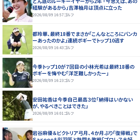
どん底のルーキーイヤーから2年 「今思えば、あの
経験があるから」吉澤柚月は頂点に立った
2026/08/09 16:57
ゴルフ
都玲華、最終18番でまさか「こんなところにバンカ
ーあったのかよ」連続ボギーでトップ10逃す
2026/08/09 16:43
ゴルフ
今季トップ10が７回目の小林光希は最終18番の
ボギーを悔やむ「洋芝難しかったー」
2026/08/09 16:23
ゴルフ
安田祐香は今季自己最高３位「納得はいかない
が、やるべきことはできた」
2026/08/09 16:01
ゴルフ
岩谷麻優＆ビクトリア弓月、４か月ぶり「復帰戦」で
Ｓａｒｅｅｅ＆彩羽匠と熱闘も敗戦「プロレス大好