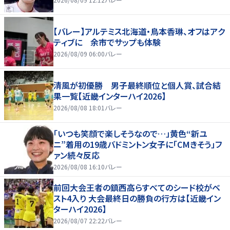
【バレー】アルテミス北海道・鳥本香琳、オフはアク
ティブに 余市でサップも体験
2026/08/09 06:00
バレー
清風が初優勝 男子最終順位と個人賞、試合結
果一覧【近畿インターハイ2026】
2026/08/08 18:01
バレー
「いつも笑顔で楽しそうなので…」黄色“新ユ
ニ”着用の19歳バドミントン女子に「CMきそう」フ
ァン続々反応
2026/08/08 16:10
バレー
前回大会王者の鎮西高らすべてのシード校がベ
スト4入り 大会最終日の勝負の行方は【近畿イン
ターハイ2026】
2026/08/07 22:22
バレー