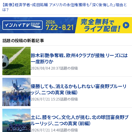
【画像】経済学者・成田祐輔 アメリカの永住権獲得も「深く後悔した」理由と
は？
話題の投稿
の新着記事
鈴木彩艶争奪戦、欧州4クラブが接触 リーズには
一度断りか
2026/08/04 20:37
話題の投稿
優勝しても、消えるかもしれない――富良野ブルーリ
ッジ、二つの真実（後編）
2026/07/21 15:25
話題の投稿
土に、膝をつく。文化人が挑む、北の球団――富良野ブ
ルーリッジ、二つの真実（前編）
2026/07/21 14:48
話題の投稿