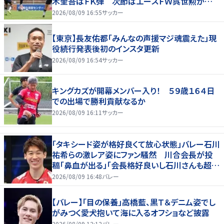
木奎吾はＦＫ弾 次節はエースＦＷ呉世勲が出
場停止
2026/08/09 16:55
サッカー
【東京】長友佑都「みんなの声援マジ魂震えた」現
役続行発表後初のインスタ更新
2026/08/09 16:54
サッカー
キングカズが開幕メンバー入り！ ５９歳１６４日
での出場で勝利貢献なるか
2026/08/09 16:11
サッカー
「タキシード姿が格好良くて放心状態」バレー石川
祐希らの激レア姿にファン騒然 川合会長が投
稿「鼻血が出る」「会長格好良いし石川さんも超格
好いい」
2026/08/09 16:48
バレー
【バレー】「目の保養」高橋藍、黒Ｔ＆デニム姿でし
がみつく愛犬抱いて海に入るオフショなど披露
2026/08/09 12:12
バレー