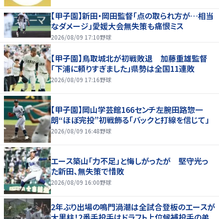
【甲子園】新田・岡田監督「点の取られ方が…相当
なダメージ」愛媛大会無失策も痛恨ミス
2026/08/09 17:10
野球
【甲子園】鳥取城北が初戦敗退 加藤重雄監督
「下浦に頼りすぎました」県勢は全国11連敗
2026/08/09 17:16
野球
【甲子園】岡山学芸館166センチ左腕田路惣一
朗“ほぼ完投”初戦飾る「バックと打線を信じて」
2026/08/09 16:48
野球
エース築山「力不足」と悔しがったが 堅守光っ
た新田、無失策で惜敗
2026/08/09 16:00
野球
2年ぶり出場の鳴門渦潮は全試合登板のエースが
大黒柱！2番手投手はドラフト上位候補投手の弟