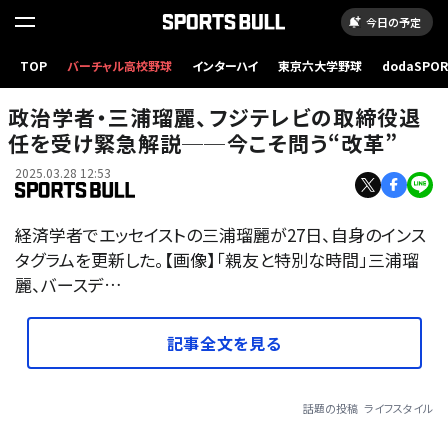
今日の予定
TOP
バーチャル高校野球
インターハイ
東京六大学野球
dodaSPO
（新しいタブ
政治学者・三浦瑠麗、フジテレビの取締役退
任を受け緊急解説──今こそ問う“改革”
2025.03.28 12:53
経済学者でエッセイストの三浦瑠麗が27日、自身のインス
タグラムを更新した。【画像】「親友と特別な時間」三浦瑠
麗、バースデ…
記事全文を見る
話題の投稿
ライフスタイル