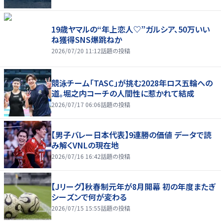
19歳ヤマルの“年上恋人♡”ガルシア、50万いい
ね獲得SNS爆跳ねか
2026/07/20 11:12
話題の投稿
競泳チーム「TASC」が挑む2028年ロス五輪への
道。堀之内コーチの人間性に惹かれて結成
2026/07/17 06:06
話題の投稿
【男子バレー日本代表】9連勝の価値 データで読
み解くVNLの現在地
2026/07/16 16:42
話題の投稿
【Jリーグ】秋春制元年が8月開幕 初の年度またぎ
シーズンで何が変わる
2026/07/15 15:55
話題の投稿