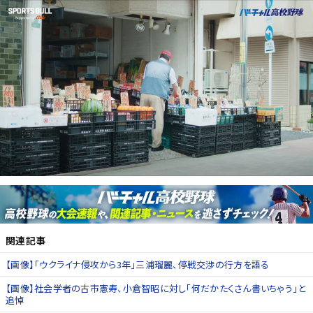
関連記事
【画像】「ウクライナ侵攻から3年」三浦瑠麗、停戦交渉の行方を語る
【画像】社会学者の古市憲寿、小倉智昭に対し「何だかたくさん書いちゃう」と
追悼