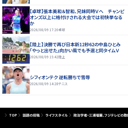
【卓球】張本美和＆智和、兄妹同時Ｖへ チャンピ
オンズ以上に格付けされる大会では初快挙なる
か
2026/08/09 17:20
卓球
【陸上】決勝で再び日本新12秒62の中島ひとみ
「やっと出せた」向かい風でも予選と同タイムＶ
2026/08/09 15:42
陸上
シフィオンテク 逆転勝ちで雪辱
2026/08/09 14:28
テニス
TOP
話題の投稿
ライフスタイル
政治学者・三浦瑠麗、フジテレビの取