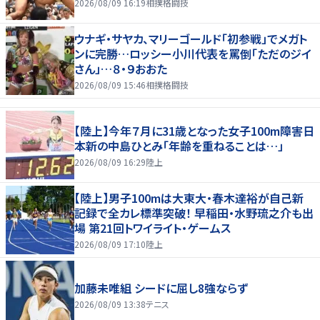
2026/08/09 16:19
相撲格闘技
ウナギ・サヤカ、マリーゴールド「初参戦」でメガト
ンに完勝…ロッシー小川代表を罵倒「ただのジイ
さん」…８・９おおた
2026/08/09 15:46
相撲格闘技
【陸上】今年７月に31歳となった女子100m障害日
本新の中島ひとみ「年齢を重ねることは…」
2026/08/09 16:29
陸上
【陸上】男子100mは大東大・春木達裕が自己新
記録で全カレ標準突破！ 早稲田・水野琉之介も出
場 第21回トワイライト・ゲームス
2026/08/09 17:10
陸上
加藤未唯組 シードに屈し8強ならず
2026/08/09 13:38
テニス