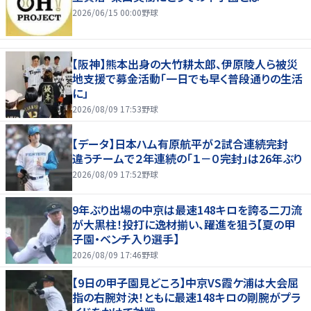
2026/06/15 00:00
野球
【阪神】熊本出身の大竹耕太郎、伊原陵人ら被災
地支援で募金活動「一日でも早く普段通りの生活
に」
2026/08/09 17:53
野球
【データ】日本ハム有原航平が２試合連続完封
違うチームで２年連続の「１－０完封」は26年ぶり
2026/08/09 17:52
野球
9年ぶり出場の中京は最速148キロを誇る二刀流
が大黒柱！投打に逸材揃い、躍進を狙う【夏の甲
子園・ベンチ入り選手】
2026/08/09 17:46
野球
【9日の甲子園見どころ】中京VS霞ケ浦は大会屈
指の右腕対決！ともに最速148キロの剛腕がプラ