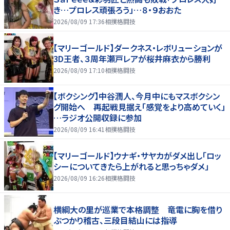
き…プロレス頑張ろう」…８・９おおた
2026/08/09 17:36
相撲格闘技
【マリーゴールド】ダークネス・レボリューションが
3D王者、３周年瀬戸レアが桜井麻衣から勝利
2026/08/09 17:10
相撲格闘技
【ボクシング】中谷潤人、今月中にもマスボクシン
グ開始へ 再起戦見据え「感覚をより高めていく」
…ラジオ公開収録に参加
2026/08/09 16:41
相撲格闘技
【マリーゴールド】ウナギ・サヤカがダメ出し「ロッ
シーについてきたら上がれると思っちゃダメ」
2026/08/09 16:26
相撲格闘技
横綱大の里が巡業で本格調整 竜電に胸を借り
ぶつかり稽古、三段目結山には指導