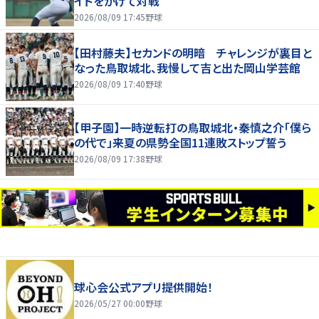
イドをかけて対戦
2026/08/09 17:45
野球
【田村藤夫】セカンドの明暗 チャレンジが裏目と
なった鳥取城北、我慢して吉と出た岡山学芸館
2026/08/09 17:40
野球
【甲子園】一時逆転打の鳥取城北・秦慎之介「僕ら
の代で」来夏の県勢全国11連敗ストップ誓う
2026/08/09 17:38
野球
球心会公式アプリ提供開始！
2026/05/27 00:00
野球