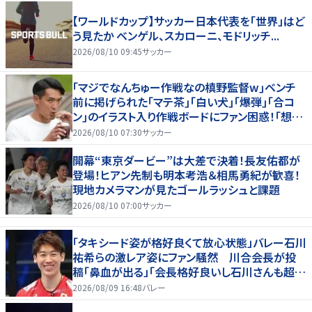
【ワールドカップ】サッカー日本代表を「世界」はど
う見たか ベンゲル、スカローニ、モドリッチ...
2026/08/10 09:45
サッカー
｢マジでなんちゅー作戦なの槙野監督w｣ベンチ
前に掲げられた｢マテ茶｣｢白い犬｣｢爆弾｣｢合コ
ン｣のイラスト入り作戦ボードにファン困惑！｢想像
よりデカくて吹いた｣
2026/08/10 07:30
サッカー
開幕“東京ダービー”は大差で決着！長友佑都が
登場！ヒアン先制も明本考浩＆相馬勇紀が歓喜！
現地カメラマンが見たゴールラッシュと課題
2026/08/10 07:00
サッカー
「タキシード姿が格好良くて放心状態」バレー石川
祐希らの激レア姿にファン騒然 川合会長が投
稿「鼻血が出る」「会長格好良いし石川さんも超格
好いい」
2026/08/09 16:48
バレー