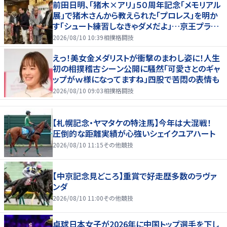
前田日明、「猪木×アリ」５０周年記念「メモリアル
展」で猪木さんから教えられた「プロレス」を明か
す「シュート練習しなきゃダメだよ」…京王プラザ
ホテルで３１日まで
2026/08/10 10:39
相撲格闘技
えっ！美女金メダリストが衝撃のまわし姿に！人生
初の相撲稽古シーン公開に騒然「可愛さとのギャ
ップがｗ様になってますね」四股で苦悶の表情も
2026/08/10 09:03
相撲格闘技
【札幌記念・ヤマタケの特注馬】今年は大混戦！
圧倒的な距離実績が心強いシェイクユアハート
2026/08/10 11:15
その他競技
【中京記念見どころ】重賞で好走歴多数のラヴァ
ンダ
2026/08/10 11:00
その他競技
卓球日本女子が2026年に中国トップ選手を下し