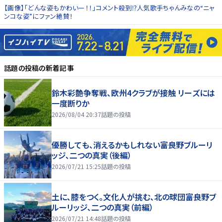
【画像】「どんな姿もかわいー！！」コメント殺到⁉人気歌手ちゃんみなの“ニャ
ンコな姿”にファン絶賛！
話題の投稿
の新着記事
鈴木彩艶争奪戦、欧州4クラブが接触 リーズには
一度断りか
2026/08/04 20:37
話題の投稿
優勝しても、消えるかもしれない――富良野ブルーリ
ッジ、二つの真実（後編）
2026/07/21 15:25
話題の投稿
土に、膝をつく。文化人が挑む、北の球団――富良野ブ
ルーリッジ、二つの真実（前編）
2026/07/21 14:48
話題の投稿