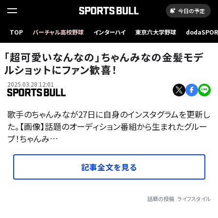
今日の予定
TOP
バーチャル高校野球
インターハイ
東京六大学野球
dodaSPO
（新しいタブ
「超可愛いなんなの」ちゃんみなの金髪モデ
ルショットにファン歓喜！
2025.03.28 12:01
歌手のちゃんみなが27日に自身のインスタグラムを更新し
た。【画像】話題のオーディション番組から生まれたグルー
プ！ちゃんみ…
記事全文を見る
話題の投稿
ライフスタイル