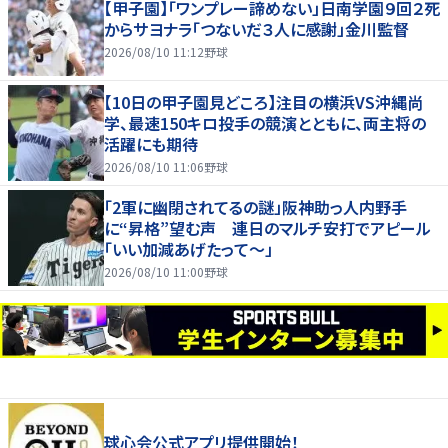
【甲子園】「ワンプレー諦めない」日南学園９回２死
からサヨナラ「つないだ３人に感謝」金川監督
2026/08/10 11:12
野球
【10日の甲子園見どころ】注目の横浜VS沖縄尚
学、最速150キロ投手の競演とともに、両主将の
活躍にも期待
2026/08/10 11:06
野球
「2軍に幽閉されてるの謎」阪神助っ人内野手
に“昇格”望む声 連日のマルチ安打でアピール
「いい加減あげたって〜」
2026/08/10 11:00
野球
球心会公式アプリ提供開始！