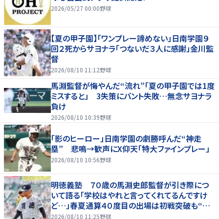
2026/05/27 00:00
野球
【夏の甲子園】「ワンプレー諦めない」日南学園９
回２死からサヨナラ「つないだ３人に感謝」金川監
督
2026/08/10 11:12
野球
馬淵監督が悔やんだ“流れ”「夏の甲子園では1度
ミスすると」 3失策にバント失敗…無念サヨナラ
負け
2026/08/10 10:39
野球
「影のヒーロー」日南学園の劇勝呼んだ“神走
塁” 悲鳴→歓声にX仰天「特大ファインプレー」
2026/08/10 10:56
野球
明徳義塾 ７０歳の馬淵史郎監督が引き際につ
いて語る「学校はやれと言ってくれてるんですけ
ど…」春夏通算４０度目の出場は初戦突破も“馬
淵節”炸裂
2026/08/10 11:25
野球