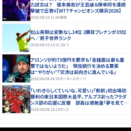
た試合は？ 張本美和が王芸迪＆陳幸同を連続
撃破で圧巻V【WTTチャンピオンズ横浜2026】
2026/08/10 11:00
卓球
松山英樹は変動なし24位 2勝目ブレナンが35位
へ／男子世界ランク
2026/08/10 10:31
ゴルフ
アロンソが約73億円を要求も「金銭面は最も重
要ではないようだ」 現役続行を決める要素
は“やりがい”「交渉は前向きに進んでいる」
2026/08/08 06:20
モータースポーツ
「いわきらしくていいな、可愛い」「斬新」初出場初
勝利の東日本国際大昌平、アルプス彩ったフラダ
ンス部の応援に反響 部員は感無量「夢を見てい
るよう」
2026/08/08 18:14
ダンス