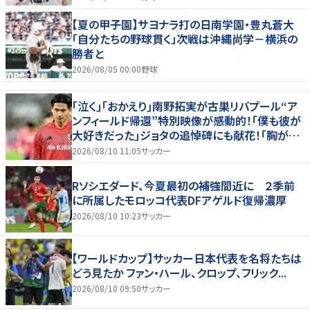
【夏の甲子園】サヨナラ打の日南学園・豊丸蒼大
「自分たちの野球貫く」次戦は沖縄尚学－横浜の
勝者と
2026/08/05 00:00
野球
｢泣く｣｢おかえり｣南野拓実が古巣リバプール“ア
ンフィールド帰還”特別映像が感動的！｢僕も彼が
大好きだった｣ジョタの追悼碑にも献花！｢胸が熱
くなります…｣
2026/08/10 11:05
サッカー
Rソシエダード、今夏最初の補強間近に ２季前
に所属したモロッコ代表DFアゲルド復帰濃厚
2026/08/10 10:23
サッカー
【ワールドカップ】サッカー日本代表を名将たちは
どう見たか ファン・ハール、クロップ、フリック...
2026/08/10 09:50
サッカー