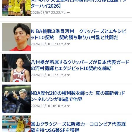
ターハイ2026】
2026/08/07 22:22
バレー
ＮＢＡ挑戦３季目河村 クリッパーズとエキシビ
ット１０契約 契約勝ち取り八村塁と共闘だ
2026/08/10 11:32
バスケ
八村塁が所属するクリッパーズが日本代表ガード
の河村勇輝とエグジビット10契約を締結
2026/08/10 11:21
バスケ
NBA歴代2位の勝利数を飾った「真の革新者」ド
ン・ネルソンが86歳で他界
2026/08/10 10:18
バスケ
富山グラウジーズに新戦力…コロンビア代表経
験を持つSG兼SFを獲得