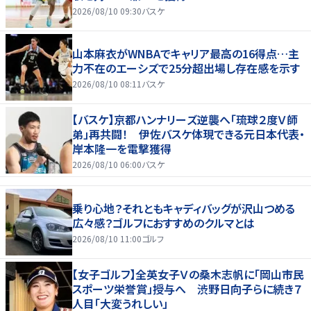
2026/08/10 09:30
バスケ
山本麻衣がWNBAでキャリア最高の16得点…主
力不在のエーシズで25分超出場し存在感を示す
2026/08/10 08:11
バスケ
【バスケ】京都ハンナリーズ逆襲へ「琉球２度Ｖ師
弟」再共闘！ 伊佐バスケ体現できる元日本代表・
岸本隆一を電撃獲得
2026/08/10 06:00
バスケ
乗り心地？それともキャディバッグが沢山つめる
広々感？ゴルフにおすすめのクルマとは
2026/08/10 11:00
ゴルフ
【女子ゴルフ】全英女子Ｖの桑木志帆に「岡山市民
スポーツ栄誉賞」授与へ 渋野日向子らに続き７
人目「大変うれしい」