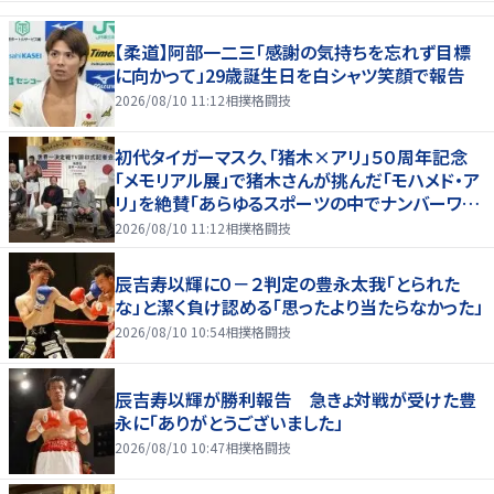
【柔道】阿部一二三「感謝の気持ちを忘れず目標
に向かって」29歳誕生日を白シャツ笑顔で報告
2026/08/10 11:12
相撲格闘技
初代タイガーマスク、「猪木×アリ」５０周年記念
「メモリアル展」で猪木さんが挑んだ「モハメド・ア
リ」を絶賛「あらゆるスポーツの中でナンバーワン
の存在」
2026/08/10 11:12
相撲格闘技
辰吉寿以輝に０－２判定の豊永太我「とられた
な」と潔く負け認める「思ったより当たらなかった」
2026/08/10 10:54
相撲格闘技
辰吉寿以輝が勝利報告 急きょ対戦が受けた豊
永に「ありがとうございました」
2026/08/10 10:47
相撲格闘技