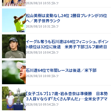
2026/08/10 10:55
ゴルフ
松山英樹は変動なし24位 2勝目ブレナンが35位
へ／男子世界ランク
2026/08/10 10:31
ゴルフ
イーグル奪うも石川遼は64位フィニッシュ、ポイン
ト順位は32位に後退 米男子下部ゴルフ最終日
2026/08/10 10:04
ゴルフ
石川遼64位で年間レースは後退／米下部
2026/08/10 10:00
ゴルフ
【女子ゴルフ】１７歳・岩永杏奈は準優勝 日本勢
３人目Ｖならず「たくさん学んだ」…全米女子アマ
2026/08/10 09:54
ゴルフ