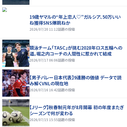
19歳ヤマルの“年上恋人♡”ガルシア、50万いい
ね獲得SNS爆跳ねか
2026/07/20 11:12
話題の投稿
競泳チーム「TASC」が挑む2028年ロス五輪への
道。堀之内コーチの人間性に惹かれて結成
2026/07/17 06:06
話題の投稿
【男子バレー日本代表】9連勝の価値 データで読
み解くVNLの現在地
2026/07/16 16:42
話題の投稿
【Jリーグ】秋春制元年が8月開幕 初の年度またぎ
シーズンで何が変わる
2026/07/15 15:55
話題の投稿