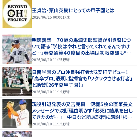
王貞治・栗山英樹にとっての甲子園とは
2026/06/15 00:00
野球
明徳義塾 ７０歳の馬淵史郎監督が引き際につ
いて語る「学校はやれと言ってくれてるんですけ
ど…」春夏通算４０度目の出場は初戦突破も“馬
淵節”炸裂
2026/08/10 11:25
野球
日南学園のプロ注目強打者が2安打デビュー！
「高卒プロ」表明、指揮官も「ワクワクさせる打者」
と絶賛【26年夏甲子園】」
2026/08/10 11:19
野球
現役引退発表の又吉克樹 便箋５枚の直筆長文
メッセージで決断理由明かす「必死に結果を出し
てきたのが…」 中日など所属球団に感謝「根気
強く指導してもらった」
2026/08/10 11:15
野球