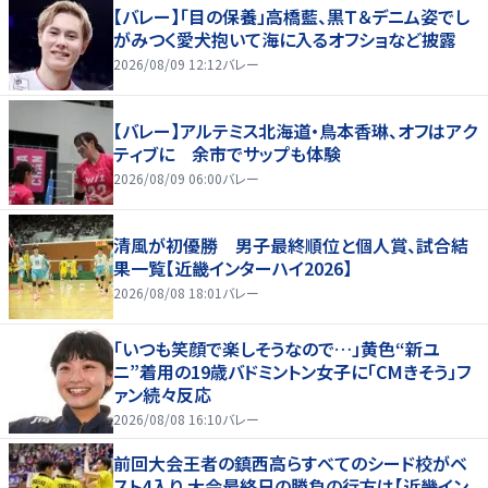
【バレー】「目の保養」高橋藍、黒Ｔ＆デニム姿でし
がみつく愛犬抱いて海に入るオフショなど披露
2026/08/09 12:12
バレー
【バレー】アルテミス北海道・鳥本香琳、オフはアク
ティブに 余市でサップも体験
2026/08/09 06:00
バレー
清風が初優勝 男子最終順位と個人賞、試合結
果一覧【近畿インターハイ2026】
2026/08/08 18:01
バレー
「いつも笑顔で楽しそうなので…」黄色“新ユ
ニ”着用の19歳バドミントン女子に「CMきそう」フ
ァン続々反応
2026/08/08 16:10
バレー
前回大会王者の鎮西高らすべてのシード校がベ
スト4入り 大会最終日の勝負の行方は【近畿イン