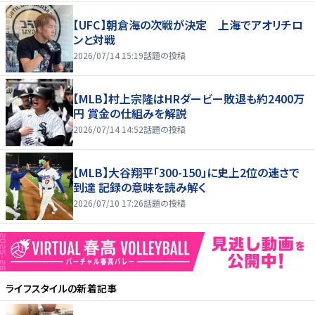
【UFC】朝倉海の次戦が決定 上海でアオリチロ
ンと対戦
2026/07/14 15:19
話題の投稿
【MLB】村上宗隆はHRダービー敗退も約2400万
円 賞金の仕組みを解説
2026/07/14 14:52
話題の投稿
【MLB】大谷翔平「300-150」に史上2位の速さで
到達 記録の意味を読み解く
2026/07/10 17:26
話題の投稿
ライフスタイル
の新着記事