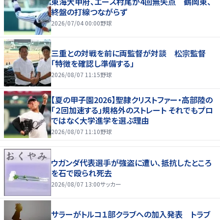
東海大甲府、エース村尾が4回無失点 鶴岡東、
終盤の打線つながらず
2026/07/04 00:00
野球
三重との対戦を前に両監督が対談 松宗監督
「特徴を確認し準備する」
2026/08/07 11:15
野球
【夏の甲子園2026】聖隷クリストファー・高部陸の
「２回加速する」規格外のストレート それでもプロ
ではなく大学進学を選ぶ理由
2026/08/07 11:10
野球
ウガンダ代表選手が強盗に遭い、抵抗したところ
を石で殴られ死去
2026/08/07 13:00
サッカー
サラーがトルコ１部クラブへの加入発表 トラブ