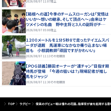
2026/08/07 11:07
陸上
【箱根への道】今季のチームスローガンは「覚悟は
いいか～想いの継承、そして頂点へ～」由来はケ
ツメイシの名曲 野中主将と３人の副将がチーム
を引っ張る…夏合宿特集第１弾、国学院大
2026/08/07 05:00
陸上
１２００メートルを１分５秒８で走ったテイエムスパ
ーダが退厩 馬運車になかなか乗り込まない場
面も 小椋調教師「頑固ですがかわいい」
2026/08/07 11:13
その他競技
【ＰＯＧ談義】藤田オーナーが“連チャン”目指す期
待馬が登場 「今週の狙いは？」現場記者が推し
馬をジャッジ
2026/08/07 11:30
その他競技
TOP
ラグビー
俊英のデビュー戦は憧れの花園。指揮官が彼を起用する意