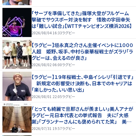
「サーブを準備してきた」篠塚大登がフルゲーム
撃破でサウスポー対決を制す 惜敗の宇田幸矢
は「難しい試合」【WTTチャンピオンズ横浜2026】
2026/08/04 16:33
ラグビー
【ラグビー】垣永真之介さん主催イベントに１０００
人超 姫野、坂手、中村ら豪華桜戦士がズラリ「ラ
グビーは、会えるのが良さ」
2026/08/02 06:00
ラグビー
【ラグビー】１９年桜戦士、中島イシレリ「引退です」
新規定の影響受け決断も、日本でのキャリアは
「楽しかった。いい思い出」
2026/08/01 22:05
ラグビー
「とっても綺麗で旦那さんが羨ましい」美人アナが
ラグビー元日本代表との挙式報告 夫に「大感
謝」「プランナーさんにも褒められてた笑」 美麗
純白ドレス姿にネット反響
2026/07/31 19:57
ラグビー