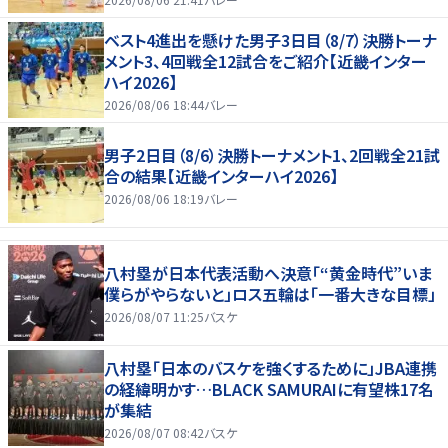
ベスト4進出を懸けた男子3日目（8/7）決勝トーナ
メント3、4回戦全12試合をご紹介【近畿インター
ハイ2026】
2026/08/06 18:44
バレー
男子2日目（8/6）決勝トーナメント1、2回戦全21試
合の結果【近畿インターハイ2026】
2026/08/06 18:19
バレー
八村塁が日本代表活動へ決意「“黄金時代”いま
僕らがやらないと」ロス五輪は「一番大きな目標」
2026/08/07 11:25
バスケ
八村塁「日本のバスケを強くするために」JBA連携
の経緯明かす…BLACK SAMURAIに有望株17名
が集結
2026/08/07 08:42
バスケ