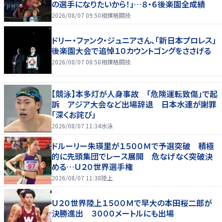
の選手になりたいから！」…８・６後楽園全成績
2026/08/07 09:50
相撲格闘技
ドリー・ファンク・ジュニアさん、「新日本プロレス」
後楽園大会で追悼１０カウントゴングをささげる
2026/08/07 08:58
相撲格闘技
【競泳】本多灯が人身事故 「危険運転致傷」で起
訴 アジア大会など出場辞退 日本水連が謝罪
「深くお詫び」
2026/08/07 11:34
水泳
ドルーリー朱瑛里が１５００Ｍで予選突破 積極
的に先頭集団でレース展開 危なげなく突破決
める…Ｕ２０世界選手権
2026/08/07 11:38
陸上
Ｕ２０世界陸上１５００Ｍで早大の本田桜二郎が
決勝進出 ３０００メートルにも出場