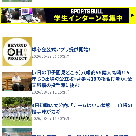
球心会公式アプリ提供開始！
2026/05/27 00:00
野球
【7日の甲子園見どころ】八幡商VS健大高崎！15
年ぶり出場の公立校・背番号18の指名打者が、全
国屈指の投手陣に挑む
2026/08/07 12:25
野球
8日初戦の大分商、「チームはいい状態」 自慢の
投手陣がカギ
2026/08/07 11:30
野球