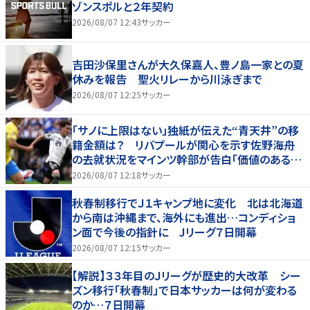
ゾンスポルと２年契約
2026/08/07 12:43
サッカー
吉田沙保里さんが大久保嘉人、豊ノ島一家との夏
休みを報告 聖火リレーから川泳ぎまで
2026/08/07 12:25
サッカー
「サノに上限はない」独紙が伝えた“青天井”の移
籍金額は？ リバプールが関心を示す佐野海舟
の去就状況をマインツ幹部が告白「価値のあるも
のになる」
2026/08/07 12:18
サッカー
秋春制移行でＪ１キャンプ地に変化 北は北海道
から南は沖縄まで、海外にも進出…コンディショ
ン面で今後の指針に Jリーグ７日開幕
2026/08/07 12:15
サッカー
【解説】３３年目のＪリーグが歴史的大改革 シー
ズン移行「秋春制」で日本サッカーは何が変わる
のか…７日開幕