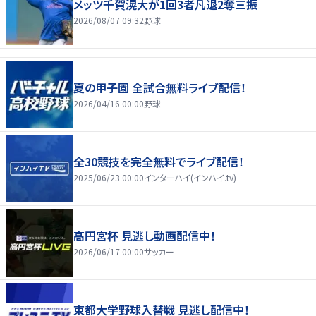
メッツ千賀滉大が1回3者凡退2奪三振
2026/08/07 09:32
野球
夏の甲子園 全試合無料ライブ配信！
2026/04/16 00:00
野球
全30競技を完全無料でライブ配信！
2025/06/23 00:00
インターハイ(インハイ.tv)
高円宮杯 見逃し動画配信中！
2026/06/17 00:00
サッカー
東都大学野球入替戦 見逃し配信中！