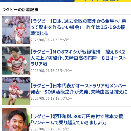
ラグビー
の新着記事
【ラグビー】日本、過去全敗の豪州から金星へ「勝
って歴史を作るいい機会」 昨年は１５-１９の接
戦演じる
2026/08/06 21:50
ラグビー
【ラグビー】ＮＯ８マキシが戦線復帰 控えＢＫ２
人に上ノ坊駿介、矢崎由高の布陣…８日オースト
ラリア戦
2026/08/06 19:08
ラグビー
【ラグビー】日本代表がオーストラリア戦メンバー
発表…SO伊藤龍之介が先発、矢崎由高は控えに
2026/08/06 18:19
ラグビー
【ラグビー】姫野和樹、300万円寄付で熊本支援
「ワンチームで乗り越えていきましょう」
2026/08/05 17:54
ラグビー