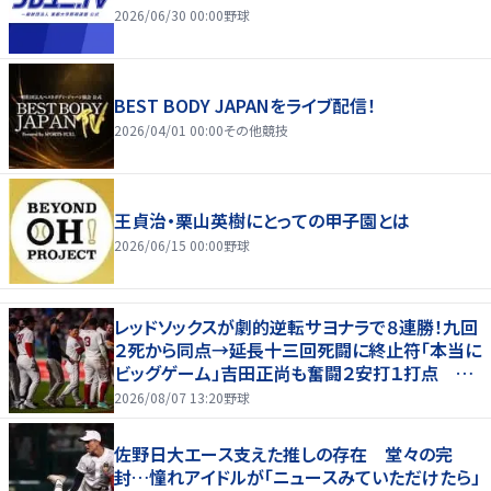
2026/06/30 00:00
野球
BEST BODY JAPANをライブ配信！
2026/04/01 00:00
その他競技
王貞治・栗山英樹にとっての甲子園とは
2026/06/15 00:00
野球
レッドソックスが劇的逆転サヨナラで８連勝！九回
２死から同点→延長十三回死闘に終止符「本当に
ビッグゲーム」吉田正尚も奮闘２安打１打点 本
拠地熱狂
2026/08/07 13:20
野球
佐野日大エース支えた推しの存在 堂々の完
封…憧れアイドルが「ニュースみていただけたら」