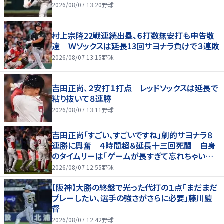
2026/08/07 13:20
野球
村上宗隆22戦連続出塁、６打数無安打も申告敬
遠 Ｗソックスは延長13回サヨナラ負けで３連敗
2026/08/07 13:15
野球
吉田正尚、２安打１打点 レッドソックスは延長で
粘り抜いて８連勝
2026/08/07 13:11
野球
吉田正尚「すごい、すごいですね」劇的サヨナラ８
連勝に興奮 ４時間超＆延長十三回死闘 自身
のタイムリーは「ゲームが長すぎて忘れちゃいまし
た」
2026/08/07 12:55
野球
【阪神】大勝の終盤で光った代打の１点「まだまだ
プレーしたい、選手の強さがさらに必要」藤川監
督
2026/08/07 12:42
野球