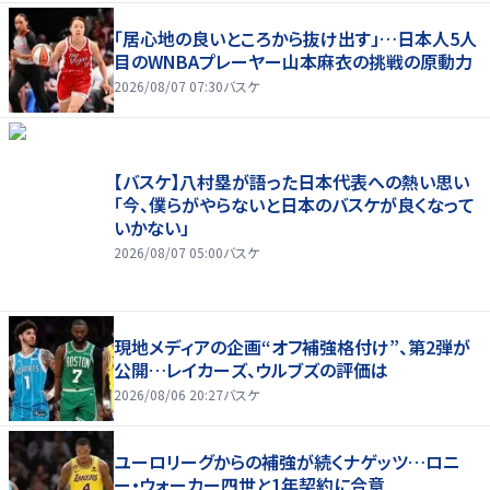
「居心地の良いところから抜け出す」…日本人5人
目のWNBAプレーヤー山本麻衣の挑戦の原動力
2026/08/07 07:30
バスケ
【バスケ】八村塁が語った日本代表への熱い思い
「今、僕らがやらないと日本のバスケが良くなって
いかない」
2026/08/07 05:00
バスケ
現地メディアの企画“オフ補強格付け”、第2弾が
公開…レイカーズ、ウルブズの評価は
2026/08/06 20:27
バスケ
ユーロリーグからの補強が続くナゲッツ…ロニ
ー・ウォーカー四世と1年契約に合意