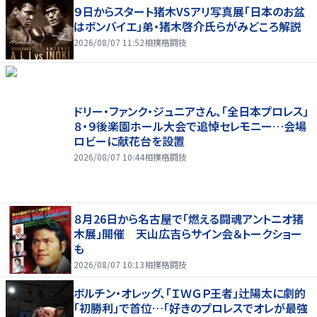
９日からスタート猪木VSアリ写真展「日本のお盆
はボンバイエ」弟・猪木啓介氏らがみどころ解説
2026/08/07 11:52
相撲格闘技
ドリー・ファンク・ジュニアさん、「全日本プロレス」
８・９後楽園ホール大会で追悼セレモニー…会場
ロビーに献花台を設置
2026/08/07 10:44
相撲格闘技
８月26日から名古屋で「燃える闘魂アントニオ猪
木展」開催 天山広吉らサイン会＆トークショー
も
2026/08/07 10:13
相撲格闘技
ボルチン・オレッグ、「ＩＷＧＰ王者」辻陽太に劇的
「初勝利」で首位…「好きのプロレスでオレが最強