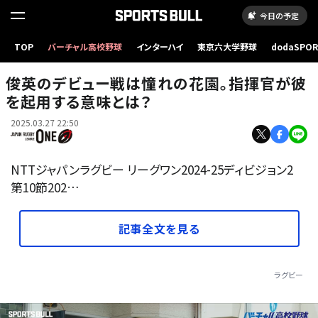
今日の予定
TOP
バーチャル高校野球
インターハイ
東京六大学野球
dodaSPO
（新しいタブ
俊英のデビュー戦は憧れの花園。指揮官が彼
を起用する意味とは？
2025.03.27 22:50
NTTジャパンラグビー リーグワン2024-25ディビジョン2
第10節202…
記事全文を見る
ラグビー