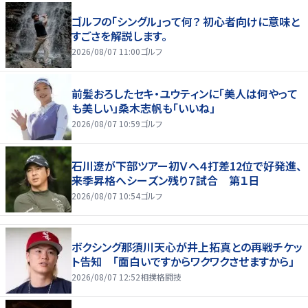
ゴルフの「シングル」って何？ 初心者向けに意味と
すごさを解説します。
2026/08/07 11:00
ゴルフ
前髪おろしたセキ・ユウティンに「美人は何やって
も美しい」桑木志帆も「いいね」
2026/08/07 10:59
ゴルフ
石川遼が下部ツアー初Ｖへ４打差12位で好発進、
来季昇格へシーズン残り７試合 第１日
2026/08/07 10:54
ゴルフ
ボクシング那須川天心が井上拓真との再戦チケッ
ト告知 「面白いですからワクワクさせますから」
2026/08/07 12:52
相撲格闘技