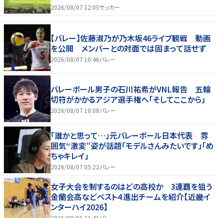
2026/08/07 12:05
サッカー
【バレー】佐藤淑乃が乃木坂46ライブ観戦 動画
を公開 メンバーとの対面では固まって話せず
2026/08/07 10:46
バレー
バレーボール男子の石川祐希がVNL報告 五輪
切符がかかるアジア選手権へ「そしてここから」
2026/08/07 10:08
バレー
「誰かと思って…」元バレーボール日本代表 雰
囲気“激変”姿が話題「モデルさんみたいです」「め
ちゃキレイ」
2026/08/07 05:22
バレー
女子大会を制するのはどの高校か 3連覇を狙う
金蘭会高などベスト４進出チームを紹介【近畿イ
ンターハイ2026】
2026/08/06 21:41
バレー