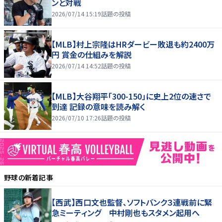
ンと対戦
2026/07/14 15:19
話題の投稿
【MLB】村上宗隆はHRダービー敗退も約2400万
円 賞金の仕組みを解説
2026/07/14 14:52
話題の投稿
【MLB】大谷翔平「300-150」に史上2位の速さで
到達 記録の意味を読み解く
2026/07/10 17:26
話題の投稿
野球
の新着記事
【西武】西口文也監督、ソフトバンク３連戦前に緊
急ミーティング 中村剛也もスタメン起用へ