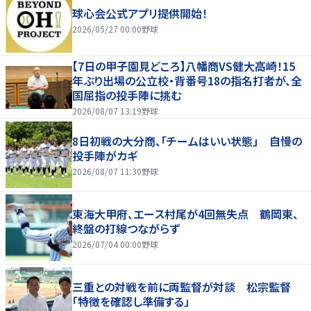
球心会公式アプリ提供開始！
2026/05/27 00:00
野球
【7日の甲子園見どころ】八幡商VS健大高崎！15
年ぶり出場の公立校・背番号18の指名打者が、全
国屈指の投手陣に挑む
2026/08/07 13:19
野球
8日初戦の大分商、「チームはいい状態」 自慢の
投手陣がカギ
2026/08/07 11:30
野球
東海大甲府、エース村尾が4回無失点 鶴岡東、
終盤の打線つながらず
2026/07/04 00:00
野球
三重との対戦を前に両監督が対談 松宗監督
「特徴を確認し準備する」