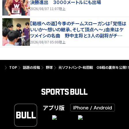
決勝進出 ３０００メートルにも出場
2026/08/07 11:07
陸上
【箱根への道】今季のチームスローガンは「覚悟は
いいか～想いの継承、そして頂点へ～」由来はケ
ツメイシの名曲 野中主将と３人の副将がチーム
を引っ張る…夏合宿特集第１弾、国学院大
2026/08/07 05:00
陸上
TOP
話題の投稿
野球
元ソフトバンク・和田毅 OB戦の裏側を公開！！
アプリ版