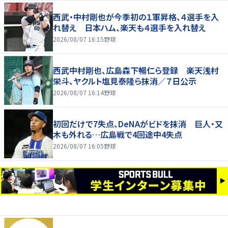
西武・中村剛也が今季初の１軍昇格、４選手を入
れ替え 日本ハム、楽天も４選手を入れ替え
2026/08/07 16:15
野球
西武中村剛也、広島森下暢仁ら登録 楽天浅村
栄斗、ヤクルト塩見泰隆ら抹消／７日公示
2026/08/07 16:14
野球
初回だけで7失点、DeNAがビドを抹消 巨人・又
木も外れる…広島戦で4回途中4失点
2026/08/07 16:05
野球