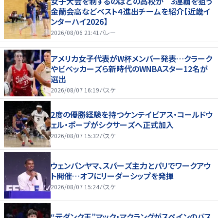
女子大会を制するのはどの高校か 3連覇を狙う
金蘭会高などベスト４進出チームを紹介【近畿イ
ンターハイ2026】
2026/08/06 21:41
バレー
アメリカ女子代表がW杯メンバー発表…クラーク
やビベッカーズら新時代のWNBAスター12名が
選出
2026/08/07 16:19
バスケ
2度の優勝経験を持つケンテイビアス・コールドウ
ェル・ポープがシクサーズへ正式加入
2026/08/07 15:32
バスケ
ウェンバンヤマ、スパーズ主力とパリでワークアウ
ト開催…オフにリーダーシップを発揮
2026/08/07 15:24
バスケ
“元ダンク王”マック・マクラングがスペインのバス