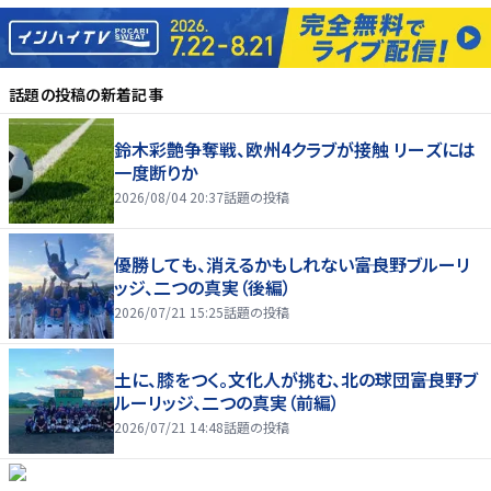
話題の投稿
の新着記事
鈴木彩艶争奪戦、欧州4クラブが接触 リーズには
一度断りか
2026/08/04 20:37
話題の投稿
優勝しても、消えるかもしれない――富良野ブルーリ
ッジ、二つの真実（後編）
2026/07/21 15:25
話題の投稿
土に、膝をつく。文化人が挑む、北の球団――富良野ブ
ルーリッジ、二つの真実（前編）
2026/07/21 14:48
話題の投稿