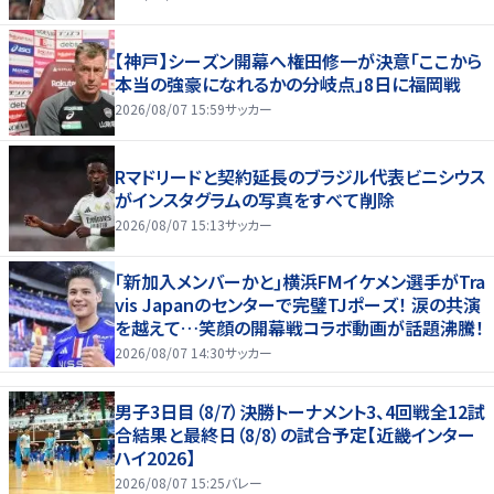
【神戸】シーズン開幕へ権田修一が決意「ここから
本当の強豪になれるかの分岐点」8日に福岡戦
2026/08/07 15:59
サッカー
Rマドリードと契約延長のブラジル代表ビニシウス
がインスタグラムの写真をすべて削除
2026/08/07 15:13
サッカー
｢新加入メンバーかと｣横浜FMイケメン選手がTra
vis Japanのセンターで完璧TJポーズ！ 涙の共演
を越えて…笑顔の開幕戦コラボ動画が話題沸騰！
2026/08/07 14:30
サッカー
男子3日目（8/7）決勝トーナメント3、4回戦全12試
合結果と最終日（8/8）の試合予定【近畿インター
ハイ2026】
2026/08/07 15:25
バレー