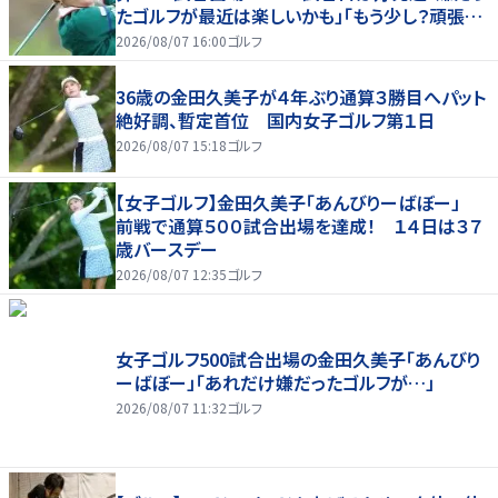
たゴルフが最近は楽しいかも」「もう少し？頑張り
たいな」
2026/08/07 16:00
ゴルフ
36歳の金田久美子が４年ぶり通算３勝目へパット
絶好調、暫定首位 国内女子ゴルフ第１日
2026/08/07 15:18
ゴルフ
【女子ゴルフ】金田久美子「あんびりーばぼー」
前戦で通算５００試合出場を達成！ １４日は３７
歳バースデー
2026/08/07 12:35
ゴルフ
女子ゴルフ500試合出場の金田久美子「あんびり
ーばぼー」「あれだけ嫌だったゴルフが…」
2026/08/07 11:32
ゴルフ