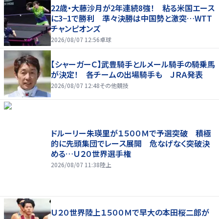
22歳・大藤沙月が2年連続8強！ 粘る米国エース
に3−1で勝利 準々決勝は中国勢と激突…WTT
チャンピオンズ
2026/08/07 12:56
卓球
【シャーガーＣ】武豊騎手とルメール騎手の騎乗馬
が決定！ 各チームの出場騎手も ＪＲＡ発表
2026/08/07 12:48
その他競技
ドルーリー朱瑛里が１５００Ｍで予選突破 積極
的に先頭集団でレース展開 危なげなく突破決
める…Ｕ２０世界選手権
2026/08/07 11:38
陸上
Ｕ２０世界陸上１５００Ｍで早大の本田桜二郎が