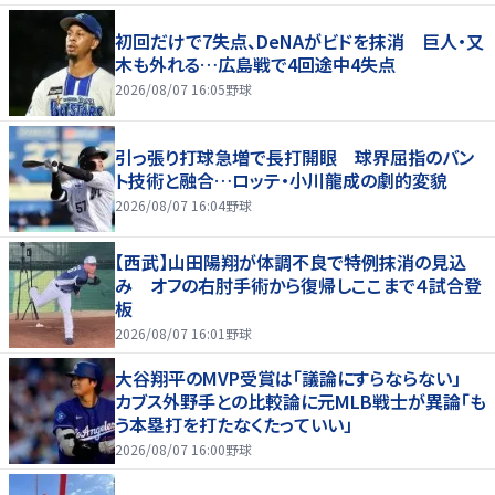
初回だけで7失点、DeNAがビドを抹消 巨人・又
木も外れる…広島戦で4回途中4失点
2026/08/07 16:05
野球
引っ張り打球急増で長打開眼 球界屈指のバン
ト技術と融合…ロッテ・小川龍成の劇的変貌
2026/08/07 16:04
野球
【西武】山田陽翔が体調不良で特例抹消の見込
み オフの右肘手術から復帰しここまで４試合登
板
2026/08/07 16:01
野球
大谷翔平のMVP受賞は「議論にすらならない」
カブス外野手との比較論に元MLB戦士が異論「も
う本塁打を打たなくたっていい」
2026/08/07 16:00
野球