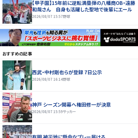
【甲子園】15年前に逆転満塁弾の八幡商OB・遠藤
和哉さん 自身も活躍した聖地で後輩にエール
2026/08/07 15:57
野球
おすすめの記事
西武・中村剛也らが登録 7日公示
2026/08/07 16:14
野球
神戸 シーズン開幕へ権田修一が決意
2026/08/07 15:59
サッカー
有明 被災地に懸命なプレー届ける