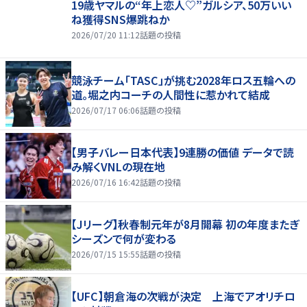
19歳ヤマルの“年上恋人♡”ガルシア、50万いい
ね獲得SNS爆跳ねか
2026/07/20 11:12
話題の投稿
競泳チーム「TASC」が挑む2028年ロス五輪への
道。堀之内コーチの人間性に惹かれて結成
2026/07/17 06:06
話題の投稿
【男子バレー日本代表】9連勝の価値 データで読
み解くVNLの現在地
2026/07/16 16:42
話題の投稿
【Jリーグ】秋春制元年が8月開幕 初の年度またぎ
シーズンで何が変わる
2026/07/15 15:55
話題の投稿
【UFC】朝倉海の次戦が決定 上海でアオリチロ