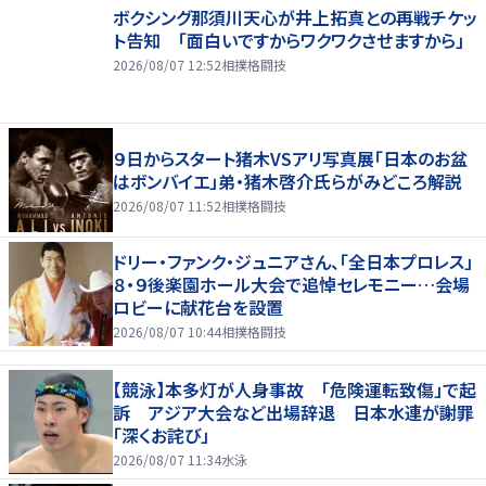
ボクシング那須川天心が井上拓真との再戦チケッ
ト告知 「面白いですからワクワクさせますから」
2026/08/07 12:52
相撲格闘技
９日からスタート猪木VSアリ写真展「日本のお盆
はボンバイエ」弟・猪木啓介氏らがみどころ解説
2026/08/07 11:52
相撲格闘技
ドリー・ファンク・ジュニアさん、「全日本プロレス」
８・９後楽園ホール大会で追悼セレモニー…会場
ロビーに献花台を設置
2026/08/07 10:44
相撲格闘技
【競泳】本多灯が人身事故 「危険運転致傷」で起
訴 アジア大会など出場辞退 日本水連が謝罪
「深くお詫び」
2026/08/07 11:34
水泳