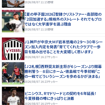
2026/08/07 11:15
野球
【夏の甲子園2026】聖隷クリストファー・高部陸の
「２回加速する」規格外のストレート それでもプロ
ではなく大学進学を選ぶ理由
2026/08/07 11:10
野球
Ｊ１神戸が中京大ＭＦ岩本悠庵の２９～３０年シー
ズン加入内定を発表「育ててくれたクラブで一歩
目を踏み出せることを大変嬉しく思います」
2026/08/07 16:27
サッカー
【Ｊ２札幌】西野奨太新主将が６シーズンぶり開幕
勝利誓う…８日にホーム・徳島戦で今季初戦「こ
の一戦でどういうシーズンを歩めるかが決まる」
2026/08/07 16:23
サッカー
ビニシウス、Ｒマドリードとの契約を６年延長！
今夏移籍の噂にきっぱりと決着
2026/08/07 16:19
サッカー