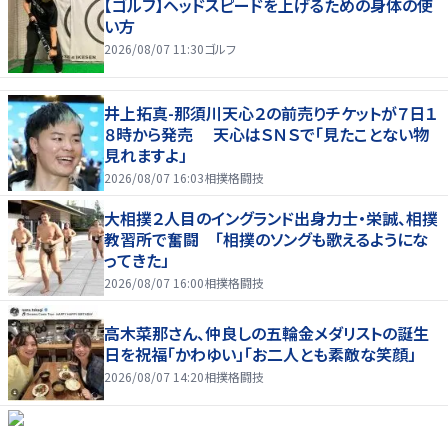
【ゴルフ】ヘッドスピードを上げるための身体の使
い方
2026/08/07 11:30
ゴルフ
井上拓真-那須川天心２の前売りチケットが７日１
８時から発売 天心はＳＮＳで「見たことない物
見れますよ」
2026/08/07 16:03
相撲格闘技
大相撲２人目のイングランド出身力士・栄誠、相撲
教習所で奮闘 「相撲のソングも歌えるようにな
ってきた」
2026/08/07 16:00
相撲格闘技
高木菜那さん、仲良しの五輪金メダリストの誕生
日を祝福「かわゆい」「お二人とも素敵な笑顔」
2026/08/07 14:20
相撲格闘技