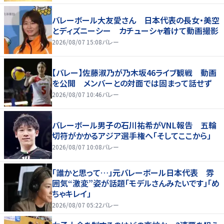
バレーボール大友愛さん 日本代表の長女・美空
とディズニーシー カチューシャ着けて動画撮影
2026/08/07 15:08
バレー
【バレー】佐藤淑乃が乃木坂46ライブ観戦 動画
を公開 メンバーとの対面では固まって話せず
2026/08/07 10:46
バレー
バレーボール男子の石川祐希がVNL報告 五輪
切符がかかるアジア選手権へ「そしてここから」
2026/08/07 10:08
バレー
「誰かと思って…」元バレーボール日本代表 雰
囲気“激変”姿が話題「モデルさんみたいです」「め
ちゃキレイ」
2026/08/07 05:22
バレー