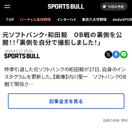
今日の予定
TOP
バーチャル高校野球
インターハイ
東京六大学野球
dodaSPO
（新しいタブ
元ソフトバンク・和田毅 OB戦の裏側を公
開！！「裏側を自分で撮影しました！」
2025.03.27 20:55
昨季引退した元ソフトバンクの和田毅が27日、自身のイン
スタグラムを更新した。【画像】内川聖一 ソフトバンクOB
戦で現役さ…
記事全文を見る
話題の投稿
野球