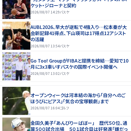
ケット・ジローナと契約
2026/08/07 14:29
バスケ
AUBL2026、早大が逆転で4強入り…松本秦が大
会新記録41得点、下山瑛司は17得点12アシスト
の活躍
2026/08/07 13:54
バスケ
Go Too! GroupがFIBAと提携を締結…愛知で10
月に3x3車いすバスケの国際イベント開催へ
2026/08/07 13:02
バスケ
オープンウィークは河本結の海から「自分へのご
ほうびにピアス」「気合の宝塚観劇」まで
2026/08/07 16:04
ゴルフ
金田久美子「あんびりーばぼー」 歴代５０位、通
算５００試合出場 ５０１試合目は好発進「嫌だっ