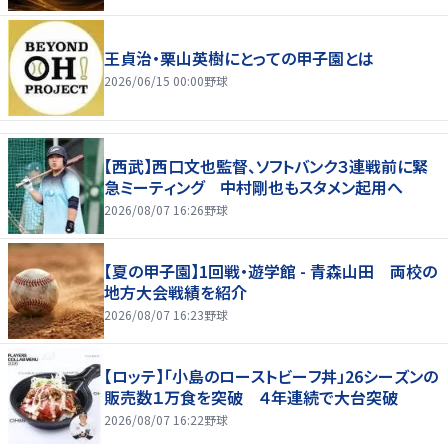
王貞治・栗山英樹にとっての甲子園とは
2026/06/15 00:00
野球
【西武】西口文也監督、ソフトバンク３連戦前に緊
急ミーティング 中村剛也もスタメン起用へ
2026/08/07 16:26
野球
【夏の甲子園】1回戦・遊学館 - 青森山田 両校の
地方大会戦績を紹介
2026/08/07 16:23
野球
【ロッテ】「小島のローストビーフ丼」26シーズンの
販売数１万食を突破 ４年連続で大台突破
2026/08/07 16:22
野球