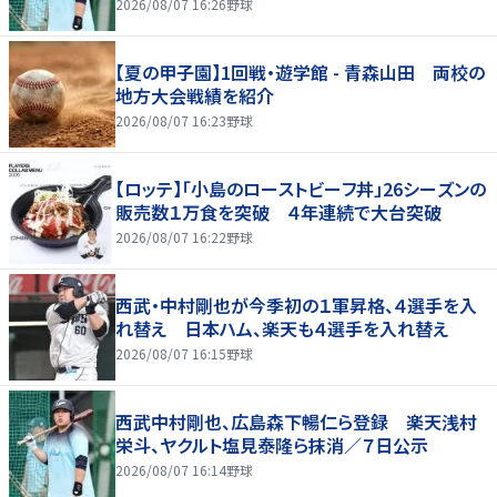
2026/08/07 16:26
野球
【夏の甲子園】1回戦・遊学館 - 青森山田 両校の
地方大会戦績を紹介
2026/08/07 16:23
野球
【ロッテ】「小島のローストビーフ丼」26シーズンの
販売数１万食を突破 ４年連続で大台突破
2026/08/07 16:22
野球
西武・中村剛也が今季初の１軍昇格、４選手を入
れ替え 日本ハム、楽天も４選手を入れ替え
2026/08/07 16:15
野球
西武中村剛也、広島森下暢仁ら登録 楽天浅村
栄斗、ヤクルト塩見泰隆ら抹消／７日公示
2026/08/07 16:14
野球