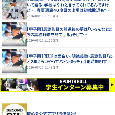
いて語る「学校はやれと言ってくれてるんですけ
ど…」春夏通算４０度目の出場は初戦敗退も“馬
淵節”炸裂
2026/08/10 11:58
野球
【甲子園】馬淵監督の引退後の夢は「いろんなとこ
ろの高校野球を見て回る」そして…
2026/08/10 11:55
野球
【甲子園】「野球は面白い」明徳義塾・馬淵監督「あ
と２年ぐらいやってバトンタッチ」引退時期明言
2026/08/10 11:47
野球
球心会公式アプリ提供開始！