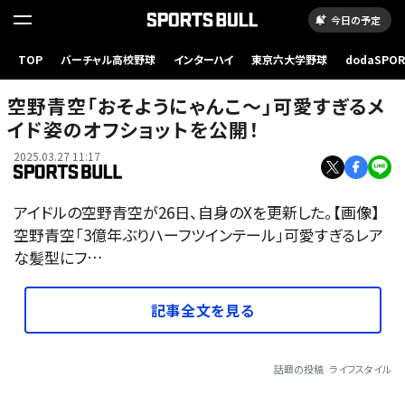
今日の予定
TOP
バーチャル高校野球
インターハイ
東京六大学野球
dodaSPO
（新しいタブ
空野青空「おそようにゃんこ〜」可愛すぎるメ
イド姿のオフショットを公開！
2025.03.27 11:17
アイドルの空野青空が26日、自身のXを更新した。【画像】
空野青空「3億年ぶりハーフツインテール」可愛すぎるレア
な髪型にフ…
記事全文を見る
話題の投稿
ライフスタイル