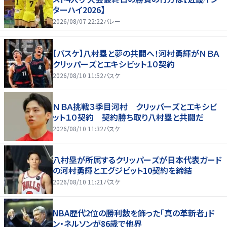
ターハイ2026】
2026/08/07 22:22
バレー
【バスケ】八村塁と夢の共闘へ！河村勇輝がＮＢＡ
クリッパーズとエキシビット１０契約
2026/08/10 11:52
バスケ
ＮＢＡ挑戦３季目河村 クリッパーズとエキシビ
ット１０契約 契約勝ち取り八村塁と共闘だ
2026/08/10 11:32
バスケ
八村塁が所属するクリッパーズが日本代表ガード
の河村勇輝とエグジビット10契約を締結
2026/08/10 11:21
バスケ
NBA歴代2位の勝利数を飾った「真の革新者」ド
ン・ネルソンが86歳で他界