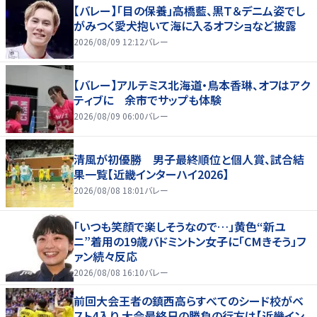
【バレー】「目の保養」高橋藍、黒Ｔ＆デニム姿でし
がみつく愛犬抱いて海に入るオフショなど披露
2026/08/09 12:12
バレー
【バレー】アルテミス北海道・鳥本香琳、オフはアク
ティブに 余市でサップも体験
2026/08/09 06:00
バレー
清風が初優勝 男子最終順位と個人賞、試合結
果一覧【近畿インターハイ2026】
2026/08/08 18:01
バレー
「いつも笑顔で楽しそうなので…」黄色“新ユ
ニ”着用の19歳バドミントン女子に「CMきそう」フ
ァン続々反応
2026/08/08 16:10
バレー
前回大会王者の鎮西高らすべてのシード校がベ
スト4入り 大会最終日の勝負の行方は【近畿イン