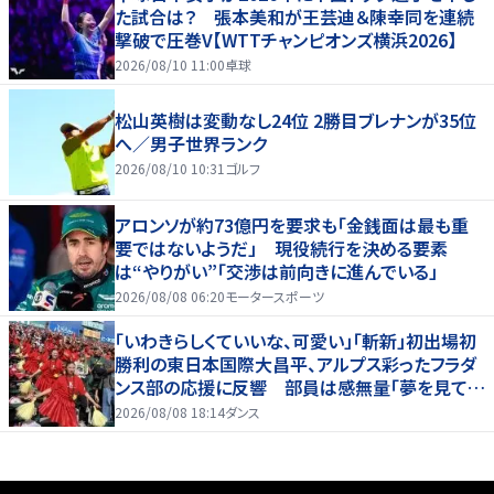
た試合は？ 張本美和が王芸迪＆陳幸同を連続
撃破で圧巻V【WTTチャンピオンズ横浜2026】
2026/08/10 11:00
卓球
松山英樹は変動なし24位 2勝目ブレナンが35位
へ／男子世界ランク
2026/08/10 10:31
ゴルフ
アロンソが約73億円を要求も「金銭面は最も重
要ではないようだ」 現役続行を決める要素
は“やりがい”「交渉は前向きに進んでいる」
2026/08/08 06:20
モータースポーツ
「いわきらしくていいな、可愛い」「斬新」初出場初
勝利の東日本国際大昌平、アルプス彩ったフラダ
ンス部の応援に反響 部員は感無量「夢を見てい
るよう」
2026/08/08 18:14
ダンス