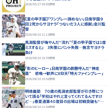
2026/05/27 00:00
野球
【夏の甲子園】「ワンプレー諦めない」日南学園９
回２死からサヨナラ「つないだ３人に感謝」金川監
督
2026/08/10 11:12
野球
馬淵監督が悔やんだ“流れ”「夏の甲子園では1度
ミスすると」 3失策にバント失敗…無念サヨナラ
負け
2026/08/10 10:39
野球
「影のヒーロー」日南学園の劇勝呼んだ“神走
塁” 悲鳴→歓声にX仰天「特大ファインプレー」
2026/08/10 10:56
野球
明徳義塾 ７０歳の馬淵史郎監督が引き際につ
いて語る「学校はやれと言ってくれてるんですけ
ど…」春夏通算４０度目の出場は初戦突破も“馬
淵節”炸裂
2026/08/10 11:58
野球