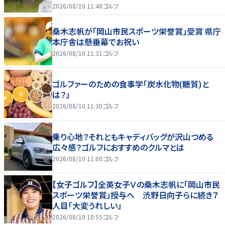
2026/08/10 11:48
ゴルフ
桑木志帆が「岡山市民スポーツ栄誉賞」受賞 県庁
本庁舎は懸垂幕でお祝い
2026/08/10 11:31
ゴルフ
ゴルファーのための食事学「炭水化物(糖質)と
は？」
2026/08/10 11:30
ゴルフ
乗り心地？それともキャディバッグが沢山つめる
広々感？ゴルフにおすすめのクルマとは
2026/08/10 11:00
ゴルフ
【女子ゴルフ】全英女子Ｖの桑木志帆に「岡山市民
スポーツ栄誉賞」授与へ 渋野日向子らに続き７
人目「大変うれしい」
2026/08/10 10:55
ゴルフ