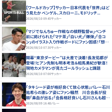
【ワールドカップ】サッカー日本代表を「世界」はど
う見たか ベンゲル、スカローニ、モドリッチ...
2026/08/10 09:45
サッカー
｢マジでなんちゅー作戦なの槙野監督w｣ベンチ
前に掲げられた｢マテ茶｣｢白い犬｣｢爆弾｣｢合コ
ン｣のイラスト入り作戦ボードにファン困惑！｢想像
よりデカくて吹いた｣
2026/08/10 07:30
サッカー
開幕“東京ダービー”は大差で決着！長友佑都が
登場！ヒアン先制も明本考浩＆相馬勇紀が歓喜！
現地カメラマンが見たゴールラッシュと課題
2026/08/10 07:00
サッカー
「タキシード姿が格好良くて放心状態」バレー石川
祐希らの激レア姿にファン騒然 川合会長が投
稿「鼻血が出る」「会長格好良いし石川さんも超格
好いい」
2026/08/09 16:48
バレー