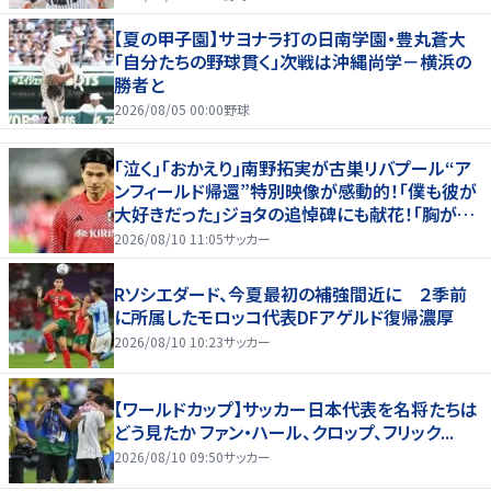
【夏の甲子園】サヨナラ打の日南学園・豊丸蒼大
「自分たちの野球貫く」次戦は沖縄尚学－横浜の
勝者と
2026/08/05 00:00
野球
｢泣く｣｢おかえり｣南野拓実が古巣リバプール“ア
ンフィールド帰還”特別映像が感動的！｢僕も彼が
大好きだった｣ジョタの追悼碑にも献花！｢胸が熱
くなります…｣
2026/08/10 11:05
サッカー
Rソシエダード、今夏最初の補強間近に ２季前
に所属したモロッコ代表DFアゲルド復帰濃厚
2026/08/10 10:23
サッカー
【ワールドカップ】サッカー日本代表を名将たちは
どう見たか ファン・ハール、クロップ、フリック...
2026/08/10 09:50
サッカー