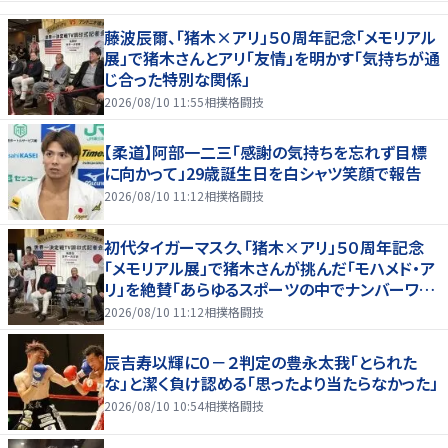
藤波辰爾、「猪木×アリ」５０周年記念「メモリアル
展」で猪木さんとアリ「友情」を明かす「気持ちが通
じ合った特別な関係」
2026/08/10 11:55
相撲格闘技
【柔道】阿部一二三「感謝の気持ちを忘れず目標
に向かって」29歳誕生日を白シャツ笑顔で報告
2026/08/10 11:12
相撲格闘技
初代タイガーマスク、「猪木×アリ」５０周年記念
「メモリアル展」で猪木さんが挑んだ「モハメド・ア
リ」を絶賛「あらゆるスポーツの中でナンバーワン
の存在」
2026/08/10 11:12
相撲格闘技
辰吉寿以輝に０－２判定の豊永太我「とられた
な」と潔く負け認める「思ったより当たらなかった」
2026/08/10 10:54
相撲格闘技