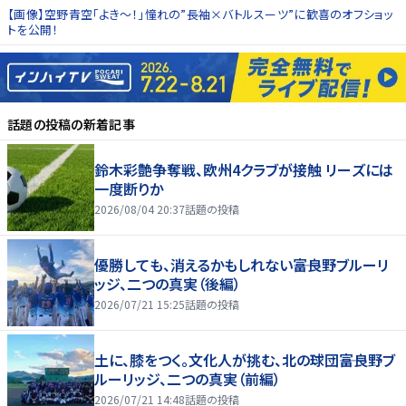
【画像】空野青空「よき〜！」憧れの”長袖×バトルスーツ”に歓喜のオフショッ
トを公開！
話題の投稿
の新着記事
鈴木彩艶争奪戦、欧州4クラブが接触 リーズには
一度断りか
2026/08/04 20:37
話題の投稿
優勝しても、消えるかもしれない――富良野ブルーリ
ッジ、二つの真実（後編）
2026/07/21 15:25
話題の投稿
土に、膝をつく。文化人が挑む、北の球団――富良野ブ
ルーリッジ、二つの真実（前編）
2026/07/21 14:48
話題の投稿