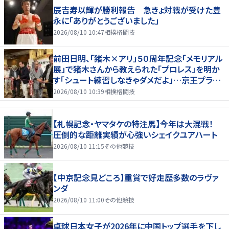
辰吉寿以輝が勝利報告 急きょ対戦が受けた豊
永に「ありがとうございました」
2026/08/10 10:47
相撲格闘技
前田日明、「猪木×アリ」５０周年記念「メモリアル
展」で猪木さんから教えられた「プロレス」を明か
す「シュート練習しなきゃダメだよ」…京王プラザ
ホテルで３１日まで
2026/08/10 10:39
相撲格闘技
【札幌記念・ヤマタケの特注馬】今年は大混戦！
圧倒的な距離実績が心強いシェイクユアハート
2026/08/10 11:15
その他競技
【中京記念見どころ】重賞で好走歴多数のラヴァ
ンダ
2026/08/10 11:00
その他競技
卓球日本女子が2026年に中国トップ選手を下し