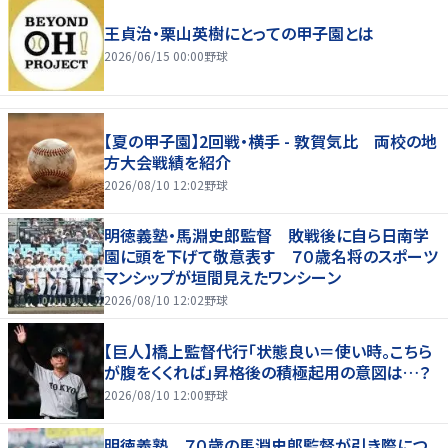
王貞治・栗山英樹にとっての甲子園とは
2026/06/15 00:00
野球
【夏の甲子園】2回戦・横手 - 敦賀気比 両校の地
方大会戦績を紹介
2026/08/10 12:02
野球
明徳義塾・馬淵史郎監督 敗戦後に自ら日南学
園に頭を下げて敬意表す ７０歳名将のスポーツ
マンシップが垣間見えたワンシーン
2026/08/10 12:02
野球
【巨人】橋上監督代行「状態良い＝使い時。こちら
が腹をくくれば」昇格後の積極起用の意図は…？
2026/08/10 12:00
野球
明徳義塾 ７０歳の馬淵史郎監督が引き際につ