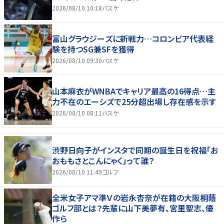
2026/08/10 10:18
バスケ
富山グラウジーズに新戦力…コロンビア代表経
験を持つSG兼SFを獲得
2026/08/10 09:30
バスケ
山本麻衣がWNBAでキャリア最高の16得点…主
力不在のエーシズで25分超出場し存在感を示す
2026/08/10 08:11
バスケ
渋野日向子がインスタで同期の誕生日を祝福「お
おももさとこんにゃく」って誰？
2026/08/10 11:49
ゴルフ
全米女子アマ準Ｖの岩永杏奈が在籍の大阪桐蔭
ゴルフ部とは？先輩に山下美夢有、宮里聖志、優
作ら