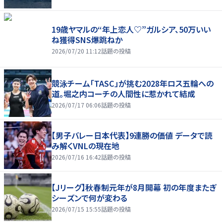
19歳ヤマルの“年上恋人♡”ガルシア、50万いい
ね獲得SNS爆跳ねか
2026/07/20 11:12
話題の投稿
競泳チーム「TASC」が挑む2028年ロス五輪への
道。堀之内コーチの人間性に惹かれて結成
2026/07/17 06:06
話題の投稿
【男子バレー日本代表】9連勝の価値 データで読
み解くVNLの現在地
2026/07/16 16:42
話題の投稿
【Jリーグ】秋春制元年が8月開幕 初の年度またぎ
シーズンで何が変わる
2026/07/15 15:55
話題の投稿