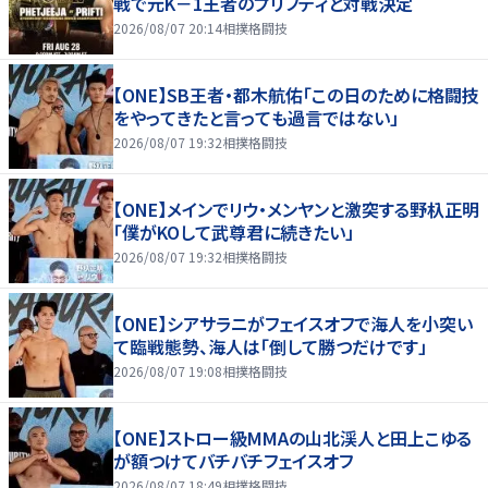
戦で元K－1王者のプリフティと対戦決定
2026/08/07 20:14
相撲格闘技
【ONE】SB王者・都木航佑「この日のために格闘技
をやってきたと言っても過言ではない」
2026/08/07 19:32
相撲格闘技
【ONE】メインでリウ・メンヤンと激突する野杁正明
「僕がKOして武尊君に続きたい」
2026/08/07 19:32
相撲格闘技
【ONE】シアサラニがフェイスオフで海人を小突い
て臨戦態勢、海人は「倒して勝つだけです」
2026/08/07 19:08
相撲格闘技
【ONE】ストロー級MMAの山北渓人と田上こゆる
が額つけてバチバチフェイスオフ
2026/08/07 18:49
相撲格闘技