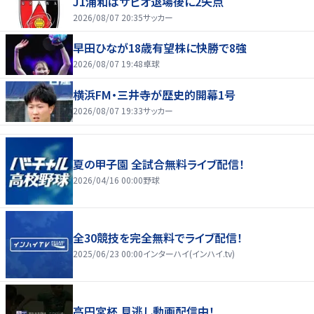
J1浦和はサビオ退場後に2失点
2026/08/07 20:35
サッカー
早田ひなが18歳有望株に快勝で8強
2026/08/07 19:48
卓球
横浜FM・三井寺が歴史的開幕1号
2026/08/07 19:33
サッカー
夏の甲子園 全試合無料ライブ配信！
2026/04/16 00:00
野球
全30競技を完全無料でライブ配信！
2025/06/23 00:00
インターハイ(インハイ.tv)
高円宮杯 見逃し動画配信中！