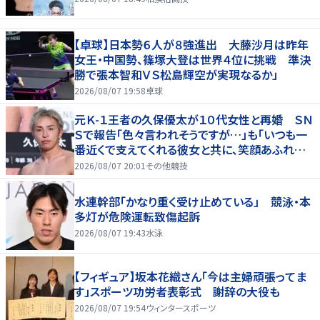
【卓球】日本勢６人が８強進出 大藤沙月は昨年
女王・中国勢、篠塚大登は世界４位に挑戦 準決
勝で張本智和ＶＳ松島輝空が実現なるか」
2026/08/07 19:58
卓球
元Ｋ-１王者の久保優太が１０代女性と再婚 ＳＮ
Ｓで報告「色々言われそうですが…」も「いつも一
番近くで支えてくれる彼女と共に、笑顔あふれる
家庭を築いていきたい」
2026/08/07 20:01
その他競技
水連幹部「かなり重く受け止めている」 競泳・本
多灯が危険運転致傷起訴
2026/08/07 19:43
水泳
【フィギュア】坂本花織さん「今は主婦頑張ってま
す」スポーツ功労者表彰式 謝辞の大役も
2026/08/07 19:54
ウィンタースポーツ