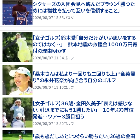
シクサーズの入団会見へ臨んだブラウン「勝つた
めには犠牲を払って互いを信頼すること」
2026/08/07 18:33
バスケ
【女子ゴルフ】鈴木愛「自分だけがいい思いをする
のではなく…」 熊本地震の救援金１０００万円寄
付の理由明かす
2026/08/07 21:34
ゴルフ
「桑木さんは私より一回りも二回りも上」“全英帰
り”の永井花奈が向き合う自分のゴルフ
2026/08/07 19:10
ゴルフ
【女子ゴルフ】３６歳・金田久美子「衰えは感じな
い。引退までにもう１勝したい」 １０年ぶり首位
発進…ツアー３勝目狙う
2026/08/07 18:50
ゴルフ
「歳も歳だしあと1つぐらい勝ちたい」36歳の金田