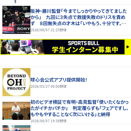
阪神・藤川監督「今までしっかりやってきてました
から」 九回に３失点で救援失敗のドリスを責め
ず ８回無失点の才木は「いやもう、十分です。あ
の回まででも十分な仕事でしたか」
2026/08/07 21:25
野球
球心会公式アプリ提供開始！
2026/05/27 00:00
野球
初のビデオ検証で有明・高見監督「使いたくなかっ
たがイチかバチか」 判定覆らずも「フェアですし、
もやもやすることなく次にいける」と納得
2026/08/07 19:38
野球