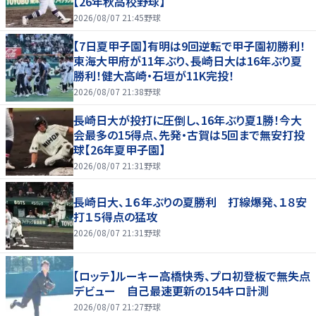
【26年秋高校野球】
2026/08/07 21:45
野球
【7日夏甲子園】有明は9回逆転で甲子園初勝利！
東海大甲府が11年ぶり、長崎日大は16年ぶり夏
勝利！健大高崎・石垣が11K完投！
2026/08/07 21:38
野球
長崎日大が投打に圧倒し、16年ぶり夏1勝！今大
会最多の15得点、先発・古賀は5回まで無安打投
球【26年夏甲子園】
2026/08/07 21:31
野球
長崎日大、１６年ぶりの夏勝利 打線爆発、１８安
打１５得点の猛攻
2026/08/07 21:31
野球
【ロッテ】ルーキー高橋快秀、プロ初登板で無失点
デビュー 自己最速更新の154キロ計測
2026/08/07 21:27
野球