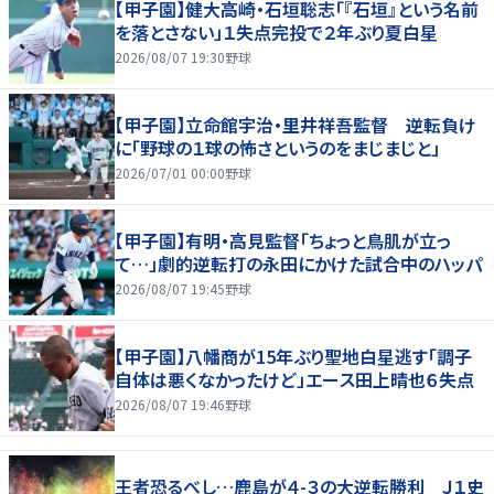
【甲子園】健大高崎・石垣聡志「『石垣』という名前
を落とさない」１失点完投で２年ぶり夏白星
2026/08/07 19:30
野球
【甲子園】立命館宇治・里井祥吾監督 逆転負け
に「野球の１球の怖さというのをまじまじと」
2026/07/01 00:00
野球
【甲子園】有明・高見監督「ちょっと鳥肌が立っ
て…」劇的逆転打の永田にかけた試合中のハッパ
2026/08/07 19:45
野球
【甲子園】八幡商が15年ぶり聖地白星逃す「調子
自体は悪くなかったけど」エース田上晴也６失点
2026/08/07 19:46
野球
王者恐るべし…鹿島が４-３の大逆転勝利 Ｊ１史