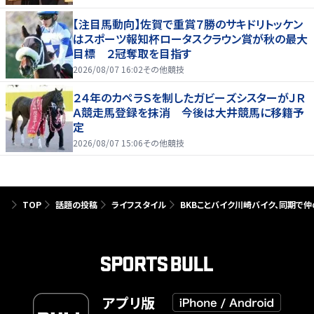
【注目馬動向】佐賀で重賞７勝のサキドリトッケン
はスポーツ報知杯ロータスクラウン賞が秋の最大
目標 ２冠奪取を目指す
2026/08/07 16:02
その他競技
２４年のカペラＳを制したガビーズシスターがＪＲ
Ａ競走馬登録を抹消 今後は大井競馬に移籍予
定
2026/08/07 15:06
その他競技
TOP
話題の投稿
ライフスタイル
BKBことバイク川崎バイク、同期で
アプリ版