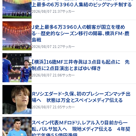
上最多の６万３９６０人集結のビッグマッチ制する
2026/08/07 21:37
サッカー
Ｊ史上最多６万３９６０人の観客が国立を埋め
る…歴史的なシーズン移行の開幕、横浜ＦＭ-鹿
島戦
2026/08/07 21:27
サッカー
【横浜】16歳MF三井寺眞は３点目も起点に 先
制点に２点目演出とまばゆい輝き
2026/08/07 21:06
サッカー
Ｒソシエダード・久保、初のプレシーズンマッチ出
場へ 状態は万全とスペインメディア伝える
2026/08/07 21:05
サッカー
スペイン代表ＭＦロドリ、レアル入り目前から一
転、バルサ加入へ 現地メディア伝える ４年契
約で年俸５５億円準備