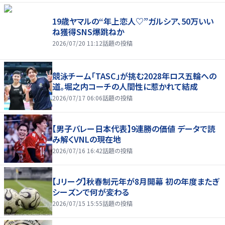
19歳ヤマルの“年上恋人♡”ガルシア、50万いい
ね獲得SNS爆跳ねか
2026/07/20 11:12
話題の投稿
競泳チーム「TASC」が挑む2028年ロス五輪への
道。堀之内コーチの人間性に惹かれて結成
2026/07/17 06:06
話題の投稿
【男子バレー日本代表】9連勝の価値 データで読
み解くVNLの現在地
2026/07/16 16:42
話題の投稿
【Jリーグ】秋春制元年が8月開幕 初の年度またぎ
シーズンで何が変わる
2026/07/15 15:55
話題の投稿