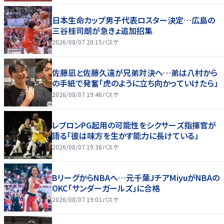
日本生命カップ男子代表ロスター決定…広島の
三谷桂司朗が急きょ追加招集
2026/08/07 20:15
バスケ
佐藤凪と佐藤久遠が兄弟対決へ…弟は八村から
の手紙で発奮「虎のように立ち向かっていけたら」
2026/08/07 19:46
バスケ
レブロンPG起用の可能性をシクサーズ指揮官が
語る「彼は味方を生かす能力に長けている」
2026/08/07 19:38
バスケ
BリーグからNBAへ…元千葉JチアMiyuがNBAの
OKC「サンダーガールズ」に合格
2026/08/07 19:01
バスケ