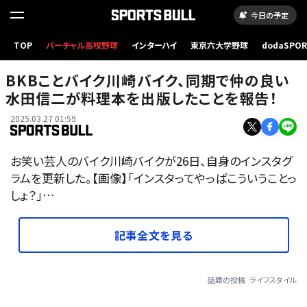
今日の予定
TOP
バーチャル高校野球
インターハイ
東京六大学野球
dodaSPO
（新しいタブ
BKBことバイク川崎バイク、同期で仲の良い
水田信二が料理本を出版したことを報告！
2025.03.27 01:59
お笑い芸人のバイク川崎バイクが26日、自身のインスタグ
ラムを更新した。【画像】「インスタってやっぱこういうことっ
しょ？」…
記事全文を見る
話題の投稿
ライフスタイル