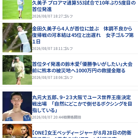
久美子 プロアマ通算553試合で10年ぶり5度目の
首位発進
2026/08/07 18:27
ゴルフ
金田久美子ら４人が首位に並ぶ 体調不良から
復帰戦の河本結は45位と出遅れ 女子ゴルフ第
１日
2026/08/07 18:11
ゴルフ
首位タイ発進の鈴木愛「優勝争いがしたい」大会
前に熊本の被災地へ1000万円の救援金贈る
2026/08/07 18:06
ゴルフ
丸元大五郎、９・２３大阪でユース世界王座決定
戦出場 「自然にどこかで倒せるボクシングを目
指している」
2026/08/07 20:44
相撲格闘技
【ONE】女王ペッディージャーが８月28日の防衛