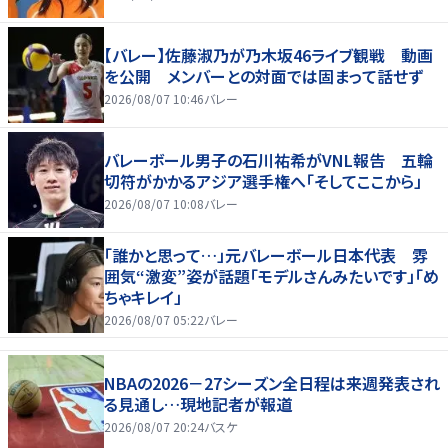
【バレー】佐藤淑乃が乃木坂46ライブ観戦 動画
を公開 メンバーとの対面では固まって話せず
2026/08/07 10:46
バレー
バレーボール男子の石川祐希がVNL報告 五輪
切符がかかるアジア選手権へ「そしてここから」
2026/08/07 10:08
バレー
「誰かと思って…」元バレーボール日本代表 雰
囲気“激変”姿が話題「モデルさんみたいです」「め
ちゃキレイ」
2026/08/07 05:22
バレー
NBAの2026－27シーズン全日程は来週発表され
る見通し…現地記者が報道
2026/08/07 20:24
バスケ