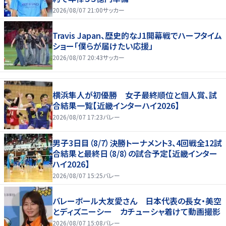
2026/08/07 21:00
サッカー
Travis Japan、歴史的なJ1開幕戦でハーフタイム
ショー「僕らが届けたい応援」
2026/08/07 20:43
サッカー
横浜隼人が初優勝 女子最終順位と個人賞、試
合結果一覧【近畿インターハイ2026】
2026/08/07 17:23
バレー
男子3日目（8/7）決勝トーナメント3、4回戦全12試
合結果と最終日（8/8）の試合予定【近畿インター
ハイ2026】
2026/08/07 15:25
バレー
バレーボール大友愛さん 日本代表の長女・美空
とディズニーシー カチューシャ着けて動画撮影
2026/08/07 15:08
バレー