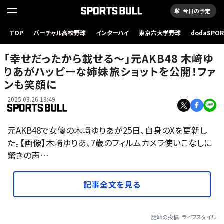
今日の予定
TOP
バーチャル高校野球
インターハイ
東京六大学野球
dodaSPO
（新しいタブ
「幸せだったから載せる〜」元AKB48 木﨑ゆ
りあがハッピーな姉妹旅ショットを公開！ファ
ンも笑顔に
2025.03.26 19:49
元AKB48で女優の木﨑ゆりあが25日、自身のXを更新し
た。【画像】木﨑ゆりあ、7歳のフィルムカメラ使いこなしに
驚きの声…
記事全文を見る
話題の投稿
ライフスタイル