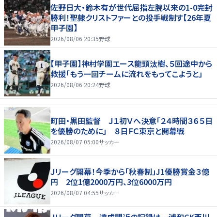
佐野日大・鈴木有が世代屈指左腕以来の1-0完封
勝利！聖隷クリストファーとの投手戦制す【26年夏
甲子園】
2026/08/06 20:35
野球
【甲子園】神村学園エース龍頭汰樹、５回途中から
救援「もう一回チームに流れをもってこようと」
2026/08/06 20:24
野球
町田・黒田監督 Ｊ１初Ｖへ決意「２４時間３６５日
を優勝のために」 ８日ＦＣ東京と開幕戦
2026/08/07 05:00
サッカー
Ｊリーグ開幕！今季から「秋春制」J1優勝賞金３億
円 2位1億2000万円、3位6000万円
2026/08/07 04:55
サッカー