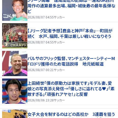
Ｊリーグ開幕 達成間近の記録は…浦和GK西川
周作の通算最多出場、福岡・城後寿の最年長弾な
ど
2026/08/07 04:55
サッカー
【Ｊリーグ記者予想】鹿島と神戸「本命」…町田が
続く 水戸、福岡、千葉は厳しい戦いになりそう
2026/08/07 04:55
サッカー
バルサのフリック監督、マンチェスター・シティーM
Fロドリ獲得のため電話説得 地元紙報道
2026/08/07 00:21
サッカー
上田綺世「僕の原動力は家族です」モデル妻、愛
娘との写真添え発信→「優しさに溢れてる♥」「素
敵すぎる」「頑張れアヤセ！」と反響
2026/08/06 23:28
サッカー
女子大会を制するのはどの高校か 3連覇を狙う