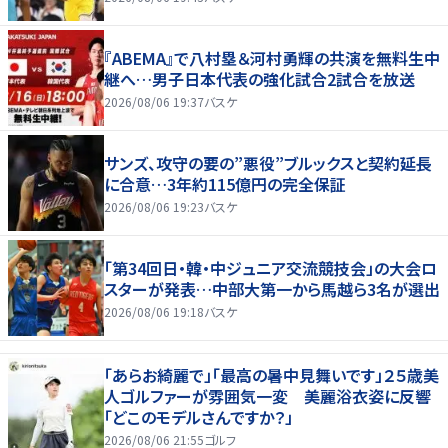
『ABEMA』で八村塁＆河村勇輝の共演を無料生中
継へ…男子日本代表の強化試合2試合を放送
2026/08/06 19:37
バスケ
サンズ、攻守の要の”悪役”ブルックスと契約延長
に合意…3年約115億円の完全保証
2026/08/06 19:23
バスケ
「第34回日・韓・中ジュニア交流競技会」の大会ロ
スターが発表…中部大第一から馬越ら3名が選出
2026/08/06 19:18
バスケ
「あらお綺麗で」「最高の暑中見舞いです」２５歳美
人ゴルファーが雰囲気一変 美麗浴衣姿に反響
「どこのモデルさんですか？」
2026/08/06 21:55
ゴルフ