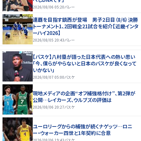
2026/08/06 05:20
バレー
連覇を目指す鎮西が登場 男子2日目（8/6）決勝
トーナメント1、2回戦全21試合を紹介【近畿インタ
ーハイ2026】
2026/08/05 20:43
バレー
【バスケ】八村塁が語った日本代表への熱い思い
「今、僕らがやらないと日本のバスケが良くなって
いかない」
2026/08/07 05:00
バスケ
現地メディアの企画“オフ補強格付け”、第2弾が
公開…レイカーズ、ウルブズの評価は
2026/08/06 20:27
バスケ
ユーロリーグからの補強が続くナゲッツ…ロニ
ー・ウォーカー四世と1年契約に合意
2026/08/06 19:43
バスケ