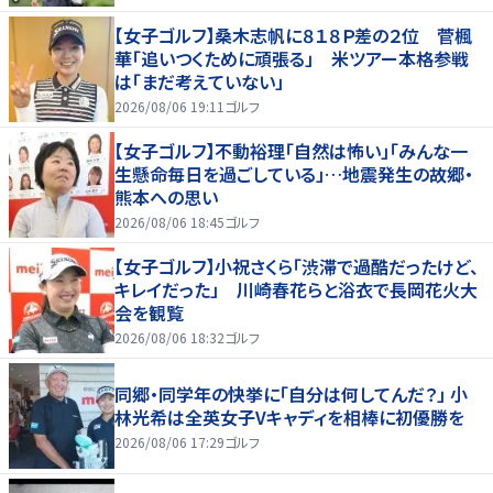
【女子ゴルフ】桑木志帆に８１８Ｐ差の２位 菅楓
華「追いつくために頑張る」 米ツアー本格参戦
は「まだ考えていない」
2026/08/06 19:11
ゴルフ
【女子ゴルフ】不動裕理「自然は怖い」「みんな一
生懸命毎日を過ごしている」…地震発生の故郷・
熊本への思い
2026/08/06 18:45
ゴルフ
【女子ゴルフ】小祝さくら「渋滞で過酷だったけど、
キレイだった」 川崎春花らと浴衣で長岡花火大
会を観覧
2026/08/06 18:32
ゴルフ
同郷・同学年の快挙に「自分は何してんだ？」 小
林光希は全英女子Vキャディを相棒に初優勝を
2026/08/06 17:29
ゴルフ