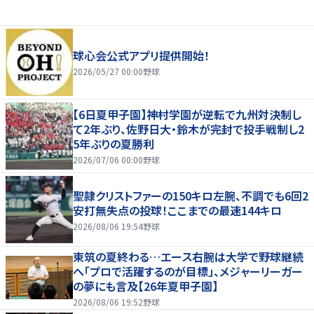
球心会公式アプリ提供開始！
2026/05/27 00:00
野球
【6日夏甲子園】神村学園が逆転で九州対決制し
て2年ぶり、佐野日大・鈴木が完封で投手戦制し2
5年ぶりの夏勝利
2026/07/06 00:00
野球
聖隷クリストファーの150キロ左腕、不調でも6回2
安打無失点の投球！ここまでの最速144キロ
2026/08/06 19:54
野球
東筑の夏終わる…エース右腕は大学で野球継続
へ「プロで活躍するのが目標」、メジャーリーガー
の夢にも言及【26年夏甲子園】
2026/08/06 19:52
野球