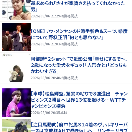
還求められ「さすが家賃さえ払ってくれなかった
男」
2026/08/06 21:29
相撲格闘技
【ONE】リウ・メンヤンのド派手髪色＆スーツ、態度
について野杁正明「何とも思わない」
2026/08/06 21:03
相撲格闘技
阿部詩“２ショット”で近影公開「幸せにするぞ〜」
２歳になった愛犬をギュッ！「人形かと」「どっちも
かわいすぎる」
2026/08/06 20:40
相撲格闘技
【卓球】松島輝空、驚異の粘りで８強進出 チャン
ピオンズ２勝目へ世界１３位を退ける…ＷＴＴチ
ャンピオンズ横浜
2026/08/06 20:35
卓球
【注目馬動向】府中牝馬Ｓ１４着のヴァルキリーバ
ースは京成杯ＡＨで巻き返しへ サンデーサラブ