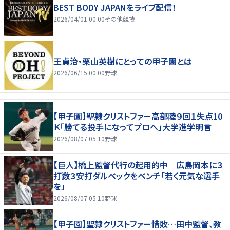
BEST BODY JAPANをライブ配信！
2026/04/01 00:00
その他競技
王貞治・栗山英樹にとっての甲子園とは
2026/06/15 00:00
野球
【甲子園】聖隷クリストファー高部陸９回１失点10
Ｋ「勝てる投手になってプロへ」大学進学明言
2026/08/07 05:10
野球
【巨人】橋上監督代行の起用的中 広島岡本に３
打数３安打ダルベックをベンチ「若く元気な選手
を」
2026/08/07 05:10
野球
【甲子園】聖隷クリストファー惜敗…田中監督、教