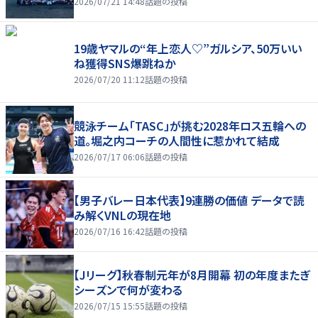
2026/07/21 14:48
話題の投稿
19歳ヤマルの“年上恋人♡”ガルシア、50万いい
ね獲得SNS爆跳ねか
2026/07/20 11:12
話題の投稿
競泳チーム「TASC」が挑む2028年ロス五輪への
道。堀之内コーチの人間性に惹かれて結成
2026/07/17 06:06
話題の投稿
【男子バレー日本代表】9連勝の価値 データで読
み解くVNLの現在地
2026/07/16 16:42
話題の投稿
【Jリーグ】秋春制元年が8月開幕 初の年度またぎ
シーズンで何が変わる
2026/07/15 15:55
話題の投稿