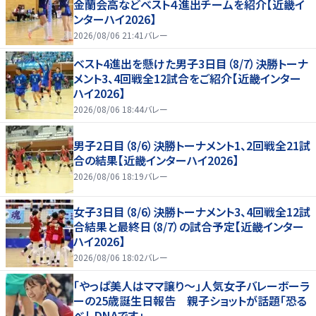
金蘭会高などベスト４進出チームを紹介【近畿イ
ンターハイ2026】
2026/08/06 21:41
バレー
ベスト4進出を懸けた男子3日目（8/7）決勝トーナ
メント3、4回戦全12試合をご紹介【近畿インター
ハイ2026】
2026/08/06 18:44
バレー
男子2日目（8/6）決勝トーナメント1、2回戦全21試
合の結果【近畿インターハイ2026】
2026/08/06 18:19
バレー
女子3日目（8/6）決勝トーナメント3、4回戦全12試
合結果と最終日（8/7）の試合予定【近畿インター
ハイ2026】
2026/08/06 18:02
バレー
「やっぱ美人はママ譲り～」人気女子バレーボーラ
ーの25歳誕生日報告 親子ショットが話題「恐る
べしDNAです」