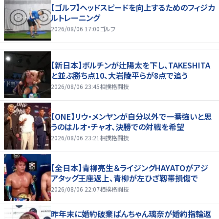
【ゴルフ】ヘッドスピードを向上するためのフィジカ
ルトレーニング
2026/08/06 17:00
ゴルフ
【新日本】ボルチンが辻陽太を下し、TAKESHITA
と並ぶ勝ち点10、大岩陵平らが8点で追う
2026/08/06 23:45
相撲格闘技
【ONE】リウ・メンヤンが自分以外で一番強いと思
うのはルオ・チャオ、決勝での対戦を希望
2026/08/06 23:21
相撲格闘技
【全日本】青柳亮生＆ライジングHAYATOがアジ
アタッグ王座返上、青柳が左ひざ靱帯損傷で
2026/08/06 22:07
相撲格闘技
昨年末に婚約破棄ぱんちゃん璃奈が婚約指輪返