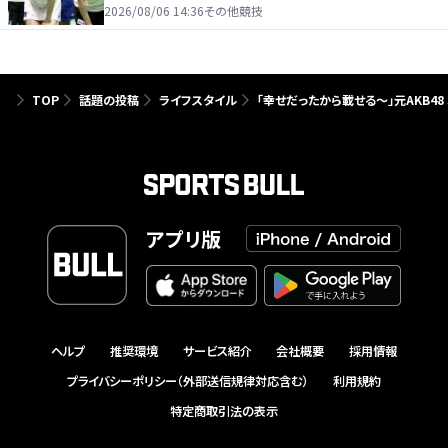
たり前じゃない」
2026/08/06 14:36
その他競技
TOP
話題の投稿
ライフスタイル
「幸せだったから載せる〜」元AKB4
アプリ版
ヘルプ
推奨環境
サービス紹介
会社概要
採用情報
プライバシーポリシー（外部送信規律対応含む）
利用規約
特定商取引法の表示