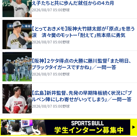
え子たちと共に歩んだ就任からの４カ月
2026/08/07 05:00
野球
【とっておきメモ】阪神大竹耕太郎が「原点」を思う
涙 済々黌のモットー「耐えて」熊本県に勇気
2026/08/07 05:00
野球
【阪神】２ケタ得点の大勝に藤川監督「また明日、
ブラックタイガースですかね」／一問一答
2026/08/07 05:00
野球
【広島】新井監督、先発の早期降板続く状況に「ブ
ルペン陣にしわ寄せがいってしまう」／一問一答
2026/08/07 05:00
野球