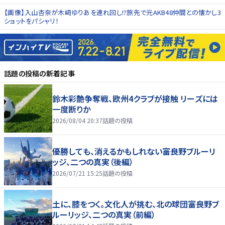
【画像】入山杏奈が木﨑ゆりあを連れ回し!?旅先で元AKB48仲間との懐かし3
ショットをパシャリ！
話題の投稿
の新着記事
鈴木彩艶争奪戦、欧州4クラブが接触 リーズには
一度断りか
2026/08/04 20:37
話題の投稿
優勝しても、消えるかもしれない――富良野ブルーリ
ッジ、二つの真実（後編）
2026/07/21 15:25
話題の投稿
土に、膝をつく。文化人が挑む、北の球団――富良野ブ
ルーリッジ、二つの真実（前編）