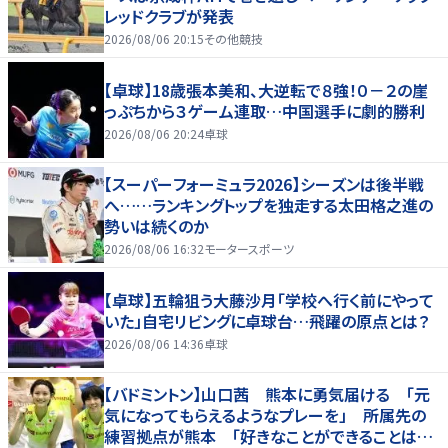
レッドクラブが発表
2026/08/06 20:15
その他競技
【卓球】18歳張本美和、大逆転で８強！０－２の崖
っぷちから３ゲーム連取…中国選手に劇的勝利
2026/08/06 20:24
卓球
【スーパーフォーミュラ2026】シーズンは後半戦
へ……ランキングトップを独走する太田格之進の
勢いは続くのか
2026/08/06 16:32
モータースポーツ
【卓球】五輪狙う大藤沙月「学校へ行く前にやって
いた」自宅リビングに卓球台…飛躍の原点とは？
2026/08/06 14:36
卓球
【バドミントン】山口茜 熊本に勇気届ける 「元
気になってもらえるようなプレーを」 所属先の
練習拠点が熊本 「好きなことができることは当