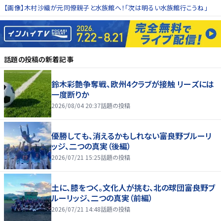
【画像】木村沙織が元同僚親子と水族館へ！「次は明るい水族館行こうね」
話題の投稿
の新着記事
鈴木彩艶争奪戦、欧州4クラブが接触 リーズには
一度断りか
2026/08/04 20:37
話題の投稿
優勝しても、消えるかもしれない――富良野ブルーリ
ッジ、二つの真実（後編）
2026/07/21 15:25
話題の投稿
土に、膝をつく。文化人が挑む、北の球団――富良野ブ
ルーリッジ、二つの真実（前編）
2026/07/21 14:48
話題の投稿