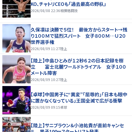
KO、チャトリCEOも「過去最高の野杁」
2026/08/08 22:36
相撲格闘技
久保凛は決勝で５位！ 最後方からスタート→残
り１００Ｍで猛烈スパート 女子８００Ｍ…Ｕ２０
世界選手権
2026/08/09 11:27
陸上
【陸上】中島ひとみが１２秒６２の日本記録を樹
立 富士北麓ワールドトライアル 女子１００
メートル障害
2026/08/09 10:27
陸上
【卓球】中国男子に“異変”「屈辱的」「日本も眼中
に置かなくなっている」王国全滅で広がる衝撃
2026/08/09 09:15
卓球
【陸上】サニブラウン＆小池祐貴が直前キャンセ
ル 男子100mスタートリスト発表