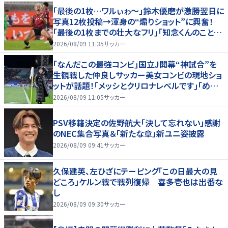
｢最後の1枚…ワルぃゎ〜｣鈴木優磨が激勝翌日に
写真12枚投稿→渾身の“煽りショット”に興奮！
｢最後の1枚までの壮大なフリ｣｢知念くんのことど
んだけ好きなんよｗ｣
2026/08/09 11:35
サッカー
｢なんだこの最強コンビ｣国立J開幕“神試合”を
生観戦した仲良しサッカー美女コンビの現地ショ
ットが話題！｢メッシとクリロナレベルです｣｢めちゃ
くちゃ可愛い｣
2026/08/09 11:05
サッカー
PSV移籍決定の佐野航大「決して忘れない」感謝
のNEC集合写真＆「新たな章」新ユニ姿披露
2026/08/09 09:41
サッカー
久保建英、左ひざにテーピング「この日最大の見
どころ」ケルン戦で戦列復帰 喜多壱也は出番な
し
2026/08/09 09:30
サッカー