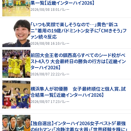
果一覧【近畿インターハイ2026】
2026/08/08 18:01
バレー
「いつも笑顔で楽しそうなので…」黄色“新ユ
ニ”着用の19歳バドミントン女子に「CMきそう」フ
ァン続々反応
2026/08/08 16:10
バレー
前回大会王者の鎮西高らすべてのシード校がベ
スト4入り 大会最終日の勝負の行方は【近畿イン
ターハイ2026】
2026/08/07 22:22
バレー
横浜隼人が初優勝 女子最終順位と個人賞、試
合結果一覧【近畿インターハイ2026】
2026/08/07 17:23
バレー
【独自選出】インターハイ2026女子ベスト5「最強
の6thマン」「冷静沈着な大器」「世界経験を糧に」