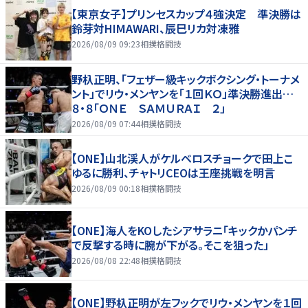
【東京女子】プリンセスカップ４強決定 準決勝は
鈴芽対HIMAWARI、辰巳リカ対凍雅
2026/08/09 09:23
相撲格闘技
野杁正明、「フェザー級キックボクシング・トーナメ
ント」でリウ・メンヤンを「１回ＫＯ」準決勝進出…
８・８「ＯＮＥ ＳＡＭＵＲＡＩ ２」
2026/08/09 07:44
相撲格闘技
【ONE】山北渓人がケルベロスチョークで田上こ
ゆるに勝利、チャトリCEOは王座挑戦を明言
2026/08/09 00:18
相撲格闘技
【ONE】海人をKOしたシアサラニ「キックかパンチ
で反撃する時に腕が下がる。そこを狙った」
2026/08/08 22:48
相撲格闘技
【ONE】野杁正明が左フックでリウ・メンヤンを１回