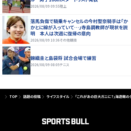
2026/08/09 09:55
陸上
落馬負傷で騎乗キャンセルの今村聖奈騎手は「か
かとに線が入っていて…」寺島調教師が現状を説
明 本人は次週に復帰の意向
2026/08/09 10:36
その他競技
錦織圭と島袋将 試合会場で練習
2026/08/09 08:05
テニス
TOP
話題の投稿
ライフスタイル
「これがあの巨大ガニに？」海遊館の