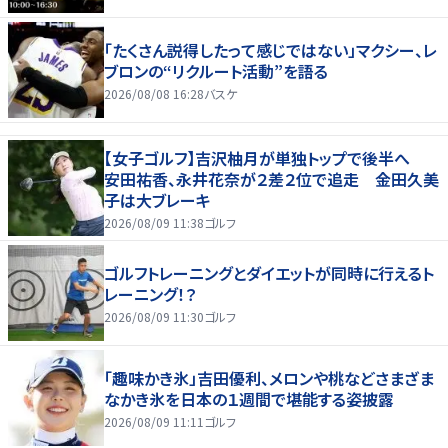
「たくさん説得したって感じではない」マクシー、レ
ブロンの“リクルート活動”を語る
2026/08/08 16:28
バスケ
【女子ゴルフ】吉沢柚月が単独トップで後半へ
安田祐香、永井花奈が２差２位で追走 金田久美
子は大ブレーキ
2026/08/09 11:38
ゴルフ
ゴルフトレーニングとダイエットが同時に行えるト
レーニング！？
2026/08/09 11:30
ゴルフ
「趣味かき氷」吉田優利、メロンや桃などさまざま
なかき氷を日本の１週間で堪能する姿披露
2026/08/09 11:11
ゴルフ