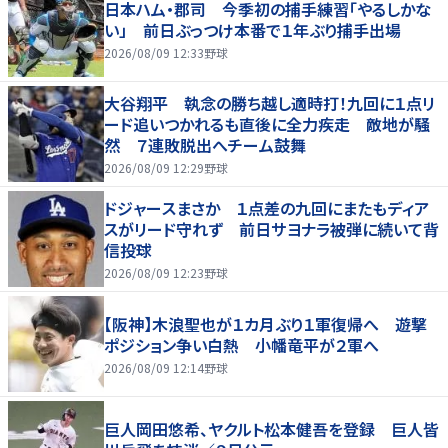
日本ハム・郡司 今季初の捕手練習「やるしかな
い」 前日ぶっつけ本番で１年ぶり捕手出場
2026/08/09 12:33
野球
大谷翔平 執念の勝ち越し適時打！九回に１点リ
ード追いつかれるも直後に全力疾走 敵地が騒
然 ７連敗脱出へチーム鼓舞
2026/08/09 12:29
野球
ドジャースまさか １点差の九回にまたもディア
スがリード守れず 前日サヨナラ被弾に続いて背
信投球
2026/08/09 12:23
野球
【阪神】木浪聖也が１カ月ぶり１軍復帰へ 遊撃
ポジション争い白熱 小幡竜平が２軍へ
2026/08/09 12:14
野球
巨人岡田悠希、ヤクルト松本健吾を登録 巨人皆