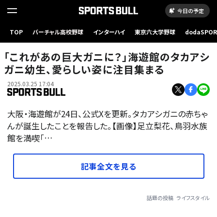
今日の予定
TOP
バーチャル高校野球
インターハイ
東京六大学野球
dodaSPO
（新しいタブ
「これがあの巨大ガニに？」海遊館のタカアシ
ガニ幼生、愛らしい姿に注目集まる
2025.03.25 17:04
大阪・海遊館が24日、公式Xを更新。タカアシガニの赤ちゃ
んが誕生したことを報告した。【画像】足立梨花、鳥羽水族
館を満喫「…
記事全文を見る
話題の投稿
ライフスタイル