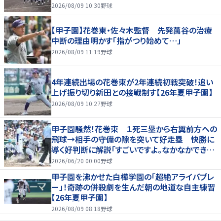
2026/08/09 10:30
野球
【甲子園】花巻東・佐々木監督 先発萬谷の治療
中断の理由明かす「指がつり始めて…」
2026/08/09 11:19
野球
4年連続出場の花巻東が2年連続初戦突破！追い
上げ振り切り新田との接戦制す【26年夏甲子園】
2026/08/09 10:27
野球
甲子園騒然！花巻東 １死三塁から右翼前方への
飛球→相手の守備の隙を突いて好走塁 快勝に
導く好判断に解説「すごいですよ。なかなかできな
いプレー」
2026/06/20 00:00
野球
甲子園を沸かせた白樺学園の「超絶アライバプレ
ー」！奇跡の併殺劇を生んだ朝の地道な自主練習
【26年夏甲子園】
2026/08/09 08:18
野球