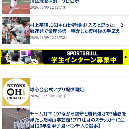
川岳飛を抹消／９日公示
2026/08/09 12:13
野球
村上宗隆、161キロ粉砕弾は「入ると思った」 2
戦連発で量産態勢…明かした復帰後の手応え
2026/08/09 12:13
野球
球心会公式アプリ提供開始！
2026/05/27 00:00
野球
チーム打率.197ながら堅守と勝負強さで3連覇を
果たした岡山学芸館！プロ注目のスラッガーに注
目【26年夏甲子園・ベンチ入り選手】