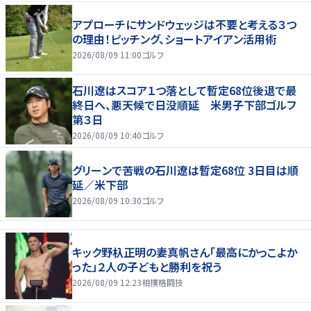
アプローチにサンドウェッジは不要と考える３つ
の理由！ピッチング、ショートアイアン活用術
2026/08/09 11:00
ゴルフ
石川遼はスコア１つ落として暫定68位後退で最
終日へ、悪天候で日没順延 米男子下部ゴルフ
第３日
2026/08/09 10:40
ゴルフ
グリーンで苦戦の石川遼は暫定68位 3日目は順
延／米下部
2026/08/09 10:30
ゴルフ
キック野杁正明の妻真帆さん「最高にかっこよか
った」２人の子どもと勝利を祝う
2026/08/09 12:23
相撲格闘技