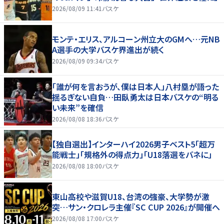
2026/08/09 11:41
バスケ
モンテ・エリス、アルコーン州立大のGMへ…元NB
A選手の大学バスケ界進出が続く
2026/08/09 09:34
バスケ
「誰が何を言おうが、僕は日本人」八村塁が語った
揺るぎない自負…田臥勇太は日本バスケの“明る
い未来”を確信
2026/08/08 18:36
バスケ
【独自選出】インターハイ2026男子ベスト5「超万
能戦士」「規格外の得点力」「U18落選をバネに」
2026/08/08 18:00
バスケ
東山高校や滋賀U18、台湾の強豪、大学勢が激
突…サン・クロレラ主催『SC CUP 2026』が開催へ
2026/08/08 17:00
バスケ