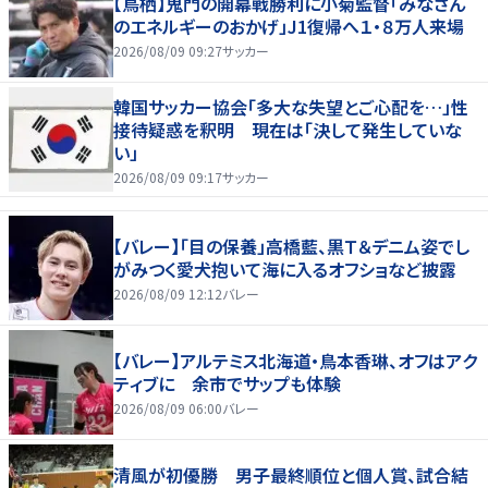
【鳥栖】鬼門の開幕戦勝利に小菊監督「みなさん
のエネルギーのおかげ」J1復帰へ１・８万人来場
2026/08/09 09:27
サッカー
韓国サッカー協会「多大な失望とご心配を…」性
接待疑惑を釈明 現在は「決して発生していな
い」
2026/08/09 09:17
サッカー
【バレー】「目の保養」高橋藍、黒Ｔ＆デニム姿でし
がみつく愛犬抱いて海に入るオフショなど披露
2026/08/09 12:12
バレー
【バレー】アルテミス北海道・鳥本香琳、オフはアク
ティブに 余市でサップも体験
2026/08/09 06:00
バレー
清風が初優勝 男子最終順位と個人賞、試合結