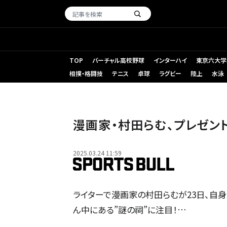
TOP
バーチャル高校野球
インターハイ
東京六大学
相撲・格闘技
テニス
卓球
ラグビー
陸上
水泳
漫画家・村田らむ、プレゼン
2025.03.24 11:59
ライターで漫画家の村田らむが23日、自身
ん中にある”謎の祠”に注目！…