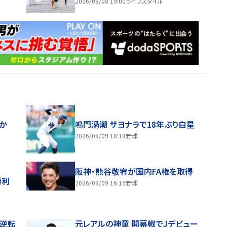
2026/08/08 19:00
ライフスタイル
ほか
鳴門渦潮 サヨナラで18年ぶり白星
2026/08/09 18:18
野球
阪神・熊谷敬宥が国内FA権を取得
勝利
2026/08/09 16:15
野球
逆転
元レアルの神童 開幕戦でJデビュー