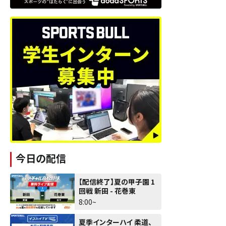
今日の配信
【配信終了】夏の甲子園 1
回戦 新田 - 花巻東
8:00~
夏季インターハイ 柔道、