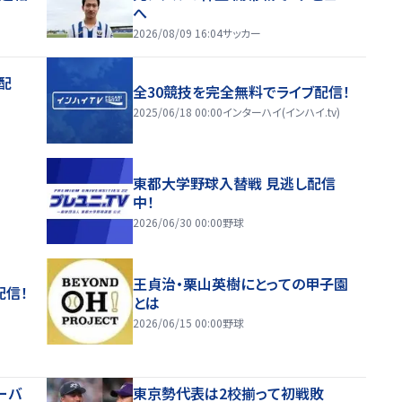
へ
2026/08/09 16:04
サッカー
配
全30競技を完全無料でライブ配信！
2025/06/18 00:00
インターハイ(インハイ.tv)
東都大学野球入替戦 見逃し配信
中！
2026/06/30 00:00
野球
王貞治・栗山英樹にとっての甲子園
配信！
とは
2026/06/15 00:00
野球
ーバ
東京勢代表は2校揃って初戦敗