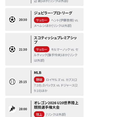
辺 剛)ほか(リンクは外部)
ジュピラー・プロ・リーグ
20:30
サッカー
ヘント(伊藤敦樹) vs.
メヘレンほか(リンクは外部)
スコティッシュプレミアシッ
プ
21:30
サッカー
キルマーノック vs. セ
ルティック(旗手怜央)ほか(リンク
は外部)
MLB
野球
ロイヤルズ vs. カブス(2
25:15
7:10)、Dバックス vs. ドジャース(2
9:10)ほか
オレゴン2026 U20世界陸上
競技選手権大会
28:00
陸上
(リンクは外部)