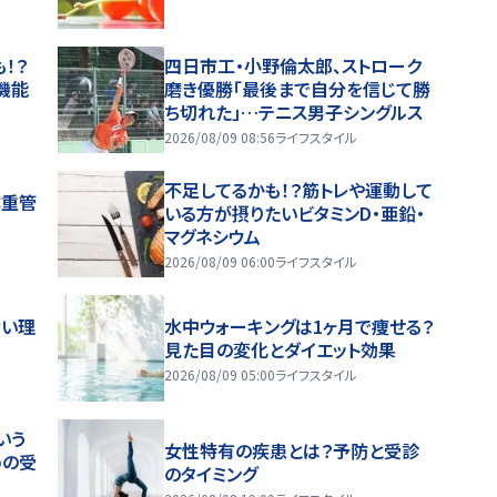
！？
四日市工・小野倫太郎、ストローク
機能
磨き優勝「最後まで自分を信じて勝
ち切れた」…テニス男子シングルス
2026/08/09 08:56
ライフスタイル
不足してるかも！？筋トレや運動して
体重管
いる方が摂りたいビタミンD・亜鉛・
マグネシウム
2026/08/09 06:00
ライフスタイル
ない理
水中ウォーキングは1ヶ月で痩せる？
見た目の変化とダイエット効果
2026/08/09 05:00
ライフスタイル
いう
女性特有の疾患とは？予防と受診
めの受
のタイミング