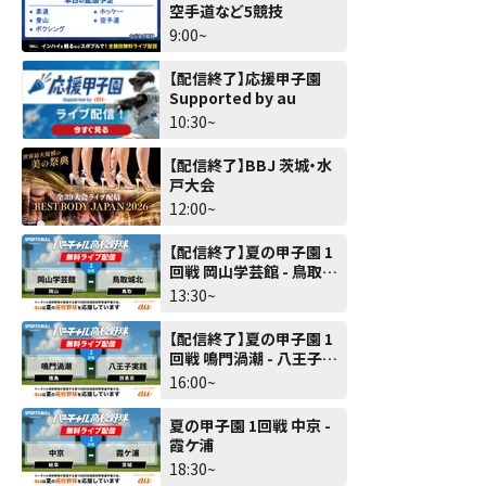
空手道など5競技
9:00~
【配信終了】応援甲子園
Supported by au
10:30~
【配信終了】BBJ 茨城・水
戸大会
12:00~
【配信終了】夏の甲子園 1
回戦 岡山学芸館 - 鳥取城
北
13:30~
【配信終了】夏の甲子園 1
回戦 鳴門渦潮 - 八王子実
践
16:00~
夏の甲子園 1回戦 中京 -
霞ケ浦
18:30~