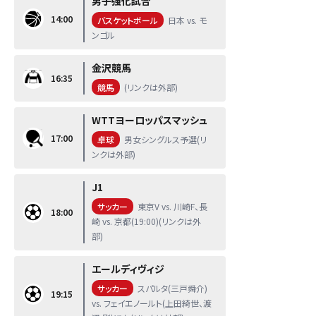
男子強化試合
14:00
バスケットボール
日本 vs. モ
ンゴル
金沢競馬
16:35
競馬
(リンクは外部)
WTTヨーロッパスマッシュ
17:00
卓球
男女シングルス予選(リ
ンクは外部)
J1
サッカー
東京V vs. 川崎F、長
18:00
崎 vs. 京都(19:00)(リンクは外
部)
エールディヴィジ
サッカー
スパルタ(三戸舜介)
19:15
vs. フェイエノールト(上田綺世、渡