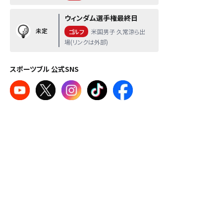
ウィンダム選手権最終日
未定
ゴルフ
米国男子 久常涼ら出
場(リンクは外部)
スポーツブル 公式SNS