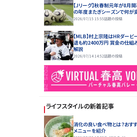
【Jリーグ】秋春制元年が8月開
の年度またぎシーズンで何が
2026/07/15 15:55
話題の投稿
【MLB】村上宗隆はHRダービ
退も約2400万円 賞金の仕組
解説
2026/07/14 14:52
話題の投稿
ライフスタイル
の新着記事
消化の良い食べ物とは？おす
メニューを紹介