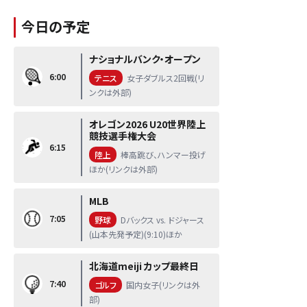
今日の予定
ナショナルバンク・オープン
6:00
テニス
女子ダブルス2回戦(リ
ンクは外部)
オレゴン2026 U20世界陸上
競技選手権大会
6:15
陸上
棒高跳び、ハンマー投げ
ほか(リンクは外部)
MLB
7:05
野球
Dバックス vs. ドジャース
(山本先発予定)(9:10)ほか
北海道meiji カップ最終日
7:40
ゴルフ
国内女子(リンクは外
部)