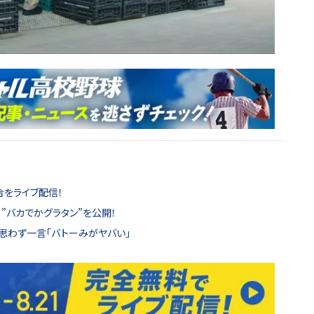
合をライブ配信！
”バカでかグラタン”を公開！
思わず一言「バトーみがヤバい」