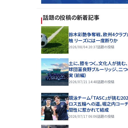
話題の投稿
の新着記事
鈴木彩艶争奪戦、欧州4クラブ
触 リーズには一度断りか
2026/08/04 20:37
話題の投稿
土に、膝をつく。文化人が挑む
球団――富良野ブルーリッジ、二
実（前編）
2026/07/21 14:48
話題の投稿
競泳チーム「TASC」が挑む20
ロス五輪への道。堀之内コー
間性に惹かれて結成
2026/07/17 06:06
話題の投稿