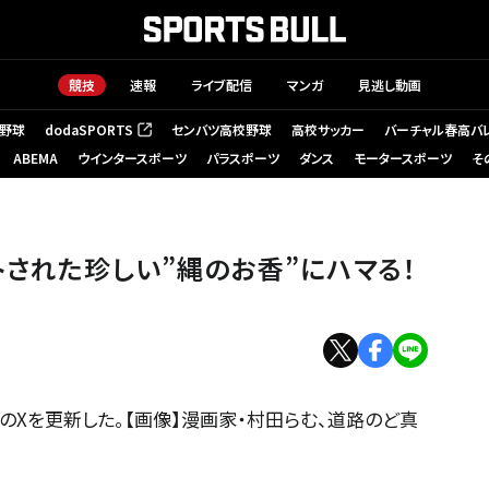
競技
速報
ライブ配信
マンガ
見逃し動画
野球
dodaSPORTS
センバツ高校野球
高校サッカー
バーチャル春高バ
（新しいタブで開く）
ABEMA
ウインタースポーツ
パラスポーツ
ダンス
モータースポーツ
そ
トされた珍しい”縄のお香”にハマる！
のXを更新した。【画像】漫画家・村田らむ、道路のど真