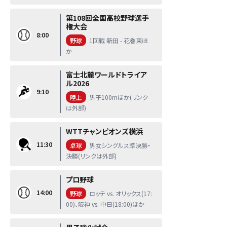
第108回全国高校野球選手
権大会
8:00
野球
1回戦 新田 - 花巻東ほ
か
富士北麓ワールドトライア
ル2026
9:10
陸上
男子100mほか(リンク
は外部)
WTTチャンピオンズ横浜
11:30
卓球
男女シングルス準決勝・
決勝(リンクは外部)
プロ野球
14:00
野球
ロッテ vs. オリックス(17:
00)、阪神 vs. 中日(18:00)ほか