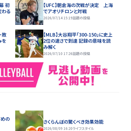
幕 初
【UFC】朝倉海の次戦が決定 上海
変わる
でアオリチロンと対戦
2026/07/14 15:19
話題の投稿
ー敗
【MLB】大谷翔平「300-150」に史上
みを
2位の速さで到達 記録の意味を読
み解く
2026/07/10 17:26
話題の投稿
すめの
さくらんぼの驚くべき効果効能
2026/08/09 16:20
ライフスタイル