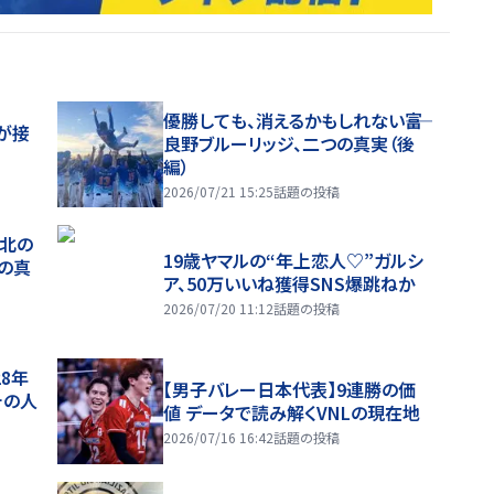
優勝しても、消えるかもしれない――富
が接
良野ブルーリッジ、二つの真実（後
編）
2026/07/21 15:25
話題の投稿
、北の
19歳ヤマルの“年上恋人♡”ガルシ
つの真
ア、50万いいね獲得SNS爆跳ねか
2026/07/20 11:12
話題の投稿
28年
【男子バレー日本代表】9連勝の価
チの人
値 データで読み解くVNLの現在地
2026/07/16 16:42
話題の投稿