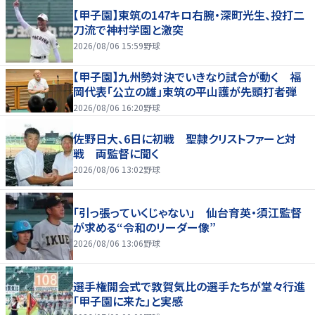
【甲子園】東筑の147キロ右腕・深町光生、投打二
刀流で神村学園と激突
2026/08/06 15:59
野球
【甲子園】九州勢対決でいきなり試合が動く 福
岡代表「公立の雄」東筑の平山護が先頭打者弾
2026/08/06 16:20
野球
佐野日大、6日に初戦 聖隷クリストファーと対
戦 両監督に聞く
2026/08/06 13:02
野球
「引っ張っていくじゃない」 仙台育英・須江監督
が求める“令和のリーダー像”
2026/08/06 13:06
野球
選手権開会式で敦賀気比の選手たちが堂々行進
「甲子園に来た」と実感