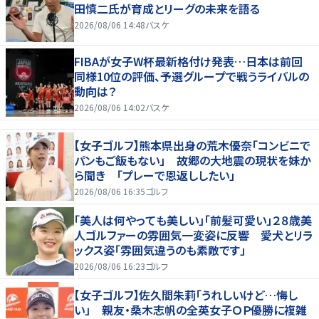
田慎二氏が育成とリーグの未来を語る
2026/08/06 14:48
バスケ
FIBAが女子W杯最新格付け発表…日本は前回
同様10位の評価、予選グループで戦うライバルの
動向は？
2026/08/06 14:02
バスケ
【女子ゴルフ】熊本県出身の荒木優奈「コンビニで
パンもご飯もない」 故郷の大地震の現状を妹か
ら聞き 「プレーで恩返ししたい」
2026/08/06 16:35
ゴルフ
「美人は何やっても美しい」「前髪可愛い」２８歳美
人ゴルファーの雰囲気一変姿に反響 愛犬とリラ
ックス姿「雰囲気違うのも素敵です」
2026/08/06 16:23
ゴルフ
【女子ゴルフ】佐久間朱莉「うれしいけど…悔し
い」 親友・桑木志帆の全英女子ＯＰ優勝に複雑