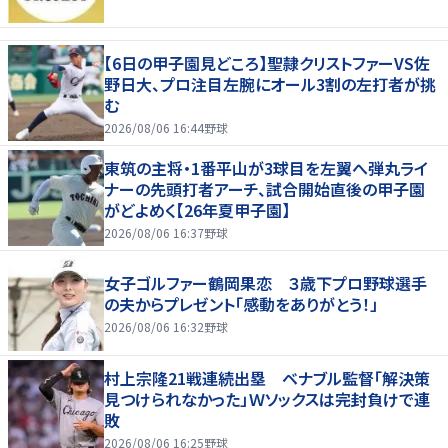
【6日の甲子園見どころ】聖隷クリストファーVS佐
野日大、プロ注目左腕にオール3割の左打者が挑
む
2026/08/06 16:44
野球
東筑の主将・1番平山が3球目を左翼へ弾丸ライ
ナーの先頭打者アーチ、試合開始直後の甲子園
がどよめく【26年夏甲子園】
2026/08/06 16:37
野球
女子ゴルファー鶴岡果恋 ３歳下プロ野球選手
の夫からプレゼント「感動をありがとう！」
2026/08/06 16:32
野球
村上宗隆21戦連続出塁 ベナブル監督「解決策
見つけられなかった」Ｗソックスは完封負けで連
敗
2026/08/06 16:25
野球