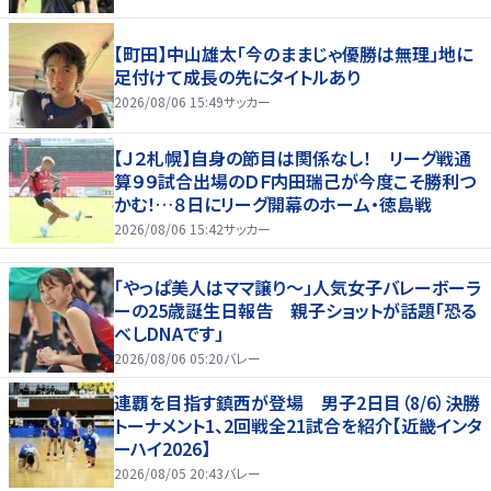
【町田】中山雄太「今のままじゃ優勝は無理」地に
足付けて成長の先にタイトルあり
2026/08/06 15:49
サッカー
【Ｊ２札幌】自身の節目は関係なし！ リーグ戦通
算９９試合出場のＤＦ内田瑞己が今度こそ勝利つ
かむ！…８日にリーグ開幕のホーム・徳島戦
2026/08/06 15:42
サッカー
「やっぱ美人はママ譲り～」人気女子バレーボーラ
ーの25歳誕生日報告 親子ショットが話題「恐る
べしDNAです」
2026/08/06 05:20
バレー
連覇を目指す鎮西が登場 男子2日目（8/6）決勝
トーナメント1、2回戦全21試合を紹介【近畿インタ
ーハイ2026】
2026/08/05 20:43
バレー