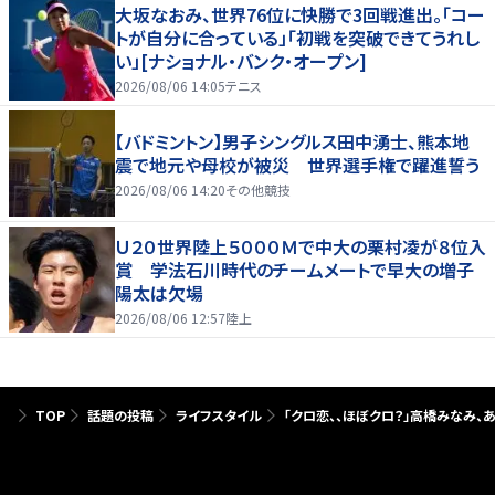
大坂なおみ、世界76位に快勝で3回戦進出。「コー
トが自分に合っている」「初戦を突破できてうれし
い」[ナショナル・バンク・オープン]
2026/08/06 14:05
テニス
【バドミントン】男子シングルス田中湧士、熊本地
震で地元や母校が被災 世界選手権で躍進誓う
2026/08/06 14:20
その他競技
Ｕ２０世界陸上５０００Ｍで中大の栗村凌が８位入
賞 学法石川時代のチームメートで早大の増子
陽太は欠場
2026/08/06 12:57
陸上
TOP
話題の投稿
ライフスタイル
「クロ恋、、ほぼクロ？」高橋みなみ