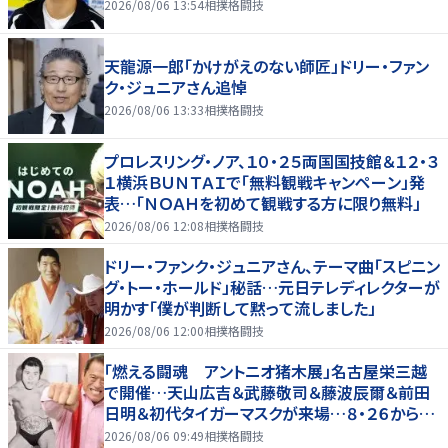
2026/08/06 13:54
相撲格闘技
天龍源一郎「かけがえのない師匠」ドリー・ファン
ク・ジュニアさん追悼
2026/08/06 13:33
相撲格闘技
プロレスリング・ノア、１０・２５両国国技館＆１２・３
１横浜ＢＵＮＴＡＩで「無料観戦キャンペーン」発
表…「ＮＯＡＨを初めて観戦する方に限り無料」
2026/08/06 12:08
相撲格闘技
ドリー・ファンク・ジュニアさん、テーマ曲「スピニン
グ・トー・ホールド」秘話…元日テレディレクターが
明かす「僕が判断して黙って流しました」
2026/08/06 12:00
相撲格闘技
「燃える闘魂 アントニオ猪木展」名古屋栄三越
で開催…天山広吉＆武藤敬司＆藤波辰爾＆前田
日明＆初代タイガーマスクが来場…８・２６から９・
７まで
2026/08/06 09:49
相撲格闘技