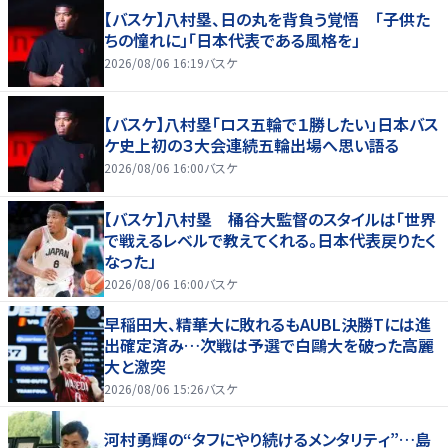
【バスケ】八村塁、日の丸を背負う覚悟 「子供た
ちの憧れに」「日本代表である風格を」
2026/08/06 16:19
バスケ
【バスケ】八村塁「ロス五輪で１勝したい」日本バス
ケ史上初の３大会連続五輪出場へ思い語る
2026/08/06 16:00
バスケ
【バスケ】八村塁 桶谷大監督のスタイルは「世界
で戦えるレベルで教えてくれる。日本代表戻りたく
なった」
2026/08/06 16:00
バスケ
早稲田大、精華大に敗れるもAUBL決勝Tには進
出確定済み…次戦は予選で白鷗大を破った高麗
大と激突
2026/08/06 15:26
バスケ
河村勇輝の“タフにやり続けるメンタリティ”…島