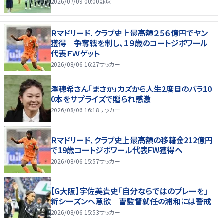
2026/07/09 00:00
野球
Ｒマドリード、クラブ史上最高額２５６億円でヤン
獲得 争奪戦を制し、１９歳のコートジボワール
代表ＦＷゲット
2026/08/06 16:27
サッカー
澤穂希さん「まさか」カズから人生2度目のバラ10
0本をサプライズで贈られ感激
2026/08/06 16:18
サッカー
Ｒマドリード、クラブ史上最高額の移籍金212億円
で19歳コートジボワール代表FW獲得へ
2026/08/06 15:57
サッカー
【G大阪】宇佐美貴史「自分ならではのプレーを」
新シーズンへ意欲 曺監督就任の浦和には警戒
2026/08/06 15:53
サッカー