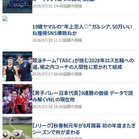
2026/07/21 14:48
話題の投稿
19歳ヤマルの“年上恋人♡”ガルシア、50万いい
ね獲得SNS爆跳ねか
2026/07/20 11:12
話題の投稿
競泳チーム「TASC」が挑む2028年ロス五輪への
道。堀之内コーチの人間性に惹かれて結成
2026/07/17 06:06
話題の投稿
【男子バレー日本代表】9連勝の価値 データで読
み解くVNLの現在地
2026/07/16 16:42
話題の投稿
【Jリーグ】秋春制元年が8月開幕 初の年度またぎ
シーズンで何が変わる
2026/07/15 15:55
話題の投稿