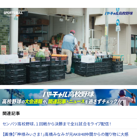
関連記事
センバツ高校野球、１回戦から決勝まで全31試合をライブ配信！
【画像】「神様みぃさま！」高橋みなみが元AKB48仲間からの贈り物に大感