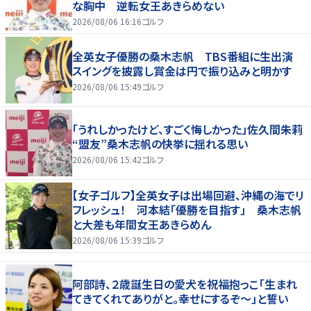
な胸中 逆転女王あきらめない
2026/08/06 16:16
ゴルフ
全英女子優勝の桑木志帆 TBS番組に生出演
スイングを披露し賞金は円で振り込みと明かす
2026/08/06 15:49
ゴルフ
「うれしかったけど、すごく悔しかった」佐久間朱莉
“盟友”桑木志帆の快挙に揺れる思い
2026/08/06 15:42
ゴルフ
【女子ゴルフ】全英女子は出場回避、沖縄の海でリ
フレッシュ！ 河本結「優勝を目指す」 桑木志帆
と大差も年間女王あきらめん
2026/08/06 15:39
ゴルフ
阿部詩、２歳誕生日の愛犬を祝福抱っこ「生まれ
てきてくれてありがと。幸せにするぞ～」と誓い