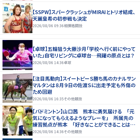
【SSPW】スパークラッシュがMIRAIとトリオ結成、
天麗皇希の初参戦も決定
2026/08/06 09:36
相撲格闘技
【卓球】五輪狙う大藤沙月「学校へ行く前にやって
いた」自宅リビングに卓球台…飛躍の原点とは？
2026/08/06 14:36
卓球
【注目馬動向】スイートピーＳ勝ち馬のカナルサン
マルタンは８月９日の佐渡Ｓに出走予定も外傷の
ため回避
2026/08/06 16:35
その他競技
【バドミントン】山口茜 熊本に勇気届ける 「元
気になってもらえるようなプレーを」 所属先の
練習拠点が熊本 「好きなことができることは当
たり前じゃない」
2026/08/06 14:36
その他競技