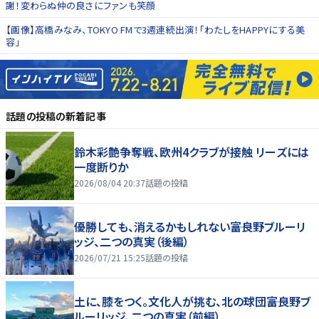
謝！変わらぬ仲の良さにファンも笑顔
【画像】高橋みなみ、TOKYO FMで3週連続出演！「わたしをHAPPYにする美
容」
話題の投稿
の新着記事
鈴木彩艶争奪戦、欧州4クラブが接触 リーズには
一度断りか
2026/08/04 20:37
話題の投稿
優勝しても、消えるかもしれない――富良野ブルーリ
ッジ、二つの真実（後編）
2026/07/21 15:25
話題の投稿
土に、膝をつく。文化人が挑む、北の球団――富良野ブ
ルーリッジ、二つの真実（前編）