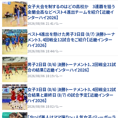
女子大会を制するのはどの高校か 3連覇を狙う
金蘭会高などベスト４進出チームを紹介【近畿イ
ンターハイ2026】
2026/08/06 21:41
バレー
ベスト4進出を懸けた男子3日目（8/7）決勝トーナ
メント3、4回戦全12試合をご紹介【近畿インター
ハイ2026】
2026/08/06 18:44
バレー
男子2日目（8/6）決勝トーナメント1、2回戦全21試
合の結果【近畿インターハイ2026】
2026/08/06 18:19
バレー
女子3日目（8/6）決勝トーナメント3、4回戦全12試
合結果と最終日（8/7）の試合予定【近畿インター
ハイ2026】
2026/08/06 18:02
バレー
「やっぱ美人はママ譲り～」人気女子バレーボーラ