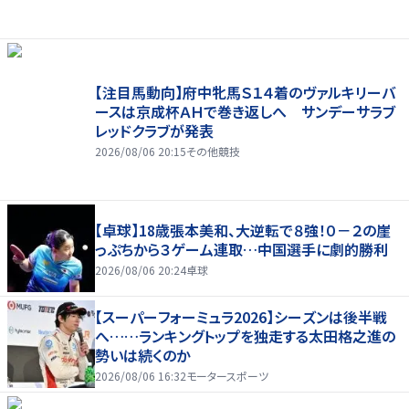
【注目馬動向】府中牝馬Ｓ１４着のヴァルキリーバ
ースは京成杯ＡＨで巻き返しへ サンデーサラブ
レッドクラブが発表
2026/08/06 20:15
その他競技
【卓球】18歳張本美和、大逆転で８強！０－２の崖
っぷちから３ゲーム連取…中国選手に劇的勝利
2026/08/06 20:24
卓球
【スーパーフォーミュラ2026】シーズンは後半戦
へ……ランキングトップを独走する太田格之進の
勢いは続くのか
2026/08/06 16:32
モータースポーツ