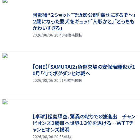
阿部詩“２ショット”で近影公開「幸せにするぞ〜」
２歳になった愛犬をギュッ！「人形かと」「どっちも
かわいすぎる」
2026/08/06 20:40
相撲格闘技
【ONE】「SAMURAI2」負傷欠場の安保瑠輝也が1
0月「4」でボグダンと対戦へ
2026/08/06 20:01
相撲格闘技
【卓球】松島輝空、驚異の粘りで８強進出 チャン
ピオンズ２勝目へ世界１３位を退ける…ＷＴＴチ
ャンピオンズ横浜
2026/08/06 20:35
卓球