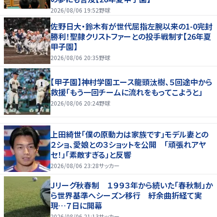
2026/08/06 19:52
野球
佐野日大・鈴木有が世代屈指左腕以来の1-0完封
勝利！聖隷クリストファーとの投手戦制す【26年夏
甲子園】
2026/08/06 20:35
野球
【甲子園】神村学園エース龍頭汰樹、５回途中から
救援「もう一回チームに流れをもってこようと」
2026/08/06 20:24
野球
上田綺世「僕の原動力は家族です」モデル妻との
２ショ、愛娘との３ショットを公開 「頑張れアヤ
セ！」「素敵すぎる」と反響
2026/08/06 23:28
サッカー
Ｊリーグ秋春制 １９９３年から続いた「春秋制」か
ら世界基準へシーズン移行 紆余曲折経て実
現…７日に開幕
2026/08/06 21:13
サッカー