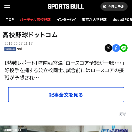
今日の予定
TOP
バーチャル高校野球
インターハイ
東京六大学野球
dodaSPO
（新しいタブ
高校野球ドットコム
2016.05.07 21:17
【熱戦レポート】塔南vs宮津「ロースコア予想が一転・・・」
好投手を擁する公立校同士、試合前にはロースコアの接
戦が予想され…
記事全文を見る
野球