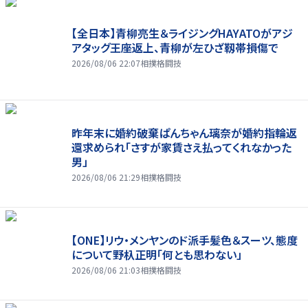
【全日本】青柳亮生＆ライジングHAYATOがアジ
アタッグ王座返上、青柳が左ひざ靱帯損傷で
2026/08/06 22:07
相撲格闘技
昨年末に婚約破棄ぱんちゃん璃奈が婚約指輪返
還求められ「さすが家賃さえ払ってくれなかった
男」
2026/08/06 21:29
相撲格闘技
【ONE】リウ・メンヤンのド派手髪色＆スーツ、態度
について野杁正明「何とも思わない」
2026/08/06 21:03
相撲格闘技