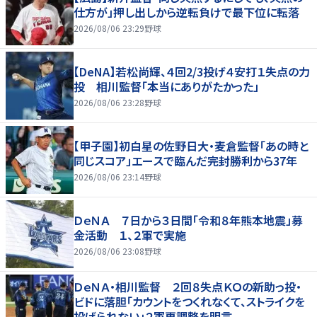
仕方が」押し出しから逆転負けで最下位に転落
2026/08/06 23:29
野球
【DeNA】若松尚輝、４回2/3投げ４安打１失点の力
投 相川監督「本当にありがたかった」
2026/08/06 23:28
野球
【甲子園】初白星の佐野日大・麦倉監督「あの時と
同じスコア」エースで臨んだ完封勝利から37年
2026/08/06 23:14
野球
ＤｅＮＡ ７日から３日間「令和８年熊本地震」募
金活動 １、２軍で実施
2026/08/06 23:08
野球
ＤｅＮＡ・相川監督 ２回８失点ＫＯの新助っ投・
ビドに落胆「カウントをつくれなくて、ストライクを
投げられない」２軍再調整を明言