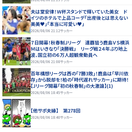
夫は堂安律！Ｗ杯スタンドで輝いていた美女 ド
イツのホテルで上品コーデ「出産後とは思えない
美美♥」「本当に可愛い♥」
2026/08/06 21:12
サッカー
７日開幕！秋春制Ｊリーグ 連覇狙う鹿島ＶＳ横浜
Ｍはいきなり「決勝戦」 リーグ戦２４年ぶり地上
波、国立初の６万人超観衆動員へ
2026/08/06 21:08
サッカー
百年構想リーグは西の｢7勝3敗｣！鹿島は｢早川依
存｣から脱却を！柏の｢時代遅れサッカー｣に期待！
【Jリーグ開幕｢初の秋春制｣の大激論】(1)
2026/08/06 18:45
サッカー
【他サポ夫婦】 第278回
2026/08/06 18:40
サッカー