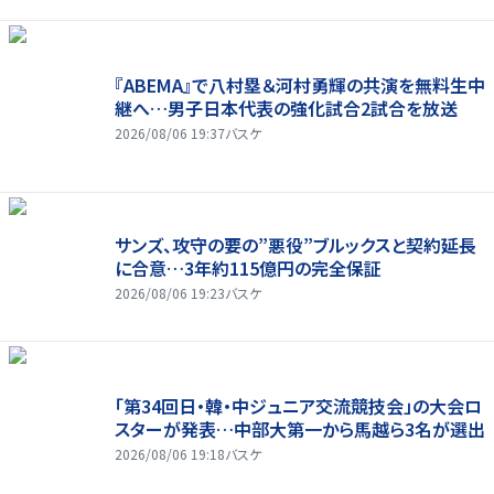
『ABEMA』で八村塁＆河村勇輝の共演を無料生中
継へ…男子日本代表の強化試合2試合を放送
2026/08/06 19:37
バスケ
サンズ、攻守の要の”悪役”ブルックスと契約延長
に合意…3年約115億円の完全保証
2026/08/06 19:23
バスケ
「第34回日・韓・中ジュニア交流競技会」の大会ロ
スターが発表…中部大第一から馬越ら3名が選出
2026/08/06 19:18
バスケ