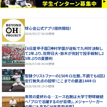
球心会公式アプリ提供開始！
2026/05/27 00:00
野球
【6日夏甲子園】神村学園が逆転で九州対決制し
て2年ぶり、佐野日大・鈴木が完封で投手戦制し2
5年ぶりの夏勝利
2026/07/06 00:00
野球
聖隷クリストファーの150キロ左腕、不調でも6回2
安打無失点の投球！ここまでの最速144キロ
2026/08/06 19:54
野球
東筑の夏終わる…エース右腕は大学で野球継続
へ「プロで活躍するのが目標」、メジャーリーガー
の夢にも言及【26年夏甲子園】