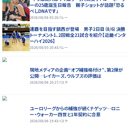
ーの25歳誕生日報告 親子ショットが話題「恐る
べしDNAです」
2026/08/06 05:20
バレー
連覇を目指す鎮西が登場 男子2日目（8/6）決勝
トーナメント1、2回戦全21試合を紹介【近畿インタ
ーハイ2026】
2026/08/05 20:43
バレー
現地メディアの企画“オフ補強格付け”、第2弾が
公開…レイカーズ、ウルブズの評価は
2026/08/06 20:27
バスケ
ユーロリーグからの補強が続くナゲッツ…ロニ
ー・ウォーカー四世と1年契約に合意
2026/08/06 19:43
バスケ