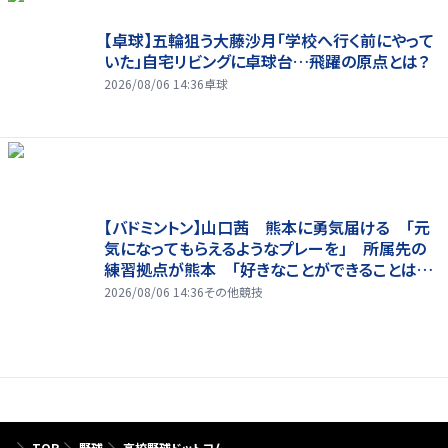
【卓球】五輪狙う大藤沙月「学校へ行く前にやって
いた」自宅リビングに卓球台…飛躍の原点とは？
2026/08/06 14:36
卓球
【バドミントン】山口茜 熊本に勇気届ける 「元
気になってもらえるようなプレーを」 所属先の
練習拠点が熊本 「好きなことができることは当
たり前じゃない」
2026/08/06 14:36
その他競技
TOP
野球
高校野球ドットコム