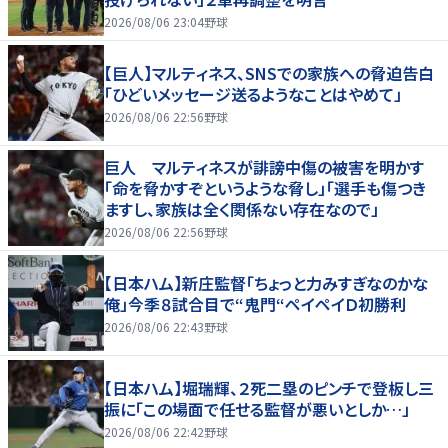
2026/08/06 23:04
野球
【巨人】マルティネス、SNSでの家族への脅迫告白
「ひどいメッセージ送るようなことはやめて」
2026/08/06 22:56
野球
巨人 マルティネスが誹謗中傷の被害を明かす
「命を脅かすぞというような脅し」「選手も傷つき
ますし、家族は全く関係ない存在なので」
2026/08/06 22:56
野球
【日本ハム】新庄監督「ちょっと力みすぎなのかな
俺」今季８試合目で“鬼門“ペイペイＤ初勝利
2026/08/06 22:43
野球
【日本ハム】堀瑞輝、２死二塁のピンチで登板し三
振に「この場面で任せる監督が悪いとしか…」
2026/08/06 22:42
野球