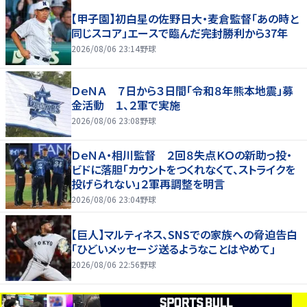
【甲子園】初白星の佐野日大・麦倉監督「あの時と
同じスコア」エースで臨んだ完封勝利から37年
2026/08/06 23:14
野球
ＤｅＮＡ ７日から３日間「令和８年熊本地震」募
金活動 １、２軍で実施
2026/08/06 23:08
野球
ＤｅＮＡ・相川監督 ２回８失点ＫＯの新助っ投・
ビドに落胆「カウントをつくれなくて、ストライクを
投げられない」２軍再調整を明言
2026/08/06 23:04
野球
【巨人】マルティネス、SNSでの家族への脅迫告白
「ひどいメッセージ送るようなことはやめて」
2026/08/06 22:56
野球