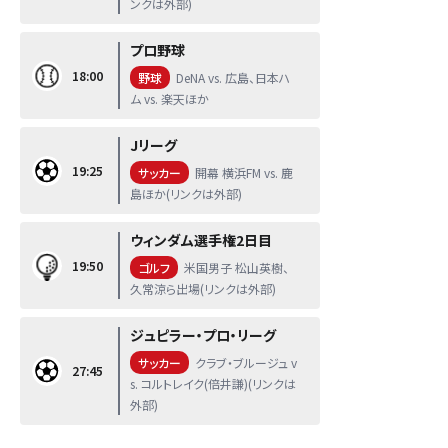
ンクは外部)
プロ野球
18:00
野球
DeNA vs. 広島、日本ハ
ム vs. 楽天ほか
Jリーグ
19:25
サッカー
開幕 横浜FM vs. 鹿
島ほか(リンクは外部)
ウィンダム選手権2日目
19:50
ゴルフ
米国男子 松山英樹、
久常涼ら出場(リンクは外部)
ジュピラー・プロ・リーグ
サッカー
クラブ・ブルージュ v
27:45
s. コルトレイク(倍井謙)(リンクは
外部)