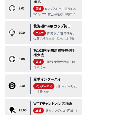
MLB
7:05
野球
Rソックス(吉田正尚) vs.
Wソックス(村上宗隆)(8:10)ほか
北海道meiji カップ初日
7:30
ゴルフ
国内女子 吉澤柚月、
佐藤心結ら出場(リンクは外部)
第108回全国高校野球選手
権大会
8:00
野球
1回戦 東海大甲府 - 鶴
岡東ほか
夏季インターハイ
9:30
インターハイ
バレーボール女
子決勝ほか
WTTチャンピオンズ横浜
11:00
卓球
男女シングルス2回戦(リ