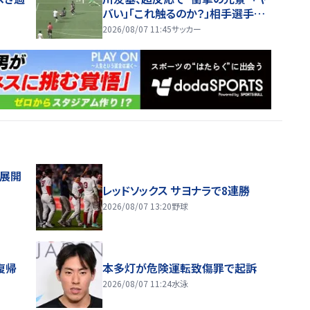
バい」「これ触るのか？」相手選手ド
ン引き→右手一本“スーパーセー
2026/08/07 11:45
サッカー
ブ”
舗展開
レッドソックス サヨナラで8連勝
2026/08/07 13:20
野球
復帰
本多灯が危険運転致傷罪で起訴
2026/08/07 11:24
水泳