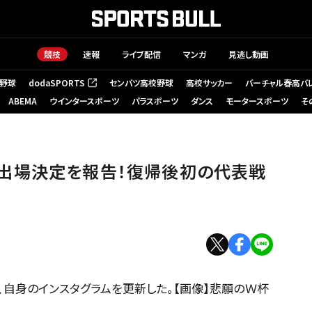
競技
速報
ライブ配信
マンガ
見逃し動画
野球
dodaSPORTS
センバツ高校野球
高校サッカー
バーチャル春高バ
（新しいタブで開く）
ABEMA
ウインタースポーツ
パラスポーツ
ダンス
モータースポーツ
そ
出場決定を報告！復帰後初の代表戦
、自身のインスタグラムを更新した。【画像】悲願のＷ杯