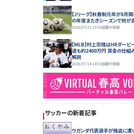
【Jリーグ】秋春制元年が8月開
の年度またぎシーズンで何が
2026/07/15 15:55
話題の投稿
【MLB】村上宗隆はHRダービ
退も約2400万円 賞金の仕組
解説
2026/07/14 14:52
話題の投稿
サッカー
の新着記事
ウガンダ代表選手が強盗に遭