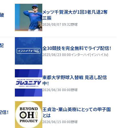
メッツ千賀滉大が1回3者凡退2奪
破
三振
2026/08/07 09:32
野球
配
全30競技を完全無料でライブ配信！
2025/06/23 00:00
インターハイ(インハイ.tv)
東都大学野球入替戦 見逃し配信
中！
2026/06/30 00:00
野球
王貞治・栗山英樹にとっての甲子園
配信！
とは
2026/06/15 00:00
野球