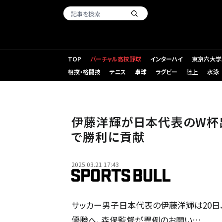
TOP
バーチャル高校野球
インターハイ
東京六大学
相撲・格闘技
テニス
卓球
ラグビー
陸上
水泳
伊藤洋輝が日本代表のW杯
で勝利に貢献
2025.03.21 17:43
サッカー男子日本代表の伊藤洋輝は20日
優勝へ、森保監督が異例のお願い…