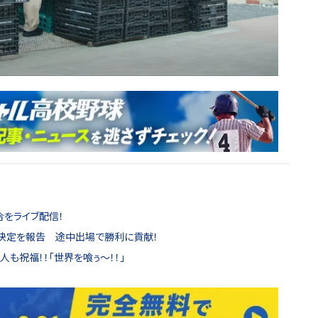
合をライブ配信！
場決定を報告 途中出場で勝利に貢献！
も祝福！！「世界を喰ぅ〜！！」