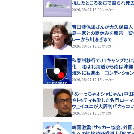
抗したところを石で殴られ死
2026/08/07 13:00
サッカー
吉田沙保里さんが大久保嘉人
島一家との夏休みを報告 聖
レーから川泳ぎまで
2026/08/07 12:25
サッカー
秋春制移行でＪ１キャンプ地に
化 北は北海道から南は沖縄
海外にも進出…コンディショ
今後の指針に Jリーグ７日開
2026/08/07 12:15
サッカー
｢めーっちゃオシャじゃん｣中
やトッティも愛した名門ローマ
ウェイユニが大評判！｢カッコい
｢好きなデザイン｣｢今年は2n
2026/08/07 12:00
サッカー
うかな｣
韓国激震！サッカー協会、外国
判への性接待疑惑浮上「恥ず