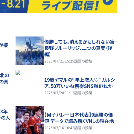
優勝しても、消えるかもしれない――富
が接
良野ブルーリッジ、二つの真実（後
編）
2026/07/21 15:25
話題の投稿
、北の
19歳ヤマルの“年上恋人♡”ガルシ
つの真
ア、50万いいね獲得SNS爆跳ねか
2026/07/20 11:12
話題の投稿
28年
【男子バレー日本代表】9連勝の価
チの人
値 データで読み解くVNLの現在地
2026/07/16 16:42
話題の投稿