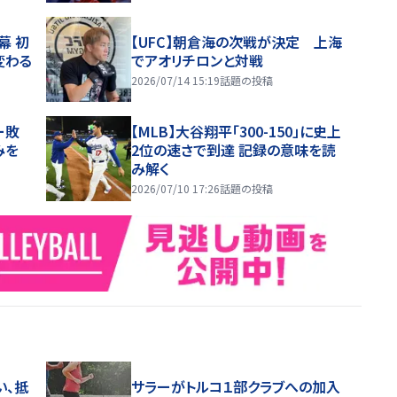
幕 初
【UFC】朝倉海の次戦が決定 上海
変わる
でアオリチロンと対戦
2026/07/14 15:19
話題の投稿
ー敗
【MLB】大谷翔平「300-150」に史上
みを
2位の速さで到達 記録の意味を読
み解く
2026/07/10 17:26
話題の投稿
い、抵
サラーがトルコ１部クラブへの加入