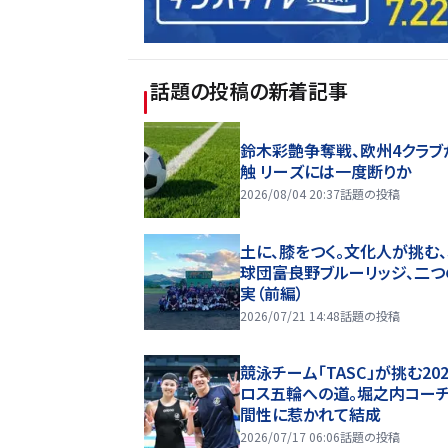
話題の投稿
の新着記事
鈴木彩艶争奪戦、欧州4クラブ
触 リーズには一度断りか
2026/08/04 20:37
話題の投稿
土に、膝をつく。文化人が挑む
球団――富良野ブルーリッジ、二
実（前編）
2026/07/21 14:48
話題の投稿
競泳チーム「TASC」が挑む20
ロス五輪への道。堀之内コー
間性に惹かれて結成
2026/07/17 06:06
話題の投稿