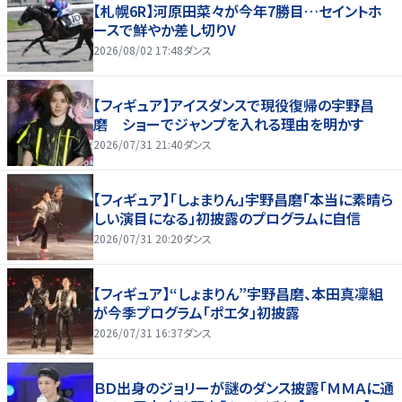
【札幌6R】河原田菜々が今年7勝目…セイントホ
ースで鮮やか差し切りV
2026/08/02 17:48
ダンス
【フィギュア】アイスダンスで現役復帰の宇野昌
磨 ショーでジャンプを入れる理由を明かす
2026/07/31 21:40
ダンス
【フィギュア】「しょまりん」宇野昌磨「本当に素晴ら
しい演目になる」初披露のプログラムに自信
2026/07/31 20:20
ダンス
【フィギュア】“しょまりん”宇野昌磨、本田真凜組
が今季プログラム「ポエタ」初披露
2026/07/31 16:37
ダンス
ＢＤ出身のジョリーが謎のダンス披露「ＭＭＡに通