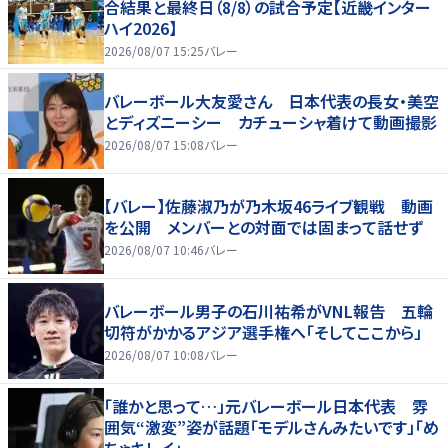
合結果と最終日（8/8）の試合予定【近畿インター
ハイ2026】
2026/08/07 15:25
バレー
バレーボール大友愛さん 日本代表の長女・美空
とディズニーシー カチューシャ着けて動画撮影
2026/08/07 15:08
バレー
【バレー】佐藤淑乃が乃木坂46ライブ観戦 動画
を公開 メンバーとの対面では固まって話せず
2026/08/07 10:46
バレー
バレーボール男子の石川祐希がVNL報告 五輪
切符がかかるアジア選手権へ「そしてここから」
2026/08/07 10:08
バレー
「誰かと思って…」元バレーボール日本代表 雰
囲気“激変”姿が話題「モデルさんみたいです」「め
ちゃキレイ」