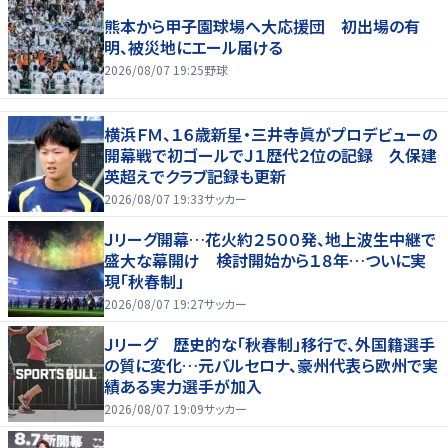
熊本から甲子園球場へ大応援団 初出場の有
明、被災地にエール届ける
2026/08/07 19:25
野球
横浜ＦＭ、１６歳新星・三井寺眞がプロデビューの
開幕戦で初ゴールでＪ１歴代２位の記録 久保建
英超えでクラブ記録も更新
2026/08/07 19:33
サッカー
Ｊリーグ開幕…花火約２５００発、地上波生中継で
盛大な幕開け 検討開始から１８年…ついに実
現「秋春制」
2026/08/07 19:27
サッカー
Ｊリーグ 歴史的な「秋春制」移行で、外国籍選手
の質に変化…元バルセロナ、豪州代表ら欧州で実
績ある実力選手が加入
2026/08/07 19:09
サッカー