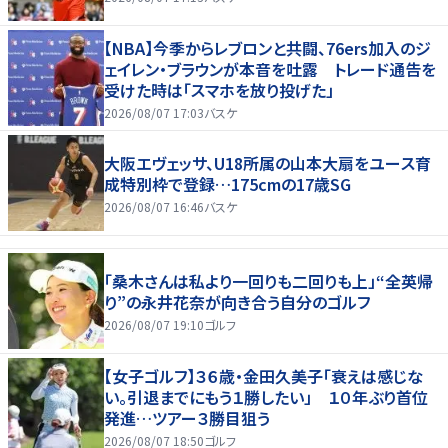
【NBA】今季からレブロンと共闘、76ers加入のジ
ェイレン・ブラウンが本音を吐露 トレード通告を
受けた時は「スマホを放り投げた」
2026/08/07 17:03
バスケ
大阪エヴェッサ、U18所属の山本大扇をユース育
成特別枠で登録…175cmの17歳SG
2026/08/07 16:46
バスケ
「桑木さんは私より一回りも二回りも上」“全英帰
り”の永井花奈が向き合う自分のゴルフ
2026/08/07 19:10
ゴルフ
【女子ゴルフ】３６歳・金田久美子「衰えは感じな
い。引退までにもう１勝したい」 １０年ぶり首位
発進…ツアー３勝目狙う
2026/08/07 18:50
ゴルフ