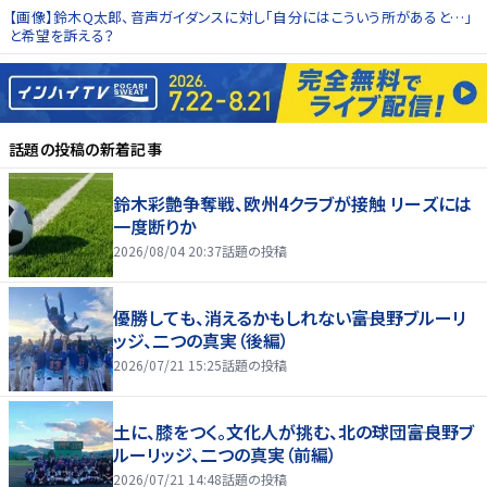
【画像】鈴木Q太郎、音声ガイダンスに対し「自分にはこういう所があると…」
と希望を訴える？
話題の投稿
の新着記事
鈴木彩艶争奪戦、欧州4クラブが接触 リーズには
一度断りか
2026/08/04 20:37
話題の投稿
優勝しても、消えるかもしれない――富良野ブルーリ
ッジ、二つの真実（後編）
2026/07/21 15:25
話題の投稿
土に、膝をつく。文化人が挑む、北の球団――富良野ブ
ルーリッジ、二つの真実（前編）
2026/07/21 14:48
話題の投稿