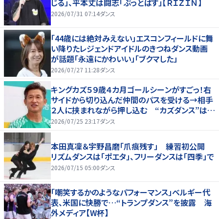
じる」、平本丈は闘志「ぶっとばす」【ＲＩＺＩＮ】
2026/07/31 07:14
ダンス
「44歳には絶対みえない」エスコンフィールドに舞
い降りたレジェンドアイドルのきつねダンス動画
が話題「永遠にかわいい」「ブクマした」
2026/07/27 11:28
ダンス
キングカズ５９歳４カ月ゴールシーンがすごっ！右
サイドから切り込んだ仲間のパスを受ける→相手
２人に挟まれながら押し込む “カズダンス”はせ
ず
2026/07/25 23:17
ダンス
本田真凜＆宇野昌磨「爪痕残す」 練習初公開
リズムダンスは「ポエタ」、フリーダンスは「四季」で
2026/07/15 05:00
ダンス
「嘲笑するかのようなパフォーマンス」ベルギー代
表、米国に快勝で…“トランプダンス”を披露 海
外メディア【W杯】