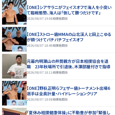
【ONE】シアサラニがフェイスオフで海人を小突い
て臨戦態勢、海人は「倒して勝つだけです」
2026/08/07 19:08
相撲格闘技
【ONE】ストロー級MMAの山北渓人と田上こゆる
が額つけてバチバチフェイスオフ
2026/08/07 18:49
相撲格闘技
元幕内明瀬山の井筒親方が日本相撲協会を退
職 23年秋場所で引退後、木瀬部屋付きで指導
2026/08/07 18:11
相撲格闘技
【ONE】野杁正明らフェザー級トーナメント出場６
選手は全員計量・ハイドレーションクリア
2026/08/07 18:08
相撲格闘技
「夏休み相撲健康体操」に不動豊が参加「緊張し