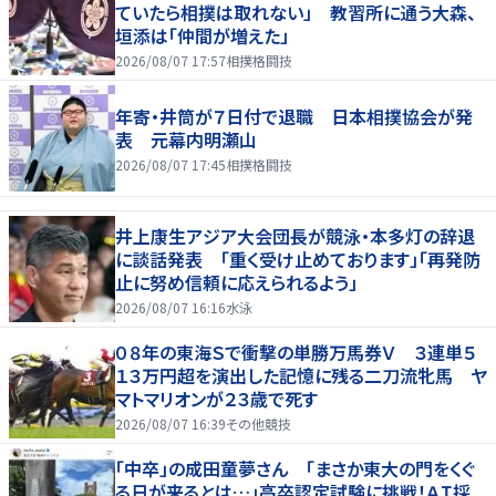
ていたら相撲は取れない」 教習所に通う大森、
垣添は「仲間が増えた」
2026/08/07 17:57
相撲格闘技
年寄・井筒が７日付で退職 日本相撲協会が発
表 元幕内明瀬山
2026/08/07 17:45
相撲格闘技
井上康生アジア大会団長が競泳・本多灯の辞退
に談話発表 「重く受け止めております」「再発防
止に努め信頼に応えられるよう」
2026/08/07 16:16
水泳
０８年の東海Ｓで衝撃の単勝万馬券Ｖ ３連単５
１３万円超を演出した記憶に残る二刀流牝馬 ヤ
マトマリオンが２３歳で死す
2026/08/07 16:39
その他競技
「中卒」の成田童夢さん 「まさか東大の門をくぐ
る日が来るとは…」高卒認定試験に挑戦！ＡＩ採