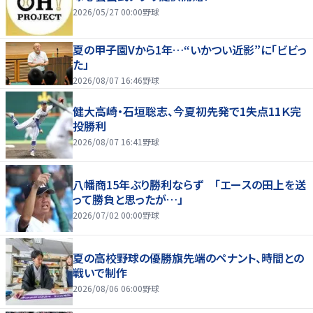
2026/05/27 00:00
野球
夏の甲子園Vから1年…“いかつい近影”に「ビビっ
た」
2026/08/07 16:46
野球
健大高崎・石垣聡志、今夏初先発で1失点11Ｋ完
投勝利
2026/08/07 16:41
野球
八幡商15年ぶり勝利ならず 「エースの田上を送
って勝負と思ったが…」
2026/07/02 00:00
野球
夏の高校野球の優勝旗先端のペナント、時間との
戦いで制作
2026/08/06 06:00
野球