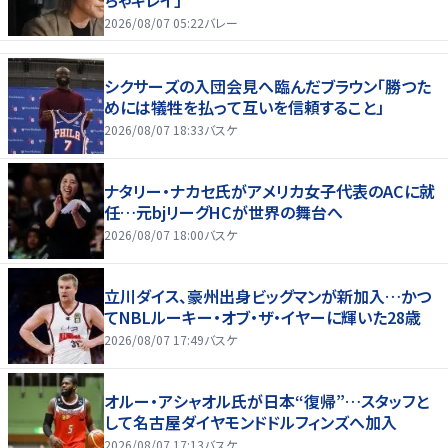
2026/08/07 05:22
バレー
シクサーズの入団会見へ臨んだブラウン「勝つた
めには犠牲を払って互いを信頼すること」
2026/08/07 18:33
バスケ
ナタリー・ナカセ氏がアメリカ女子代表のACに就
任…元bjリーグHCが世界の舞台へ
2026/08/07 18:00
バスケ
立川ダイス、豪州出身ビッグマンが新加入…かつ
てNBLルーキー・オブ・ザ・イヤーに輝いた28歳
2026/08/07 17:49
バスケ
オルー・アシャオル氏が日本“復帰”…スタッフと
して名古屋ダイヤモンドドルフィンズへ加入
2026/08/07 17:13
バスケ