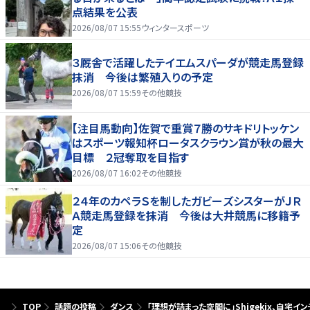
点結果を公表
2026/08/07 15:55
ウィンタースポーツ
３厩舎で活躍したテイエムスパーダが競走馬登録
抹消 今後は繁殖入りの予定
2026/08/07 15:59
その他競技
【注目馬動向】佐賀で重賞７勝のサキドリトッケン
はスポーツ報知杯ロータスクラウン賞が秋の最大
目標 ２冠奪取を目指す
2026/08/07 16:02
その他競技
２４年のカペラＳを制したガビーズシスターがＪＲ
Ａ競走馬登録を抹消 今後は大井競馬に移籍予
定
2026/08/07 15:06
その他競技
TOP
話題の投稿
ダンス
「理想が詰まった空間に」Shigekix、自宅