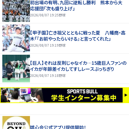
初出場の有明、九回に逆転し勝利 熊本から大
応援団「次も盛り上げ」
2026/08/07 19:25
野球
【甲子園】亡き祖父とともに戦った夏 八幡商・高
木「『お前やったらいける』と言ってくれた」
2026/08/07 19:19
野球
【巨人】それは反則じゃなイカ…15歳巨人ファンの
イカが年齢差イカしてすしレースぶっちぎり
2026/08/07 19:18
野球
球心会公式アプリ提供開始！