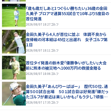
「歳も歳だしあと1つぐらい勝ちたい」36歳の金田
久美子 プロアマ通算553試合で10年ぶり5度目の
首位発進
2026/08/07 18:27
ゴルフ
金田久美子ら４人が首位に並ぶ 体調不良から
復帰戦の河本結は45位と出遅れ 女子ゴルフ第
１日
2026/08/07 18:11
ゴルフ
首位タイ発進の鈴木愛「優勝争いがしたい」大会
前に熊本の被災地へ1000万円の救援金贈る
2026/08/07 18:06
ゴルフ
金田久美子「あんびりーばぼー」 歴代５０位、通
算５００試合出場 ５０１試合目は好発進「嫌だっ
たゴルフが最近は楽しいかも」「もう少し？頑張り
たいな」
2026/08/07 17:35
ゴルフ