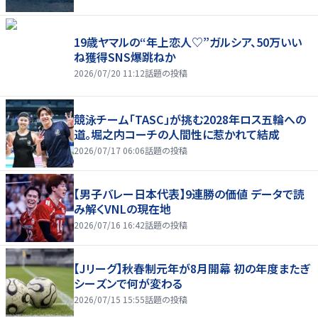
19歳ヤマルの“年上恋人♡”ガルシア、50万いい
ね獲得SNS爆跳ねか
2026/07/20 11:12
話題の投稿
競泳チーム「TASC」が挑む2028年ロス五輪への
道。堀之内コーチの人間性に惹かれて結成
2026/07/17 06:06
話題の投稿
【男子バレー日本代表】9連勝の価値 データで読
み解くVNLの現在地
2026/07/16 16:42
話題の投稿
【Jリーグ】秋春制元年が8月開幕 初の年度またぎ
シーズンで何が変わる
2026/07/15 15:55
話題の投稿