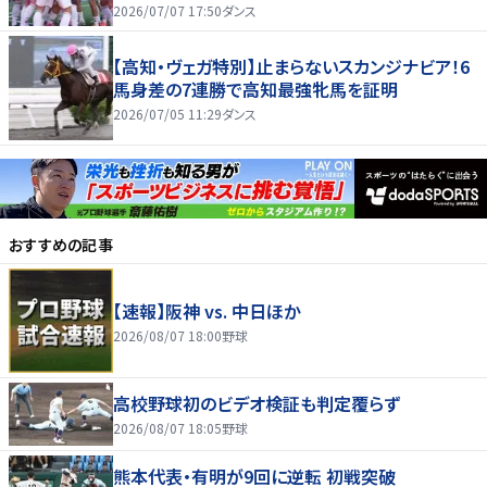
2026/07/07 17:50
ダンス
【高知・ヴェガ特別】止まらないスカンジナビア！6
馬身差の7連勝で高知最強牝馬を証明
2026/07/05 11:29
ダンス
おすすめの記事
【速報】阪神 vs. 中日ほか
2026/08/07 18:00
野球
高校野球初のビデオ検証も判定覆らず
2026/08/07 18:05
野球
熊本代表・有明が9回に逆転 初戦突破