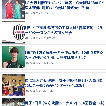
【Ｇ大阪】浦和戦メンバー発表 Ｇ大阪は18歳GK
荒木琉偉、浦和は19歳MF笹修大が先発
2026/08/07 18:14
サッカー
【神戸】下部組織育ちの中京大MF岩本悠庵 29
－30シーズンからの加入発表
2026/08/07 18:04
サッカー
【東京V】強心臓ルーキー仲山獅恩「10得点５アシ
スト」W杯から刺激、目指すはモドリッチ
2026/08/07 18:01
サッカー
横浜隼人が初優勝 女子最終順位と個人賞、試
合結果一覧【近畿インターハイ2026】
2026/08/07 17:23
バレー
男子3日目（8/7）決勝トーナメント3、4回戦全12試