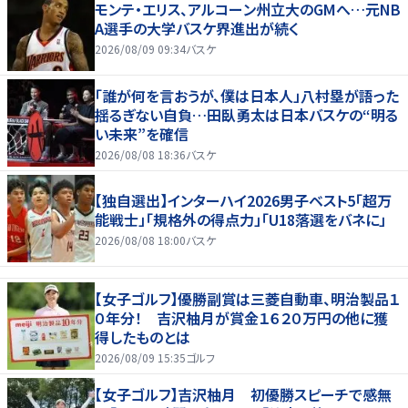
モンテ・エリス、アルコーン州立大のGMへ…元NB
A選手の大学バスケ界進出が続く
2026/08/09 09:34
バスケ
「誰が何を言おうが、僕は日本人」八村塁が語った
揺るぎない自負…田臥勇太は日本バスケの“明る
い未来”を確信
2026/08/08 18:36
バスケ
【独自選出】インターハイ2026男子ベスト5「超万
能戦士」「規格外の得点力」「U18落選をバネに」
2026/08/08 18:00
バスケ
【女子ゴルフ】優勝副賞は三菱自動車、明治製品１
０年分！ 吉沢柚月が賞金１６２０万円の他に獲
得したものとは
2026/08/09 15:35
ゴルフ
【女子ゴルフ】吉沢柚月 初優勝スピーチで感無