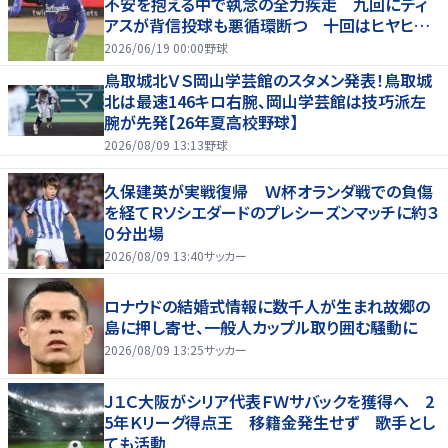
不安を抱える中で執念の全力疾走 九回にディ
アスが背信投球も悪循環断つ 十回はヒヤヒヤ
もリード守る
2026/06/19 00:00
野球
鳥取城北ＶＳ岡山学芸館のスタメン発表！鳥取城
北は最速146キロ右腕、岡山学芸館は技巧派左
腕が先発【26年夏高校野球】
2026/08/09 13:13
野球
久保建英が実戦復帰 Ｗ杯オランダ戦での負傷
を経てＲソシエダードのプレシーズンマッチに約３
０分出場
2026/08/09 13:40
サッカー
ロナウドの結婚式情報に数千人が生まれ故郷の
島に押し寄せ、一般人カップル取り囲む騒動に
2026/08/09 13:25
サッカー
Ｊ１Ｃ大阪がシリア代表ＦＷサバックを獲得へ 2
5年Ｋリーグ得点王 移籍金発生せず 歌手とし
ても活動