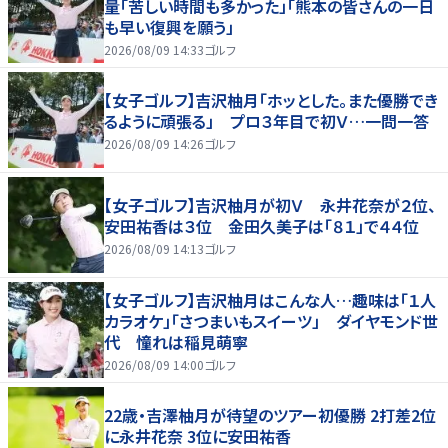
量「苦しい時間も多かった」「熊本の皆さんの一日
も早い復興を願う」
2026/08/09 14:33
ゴルフ
【女子ゴルフ】吉沢柚月「ホッとした。また優勝でき
るように頑張る」 プロ３年目で初Ｖ…一問一答
2026/08/09 14:26
ゴルフ
【女子ゴルフ】吉沢柚月が初Ｖ 永井花奈が２位、
安田祐香は３位 金田久美子は「８１」で４４位
2026/08/09 14:13
ゴルフ
【女子ゴルフ】吉沢柚月はこんな人…趣味は「１人
カラオケ」「さつまいもスイーツ」 ダイヤモンド世
代 憧れは稲見萌寧
2026/08/09 14:00
ゴルフ
22歳・吉澤柚月が待望のツアー初優勝 2打差2位
に永井花奈 3位に安田祐香