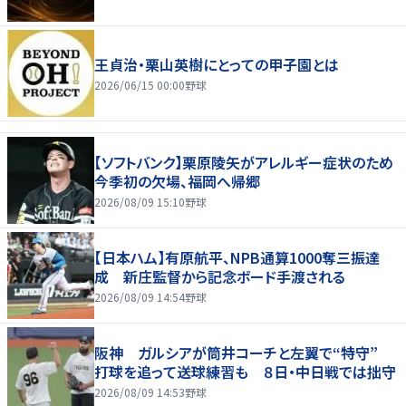
王貞治・栗山英樹にとっての甲子園とは
2026/06/15 00:00
野球
【ソフトバンク】栗原陵矢がアレルギー症状のため
今季初の欠場、福岡へ帰郷
2026/08/09 15:10
野球
【日本ハム】有原航平、NPB通算1000奪三振達
成 新庄監督から記念ボード手渡される
2026/08/09 14:54
野球
阪神 ガルシアが筒井コーチと左翼で“特守”
打球を追って送球練習も ８日・中日戦では拙守
2026/08/09 14:53
野球