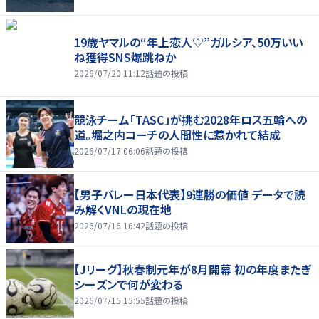
19歳ヤマルの“年上恋人♡”ガルシア、50万いい
ね獲得SNS爆跳ねか
2026/07/20 11:12
話題の投稿
競泳チーム「TASC」が挑む2028年ロス五輪への
道。堀之内コーチの人間性に惹かれて結成
2026/07/17 06:06
話題の投稿
【男子バレー日本代表】9連勝の価値 データで読
み解くVNLの現在地
2026/07/16 16:42
話題の投稿
【Jリーグ】秋春制元年が8月開幕 初の年度またぎ
シーズンで何が変わる
2026/07/15 15:55
話題の投稿