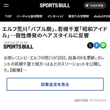
今日の予定
TOP
バーチャル高校野球
インターハイ
東京六大学野球
dodaSPO
（新しいタブ
エルフ荒川「バブル期」、若槻千夏「昭和アイド
ル」…個性爆発のヘアスタイルに反響
2025.03.20 15:04
お笑いコンビ・エルフの荒川が20日、自身のXを更新。タレ
ントの若槻千夏と相方・はるとのスリーショットを公開し
た。【画像】…
記事全文を見る
話題の投稿
ライフスタイル