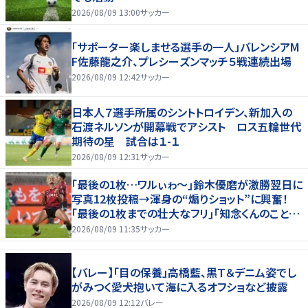
2026/08/09 13:00
サッカー
「サポーター楽しませる選手の一人」バレンシアM
F佐藤龍之介、プレシーズンマッチ５戦連続出場
2026/08/09 12:42
サッカー
日本人７選手所属のシントトロイデン、新加入の
石渡ネルソンが開幕戦でアシスト ロス五輪世代
期待の星 試合は１-１
2026/08/09 12:31
サッカー
｢最後の1枚…ワルぃゎ〜｣鈴木優磨が激勝翌日に
写真12枚投稿→渾身の“煽りショット”に興奮！
｢最後の1枚までの壮大なフリ｣｢知念くんのことど
んだけ好きなんよｗ｣
2026/08/09 11:35
サッカー
【バレー】「目の保養」高橋藍、黒Ｔ＆デニム姿でし
がみつく愛犬抱いて海に入るオフショなど披露
2026/08/09 12:12
バレー