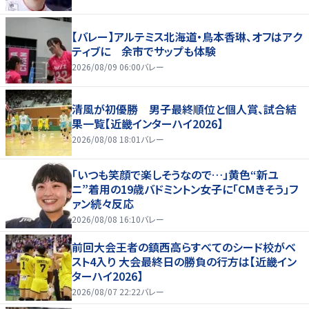
【バレー】アルテミス北海道・鳥本香琳、オフはアク
ティブに 余市でサップも体験
2026/08/09 06:00
バレー
清風が初優勝 男子最終順位と個人賞、試合結
果一覧【近畿インターハイ2026】
2026/08/08 18:01
バレー
「いつも笑顔で楽しそうなので…」黄色“新ユ
ニ”着用の19歳バドミントン女子に「CMきそう」フ
ァン続々反応
2026/08/08 16:10
バレー
前回大会王者の鎮西高らすべてのシード校がベ
スト4入り 大会最終日の勝負の行方は【近畿イン
ターハイ2026】
2026/08/07 22:22
バレー