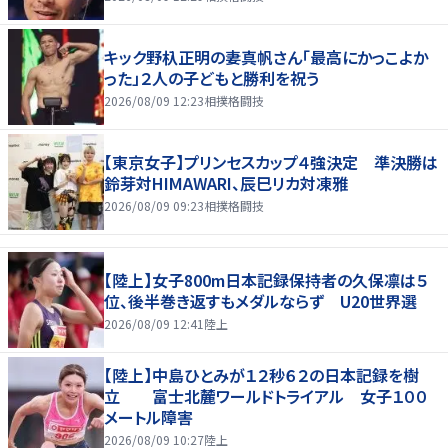
キック野杁正明の妻真帆さん「最高にかっこよか
った」２人の子どもと勝利を祝う
2026/08/09 12:23
相撲格闘技
【東京女子】プリンセスカップ４強決定 準決勝は
鈴芽対HIMAWARI、辰巳リカ対凍雅
2026/08/09 09:23
相撲格闘技
【陸上】女子800m日本記録保持者の久保凛は５
位、後半巻き返すもメダルならず U20世界選
2026/08/09 12:41
陸上
【陸上】中島ひとみが１２秒６２の日本記録を樹
立 富士北麓ワールドトライアル 女子１００
メートル障害
2026/08/09 10:27
陸上