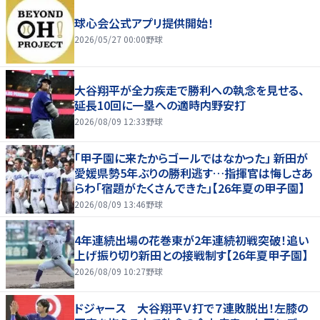
球心会公式アプリ提供開始！
2026/05/27 00:00
野球
大谷翔平が全力疾走で勝利への執念を見せる、
延長10回に一塁への適時内野安打
2026/08/09 12:33
野球
「甲子園に来たからゴールではなかった」 新田が
愛媛県勢5年ぶりの勝利逃す…指揮官は悔しさあ
らわ「宿題がたくさんできた」【26年夏の甲子園】
2026/08/09 13:46
野球
4年連続出場の花巻東が2年連続初戦突破！追い
上げ振り切り新田との接戦制す【26年夏甲子園】
2026/08/09 10:27
野球
ドジャース 大谷翔平Ｖ打で７連敗脱出！左膝の