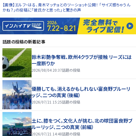
【画像】エルフ・はる、青木マッチョとのツーショット公開！ 「サイズ感ちゃうん
かね？」の投稿に「彼氏かと思った」と驚きの声
話題の投稿
の新着記事
鈴木彩艶争奪戦、欧州4クラブが接触 リーズには
一度断りか
2026/08/04 20:37
話題の投稿
優勝しても、消えるかもしれない――富良野ブルーリ
ッジ、二つの真実（後編）
2026/07/21 15:25
話題の投稿
土に、膝をつく。文化人が挑む、北の球団――富良野ブ
ルーリッジ、二つの真実（前編）
2026/07/21 14:48
話題の投稿