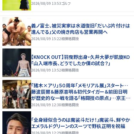
2026/08/09 13:53
ゴルフ
義ノ富士、被災実家は水道復旧「だいぶ片付けは
進んでる」父の焼き肉店も営業再開へ
2026/08/09 15:22
相撲格闘技
【KNOCK OUT】羽曳野出身・久井大夢が凱旋KO
「山入端市長、どうでしたか僕の試合？」
2026/08/09 13:52
相撲格闘技
「猪木×アリ」５０周年「メモリアル展」スタート…
藤波辰爾＆藤原喜明＆初代タイガー＆前田日明
が歴史的な一戦を語る「格闘技の原点」…京王プ
ラザホテルで３１日まで
2026/08/09 12:38
相撲格闘技
「全身緑似合うのは魔裟斗だけ！」魔裟斗、鮮やか
エメラルドグリーンのスーツで野杁正明を祝福
2026/08/09 12:29
相撲格闘技