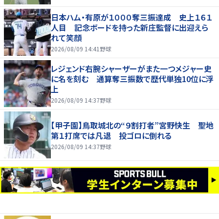
日本ハム・有原が１０００奪三振達成 史上１６１
人目 記念ボードを持った新庄監督に出迎えら
れて笑顔
2026/08/09 14:41
野球
レジェンド右腕シャーザーがまた一つメジャー史
に名を刻む 通算奪三振数で歴代単独10位に浮
上
2026/08/09 14:37
野球
【甲子園】鳥取城北の“９割打者”宮野快生 聖地
第１打席では凡退 投ゴロに倒れる
2026/08/09 14:37
野球