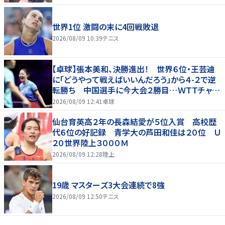
世界1位 激闘の末に4回戦敗退
2026/08/09 10:39
テニス
【卓球】張本美和、決勝進出！ 世界６位・王芸迪
に「どうやって戦えばいいんだろう」から４-２で逆
転勝ち 中国選手に今大会２勝目…ＷＴＴチャン
ピオンズ横浜
2026/08/09 12:41
卓球
仙台育英高２年の長森結愛が５位入賞 高校歴
代６位の好記録 青学大の芦田和佳は２０位 Ｕ
２０世界陸上３０００Ｍ
2026/08/09 12:28
陸上
19歳 マスターズ3大会連続で8強
2026/08/09 12:50
テニス