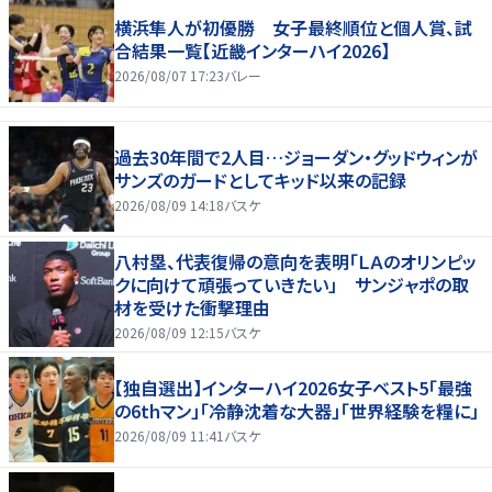
横浜隼人が初優勝 女子最終順位と個人賞、試
合結果一覧【近畿インターハイ2026】
2026/08/07 17:23
バレー
過去30年間で2人目…ジョーダン・グッドウィンが
サンズのガードとしてキッド以来の記録
2026/08/09 14:18
バスケ
八村塁、代表復帰の意向を表明「ＬＡのオリンピッ
クに向けて頑張っていきたい」 サンジャポの取
材を受けた衝撃理由
2026/08/09 12:15
バスケ
【独自選出】インターハイ2026女子ベスト5「最強
の6thマン」「冷静沈着な大器」「世界経験を糧に」
2026/08/09 11:41
バスケ