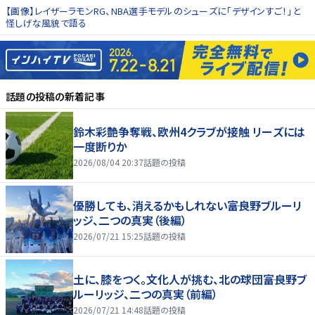
【画像】レイザーラモンRG、NBA選手モデルのシューズに「デザインすご！」と
怪しげな風貌で語る
話題の投稿
の新着記事
鈴木彩艶争奪戦、欧州4クラブが接触 リーズには
一度断りか
2026/08/04 20:37
話題の投稿
優勝しても、消えるかもしれない――富良野ブルーリ
ッジ、二つの真実（後編）
2026/07/21 15:25
話題の投稿
土に、膝をつく。文化人が挑む、北の球団――富良野ブ
ルーリッジ、二つの真実（前編）
2026/07/21 14:48
話題の投稿