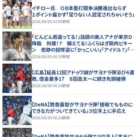
イチロー氏 ＯＢ本塁打競争決勝進出ならず
１ポイント届かず「足りない人認定されちゃいそう」
2026/08/09 02:00
野球
「どんどん若返ってる！」話題の美人アナが東京Ｄ
降臨 何歳！？ 鍛えてる！ふくらはぎ筋肉ピキー
ン 奇跡の投球姿に「かっこいい」「アイドル？」「女
神」
2026/08/09 00:29
野球
【広島】延長12回アドゥワ誠がサヨナラ弾浴び４連
敗、借金最多17 ８回高太一に続き先頭被弾
2026/08/09 00:24
野球
【DeNA】筒香嘉智がサヨナラ弾「接戦でもものに
できる力がついてきている」３位浮上に手応え
2026/08/09 00:24
野球
【DeNA】筒香嘉智サヨナラ弾で３位浮上「本当に