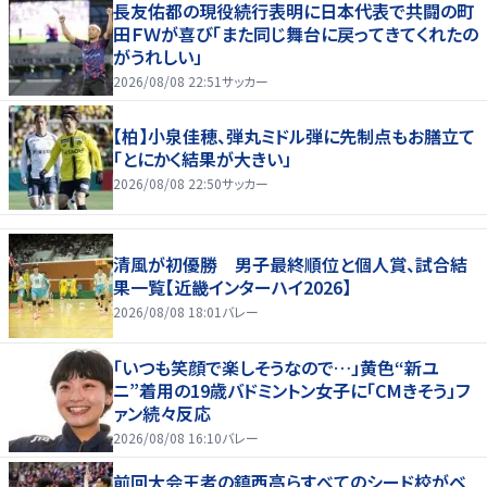
長友佑都の現役続行表明に日本代表で共闘の町
田ＦＷが喜び「また同じ舞台に戻ってきてくれたの
がうれしい」
2026/08/08 22:51
サッカー
【柏】小泉佳穂、弾丸ミドル弾に先制点もお膳立て
「とにかく結果が大きい」
2026/08/08 22:50
サッカー
清風が初優勝 男子最終順位と個人賞、試合結
果一覧【近畿インターハイ2026】
2026/08/08 18:01
バレー
「いつも笑顔で楽しそうなので…」黄色“新ユ
ニ”着用の19歳バドミントン女子に「CMきそう」フ
ァン続々反応
2026/08/08 16:10
バレー
前回大会王者の鎮西高らすべてのシード校がベ