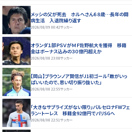
メッシの父が死去 ホルヘさん６８歳…長年の闘
病生活 入退院繰り返す
2026/08/09 00:42
サッカー
オランダ１部ＰＳＶがＭＦ佐野航大を獲得 移籍
金はボーナス込みの３０億円超えか
2026/08/08 23:08
サッカー
【岡山】ブラウンノア賢信がJ1初ゴール「敵がいっ
ぱいいたので、思い切り振り抜いた」
2026/08/08 22:55
サッカー
「大きなサプライズがない限り」バルセロナFWフェ
ラン・トーレス 移籍金92億円でパリSGへ
2026/08/08 22:51
サッカー