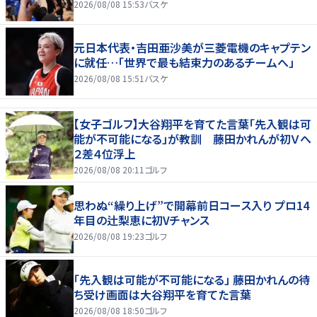
2026/08/08 15:53
バスケ
元日本代表・吉田亜沙美が三菱電機のキャプテン
に就任…「世界で最も結束力のあるチームへ」
2026/08/08 15:51
バスケ
【女子ゴルフ】大谷翔平を育てた言葉「先入観は可
能が不可能になる」が教訓 藤田かれんが初Ｖへ
２差４位浮上
2026/08/08 20:11
ゴルフ
思わぬ“繰り上げ”で開幕前日コース入り プロ14
年目の辻梨恵に初Vチャンス
2026/08/08 19:23
ゴルフ
「先入観は可能が不可能になる」 藤田かれんの待
ち受け画面は大谷翔平を育てた言葉
2026/08/08 18:50
ゴルフ