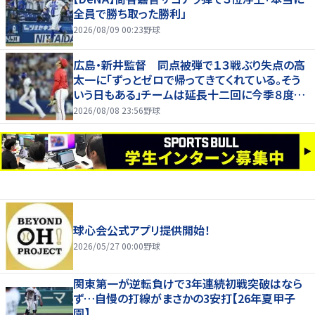
全員で勝ち取った勝利」
2026/08/09 00:23
野球
広島・新井監督 同点被弾で１３戦ぶり失点の高
太一に「ずっとゼロで帰ってきてくれている。そう
いう日もある」チームは延長十二回に今季８度目
サヨナラ負け
2026/08/08 23:56
野球
球心会公式アプリ提供開始！
2026/05/27 00:00
野球
関東第一が逆転負けで3年連続初戦突破はなら
ず…自慢の打線がまさかの3安打【26年夏甲子
園】