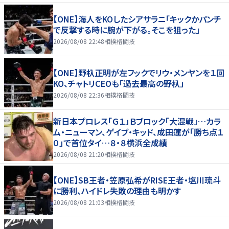
【ONE】海人をKOしたシアサラニ「キックかパンチ
で反撃する時に腕が下がる。そこを狙った」
2026/08/08 22:48
相撲格闘技
【ONE】野杁正明が左フックでリウ・メンヤンを１回
KO、チャトリCEOも「過去最高の野杁」
2026/08/08 22:36
相撲格闘技
新日本プロレス「Ｇ１」Ｂブロック「大混戦」…カラ
ム・ニューマン、ゲイブ・キッド、成田蓮が「勝ち点１
０」で首位タイ…８・８横浜全成績
2026/08/08 21:20
相撲格闘技
【ONE】SB王者・笠原弘希がRISE王者・塩川琉斗
に勝利、ハイドレ失敗の理由も明かす
2026/08/08 21:03
相撲格闘技