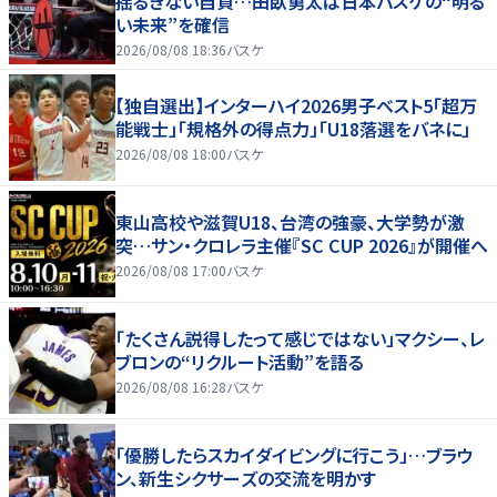
揺るぎない自負…田臥勇太は日本バスケの“明る
い未来”を確信
2026/08/08 18:36
バスケ
【独自選出】インターハイ2026男子ベスト5「超万
能戦士」「規格外の得点力」「U18落選をバネに」
2026/08/08 18:00
バスケ
東山高校や滋賀U18、台湾の強豪、大学勢が激
突…サン・クロレラ主催『SC CUP 2026』が開催へ
2026/08/08 17:00
バスケ
「たくさん説得したって感じではない」マクシー、レ
ブロンの“リクルート活動”を語る
2026/08/08 16:28
バスケ
「優勝したらスカイダイビングに行こう」…ブラウ
ン、新生シクサーズの交流を明かす