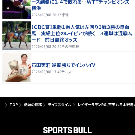
ース蒯曼に１-４で敗れる…ＷＴＴチャンピオンズ
横浜
2026/08/08 20:15
卓球
【ＣＢＣ賞】単勝１番人気は左回り３戦３勝の良血
馬 実績上位のレイピアが続く ３連単は混戦ム
ード 前日最終オッズ
2026/08/08 20:20
その他競技
石田実莉 逆転勝ちでインハイV
2026/08/08 17:40
テニス
TOP
話題の投稿
ライフスタイル
レイザーラモンRG、荒天も日本野鳥