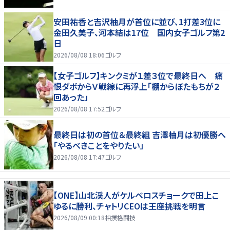
安田祐香と吉沢柚月が首位に並び、1打差3位に
金田久美子、河本結は17位 国内女子ゴルフ第2
日
2026/08/08 18:06
ゴルフ
【女子ゴルフ】キンクミが１差３位で最終日へ 痛
恨ダボからＶ戦線に再浮上「棚からぼたもちが２
回あった」
2026/08/08 17:52
ゴルフ
最終日は初の首位＆最終組 吉澤柚月は初優勝へ
「やるべきことをやりたい」
2026/08/08 17:47
ゴルフ
【ONE】山北渓人がケルベロスチョークで田上こ
ゆるに勝利、チャトリCEOは王座挑戦を明言
2026/08/09 00:18
相撲格闘技