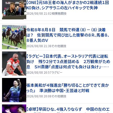
【ONE】元SB王者の海人がまさかの２戦連続１回
KO負け、シアサラニの左ハイキックで失神
2026/08/08 21:02
相撲格闘技
令和８年８月８日 競馬で枠連（８）－（８）決着
は？ 佐賀競馬で飛び出した衝撃の８Ｒ、馬番８、
８番人気のＶ
2026/08/08 21:38
その他競技
【ラグビー】日本代表、オーストラリア代表に逆転
負け 残り２分で３点差詰める ２万観衆がため
息 ＳＨ斎藤「点差は何点でも負けは負け」…前
半にＳＯ伊藤龍が先制トライ、３２ー３５で惜敗
2026/08/08 20:57
ラグビー
張本美和が４強進出「勝ち切ることができて良か
った」 準決勝は中国・王芸迪と対戦
2026/08/08 20:08
その他競技
【卓球】早田ひな、４強入りならず 中国の左のエ