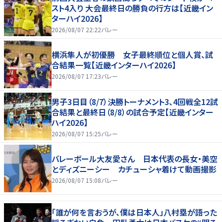
スト4入り 大会最終日の勝負の行方は【近畿イン
ターハイ2026】
2026/08/07 22:22
バレー
横浜隼人が初優勝 女子最終順位と個人賞、試
合結果一覧【近畿インターハイ2026】
2026/08/07 17:23
バレー
男子3日目（8/7）決勝トーナメント3、4回戦全12試
合結果と最終日（8/8）の試合予定【近畿インター
ハイ2026】
2026/08/07 15:25
バレー
バレーボール大友愛さん 日本代表の長女・美空
とディズニーシー カチューシャ着けて動画撮影
2026/08/07 15:08
バレー
「誰が何を言おうが、僕は日本人」八村塁が語った