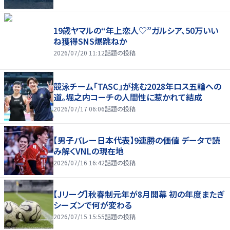
19歳ヤマルの“年上恋人♡”ガルシア、50万いい
ね獲得SNS爆跳ねか
2026/07/20 11:12
話題の投稿
競泳チーム「TASC」が挑む2028年ロス五輪への
道。堀之内コーチの人間性に惹かれて結成
2026/07/17 06:06
話題の投稿
【男子バレー日本代表】9連勝の価値 データで読
み解くVNLの現在地
2026/07/16 16:42
話題の投稿
【Jリーグ】秋春制元年が8月開幕 初の年度またぎ
シーズンで何が変わる
2026/07/15 15:55
話題の投稿