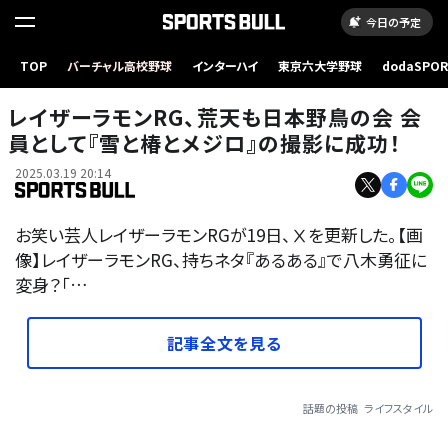
今日の予定
TOP
バーチャル高校野球
インターハイ
東京六大学野球
dodaSPO
（新しいタブ
レイザーラモンRG、荒天も日本野鳥の会 会
員として『雪と椿とメジロ』の撮影に成功！
2025.03.19 20:14
お笑い芸人レイザーラモンRGが19日、Ⅹを更新した。【画
像】レイザーラモンRG、持ちネタ『あるある』で八木勇征に
変身？「…
記事全文を見る
話題の投稿
ライフスタイル