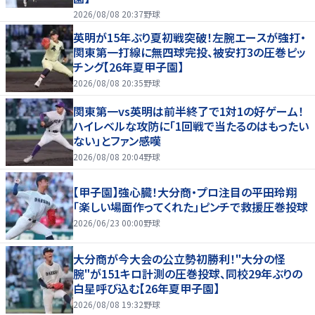
2026/08/08 20:37
野球
英明が15年ぶり夏初戦突破！左腕エースが強打・
関東第一打線に無四球完投、被安打3の圧巻ピッ
チング【26年夏甲子園】
2026/08/08 20:35
野球
関東第一vs英明は前半終了で1対1の好ゲーム！
ハイレベルな攻防に「1回戦で当たるのはもったい
ない」とファン感嘆
2026/08/08 20:04
野球
【甲子園】強心臓！大分商・プロ注目の平田玲翔
「楽しい場面作ってくれた」ピンチで救援圧巻投球
2026/06/23 00:00
野球
大分商が今大会の公立勢初勝利！"大分の怪
腕"が151キロ計測の圧巻投球、同校29年ぶりの
白星呼び込む【26年夏甲子園】
2026/08/08 19:32
野球