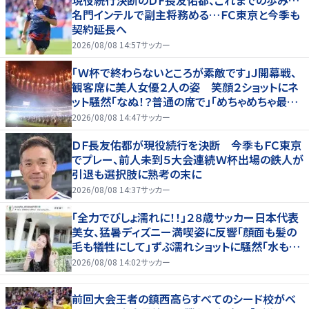
現役続行決断のＤＦ長友佑都、これまでの歩み…
名門インテルで副主将務める…ＦＣ東京と今季も
契約延長へ
2026/08/08 14:57
サッカー
「Ｗ杯で終わらないところが素敵です」Ｊ開幕戦、
観客席に美人女優２人の姿 笑顔２ショットにネ
ット騒然「なぬ！？普通の席で」「めちゃめちゃ最上
級に可愛すぎ」
2026/08/08 14:47
サッカー
ＤＦ長友佑都が現役続行を決断 今季もＦＣ東京
でプレー、前人未到５大会連続Ｗ杯出場の鉄人が
引退も選択肢に熟考の末に
2026/08/08 14:37
サッカー
「全力でびしょ濡れに！！」２８歳サッカー日本代表
美女、猛暑ディズニー満喫姿に反響「顔面も髪の
毛も犠牲にして」ずぶ濡れショットに騒然「水も滴
る」「女優さんかと」
2026/08/08 14:02
サッカー
前回大会王者の鎮西高らすべてのシード校がベ