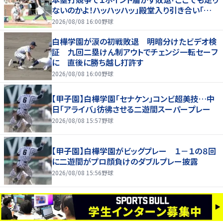
ないのかよ！ハッハッハッ」殿堂入り引き合い「誰か
に分析してもらわないと」
2026/08/08 16:00
野球
白樺学園が涙の初戦敗退 明暗分けたビデオ検
証 九回二塁けん制アウトでチェンジ一転セーフ
に 直後に勝ち越し打許す
2026/08/08 16:00
野球
【甲子園】白樺学園「セナケン」コンビ超美技…中
日「アライバ」彷彿させる二遊間スーパープレー
2026/08/08 15:57
野球
【甲子園】白樺学園がビッグプレー １－１の８回
に二遊間がプロ顔負けのダブルプレー披露
2026/08/08 15:56
野球