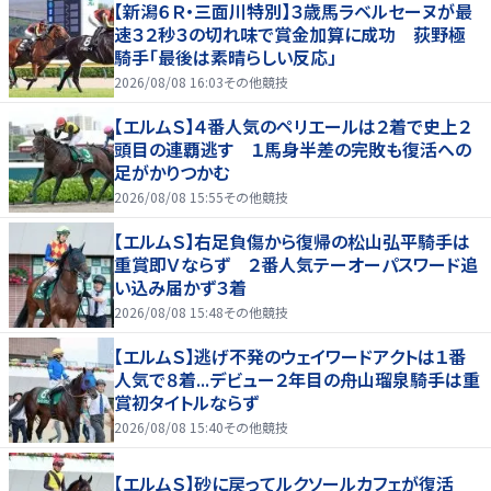
【新潟６Ｒ・三面川特別】３歳馬ラベルセーヌが最
速３２秒３の切れ味で賞金加算に成功 荻野極
騎手「最後は素晴らしい反応」
2026/08/08 16:03
その他競技
【エルムＳ】４番人気のペリエールは２着で史上２
頭目の連覇逃す １馬身半差の完敗も復活への
足がかりつかむ
2026/08/08 15:55
その他競技
【エルムＳ】右足負傷から復帰の松山弘平騎手は
重賞即Ｖならず ２番人気テーオーパスワード追
い込み届かず３着
2026/08/08 15:48
その他競技
【エルムＳ】逃げ不発のウェイワードアクトは１番
人気で８着...デビュー２年目の舟山瑠泉騎手は重
賞初タイトルならず
2026/08/08 15:40
その他競技
【エルムＳ】砂に戻ってルクソールカフェが復活