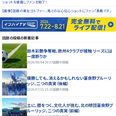
ショットを披露しファンを魅了！
【画像】話題の美女ゴルファー、馬との以心伝心ショットにファン「素敵です」
話題の投稿
の新着記事
鈴木彩艶争奪戦、欧州4クラブが接触 リーズには
一度断りか
2026/08/04 20:37
話題の投稿
優勝しても、消えるかもしれない――富良野ブルーリ
ッジ、二つの真実（後編）
2026/07/21 15:25
話題の投稿
土に、膝をつく。文化人が挑む、北の球団――富良野ブ
ルーリッジ、二つの真実（前編）