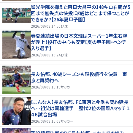
聖光学院を抑えた東日大昌平の148キロ右腕が5
回まで無失点の快投！球威はどこまで保つことが
できるか？【26年夏甲子園】
2026/08/08 14:50
野球
春夏連続出場の日本文理はスーパー1年生右腕
が浮上！投打の中心も安定【夏の甲子園・ベンチ
入り選手】
2026/08/08 15:24
野球
長友佑都、40歳シーズンも現役続行を決意 東
京と再契約へ
2026/08/08 15:19
サッカー
【こんな人】長友佑都、ＦＣ東京と今季も契約延長
へ…祖父は競輪選手 歴代２位の国際Ａマッチ１
４６試合出場
2026/08/08 15:08
サッカー