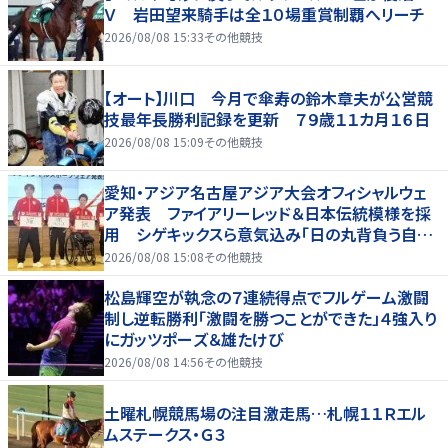
Ｖ 岩田望来騎手は全１０場重賞制覇へリーチ
2026/08/08 15:33
その他競技
【オート】川口 今月で傘寿の鈴木章夫が公営競
技最年長勝利記録を更新 ７９歳１１カ月１６日
2026/08/08 15:09
その他競技
愛知・アジア名古屋アジア大会オフィシャルウェ
ア発表 ファイアリーレッド＆日本伝統模様を採
用 シゲキックスら意気込み「日の丸背負う自覚
を再認識」
2026/08/08 15:08
その他競技
松島輝空が執念の７連続得点でフルゲーム激闘
制し逆転勝利「激闘を勝つことができた」４強入り
にガッツポーズ＆雄たけび
2026/08/08 14:56
その他競技
土曜札幌競馬場の注目激走馬…札幌１１Ｒエル
ムステークス・Ｇ３