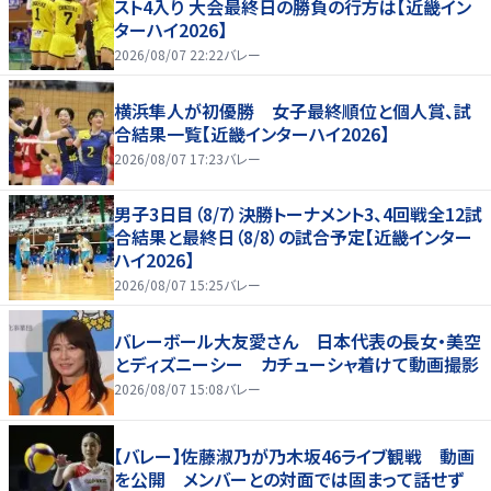
スト4入り 大会最終日の勝負の行方は【近畿イン
ターハイ2026】
2026/08/07 22:22
バレー
横浜隼人が初優勝 女子最終順位と個人賞、試
合結果一覧【近畿インターハイ2026】
2026/08/07 17:23
バレー
男子3日目（8/7）決勝トーナメント3、4回戦全12試
合結果と最終日（8/8）の試合予定【近畿インター
ハイ2026】
2026/08/07 15:25
バレー
バレーボール大友愛さん 日本代表の長女・美空
とディズニーシー カチューシャ着けて動画撮影
2026/08/07 15:08
バレー
【バレー】佐藤淑乃が乃木坂46ライブ観戦 動画
を公開 メンバーとの対面では固まって話せず