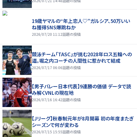
2026/07/21 14:48
話題の投稿
19歳ヤマルの“年上恋人♡”ガルシア、50万いい
ね獲得SNS爆跳ねか
2026/07/20 11:12
話題の投稿
競泳チーム「TASC」が挑む2028年ロス五輪への
道。堀之内コーチの人間性に惹かれて結成
2026/07/17 06:06
話題の投稿
【男子バレー日本代表】9連勝の価値 データで読
み解くVNLの現在地
2026/07/16 16:42
話題の投稿
【Jリーグ】秋春制元年が8月開幕 初の年度またぎ
シーズンで何が変わる
2026/07/15 15:55
話題の投稿