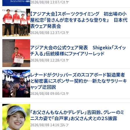
2026/08/08 13:07
バスケ
【アジア大会】スポーツクライミング 初出場の小
屋松恋「皆さんが恋をするような登りを」 日本代
表ウェア発表会
2026/08/08 12:37
バスケ
アジア大会の公式ウェア発表 Shigekix「スイッ
チ入る」伝統模様にファイアリーレッド
2026/08/08 12:28
バスケ
レナードがクリッパーズのスコアボード製造業者
と秘密裏にスポンサー契約か‬…新たなサラリーキ
ャップ迂回説
2026/08/08 09:00
バスケ
「お父さんもなんかデレデレ」吉田鈴、グレーのミ
ニスカ姿で「白戸家」お父さん犬との２Ｓ披露
2026/08/08 14:16
ゴルフ