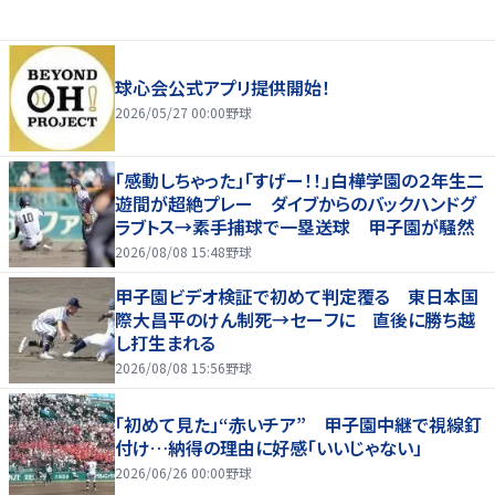
球心会公式アプリ提供開始！
2026/05/27 00:00
野球
「感動しちゃった」「すげー！！」白樺学園の２年生二
遊間が超絶プレー ダイブからのバックハンドグ
ラブトス→素手捕球で一塁送球 甲子園が騒然
2026/08/08 15:48
野球
甲子園ビデオ検証で初めて判定覆る 東日本国
際大昌平のけん制死→セーフに 直後に勝ち越
し打生まれる
2026/08/08 15:56
野球
「初めて見た」“赤いチア” 甲子園中継で視線釘
付け…納得の理由に好感「いいじゃない」
2026/06/26 00:00
野球