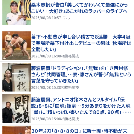
桑木志帆が告白「美しくてかわいくて最強にかっ
こいい…大好き」あこがれのラッパーのライブへ
2026/08/08 10:57
ゴルフ
幕下・不動豊が申し合い稽古で８連勝 大学４冠
で春場所幕下付け出しデビューの男は「秋場所は
全勝したい」
2026/08/08 16:08
相撲格闘技
藤波辰爾「ドラディション」、「無我」を亡き西村修
さんと「共同管理」…妻・恵さんが誓う「無我という
言葉を守っていきたい」
2026/08/08 15:38
相撲格闘技
藤波辰爾、アントニオ猪木さんとフルタイム「伝
説」８・８に「闘魂」揮毫…５分あまりをかけた入魂
「書」に「精いっぱい書いたんで８０点、９０点」…
「人間・藤波辰爾展」開催
2026/08/08 15:08
相撲格闘技
３０年ぶり「８・８・８の日」 に新十両・時不動が末