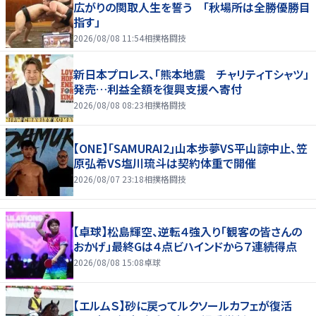
広がりの関取人生を誓う 「秋場所は全勝優勝目
指す」
2026/08/08 11:54
相撲格闘技
新日本プロレス、「熊本地震 チャリティＴシャツ」
発売…利益全額を復興支援へ寄付
2026/08/08 08:23
相撲格闘技
【ONE】「SAMURAI2」山本歩夢VS平山諒中止、笠
原弘希VS塩川琉斗は契約体重で開催
2026/08/07 23:18
相撲格闘技
【卓球】松島輝空、逆転４強入り「観客の皆さんの
おかげ」最終Gは４点ビハインドから７連続得点
2026/08/08 15:08
卓球
【エルムＳ】砂に戻ってルクソールカフェが復活