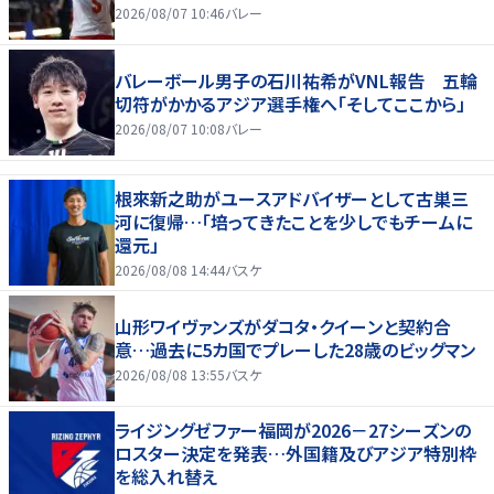
2026/08/07 10:46
バレー
バレーボール男子の石川祐希がVNL報告 五輪
切符がかかるアジア選手権へ「そしてここから」
2026/08/07 10:08
バレー
根來新之助がユースアドバイザーとして古巣三
河に復帰…「培ってきたことを少しでもチームに
還元」
2026/08/08 14:44
バスケ
山形ワイヴァンズがダコタ・クイーンと契約合
意…過去に5カ国でプレーした28歳のビッグマン
2026/08/08 13:55
バスケ
ライジングゼファー福岡が2026－27シーズンの
ロスター決定を発表…外国籍及びアジア特別枠
を総入れ替え