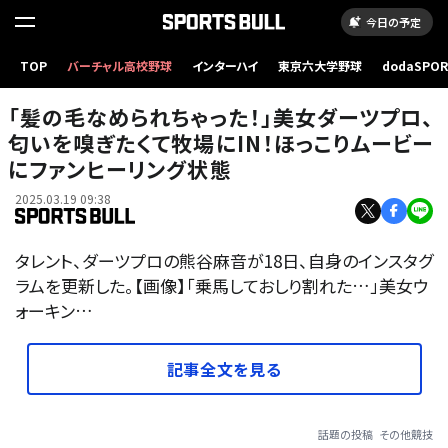
今日の予定
TOP
バーチャル高校野球
インターハイ
東京六大学野球
dodaSPO
（新しいタブ
「髪の毛なめられちゃった！」美女ダーツプロ、
匂いを嗅ぎたくて牧場にIN！ほっこりムービー
にファンヒーリング状態
2025.03.19 09:38
タレント、ダーツプロの熊谷麻音が18日、自身のインスタグ
ラムを更新した。【画像】「乗馬しておしり割れた…」美女ウ
ォーキン…
記事全文を見る
話題の投稿
その他競技