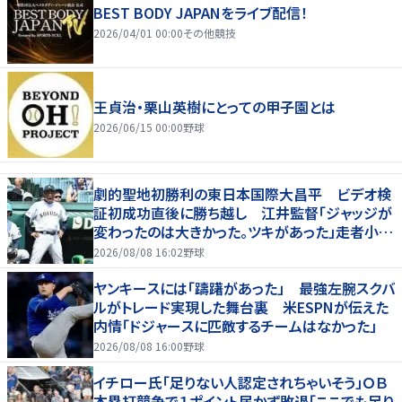
BEST BODY JAPANをライブ配信！
2026/04/01 00:00
その他競技
王貞治・栗山英樹にとっての甲子園とは
2026/06/15 00:00
野球
劇的聖地初勝利の東日本国際大昌平 ビデオ検
証初成功直後に勝ち越し 江井監督「ジャッジが
変わったのは大きかった。ツキがあった」走者小内
は「自信があってセーフになってくれと」
2026/08/08 16:02
野球
ヤンキースには「躊躇があった」 最強左腕スクバ
ルがトレード実現した舞台裏 米ESPNが伝えた
内情「ドジャースに匹敵するチームはなかった」
2026/08/08 16:00
野球
イチロー氏「足りない人認定されちゃいそう」ＯＢ
本塁打競争で１ポイント届かず敗退「ここでも足り