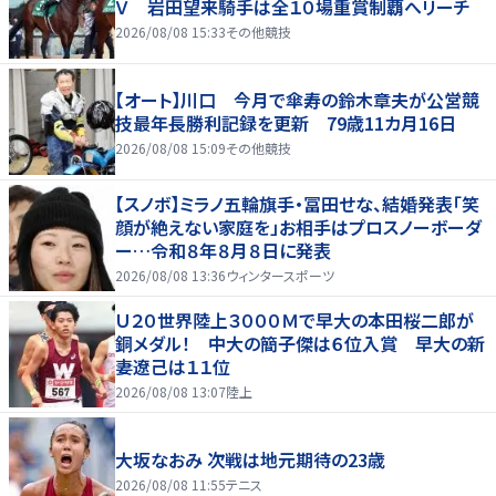
Ｖ 岩田望来騎手は全１０場重賞制覇へリーチ
2026/08/08 15:33
その他競技
【オート】川口 今月で傘寿の鈴木章夫が公営競
技最年長勝利記録を更新 79歳11カ月16日
2026/08/08 15:09
その他競技
【スノボ】ミラノ五輪旗手・冨田せな、結婚発表「笑
顔が絶えない家庭を」お相手はプロスノーボーダ
ー…令和８年８月８日に発表
2026/08/08 13:36
ウィンタースポーツ
Ｕ２０世界陸上３０００Ｍで早大の本田桜二郎が
銅メダル！ 中大の簡子傑は６位入賞 早大の新
妻遼己は１１位
2026/08/08 13:07
陸上
大坂なおみ 次戦は地元期待の23歳
2026/08/08 11:55
テニス