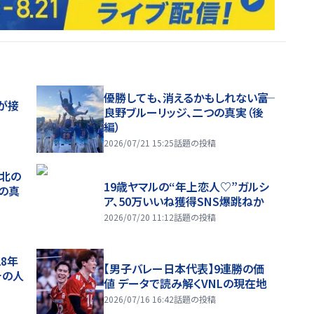
優勝しても、消えるかもしれない――富
が接
良野ブルーリッジ、二つの真実（後
編）
2026/07/21 15:25
話題の投稿
、北の
19歳ヤマルの“年上恋人♡”ガルシ
つの真
ア、50万いいね獲得SNS爆跳ねか
2026/07/20 11:12
話題の投稿
28年
【男子バレー日本代表】9連勝の価
チの人
値 データで読み解くVNLの現在地
2026/07/16 16:42
話題の投稿