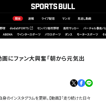
競技
速報
ライブ配信
マンガ
見逃し動画
野球
dodaSPORTS
センバツ高校野球
高校サッカー
バーチャル春高バ
（新しいタブで開く）
ABEMA
ウインタースポーツ
パラスポーツ
ダンス
モータースポーツ
そ
ブ動画にファン大興奮「朝から元気出
自身のインスタグラムを更新。【動画】「走り続けた日々