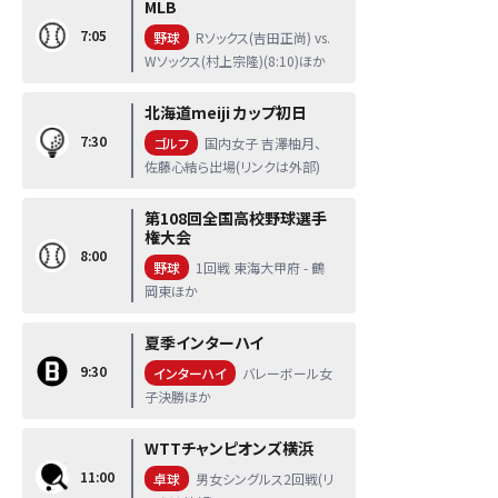
MLB
7:05
野球
Rソックス(吉田正尚) vs.
Wソックス(村上宗隆)(8:10)ほか
北海道meiji カップ初日
7:30
ゴルフ
国内女子 吉澤柚月、
佐藤心結ら出場(リンクは外部)
第108回全国高校野球選手
権大会
8:00
野球
1回戦 東海大甲府 - 鶴
岡東ほか
夏季インターハイ
9:30
インターハイ
バレーボール女
子決勝ほか
WTTチャンピオンズ横浜
11:00
卓球
男女シングルス2回戦(リ