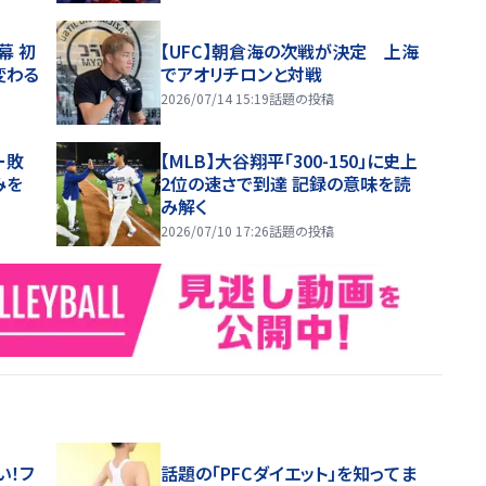
幕 初
【UFC】朝倉海の次戦が決定 上海
変わる
でアオリチロンと対戦
2026/07/14 15:19
話題の投稿
ー敗
【MLB】大谷翔平「300-150」に史上
みを
2位の速さで到達 記録の意味を読
み解く
2026/07/10 17:26
話題の投稿
い！フ
話題の「PFCダイエット」を知ってま