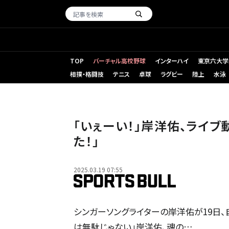
TOP
バーチャル高校野球
インターハイ
東京六大学
相撲・格闘技
テニス
卓球
ラグビー
陸上
水泳
「いぇーい！」岸洋佑、ライ
た！」
2025.03.19 07:55
シンガーソングライターの岸洋佑が19日、
は無駄じゃない」岸洋佑、魂の…