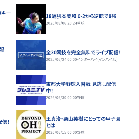
位キー
18歳張本美和 0-2から逆転で8強
2026/08/06 20:24
卓球
配
全30競技を完全無料でライブ配信！
2025/06/24 00:00
インターハイ(インハイ.tv)
東都大学野球入替戦 見逃し配信
中！
2026/06/30 00:00
野球
王貞治・栗山英樹にとっての甲子園
配信！
とは
2026/06/15 00:00
野球