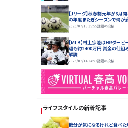
【Jリーグ】秋春制元年が8月開
の年度またぎシーズンで何が
2026/07/15 15:55
話題の投稿
【MLB】村上宗隆はHRダービ
退も約2400万円 賞金の仕組
解説
2026/07/14 14:52
話題の投稿
ライフスタイル
の新着記事
糖分が気になるけれど食べた