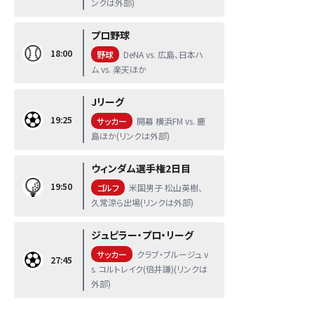
ンクは外部)
プロ野球
18:00
野球
DeNA vs. 広島、日本ハ
ム vs. 楽天ほか
Jリーグ
19:25
サッカー
開幕 横浜FM vs. 鹿
島ほか(リンクは外部)
ウィンダム選手権2日目
19:50
ゴルフ
米国男子 松山英樹、
久常涼ら出場(リンクは外部)
ジュピラー・プロ・リーグ
サッカー
クラブ・ブルージュ v
27:45
s. コルトレイク(倍井謙)(リンクは
外部)