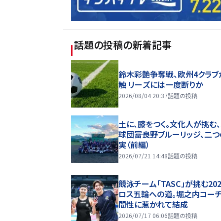
話題の投稿
の新着記事
鈴木彩艶争奪戦、欧州4クラブ
触 リーズには一度断りか
2026/08/04 20:37
話題の投稿
土に、膝をつく。文化人が挑む
球団――富良野ブルーリッジ、二
実（前編）
2026/07/21 14:48
話題の投稿
競泳チーム「TASC」が挑む20
ロス五輪への道。堀之内コー
間性に惹かれて結成
2026/07/17 06:06
話題の投稿