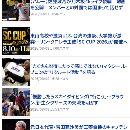
【バレー】佐藤淑乃が乃木坂46ライブ観戦 動画
を公開 メンバーとの対面では固まって話せず
2026/08/07 10:46
バレー
東山高校や滋賀U18、台湾の強豪、大学勢が激
突…サン・クロレラ主催『SC CUP 2026』が開催へ
2026/08/08 17:00
バスケ
「たくさん説得したって感じではない」マクシー、レ
ブロンの“リクルート活動”を語る
2026/08/08 16:28
バスケ
「優勝したらスカイダイビングに行こう」…ブラウ
ン、新生シクサーズの交流を明かす
2026/08/08 15:53
バスケ
元日本代表・吉田亜沙美が三菱電機のキャプテン