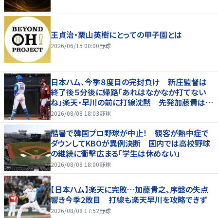
王貞治・栗山英樹にとっての甲子園とは
2026/06/15 00:00
野球
日本ハム、今季８度目の完封負け 新庄監督は
終了後５分後に帰路「あれはなかなか打てない
ね」楽天・早川の前に打線沈黙 先発加藤貴は連
勝が８でストップ、７回途中４失点で２敗目
2026/08/08 18:03
野球
酷暑で韓国プロ野球が中止！ 観客が熱中症で
ダウンしてKBOが異例決断 国内では高校野球
の継続に衝撃広まる「学生は休めない」
2026/08/08 18:00
野球
【日本ハム】楽天に完敗…加藤貴之、序盤の失点
響き今季2敗目 打線も楽天早川を攻略できず
2026/08/08 17:52
野球