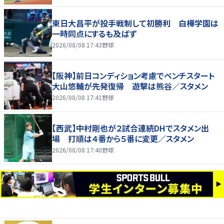
東日大昌平が投手戦制して初勝利 白樺学園は
一時同点にするも及ばず
2026/08/08 17:43
野球
【阪神】前日コンディション考慮でベンチスタート
大山悠輔が先発復帰 遊撃は熊谷／スタメン
2026/08/08 17:41
野球
【西武】中村剛也が２試合連続DHでスタメン出
場 打順は４番から５番に変更／スタメン
2026/08/08 17:40
野球