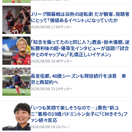
Ｊリーグ開幕戦は白熱の逆転劇 だが観客、視聴者
にとって「価値あるイベント」になっていたか
2026/08/08 17:00
サッカー
｢知念を煽ってたのと同じ人？｣鹿島・鈴木優磨、逆
転勝利後の超・優等生インタビューが話題！｢試合
中とのギャップw｣｢礼儀正しいイケメン」
2026/08/08 16:40
サッカー
長友佑都、40歳シーズンも現役続行を決意 東
京と再契約へ
2026/08/08 15:19
サッカー
「いつも笑顔で楽しそうなので…」黄色“新ユ
ニ”着用の19歳バドミントン女子に「CMきそう」フ
ァン続々反応
2026/08/08 16:10
バレー