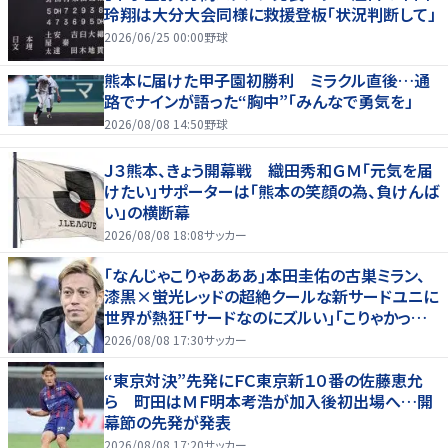
玲翔は大分大会同様に救援登板「状況判断して」
2026/06/25 00:00
野球
熊本に届けた甲子園初勝利 ミラクル直後…通
路でナインが語った“胸中”「みんなで勇気を」
2026/08/08 14:50
野球
Ｊ３熊本、きょう開幕戦 織田秀和ＧＭ「元気を届
けたい」サポーターは「熊本の笑顔の為、負けんば
い」の横断幕
2026/08/08 18:08
サッカー
｢なんじゃこりゃあああ｣本田圭佑の古巣ミラン、
漆黒×蛍光レッドの超絶クールな新サードユニに
世界が熱狂｢サードなのにズルい｣｢こりゃかっけ
えわ｣
2026/08/08 17:30
サッカー
“東京対決”先発にＦＣ東京新１０番の佐藤恵允
ら 町田はＭＦ明本考浩が加入後初出場へ…開
幕節の先発が発表
2026/08/08 17:20
サッカー