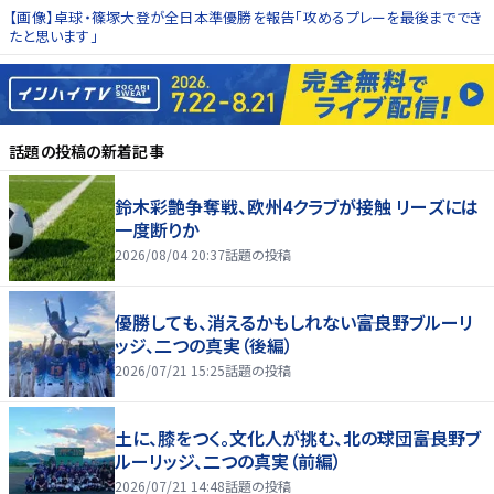
【画像】卓球・篠塚大登が全日本準優勝を報告「攻めるプレーを最後まででき
たと思います」
話題の投稿
の新着記事
鈴木彩艶争奪戦、欧州4クラブが接触 リーズには
一度断りか
2026/08/04 20:37
話題の投稿
優勝しても、消えるかもしれない――富良野ブルーリ
ッジ、二つの真実（後編）
2026/07/21 15:25
話題の投稿
土に、膝をつく。文化人が挑む、北の球団――富良野ブ
ルーリッジ、二つの真実（前編）
2026/07/21 14:48
話題の投稿