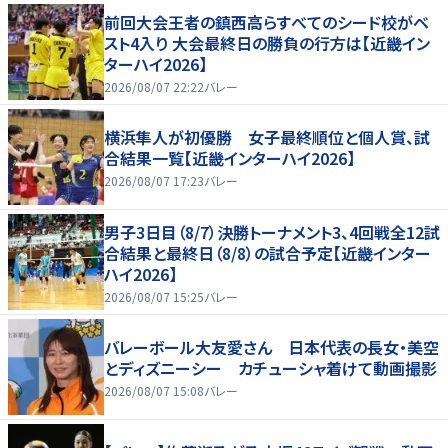
前回大会王者の鎮西高らすべてのシード校がベ
スト4入り 大会最終日の勝負の行方は【近畿イン
ターハイ2026】
2026/08/07 22:22
バレー
横浜隼人が初優勝 女子最終順位と個人賞、試
合結果一覧【近畿インターハイ2026】
2026/08/07 17:23
バレー
男子3日目（8/7）決勝トーナメント3、4回戦全12試
合結果と最終日（8/8）の試合予定【近畿インター
ハイ2026】
2026/08/07 15:25
バレー
バレーボール大友愛さん 日本代表の長女・美空
とディズニーシー カチューシャ着けて動画撮影
2026/08/07 15:08
バレー