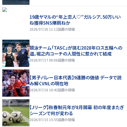
19歳ヤマルの“年上恋人♡”ガルシア、50万いい
ね獲得SNS爆跳ねか
2026/07/20 11:12
話題の投稿
競泳チーム「TASC」が挑む2028年ロス五輪への
道。堀之内コーチの人間性に惹かれて結成
2026/07/17 06:06
話題の投稿
【男子バレー日本代表】9連勝の価値 データで読
み解くVNLの現在地
2026/07/16 16:42
話題の投稿
【Jリーグ】秋春制元年が8月開幕 初の年度またぎ
シーズンで何が変わる
2026/07/15 15:55
話題の投稿