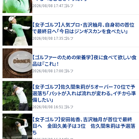
2026/08/08 17:47
ゴルフ
【女子ゴルフ】人気プロ・吉沢柚月、自身初の首位
で最終日へ「今日はジンギスカンを食べたい」
2026/08/08 17:35
ゴルフ
【ゴルファーのための栄養学】夜に食べて欲しい食
品は『これ』！
2026/08/08 17:00
ゴルフ
【女子ゴルフ】佐久間朱莉が５オーバー７０位で予
選落ち「パットが入れば流れが変わる。イチから準
備したい」
2026/08/08 16:51
ゴルフ
【女子ゴルフ】安田祐香、吉沢柚月が首位で最終
日へ 金田久美子は３位 佐久間朱莉は予選落
ち