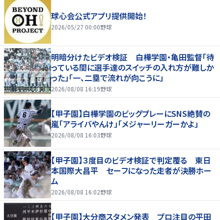
球心会公式アプリ提供開始！
2026/05/27 00:00
野球
明暗分けたビデオ検証 白樺学園・亀田監督「待
っている間に選手達のスイッチの入れ方が難しか
った」「一、二塁で流れが向こうに」
2026/08/08 16:19
野球
【甲子園】白樺学園のビッグプレーにSNS絶賛の
嵐「アライバやんけ」「メジャーリーガーかよ」
2026/08/08 16:03
野球
【甲子園】３度目のビデオ検証で判定覆る 東日
本国際大昌平 セーフになった走者が決勝ホー
ム
2026/08/08 16:02
野球
【甲子園】大分商スタメン発表 プロ注目の平田