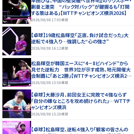
早田ひな、中国の壁突破へ世界4位のサウスポー・
蒯曼と激突 “バック対バック”が鍵握るも「打開
する策はある」【WTTチャンピオンズ横浜2026】
2026/08/08 17:05
卓球
【卓球】19歳松島輝空「正直、負け試合だった」大
逆転で４強入り…強調した“心の強さ”
2026/08/08 16:12
卓球
松島輝空が韓国エースに“4－8ビハインド”から
見せた逆転力 世界3位が示す成熟、地元開催大
会制覇に「あと2勝」【WTTチャンピオンズ横浜20
26】
2026/08/08 15:50
卓球
【卓球】大藤沙月、前回女王に完敗で４強ならず
「自分の嫌なところを攻め続けられた」…ＷＴＴチ
ャンピオンズ横浜
2026/08/08 15:20
卓球
【卓球】松島輝空、逆転４強入り「観客の皆さんの