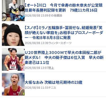
【オート】川口 今月で傘寿の鈴木章夫が公営競
技最年長勝利記録を更新 79歳11カ月16日
2026/08/08 15:09
その他競技
【スノボ】ミラノ五輪旗手・冨田せな、結婚発表「笑
顔が絶えない家庭を」お相手はプロスノーボーダ
ー…令和８年８月８日に発表
2026/08/08 13:36
ウィンタースポーツ
Ｕ２０世界陸上３０００Ｍで早大の本田桜二郎が
銅メダル！ 中大の簡子傑は６位入賞 早大の新
妻遼己は１１位
2026/08/08 13:07
陸上
大坂なおみ 次戦は地元期待の23歳
2026/08/08 11:55
テニス