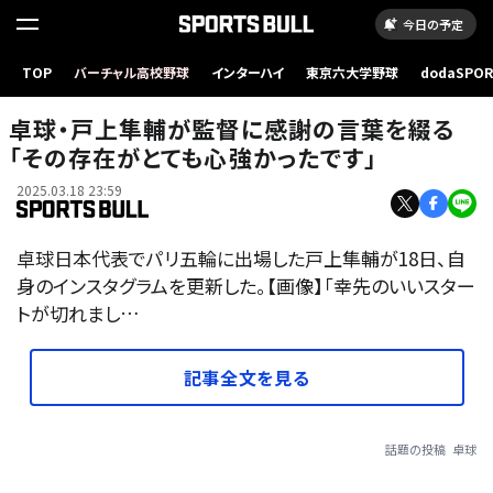
今日の予定
TOP
バーチャル高校野球
インターハイ
東京六大学野球
dodaSPO
（新しいタブ
卓球・戸上隼輔が監督に感謝の言葉を綴る
「その存在がとても心強かったです」
2025.03.18 23:59
卓球日本代表でパリ五輪に出場した戸上隼輔が18日、自
身のインスタグラムを更新した。【画像】「幸先のいいスター
トが切れまし…
記事全文を見る
話題の投稿
卓球