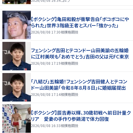
2026/08/08 16:34
ゴルフ
【ボクシング】亀田和毅が衝撃告白「ボコボコにや
られた」世界３階級王者とスパー「強かった」
2026/08/08 17:30
相撲格闘技
フェンシング吉田とテコンドー山田美諭の五輪婚
に江村美咲も「おめでとう」吉田の父は元FC東京
2026/08/08 17:19
相撲格闘技
「八結び」五輪婚！フェンシング吉田健人とテコン
ドー山田美諭「令和８年８月８日」に婚姻届提出
2026/08/08 17:14
相撲格闘技
【ボクシング】辰吉寿以輝、30歳初戦へ前日計量ク
リア 愛妻の手作り参鶏湯で体力回復
2026/08/08 16:33
相撲格闘技