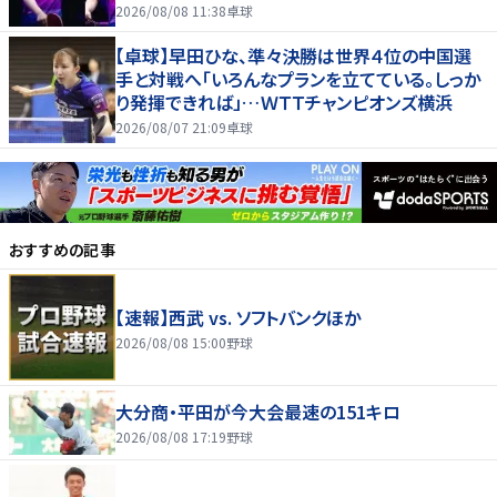
26】
2026/08/08 11:38
卓球
【卓球】早田ひな、準々決勝は世界４位の中国選
手と対戦へ「いろんなプランを立てている。しっか
り発揮できれば」…ＷＴＴチャンピオンズ横浜
2026/08/07 21:09
卓球
おすすめの記事
【速報】西武 vs. ソフトバンクほか
2026/08/08 15:00
野球
大分商・平田が今大会最速の151キロ
2026/08/08 17:19
野球