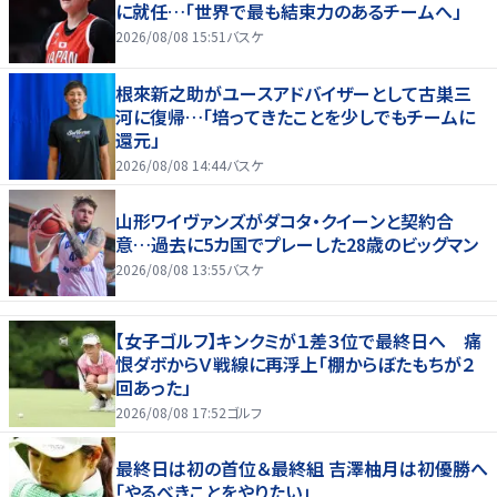
に就任…「世界で最も結束力のあるチームへ」
2026/08/08 15:51
バスケ
根來新之助がユースアドバイザーとして古巣三
河に復帰…「培ってきたことを少しでもチームに
還元」
2026/08/08 14:44
バスケ
山形ワイヴァンズがダコタ・クイーンと契約合
意…過去に5カ国でプレーした28歳のビッグマン
2026/08/08 13:55
バスケ
【女子ゴルフ】キンクミが１差３位で最終日へ 痛
恨ダボからＶ戦線に再浮上「棚からぼたもちが２
回あった」
2026/08/08 17:52
ゴルフ
最終日は初の首位＆最終組 吉澤柚月は初優勝へ
「やるべきことをやりたい」