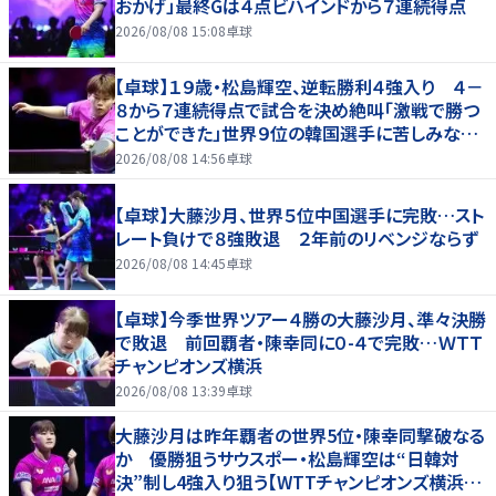
おかげ」最終Gは４点ビハインドから７連続得点
2026/08/08 15:08
卓球
【卓球】１９歳・松島輝空、逆転勝利４強入り ４－
８から７連続得点で試合を決め絶叫「激戦で勝つ
ことができた」世界９位の韓国選手に苦しみなが
らもフルゲーム激闘制す…ＷＴＴチャンピオンズ
2026/08/08 14:56
卓球
横浜
【卓球】大藤沙月、世界５位中国選手に完敗…スト
レート負けで８強敗退 ２年前のリベンジならず
2026/08/08 14:45
卓球
【卓球】今季世界ツアー４勝の大藤沙月、準々決勝
で敗退 前回覇者・陳幸同に０-４で完敗…ＷＴＴ
チャンピオンズ横浜
2026/08/08 13:39
卓球
大藤沙月は昨年覇者の世界5位・陳幸同撃破なる
か 優勝狙うサウスポー・松島輝空は“日韓対
決”制し4強入り狙う【WTTチャンピオンズ横浜20