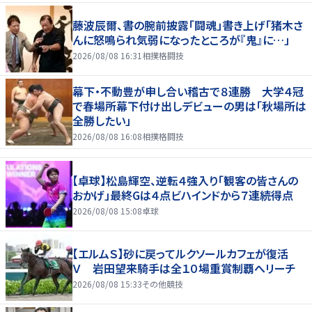
藤波辰爾、書の腕前披露「闘魂」書き上げ「猪木さ
んに怒鳴られ気弱になったところが『鬼』に…」
2026/08/08 16:31
相撲格闘技
幕下・不動豊が申し合い稽古で８連勝 大学４冠
で春場所幕下付け出しデビューの男は「秋場所は
全勝したい」
2026/08/08 16:08
相撲格闘技
【卓球】松島輝空、逆転４強入り「観客の皆さんの
おかげ」最終Gは４点ビハインドから７連続得点
2026/08/08 15:08
卓球
【エルムＳ】砂に戻ってルクソールカフェが復活
Ｖ 岩田望来騎手は全１０場重賞制覇へリーチ
2026/08/08 15:33
その他競技