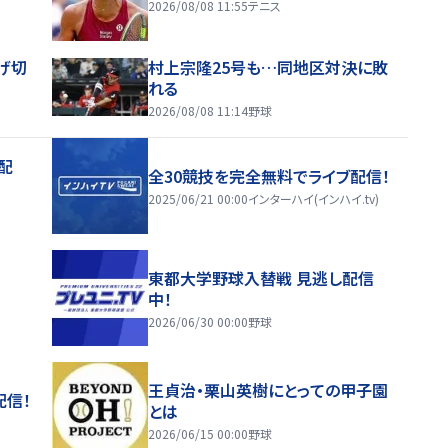
2026/08/08 11:55
テニス
げ切
村上宗隆25号も…同地区対決に敗
れる
2026/08/08 11:14
野球
配
全30競技を完全無料でライブ配信！
2025/06/21 00:00
インターハイ(インハイ.tv)
東都大学野球入替戦 見逃し配信
中！
2026/06/30 00:00
野球
王貞治・栗山英樹にとっての甲子園
配信！
とは
2026/06/15 00:00
野球