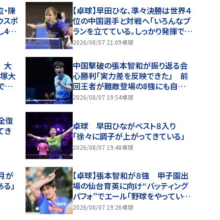
位・陳
【卓球】早田ひな、準々決勝は世界４
ウスポ
位の中国選手と対戦へ「いろんなプ
し4強
ランを立てている。しっかり発揮でき
横浜2
れば」…ＷＴＴチャンピオンズ横浜
2026/08/07 21:09
卓球
 大
中国撃破の張本智和が振り返る会
篠塚大
心勝利「実力差を反映できた」 前
で張
回王者が難敵登場の8強にも自信
るか
「戦術をどう使うか」【WTTチャンピ
2026/08/07 19:54
卓球
オンズ横浜2026】
全復
卓球 早田ひながベスト８入り
てき
「徐々に調子が上がってきている」
2026/08/07 19:48
卓球
月が
【卓球】張本智和が８強 甲子園出
ある」
場の仙台育英に向け“バッティング
パフォ”でエール「野球をやっていた
ら入りたかった」
2026/08/07 19:26
卓球