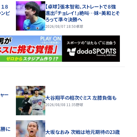
１８
【卓球】張本智和、ストレートで８強
ャンピ
進出「チョレイ！」絶叫…妹・美和とそ
ろって準々決勝へ
2026/08/07 18:50
卓球
ジャー
大谷翔平の相次ぐミス 左膝負傷も
2026/08/08 11:35
野球
連勝に
大坂なおみ 次戦は地元期待の23歳