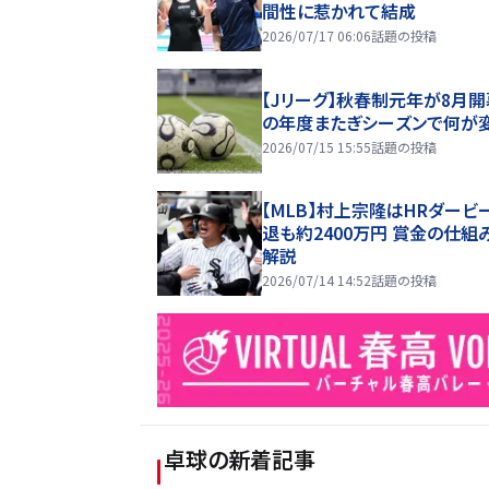
間性に惹かれて結成
2026/07/17 06:06
話題の投稿
【Jリーグ】秋春制元年が8月開
の年度またぎシーズンで何が
2026/07/15 15:55
話題の投稿
【MLB】村上宗隆はHRダービ
退も約2400万円 賞金の仕組
解説
2026/07/14 14:52
話題の投稿
卓球
の新着記事