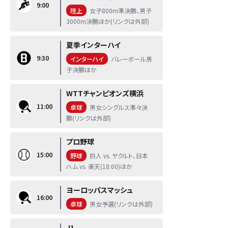
9:00
陸上
女子800m準決勝、男子
3000m決勝ほか(リンクは外部)
夏季インターハイ
9:30
インターハイ
バレーボール男
子決勝ほか
WTTチャンピオンズ横浜
11:00
卓球
男女シングルス準々決
勝(リンクは外部)
プロ野球
15:00
野球
巨人 vs. ヤクルト、日本
ハム vs. 楽天(18:00)ほか
ヨーロッパスマッシュ
16:00
卓球
男女予選(リンクは外部)
J1