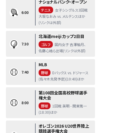
ナショナルバンク・オープン
テニス
女子シングルス3回戦
6:00
大坂なおみ vs. メルテンスほか
(リンクは外部)
北海道meiji カップ2日目
7:30
ゴルフ
国内女子 吉澤柚月、
佐藤心結ら出場(リンクは外部)
MLB
7:40
野球
Dバックス vs. ドジャース
(佐々木先発予定)(10:40)ほか
第108回全国高校野球選手
権大会
8:00
野球
1回戦 英明 - 関東第一
(18:30)ほか
オレゴン2026 U20世界陸上
競技選手権大会