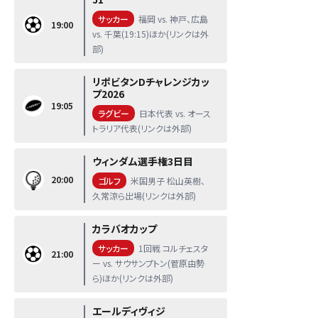
サッカー
福岡 vs. 神戸、広島
19:00
vs. 千葉(19:15)ほか(リンクは外
部)
リポビタンDチャレンジカッ
プ2026
19:05
ラグビー
日本代表 vs. オース
トラリア代表(リンクは外部)
ウィンダム選手権3日目
20:00
ゴルフ
米国男子 松山英樹、
久常涼ら出場(リンクは外部)
カラバオカップ
サッカー
1回戦 コルチェスタ
21:00
ー vs. サウサンプトン(菅原由勢
ら)ほか(リンクは外部)
エールディヴィジ