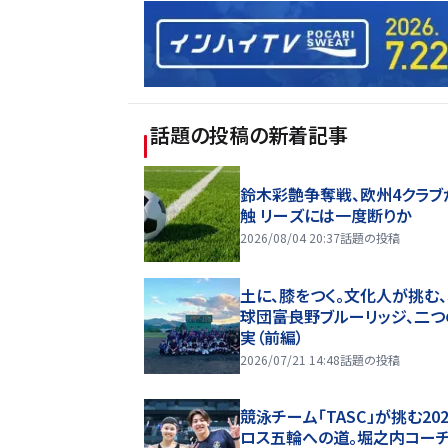
話題の投稿
の新着記事
鈴木彩艶争奪戦、欧州4クラブ
触 リーズには一度断りか
2026/08/04 20:37
話題の投稿
土に、膝をつく。文化人が挑む
球団――富良野ブルーリッジ、二
実（前編）
2026/07/21 14:48
話題の投稿
競泳チーム「TASC」が挑む20
ロス五輪への道。堀之内コー