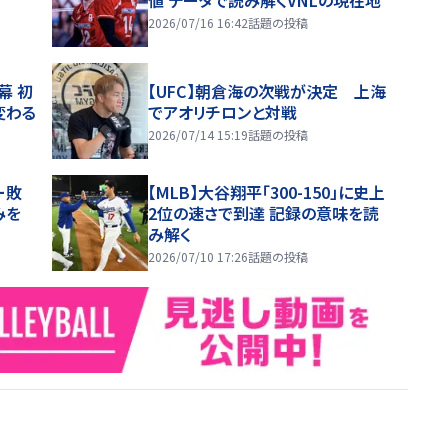
2026/07/16 16:42
話題の投稿
幕 初
【UFC】朝倉海の次戦が決定 上海
変わる
でアオリチロンと対戦
2026/07/14 15:19
話題の投稿
ー敗
【MLB】大谷翔平「300-150」に史上
みを
2位の速さで到達 記録の意味を読
み解く
2026/07/10 17:26
話題の投稿