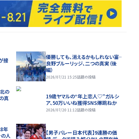
優勝しても、消えるかもしれない――富
が接
良野ブルーリッジ、二つの真実（後
編）
2026/07/21 15:25
話題の投稿
、北の
19歳ヤマルの“年上恋人♡”ガルシ
つの真
ア、50万いいね獲得SNS爆跳ねか
2026/07/20 11:12
話題の投稿
28年
【男子バレー日本代表】9連勝の価
チの人
値 データで読み解くVNLの現在地