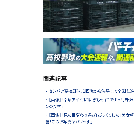
関連記事
センバツ高校野球、1回戦から決勝まで全31試合
【画像】「卓球アイドル”瞬きもせず”ですっ！」寺
ンの女神」
【画像】「見た目変わり過ぎ！びっくりした」美女
響「このお写真ヤバいっす」