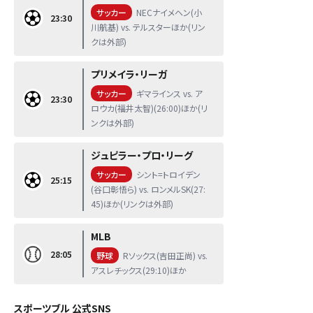
サッカー
NECナイメヘン(小
23:30
川航基) vs. テルスターほか(リン
クは外部)
プリメイラ・リーガ
サッカー
ギマラインス vs. ア
23:30
ロウカ(福井太智)(26:00)ほか(リ
ンクは外部)
ジュピラー・プロ・リーグ
サッカー
シント=トロイデン
25:15
(谷口彰悟ら) vs. ロンメルSK(27:
45)ほか(リンクは外部)
MLB
28:05
野球
Rソックス(吉田正尚) vs.
アスレチックス(29:10)ほか
スポーツブル 公式SNS