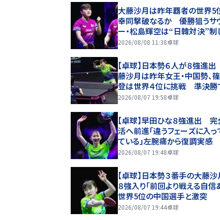
大藤沙月は昨年覇者の世界5
幸同撃破なるか 優勝狙うサ
ー・松島輝空は“日韓対決”制
入り狙う【WTTチャンピオンズ
2026/08/08 11:38
卓球
026】
【卓球】日本勢６人が８強進出
藤沙月は昨年女王・中国勢、
登は世界４位に挑戦 準決勝
本智和ＶＳ松島輝空が実現な
2026/08/07 19:58
卓球
【卓球】早田ひな８強進出 完
活へ前進「違うフェーズに入っ
ている」左腕痛から復調実感
2026/08/07 19:48
卓球
【卓球】日本勢３番手の大藤沙
８強入り「前回より戦える自信
世界5位の中国選手と激突
2026/08/07 19:44
卓球