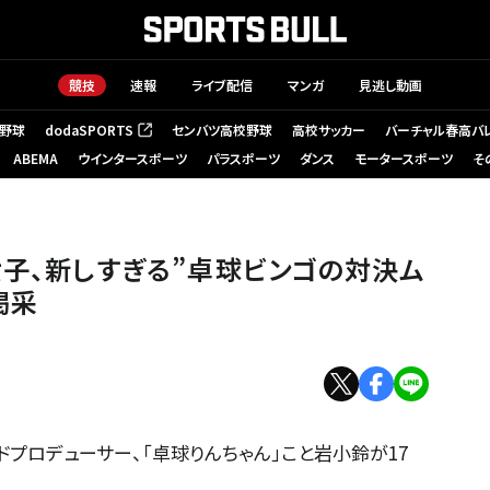
競技
速報
ライブ配信
マンガ
見逃し動画
野球
dodaSPORTS
センバツ高校野球
高校サッカー
バーチャル春高バ
（新しいタブで開く）
ABEMA
ウインタースポーツ
パラスポーツ
ダンス
モータースポーツ
そ
女子、新しすぎる”卓球ビンゴの対決ム
喝采
プロデューサー、「卓球りんちゃん」こと岩小鈴が17