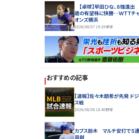
【卓球】早田ひな、８強進出 
歳の有望株に快勝…ＷＴＴチ
オンズ横浜
2026/08/07 19:20
卓球
おすすめの記事
【速報】佐々木朗希が先発 ド
ス戦
2026/08/08 10:40
野球
カブス鈴木 マルチ安打で５
貢献