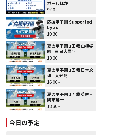
ボールほか
9:00~
応援甲子園 Supported
by au
10:30~
夏の甲子園 1回戦 白樺学
園 - 東日大昌平
13:30~
夏の甲子園 1回戦 日本文
理 - 大分商
16:00~
夏の甲子園 1回戦 英明 -
関東第一
18:30~
今日の予定