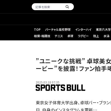
TOP
バーチャル高校野球
インターハイ
東京六大学
相撲・格闘技
テニス
卓球
ラグビー
陸上
水泳
”ユニークな挑戦” 卓球美
ービー”を披露！ファン拍手
2025.03.18 07:35
東京女子体育大学出身、卓球バー・ブランド
日、自身のインスタグラムを更新…