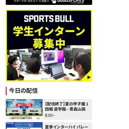
今日の配信
【配信終了】夏の甲子園 1
回戦 遊学館 - 青森山田
8:00~
夏季インターハイ バレー