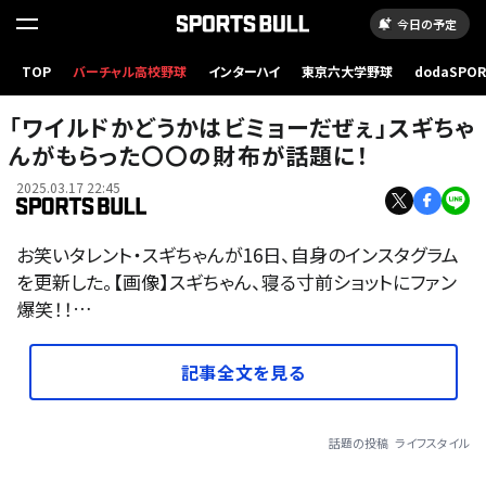
今日の予定
TOP
バーチャル高校野球
インターハイ
東京六大学野球
dodaSPO
（新しいタブ
「ワイルドかどうかはビミョーだぜぇ」スギちゃ
んがもらった〇〇の財布が話題に！
2025.03.17 22:45
お笑いタレント・スギちゃんが16日、自身のインスタグラム
を更新した。【画像】スギちゃん、寝る寸前ショットにファン
爆笑！！…
記事全文を見る
話題の投稿
ライフスタイル