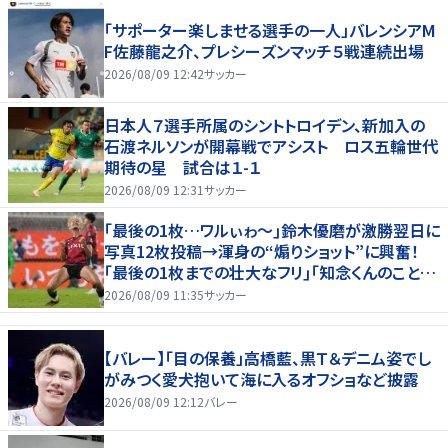
「サポーター楽しませる選手の一人」バレンシアM
F佐藤龍之介、プレシーズンマッチ５戦連続出場
2026/08/09 12:42
サッカー
日本人７選手所属のシントトロイデン、新加入の
石渡ネルソンが開幕戦でアシスト ロス五輪世代
期待の星 試合は１-１
2026/08/09 12:31
サッカー
｢最後の1枚…ワルぃゎ〜｣鈴木優磨が激勝翌日に
写真12枚投稿→渾身の“煽りショット”に興奮！
｢最後の1枚までの壮大なフリ｣｢知念くんのことど
んだけ好きなんよｗ｣
2026/08/09 11:35
サッカー
【バレー】「目の保養」高橋藍、黒Ｔ＆デニム姿でし
がみつく愛犬抱いて海に入るオフショなど披露
2026/08/09 12:12
バレー