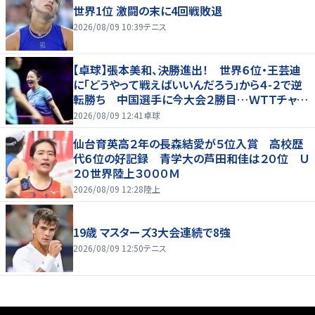
世界1位 激闘の末に4回戦敗退
2026/08/09 10:39
テニス
【卓球】張本美和、決勝進出！ 世界６位・王芸迪
に「どうやって戦えばいいんだろう」から４-２で逆
転勝ち 中国選手に今大会２勝目…ＷＴＴチャン
ピオンズ横浜
2026/08/09 12:41
卓球
仙台育英高２年の長森結愛が５位入賞 高校歴
代６位の好記録 青学大の芦田和佳は２０位 Ｕ
２０世界陸上３０００Ｍ
2026/08/09 12:28
陸上
19歳 マスターズ3大会連続で8強
2026/08/09 12:50
テニス