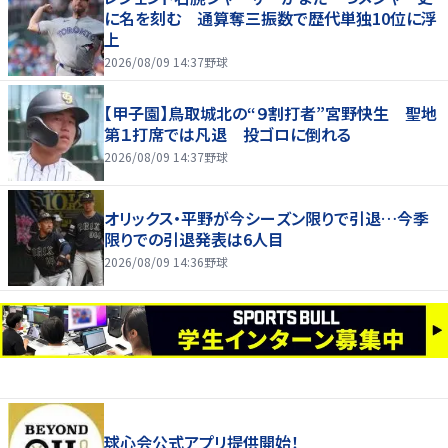
に名を刻む 通算奪三振数で歴代単独10位に浮
上
2026/08/09 14:37
野球
【甲子園】鳥取城北の“９割打者”宮野快生 聖地
第１打席では凡退 投ゴロに倒れる
2026/08/09 14:37
野球
オリックス・平野が今シーズン限りで引退…今季
限りでの引退発表は6人目
2026/08/09 14:36
野球
球心会公式アプリ提供開始！