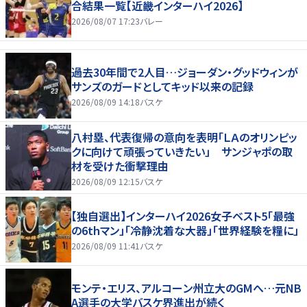
合結果一覧【近畿インターハイ2026】
2026/08/07 17:23
バレー
過去30年間で2人目…ジョーダン・グッドウィンが
サンズのガードとしてキッド以来の記録
2026/08/09 14:18
バスケ
八村塁、代表復帰の意向を表明「ＬＡのオリンピッ
クに向けて頑張っていきたい」 サンジャポの取
材を受けた衝撃理由
2026/08/09 12:15
バスケ
【独自選出】インターハイ2026女子ベスト5「最強
の6thマン」「冷静沈着な大器」「世界経験を糧に」
2026/08/09 11:41
バスケ
モンテ・エリス、アルコーン州立大のGMへ…元NB
A選手の大学バスケ界進出が続く