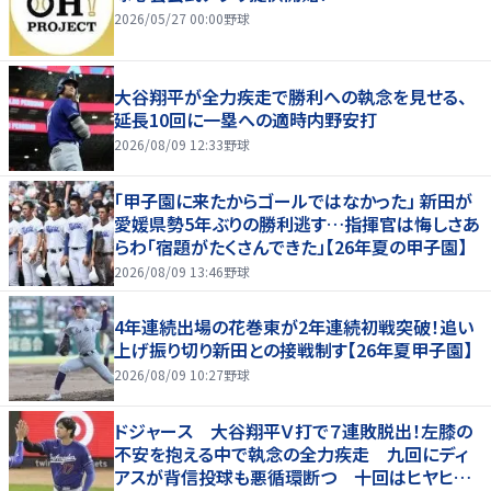
2026/05/27 00:00
野球
大谷翔平が全力疾走で勝利への執念を見せる、
延長10回に一塁への適時内野安打
2026/08/09 12:33
野球
「甲子園に来たからゴールではなかった」 新田が
愛媛県勢5年ぶりの勝利逃す…指揮官は悔しさあ
らわ「宿題がたくさんできた」【26年夏の甲子園】
2026/08/09 13:46
野球
4年連続出場の花巻東が2年連続初戦突破！追い
上げ振り切り新田との接戦制す【26年夏甲子園】
2026/08/09 10:27
野球
ドジャース 大谷翔平Ｖ打で７連敗脱出！左膝の
不安を抱える中で執念の全力疾走 九回にディ
アスが背信投球も悪循環断つ 十回はヒヤヒヤ