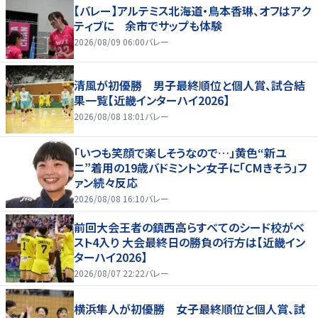
【バレー】アルテミス北海道・鳥本香琳、オフはアク
ティブに 余市でサップも体験
2026/08/09 06:00
バレー
清風が初優勝 男子最終順位と個人賞、試合結
果一覧【近畿インターハイ2026】
2026/08/08 18:01
バレー
「いつも笑顔で楽しそうなので…」黄色“新ユ
ニ”着用の19歳バドミントン女子に「CMきそう」フ
ァン続々反応
2026/08/08 16:10
バレー
前回大会王者の鎮西高らすべてのシード校がベ
スト4入り 大会最終日の勝負の行方は【近畿イン
ターハイ2026】
2026/08/07 22:22
バレー
横浜隼人が初優勝 女子最終順位と個人賞、試