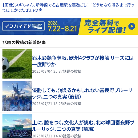
【画像】スギちゃん、新幹線で名古屋駅を寝過ごし！ 「どうせなら博多まで行っ
てほしかったぜぇ」の声
話題の投稿
の新着記事
鈴木彩艶争奪戦、欧州4クラブが接触 リーズには
一度断りか
2026/08/04 20:37
話題の投稿
優勝しても、消えるかもしれない――富良野ブルーリ
ッジ、二つの真実（後編）
2026/07/21 15:25
話題の投稿
土に、膝をつく。文化人が挑む、北の球団――富良野ブ
ルーリッジ、二つの真実（前編）
2026/07/21 14:48
話題の投稿