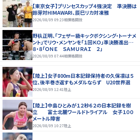
【東京女子】プリンセスカップ４強決定 準決勝は
鈴芽対HIMAWARI、辰巳リカ対凍雅
2026/08/09 09:23
相撲格闘技
野杁正明、「フェザー級キックボクシング・トーナメ
ント」でリウ・メンヤンを「１回ＫＯ」準決勝進出…
８・８「ＯＮＥ ＳＡＭＵＲＡＩ ２」
2026/08/09 07:44
相撲格闘技
【陸上】女子800m日本記録保持者の久保凛は５
位、後半巻き返すもメダルならず U20世界選
2026/08/09 12:41
陸上
【陸上】中島ひとみが１２秒６２の日本記録を樹
立 富士北麓ワールドトライアル 女子１００
メートル障害
2026/08/09 10:27
陸上