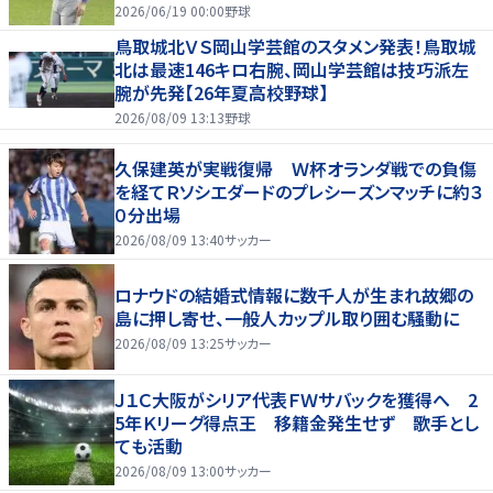
もリード守る
2026/06/19 00:00
野球
鳥取城北ＶＳ岡山学芸館のスタメン発表！鳥取城
北は最速146キロ右腕、岡山学芸館は技巧派左
腕が先発【26年夏高校野球】
2026/08/09 13:13
野球
久保建英が実戦復帰 Ｗ杯オランダ戦での負傷
を経てＲソシエダードのプレシーズンマッチに約３
０分出場
2026/08/09 13:40
サッカー
ロナウドの結婚式情報に数千人が生まれ故郷の
島に押し寄せ、一般人カップル取り囲む騒動に
2026/08/09 13:25
サッカー
Ｊ１Ｃ大阪がシリア代表ＦＷサバックを獲得へ 2
5年Ｋリーグ得点王 移籍金発生せず 歌手とし
ても活動
2026/08/09 13:00
サッカー