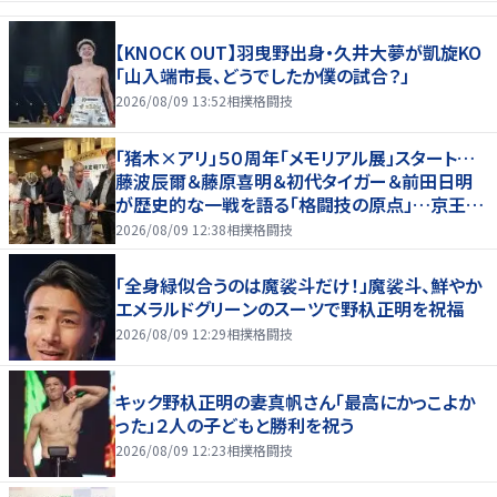
【KNOCK OUT】羽曳野出身・久井大夢が凱旋KO
「山入端市長、どうでしたか僕の試合？」
2026/08/09 13:52
相撲格闘技
「猪木×アリ」５０周年「メモリアル展」スタート…
藤波辰爾＆藤原喜明＆初代タイガー＆前田日明
が歴史的な一戦を語る「格闘技の原点」…京王プ
ラザホテルで３１日まで
2026/08/09 12:38
相撲格闘技
「全身緑似合うのは魔裟斗だけ！」魔裟斗、鮮やか
エメラルドグリーンのスーツで野杁正明を祝福
2026/08/09 12:29
相撲格闘技
キック野杁正明の妻真帆さん「最高にかっこよか
った」２人の子どもと勝利を祝う
2026/08/09 12:23
相撲格闘技