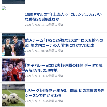
19歳ヤマルの“年上恋人♡”ガルシア、50万いい
ね獲得SNS爆跳ねか
2026/07/20 11:12
話題の投稿
競泳チーム「TASC」が挑む2028年ロス五輪への
道。堀之内コーチの人間性に惹かれて結成
2026/07/17 06:06
話題の投稿
【男子バレー日本代表】9連勝の価値 データで読
み解くVNLの現在地
2026/07/16 16:42
話題の投稿
【Jリーグ】秋春制元年が8月開幕 初の年度またぎ
シーズンで何が変わる
2026/07/15 15:55
話題の投稿