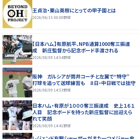
王貞治・栗山英樹にとっての甲子園とは
2026/06/15 00:00
野球
【日本ハム】有原航平、NPB通算1000奪三振達
成 新庄監督から記念ボード手渡される
2026/08/09 14:54
野球
阪神 ガルシアが筒井コーチと左翼で“特守”
打球を追って送球練習も ８日・中日戦では拙守
2026/08/09 14:53
野球
日本ハム・有原が１０００奪三振達成 史上１６１
人目 記念ボードを持った新庄監督に出迎えら
れて笑顔
2026/08/09 14:41
野球
レジェンド右腕シャーザーがまた一つメジャー史