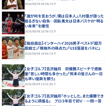
2026/08/09 09:34
バスケ
「誰が何を言おうが、僕は日本人」八村塁が語った
揺るぎない自負…田臥勇太は日本バスケの“明る
い未来”を確信
2026/08/08 18:36
バスケ
【独自選出】インターハイ2026男子ベスト5「超万
能戦士」「規格外の得点力」「U18落選をバネに」
2026/08/08 18:00
バスケ
【女子ゴルフ】吉沢柚月 初優勝スピーチで感無
量「苦しい時間も多かった」「熊本の皆さんの一日
も早い復興を願う」
2026/08/09 14:33
ゴルフ
【女子ゴルフ】吉沢柚月「ホッとした。また優勝でき
るように頑張る」 プロ３年目で初Ｖ…一問一答