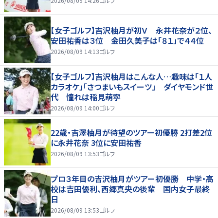
2026/08/09 14:26
ゴルフ
【女子ゴルフ】吉沢柚月が初Ｖ 永井花奈が２位、
安田祐香は３位 金田久美子は「８１」で４４位
2026/08/09 14:13
ゴルフ
【女子ゴルフ】吉沢柚月はこんな人…趣味は「１人
カラオケ」「さつまいもスイーツ」 ダイヤモンド世
代 憧れは稲見萌寧
2026/08/09 14:00
ゴルフ
22歳・吉澤柚月が待望のツアー初優勝 2打差2位
に永井花奈 3位に安田祐香
2026/08/09 13:53
ゴルフ
プロ３年目の吉沢柚月がツアー初優勝 中学・高
校は吉田優利、西郷真央の後輩 国内女子最終
日
2026/08/09 13:53
ゴルフ