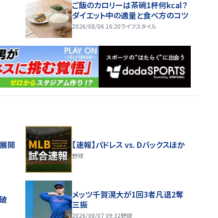
ご飯のカロリーは茶碗1杯何kcal？
ダイエット中の適量と食べ方のコツ
2026/08/06 16:20
ライフスタイル
舗展開
【速報】パドレス vs. Dバックスほか
野球
メッツ千賀滉大が1回3者凡退2奪
破
三振
2026/08/07 09:32
野球