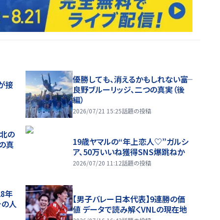
優勝しても、消えるかもしれない――富
が接
良野ブルーリッジ、二つの真実（後
編）
2026/07/21 15:25
話題の投稿
、北の
19歳ヤマルの“年上恋人♡”ガルシ
つの真
ア、50万いいね獲得SNS爆跳ねか
2026/07/20 11:12
話題の投稿
28年
【男子バレー日本代表】9連勝の価
チの人
値 データで読み解くVNLの現在地