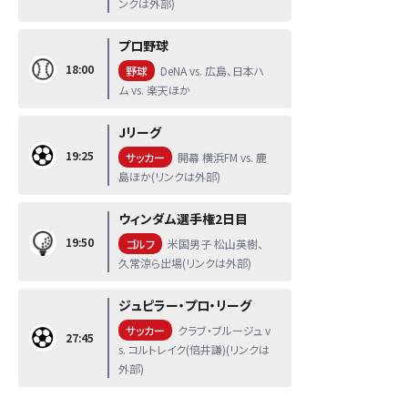
ンクは外部)
プロ野球
18:00
野球
DeNA vs. 広島、日本ハ
ム vs. 楽天ほか
Jリーグ
19:25
サッカー
開幕 横浜FM vs. 鹿
島ほか(リンクは外部)
ウィンダム選手権2日目
19:50
ゴルフ
米国男子 松山英樹、
久常涼ら出場(リンクは外部)
ジュピラー・プロ・リーグ
サッカー
クラブ・ブルージュ v
27:45
s. コルトレイク(倍井謙)(リンクは
外部)