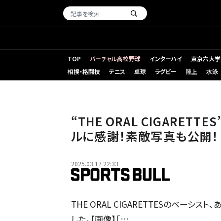
TOP
バーチャル高校野球
インターハイ
東京六大学
相撲・格闘技
テニス
卓球
ラグビー
陸上
水泳
“THE ORAL CIGARE
ルに感謝！素敵写真も公開！
2025.03.17 22:33
THE ORAL CIGARETTESのベー
した。【画像】「…