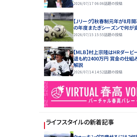
2026/07/17 06:06
話題の投稿
【Jリーグ】秋春制元年が8月開
の年度またぎシーズンで何が
2026/07/15 15:55
話題の投稿
【MLB】村上宗隆はHRダービ
退も約2400万円 賞金の仕組
解説
2026/07/14 14:52
話題の投稿
ライフスタイル
の新着記事
ウォーキングで痩せるには？何k