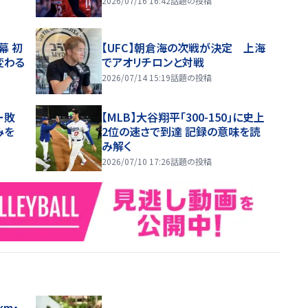
2026/07/16 16:42
話題の投稿
幕 初
【UFC】朝倉海の次戦が決定 上海
変わる
でアオリチロンと対戦
2026/07/14 15:19
話題の投稿
ー敗
【MLB】大谷翔平「300-150」に史上
みを
2位の速さで到達 記録の意味を読
み解く
2026/07/10 17:26
話題の投稿
m・