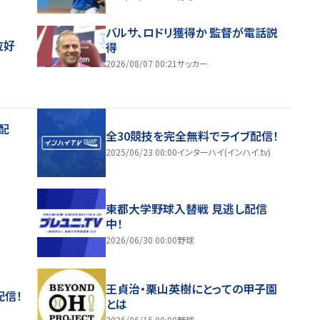
バルサ、ロドリ獲得か 監督が電話説
位好
得
2026/08/07 00:21
サッカー
配
全30競技を完全無料でライブ配信！
2025/06/23 00:00
インターハイ(インハイ.tv)
東都大学野球入替戦 見逃し配信
中！
2026/06/30 00:00
野球
王貞治・栗山英樹にとっての甲子園
配信！
とは
2026/06/15 00:00
野球