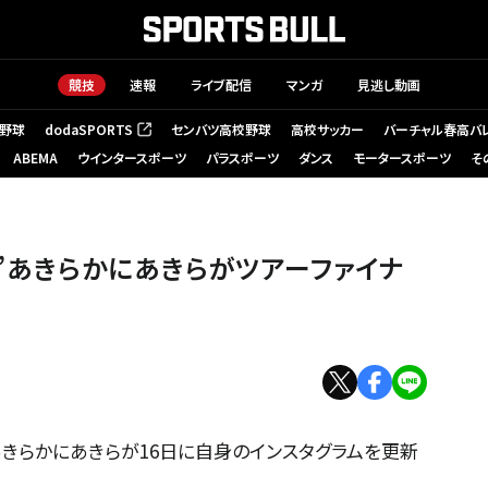
競技
速報
ライブ配信
マンガ
見逃し動画
野球
dodaSPORTS
センバツ高校野球
高校サッカー
バーチャル春高バ
（新しいタブで開く）
ABEMA
ウインタースポーツ
パラスポーツ
ダンス
モータースポーツ
そ
TTES”あきらかにあきらがツアーファイナ
シスト、あきらかにあきらが16日に自身のインスタグラムを更新