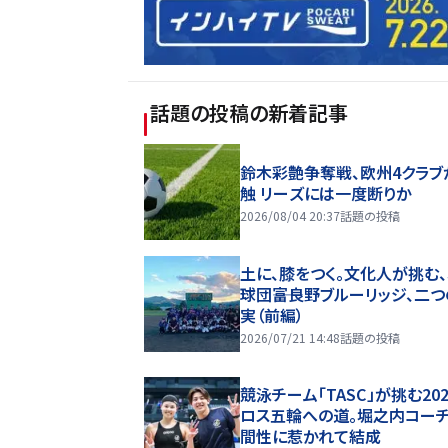
話題の投稿
の新着記事
鈴木彩艶争奪戦、欧州4クラブ
触 リーズには一度断りか
2026/08/04 20:37
話題の投稿
土に、膝をつく。文化人が挑む
球団――富良野ブルーリッジ、二
実（前編）
2026/07/21 14:48
話題の投稿
競泳チーム「TASC」が挑む20
ロス五輪への道。堀之内コー
間性に惹かれて結成