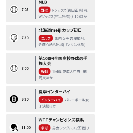
MLB
7:05
野球
Rソックス(吉田正尚) vs.
Wソックス(村上宗隆)(8:10)ほか
北海道meiji カップ初日
7:30
ゴルフ
国内女子 吉澤柚月、
佐藤心結ら出場(リンクは外部)
第108回全国高校野球選手
権大会
8:00
野球
1回戦 東海大甲府 - 鶴
岡東ほか
夏季インターハイ
9:30
インターハイ
バレーボール女
子決勝ほか
WTTチャンピオンズ横浜
11:00
卓球
男女シングルス2回戦(リ