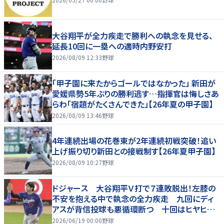
大谷翔平が全力疾走で勝利への執念を見せる、
延長10回に一塁への適時内野安打
2026/08/09 12:33
野球
「甲子園に来たからゴールではなかった」 新田が
愛媛県勢5年ぶりの勝利逃す…指揮官は悔しさあ
らわ「宿題がたくさんできた」【26年夏の甲子園】
2026/08/09 13:46
野球
4年連続出場の花巻東が2年連続初戦突破！追い
上げ振り切り新田との接戦制す【26年夏甲子園】
2026/08/09 10:27
野球
ドジャース 大谷翔平Ｖ打で７連敗脱出！左膝の
不安を抱える中で執念の全力疾走 九回にディ
アスが背信投球も悪循環断つ 十回はヒヤヒヤ
もリード守る
2026/06/19 00:00
野球