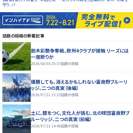
守り...!?
話題の投稿
の新着記事
鈴木彩艶争奪戦、欧州4クラブが接触 リーズには
一度断りか
2026/08/04 20:37
話題の投稿
優勝しても、消えるかもしれない――富良野ブルーリ
ッジ、二つの真実（後編）
2026/07/21 15:25
話題の投稿
土に、膝をつく。文化人が挑む、北の球団――富良野ブ
ルーリッジ、二つの真実（前編）
2026/07/21 14:48
話題の投稿