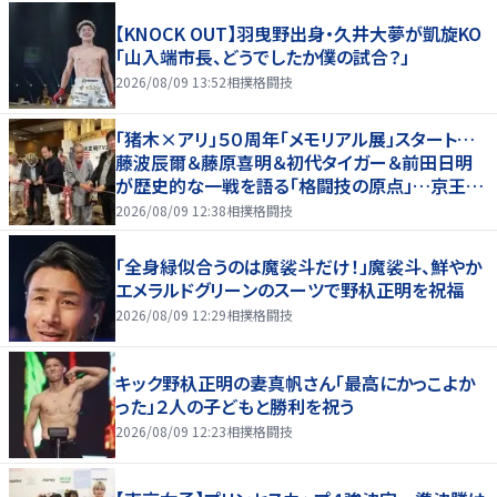
【KNOCK OUT】羽曳野出身・久井大夢が凱旋KO
「山入端市長、どうでしたか僕の試合？」
2026/08/09 13:52
相撲格闘技
「猪木×アリ」５０周年「メモリアル展」スタート…
藤波辰爾＆藤原喜明＆初代タイガー＆前田日明
が歴史的な一戦を語る「格闘技の原点」…京王プ
ラザホテルで３１日まで
2026/08/09 12:38
相撲格闘技
「全身緑似合うのは魔裟斗だけ！」魔裟斗、鮮やか
エメラルドグリーンのスーツで野杁正明を祝福
2026/08/09 12:29
相撲格闘技
キック野杁正明の妻真帆さん「最高にかっこよか
った」２人の子どもと勝利を祝う
2026/08/09 12:23
相撲格闘技