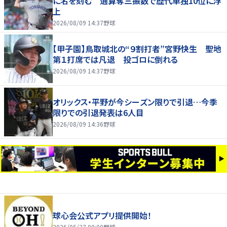
に名を刻む 通算奪三振数で歴代単独10位に浮
上
2026/08/09 14:37
野球
【甲子園】鳥取城北の“９割打者”宮野快生 聖地
第１打席では凡退 投ゴロに倒れる
2026/08/09 14:37
野球
オリックス・平野が今シーズン限りで引退…今季
限りでの引退発表は6人目
2026/08/09 14:36
野球
球心会公式アプリ提供開始！
2026/05/27 00:00
野球