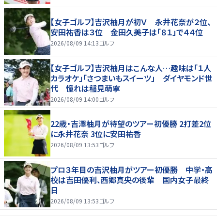
【女子ゴルフ】吉沢柚月が初Ｖ 永井花奈が２位、
安田祐香は３位 金田久美子は「８１」で４４位
2026/08/09 14:13
ゴルフ
【女子ゴルフ】吉沢柚月はこんな人…趣味は「１人
カラオケ」「さつまいもスイーツ」 ダイヤモンド世
代 憧れは稲見萌寧
2026/08/09 14:00
ゴルフ
22歳・吉澤柚月が待望のツアー初優勝 2打差2位
に永井花奈 3位に安田祐香
2026/08/09 13:53
ゴルフ
プロ３年目の吉沢柚月がツアー初優勝 中学・高
校は吉田優利、西郷真央の後輩 国内女子最終
日
2026/08/09 13:53
ゴルフ