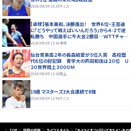
2026/08/09 10:39
テニス
【卓球】張本美和、決勝進出！ 世界６位・王芸迪
に「どうやって戦えばいいんだろう」から４-２で逆
転勝ち 中国選手に今大会２勝目…ＷＴＴチャン
ピオンズ横浜
2026/08/09 12:41
卓球
仙台育英高２年の長森結愛が５位入賞 高校歴
代６位の好記録 青学大の芦田和佳は２０位 Ｕ
２０世界陸上３０００Ｍ
2026/08/09 12:28
陸上
19歳 マスターズ3大会連続で8強
2026/08/09 12:50
テニス
TOP
話題の投稿
ライフスタイル
「ネイルとまつパ行ってきたよ！」あ