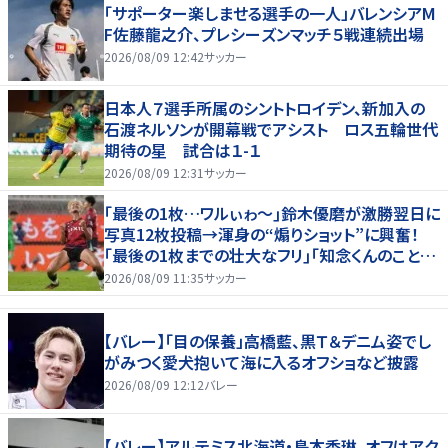
「サポーター楽しませる選手の一人」バレンシアM
F佐藤龍之介、プレシーズンマッチ５戦連続出場
2026/08/09 12:42
サッカー
日本人７選手所属のシントトロイデン、新加入の
石渡ネルソンが開幕戦でアシスト ロス五輪世代
期待の星 試合は１-１
2026/08/09 12:31
サッカー
｢最後の1枚…ワルぃゎ〜｣鈴木優磨が激勝翌日に
写真12枚投稿→渾身の“煽りショット”に興奮！
｢最後の1枚までの壮大なフリ｣｢知念くんのことど
んだけ好きなんよｗ｣
2026/08/09 11:35
サッカー
【バレー】「目の保養」高橋藍、黒Ｔ＆デニム姿でし
がみつく愛犬抱いて海に入るオフショなど披露
2026/08/09 12:12
バレー
【バレー】アルテミス北海道・鳥本香琳、オフはアク