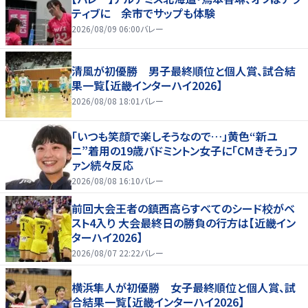
ティブに 余市でサップも体験
2026/08/09 06:00
バレー
清風が初優勝 男子最終順位と個人賞、試合結
果一覧【近畿インターハイ2026】
2026/08/08 18:01
バレー
「いつも笑顔で楽しそうなので…」黄色“新ユ
ニ”着用の19歳バドミントン女子に「CMきそう」フ
ァン続々反応
2026/08/08 16:10
バレー
前回大会王者の鎮西高らすべてのシード校がベ
スト4入り 大会最終日の勝負の行方は【近畿イン
ターハイ2026】
2026/08/07 22:22
バレー
横浜隼人が初優勝 女子最終順位と個人賞、試
合結果一覧【近畿インターハイ2026】