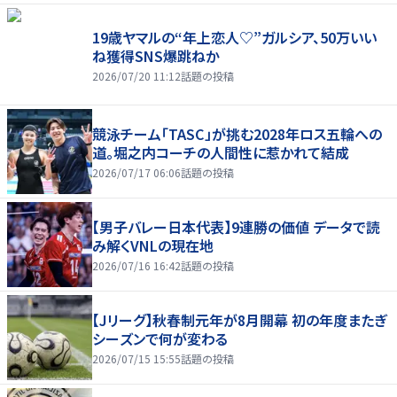
19歳ヤマルの“年上恋人♡”ガルシア、50万いい
ね獲得SNS爆跳ねか
2026/07/20 11:12
話題の投稿
競泳チーム「TASC」が挑む2028年ロス五輪への
道。堀之内コーチの人間性に惹かれて結成
2026/07/17 06:06
話題の投稿
【男子バレー日本代表】9連勝の価値 データで読
み解くVNLの現在地
2026/07/16 16:42
話題の投稿
【Jリーグ】秋春制元年が8月開幕 初の年度またぎ
シーズンで何が変わる
2026/07/15 15:55
話題の投稿