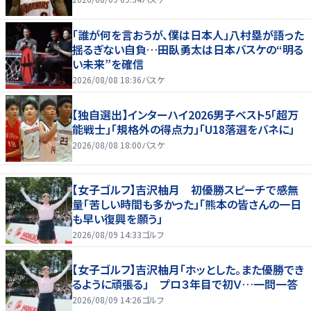
「誰が何を言おうが、僕は日本人」八村塁が語った
揺るぎない自負…田臥勇太は日本バスケの“明る
い未来”を確信
2026/08/08 18:36
バスケ
【独自選出】インターハイ2026男子ベスト5「超万
能戦士」「規格外の得点力」「U18落選をバネに」
2026/08/08 18:00
バスケ
【女子ゴルフ】吉沢柚月 初優勝スピーチで感無
量「苦しい時間も多かった」「熊本の皆さんの一日
も早い復興を願う」
2026/08/09 14:33
ゴルフ
【女子ゴルフ】吉沢柚月「ホッとした。また優勝でき
るように頑張る」 プロ３年目で初Ｖ…一問一答
2026/08/09 14:26
ゴルフ