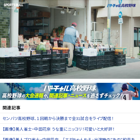
関連記事
センバツ高校野球、１回戦から決勝まで全31試合をライブ配信！
【画像】美人雀士・中田花奈 うな重にニッコリ！可愛いと大好評！
【画像】美人プロ雀士・中田花奈 「エガちゃんねる」出演時の"あの"約束を