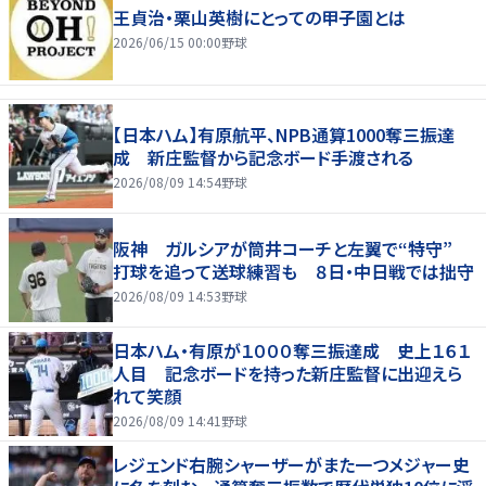
王貞治・栗山英樹にとっての甲子園とは
2026/06/15 00:00
野球
【日本ハム】有原航平、NPB通算1000奪三振達
成 新庄監督から記念ボード手渡される
2026/08/09 14:54
野球
阪神 ガルシアが筒井コーチと左翼で“特守”
打球を追って送球練習も ８日・中日戦では拙守
2026/08/09 14:53
野球
日本ハム・有原が１０００奪三振達成 史上１６１
人目 記念ボードを持った新庄監督に出迎えら
れて笑顔
2026/08/09 14:41
野球
レジェンド右腕シャーザーがまた一つメジャー史