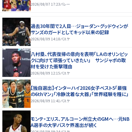
2026/08/07 17:23
バレー
過去30年間で2人目…ジョーダン・グッドウィンが
サンズのガードとしてキッド以来の記録
2026/08/09 14:18
バスケ
八村塁、代表復帰の意向を表明「ＬＡのオリンピッ
クに向けて頑張っていきたい」 サンジャポの取
材を受けた衝撃理由
2026/08/09 12:15
バスケ
【独自選出】インターハイ2026女子ベスト5「最強
の6thマン」「冷静沈着な大器」「世界経験を糧に」
2026/08/09 11:41
バスケ
モンテ・エリス、アルコーン州立大のGMへ…元NB
A選手の大学バスケ界進出が続く
2026/08/09 09:34
バスケ