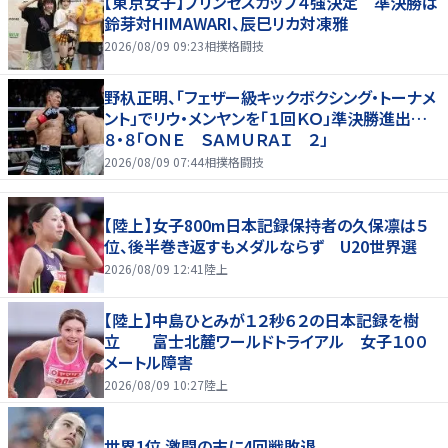
【東京女子】プリンセスカップ４強決定 準決勝は
鈴芽対HIMAWARI、辰巳リカ対凍雅
2026/08/09 09:23
相撲格闘技
野杁正明、「フェザー級キックボクシング・トーナメ
ント」でリウ・メンヤンを「１回ＫＯ」準決勝進出…
８・８「ＯＮＥ ＳＡＭＵＲＡＩ ２」
2026/08/09 07:44
相撲格闘技
【陸上】女子800m日本記録保持者の久保凛は５
位、後半巻き返すもメダルならず U20世界選
2026/08/09 12:41
陸上
【陸上】中島ひとみが１２秒６２の日本記録を樹
立 富士北麓ワールドトライアル 女子１００
メートル障害
2026/08/09 10:27
陸上
世界1位 激闘の末に4回戦敗退