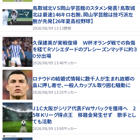
鳥取城北ＶＳ岡山学芸館のスタメン発表！鳥取城
北は最速146キロ右腕、岡山学芸館は技巧派左
腕が先発【26年夏高校野球】
2026/08/09 13:13
野球
久保建英が実戦復帰 Ｗ杯オランダ戦での負傷
を経てＲソシエダードのプレシーズンマッチに約３
０分出場
2026/08/09 13:40
サッカー
ロナウドの結婚式情報に数千人が生まれ故郷の
島に押し寄せ、一般人カップル取り囲む騒動に
2026/08/09 13:25
サッカー
Ｊ１Ｃ大阪がシリア代表ＦＷサバックを獲得へ 2
5年Ｋリーグ得点王 移籍金発生せず 歌手とし
ても活動
2026/08/09 13:00
サッカー