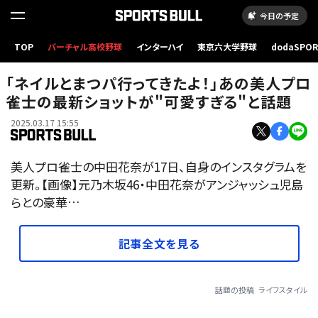
今日の予定
TOP
バーチャル高校野球
インターハイ
東京六大学野球
dodaSPO
（新しいタブ
「ネイルとまつパ行ってきたよ！」あの美人プロ
雀士の最新ショットが"可愛すぎる"と話題
2025.03.17 15:55
美人プロ雀士の中田花奈が17日、自身のインスタグラムを
更新。【画像】元乃木坂46・中田花奈がアンジャッシュ児島
らとの豪華…
記事全文を見る
話題の投稿
ライフスタイル