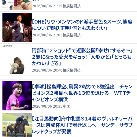
2026/08/06 21:29
相撲格闘技
【ONE】リウ・メンヤンのド派手髪色＆スーツ、態度
について野杁正明「何とも思わない」
2026/08/06 21:03
相撲格闘技
阿部詩“２ショット”で近影公開「幸せにするぞ〜」
２歳になった愛犬をギュッ！「人形かと」「どっちも
かわいすぎる」
2026/08/06 20:40
相撲格闘技
【卓球】松島輝空、驚異の粘りで８強進出 チャン
ピオンズ２勝目へ世界１３位を退ける…ＷＴＴチ
ャンピオンズ横浜
2026/08/06 20:35
卓球
【注目馬動向】府中牝馬Ｓ１４着のヴァルキリーバ
ースは京成杯ＡＨで巻き返しへ サンデーサラブ
レッドクラブが発表