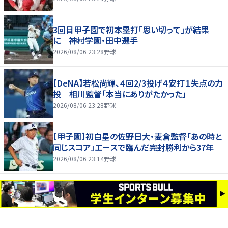
3回目甲子園で初本塁打「思い切って」が結果
に 神村学園・田中選手
2026/08/06 23:28
野球
【DeNA】若松尚輝、４回2/3投げ４安打１失点の力
投 相川監督「本当にありがたかった」
2026/08/06 23:28
野球
【甲子園】初白星の佐野日大・麦倉監督「あの時と
同じスコア」エースで臨んだ完封勝利から37年
2026/08/06 23:14
野球