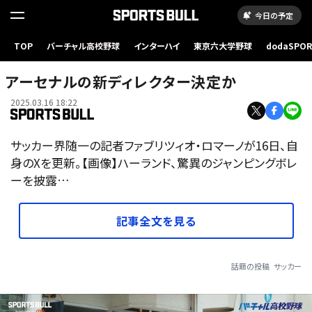
今日の予定
TOP
バーチャル高校野球
インターハイ
東京六大学野球
dodaSPO
（新しいタブ
アーセナルの新ディレクター決定か
2025.03.16 18:22
サッカー界随一の記者ファブリツィオ・ロマーノが16日、自
身のXを更新。【画像】ハーランド、驚異のジャンピングボレ
ーを披露…
記事全文を見る
話題の投稿
サッカー