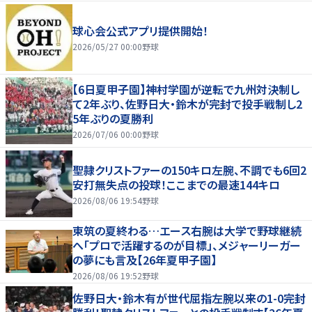
球心会公式アプリ提供開始！
2026/05/27 00:00
野球
【6日夏甲子園】神村学園が逆転で九州対決制し
て2年ぶり、佐野日大・鈴木が完封で投手戦制し2
5年ぶりの夏勝利
2026/07/06 00:00
野球
聖隷クリストファーの150キロ左腕、不調でも6回2
安打無失点の投球！ここまでの最速144キロ
2026/08/06 19:54
野球
東筑の夏終わる…エース右腕は大学で野球継続
へ「プロで活躍するのが目標」、メジャーリーガー
の夢にも言及【26年夏甲子園】
2026/08/06 19:52
野球
佐野日大・鈴木有が世代屈指左腕以来の1-0完封