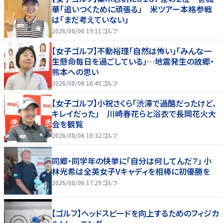
華「追いつくために頑張る」 米ツアー本格参戦
は「まだ考えていない」
2026/08/06 19:11
ゴルフ
【女子ゴルフ】不動裕理「自然は怖い」「みんな一
生懸命毎日を過ごしている」…地震発生の故郷・
熊本への思い
2026/08/06 18:45
ゴルフ
【女子ゴルフ】小祝さくら「渋滞で過酷だったけど、
キレイだった」 川崎春花らと浴衣で長岡花火大
会を観覧
2026/08/06 18:32
ゴルフ
同郷・同学年の快挙に「自分は何してんだ？」 小
林光希は全英女子Vキャディを相棒に初優勝を
2026/08/06 17:29
ゴルフ
【ゴルフ】ヘッドスピードを向上するためのフィジカ