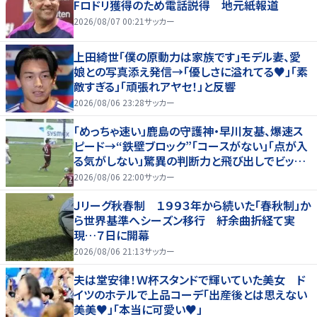
Fロドリ獲得のため電話説得 地元紙報道
2026/08/07 00:21
サッカー
上田綺世「僕の原動力は家族です」モデル妻、愛
娘との写真添え発信→「優しさに溢れてる♥」「素
敵すぎる」「頑張れアヤセ！」と反響
2026/08/06 23:28
サッカー
「めっちゃ速い」鹿島の守護神・早川友基、爆速ス
ピード→“鉄壁ブロック”「コースがない」「点が入
る気がしない」驚異の判断力と飛び出しでビッグ
セーブ
2026/08/06 22:00
サッカー
Ｊリーグ秋春制 １９９３年から続いた「春秋制」か
ら世界基準へシーズン移行 紆余曲折経て実
現…７日に開幕
2026/08/06 21:13
サッカー
夫は堂安律！Ｗ杯スタンドで輝いていた美女 ド
イツのホテルで上品コーデ「出産後とは思えない
美美♥」「本当に可愛い♥」