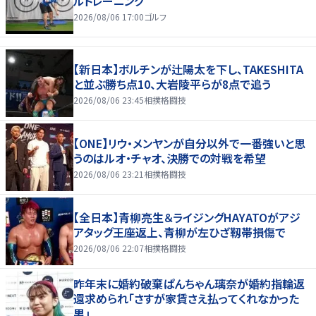
ルトレーニング
2026/08/06 17:00
ゴルフ
【新日本】ボルチンが辻陽太を下し、TAKESHITA
と並ぶ勝ち点10、大岩陵平らが8点で追う
2026/08/06 23:45
相撲格闘技
【ONE】リウ・メンヤンが自分以外で一番強いと思
うのはルオ・チャオ、決勝での対戦を希望
2026/08/06 23:21
相撲格闘技
【全日本】青柳亮生＆ライジングHAYATOがアジ
アタッグ王座返上、青柳が左ひざ靱帯損傷で
2026/08/06 22:07
相撲格闘技
昨年末に婚約破棄ぱんちゃん璃奈が婚約指輪返
還求められ「さすが家賃さえ払ってくれなかった
男」