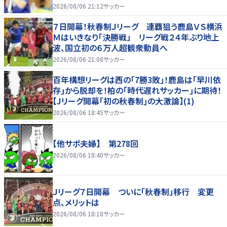
2026/08/06 21:12
サッカー
７日開幕！秋春制Ｊリーグ 連覇狙う鹿島ＶＳ横浜
Ｍはいきなり「決勝戦」 リーグ戦２４年ぶり地上
波、国立初の６万人超観衆動員へ
2026/08/06 21:08
サッカー
百年構想リーグは西の｢7勝3敗｣！鹿島は｢早川依
存｣から脱却を！柏の｢時代遅れサッカー｣に期待！
【Jリーグ開幕｢初の秋春制｣の大激論】(1)
2026/08/06 18:45
サッカー
【他サポ夫婦】 第278回
2026/08/06 18:40
サッカー
Ｊリーグ７日開幕 ついに「秋春制」移行 変更
点、メリットは
2026/08/06 18:18
サッカー