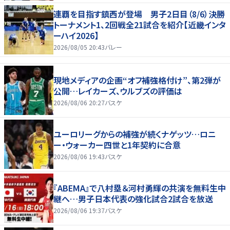
連覇を目指す鎮西が登場 男子2日目（8/6）決勝
トーナメント1、2回戦全21試合を紹介【近畿インタ
ーハイ2026】
2026/08/05 20:43
バレー
現地メディアの企画“オフ補強格付け”、第2弾が
公開…レイカーズ、ウルブズの評価は
2026/08/06 20:27
バスケ
ユーロリーグからの補強が続くナゲッツ…ロニ
ー・ウォーカー四世と1年契約に合意
2026/08/06 19:43
バスケ
『ABEMA』で八村塁＆河村勇輝の共演を無料生中
継へ…男子日本代表の強化試合2試合を放送
2026/08/06 19:37
バスケ