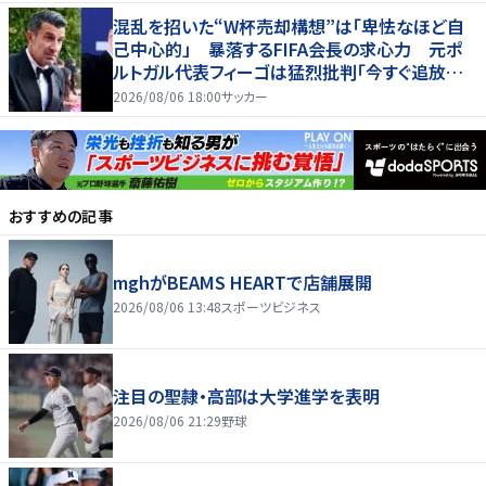
混乱を招いた“W杯売却構想”は「卑怯なほど自
己中心的」 暴落するFIFA会長の求心力 元ポ
ルトガル代表フィーゴは猛烈批判「今すぐ追放す
べきだ」
2026/08/06 18:00
サッカー
おすすめの記事
mghがBEAMS HEARTで店舗展開
2026/08/06 13:48
スポーツビジネス
注目の聖隷・高部は大学進学を表明
2026/08/06 21:29
野球