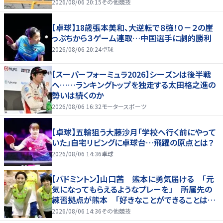
2026/08/06 20:15
その他競技
【卓球】18歳張本美和、大逆転で８強！０－２の崖
っぷちから３ゲーム連取…中国選手に劇的勝利
2026/08/06 20:24
卓球
【スーパーフォーミュラ2026】シーズンは後半戦
へ……ランキングトップを独走する太田格之進の
勢いは続くのか
2026/08/06 16:32
モータースポーツ
【卓球】五輪狙う大藤沙月「学校へ行く前にやって
いた」自宅リビングに卓球台…飛躍の原点とは？
2026/08/06 14:36
卓球
【バドミントン】山口茜 熊本に勇気届ける 「元
気になってもらえるようなプレーを」 所属先の
練習拠点が熊本 「好きなことができることは当
たり前じゃない」
2026/08/06 14:36
その他競技