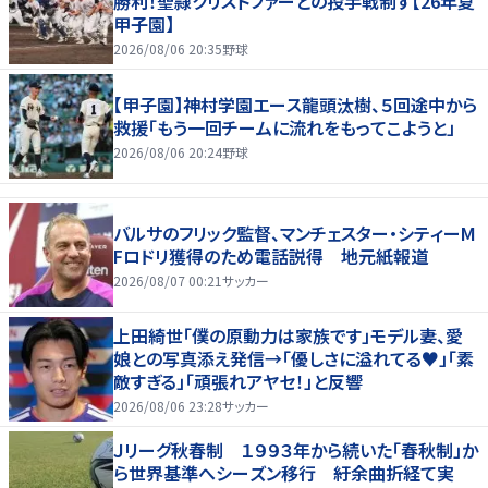
勝利！聖隷クリストファーとの投手戦制す【26年夏
甲子園】
2026/08/06 20:35
野球
【甲子園】神村学園エース龍頭汰樹、５回途中から
救援「もう一回チームに流れをもってこようと」
2026/08/06 20:24
野球
バルサのフリック監督、マンチェスター・シティーM
Fロドリ獲得のため電話説得 地元紙報道
2026/08/07 00:21
サッカー
上田綺世「僕の原動力は家族です」モデル妻、愛
娘との写真添え発信→「優しさに溢れてる♥」「素
敵すぎる」「頑張れアヤセ！」と反響
2026/08/06 23:28
サッカー
Ｊリーグ秋春制 １９９３年から続いた「春秋制」か
ら世界基準へシーズン移行 紆余曲折経て実