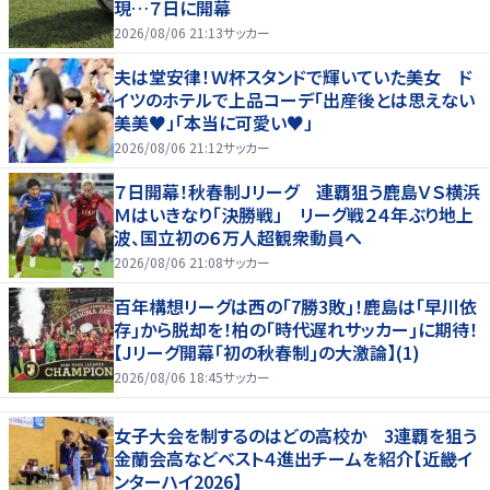
現…７日に開幕
2026/08/06 21:13
サッカー
夫は堂安律！Ｗ杯スタンドで輝いていた美女 ド
イツのホテルで上品コーデ「出産後とは思えない
美美♥」「本当に可愛い♥」
2026/08/06 21:12
サッカー
７日開幕！秋春制Ｊリーグ 連覇狙う鹿島ＶＳ横浜
Ｍはいきなり「決勝戦」 リーグ戦２４年ぶり地上
波、国立初の６万人超観衆動員へ
2026/08/06 21:08
サッカー
百年構想リーグは西の｢7勝3敗｣！鹿島は｢早川依
存｣から脱却を！柏の｢時代遅れサッカー｣に期待！
【Jリーグ開幕｢初の秋春制｣の大激論】(1)
2026/08/06 18:45
サッカー
女子大会を制するのはどの高校か 3連覇を狙う
金蘭会高などベスト４進出チームを紹介【近畿イ
ンターハイ2026】