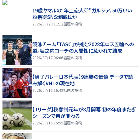
19歳ヤマルの“年上恋人♡”ガルシア、50万いい
ね獲得SNS爆跳ねか
2026/07/20 11:12
話題の投稿
競泳チーム「TASC」が挑む2028年ロス五輪への
道。堀之内コーチの人間性に惹かれて結成
2026/07/17 06:06
話題の投稿
【男子バレー日本代表】9連勝の価値 データで読
み解くVNLの現在地
2026/07/16 16:42
話題の投稿
【Jリーグ】秋春制元年が8月開幕 初の年度またぎ
シーズンで何が変わる
2026/07/15 15:55
話題の投稿