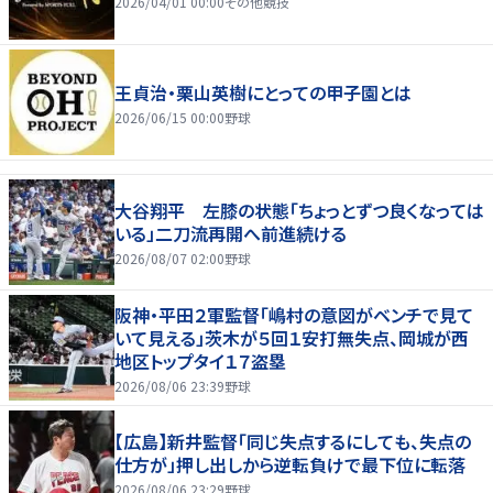
2026/04/01 00:00
その他競技
王貞治・栗山英樹にとっての甲子園とは
2026/06/15 00:00
野球
大谷翔平 左膝の状態「ちょっとずつ良くなっては
いる」二刀流再開へ前進続ける
2026/08/07 02:00
野球
阪神・平田２軍監督「嶋村の意図がベンチで見て
いて見える」茨木が５回１安打無失点、岡城が西
地区トップタイ１７盗塁
2026/08/06 23:39
野球
【広島】新井監督「同じ失点するにしても、失点の
仕方が」押し出しから逆転負けで最下位に転落
2026/08/06 23:29
野球