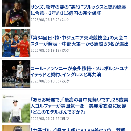
サンズ、攻守の要の”悪役”ブルックスと契約延長
に合意…3年約115億円の完全保証
2026/08/06 19:23
バスケ
「第34回日・韓・中ジュニア交流競技会」の大会ロ
スターが発表…中部大第一から馬越ら3名が選出
2026/08/06 19:18
バスケ
コール・アンソニーが豪州移籍…メルボルン・ユナ
イテッドと契約、イングルスと再共演
2026/08/06 19:06
バスケ
「あらお綺麗で」「最高の暑中見舞いです」２５歳美
人ゴルファーが雰囲気一変 美麗浴衣姿に反響
「どこのモデルさんですか？」
2026/08/06 21:55
ゴルフ
【女子ゴルフ】桑木志帆に８１８Ｐ差の２位 菅楓