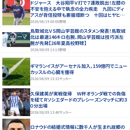
ドジャース 大谷翔平Ｖ打で７連敗脱出！左膝の
不安を抱える中で執念の全力疾走 九回にディ
アスが背信投球も悪循環断つ 十回はヒヤヒヤ
もリード守る
2026/06/19 00:00
野球
鳥取城北ＶＳ岡山学芸館のスタメン発表！鳥取城
北は最速146キロ右腕、岡山学芸館は技巧派左
腕が先発【26年夏高校野球】
2026/08/09 13:13
野球
ギマランイスがアーセナル加入、159億円でニュー
カッスルの心臓を獲得
2026/08/09 15:32
サッカー
久保建英が実戦復帰 Ｗ杯オランダ戦での負傷
を経てＲソシエダードのプレシーズンマッチに約３
０分出場
2026/08/09 13:40
サッカー
ロナウドの結婚式情報に数千人が生まれ故郷の