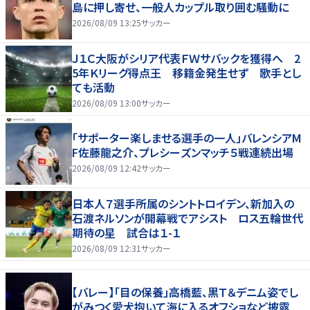
島に押し寄せ、一般人カップル取り囲む騒動に
2026/08/09 13:25
サッカー
Ｊ１Ｃ大阪がシリア代表ＦＷサバックを獲得へ 2
5年Ｋリーグ得点王 移籍金発生せず 歌手とし
ても活動
2026/08/09 13:00
サッカー
「サポーター楽しませる選手の一人」バレンシアM
F佐藤龍之介、プレシーズンマッチ５戦連続出場
2026/08/09 12:42
サッカー
日本人７選手所属のシントトロイデン、新加入の
石渡ネルソンが開幕戦でアシスト ロス五輪世代
期待の星 試合は１-１
2026/08/09 12:31
サッカー
【バレー】「目の保養」高橋藍、黒Ｔ＆デニム姿でし
がみつく愛犬抱いて海に入るオフショなど披露