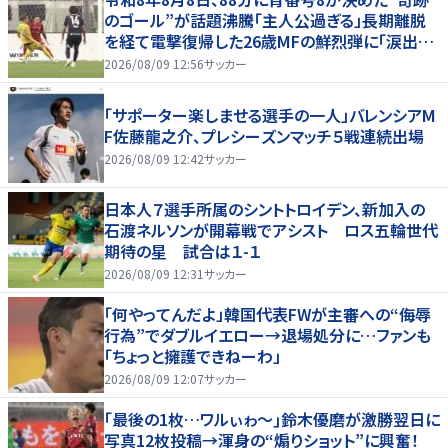
のゴール”が話題沸騰「主人公過ぎる」長期離脱
を経て電撃復帰した26歳MFの鮮烈弾に「涙出て
きた」
2026/08/09 12:56
サッカー
「サポーター楽しませる選手の一人」バレンシアM
F佐藤龍之介、プレシーズンマッチ５戦連続出場
2026/08/09 12:42
サッカー
日本人７選手所属のシントトロイデン、新加入の
石渡ネルソンが開幕戦でアシスト ロス五輪世代
期待の星 試合は１-１
2026/08/09 12:31
サッカー
「何やってんだよ」韓国代表FWが主審への“侮辱
行為”でダブルイエロー→退場処分に…ファンも
「ちょっと擁護できねーわ」
2026/08/09 12:07
サッカー
｢最後の1枚…ワルぃゎ〜｣鈴木優磨が激勝翌日に
写真12枚投稿→渾身の“煽りショット”に興奮！