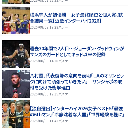
2026/08/07 22:22
バレー
横浜隼人が初優勝 女子最終順位と個人賞、試
合結果一覧【近畿インターハイ2026】
2026/08/07 17:23
バレー
過去30年間で2人目…ジョーダン・グッドウィンが
サンズのガードとしてキッド以来の記録
2026/08/09 14:18
バスケ
八村塁、代表復帰の意向を表明「ＬＡのオリンピッ
クに向けて頑張っていきたい」 サンジャポの取
材を受けた衝撃理由
2026/08/09 12:15
バスケ
【独自選出】インターハイ2026女子ベスト5「最強
の6thマン」「冷静沈着な大器」「世界経験を糧に」
2026/08/09 11:41
バスケ