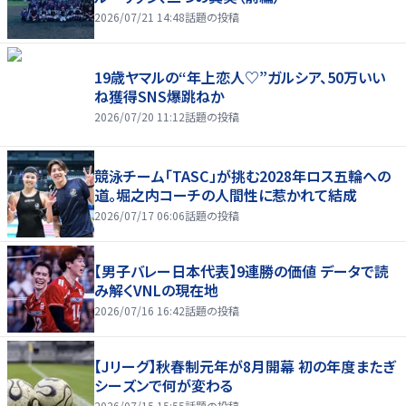
2026/07/21 14:48
話題の投稿
19歳ヤマルの“年上恋人♡”ガルシア、50万いい
ね獲得SNS爆跳ねか
2026/07/20 11:12
話題の投稿
競泳チーム「TASC」が挑む2028年ロス五輪への
道。堀之内コーチの人間性に惹かれて結成
2026/07/17 06:06
話題の投稿
【男子バレー日本代表】9連勝の価値 データで読
み解くVNLの現在地
2026/07/16 16:42
話題の投稿
【Jリーグ】秋春制元年が8月開幕 初の年度またぎ
シーズンで何が変わる
2026/07/15 15:55
話題の投稿