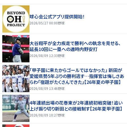
球心会公式アプリ提供開始！
2026/05/27 00:00
野球
大谷翔平が全力疾走で勝利への執念を見せる、
延長10回に一塁への適時内野安打
2026/08/09 12:33
野球
「甲子園に来たからゴールではなかった」 新田が
愛媛県勢5年ぶりの勝利逃す…指揮官は悔しさあ
らわ「宿題がたくさんできた」【26年夏の甲子園】
2026/08/09 13:46
野球
4年連続出場の花巻東が2年連続初戦突破！追い
上げ振り切り新田との接戦制す【26年夏甲子園】
2026/08/09 10:27
野球