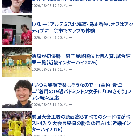
2026/08/09 12:12
バレー
【バレー】アルテミス北海道・鳥本香琳、オフはアク
ティブに 余市でサップも体験
2026/08/09 06:00
バレー
清風が初優勝 男子最終順位と個人賞、試合結
果一覧【近畿インターハイ2026】
2026/08/08 18:01
バレー
「いつも笑顔で楽しそうなので…」黄色“新ユ
ニ”着用の19歳バドミントン女子に「CMきそう」フ
ァン続々反応
2026/08/08 16:10
バレー
前回大会王者の鎮西高らすべてのシード校がベ
スト4入り 大会最終日の勝負の行方は【近畿イン
ターハイ2026】