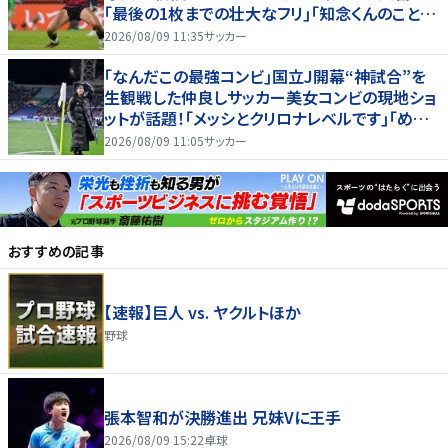
｢最後の1枚までの壮大なフリ｣｢知念くんのことど
んだけ好きなんよｗ｣
2026/08/09 11:35
サッカー
｢なんだこの最強コンビ｣国立J開幕“神試合”を
生観戦した仲良しサッカー美女コンビの現地ショ
ットが話題！｢メッシとクリロナレベルです｣｢めちゃ
くちゃ可愛い｣
2026/08/09 11:05
サッカー
おすすめの記事
【速報】巨人 vs. ヤクルトほか
野球
張本智和が決勝進出 兄妹Vに王手
2026/08/09 15:22
卓球