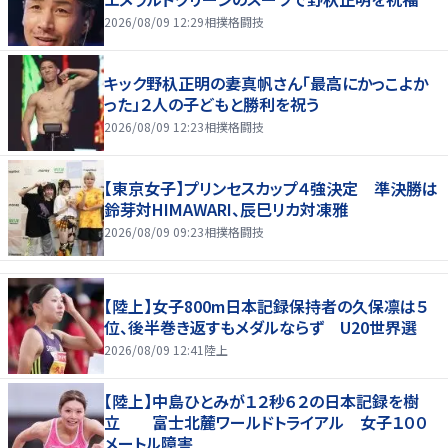
2026/08/09 12:29
相撲格闘技
キック野杁正明の妻真帆さん「最高にかっこよか
った」２人の子どもと勝利を祝う
2026/08/09 12:23
相撲格闘技
【東京女子】プリンセスカップ４強決定 準決勝は
鈴芽対HIMAWARI、辰巳リカ対凍雅
2026/08/09 09:23
相撲格闘技
【陸上】女子800m日本記録保持者の久保凛は５
位、後半巻き返すもメダルならず U20世界選
2026/08/09 12:41
陸上
【陸上】中島ひとみが１２秒６２の日本記録を樹
立 富士北麓ワールドトライアル 女子１００
メートル障害