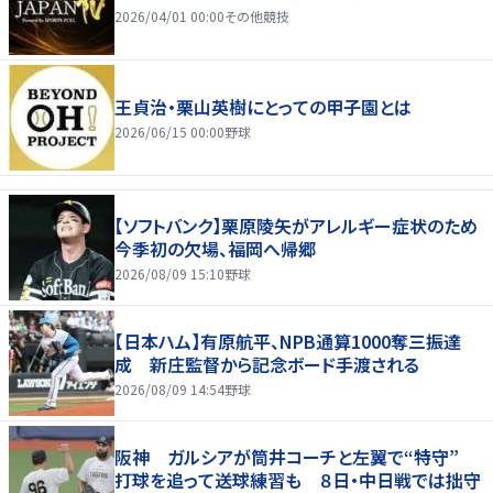
2026/04/01 00:00
その他競技
王貞治・栗山英樹にとっての甲子園とは
2026/06/15 00:00
野球
【ソフトバンク】栗原陵矢がアレルギー症状のため
今季初の欠場、福岡へ帰郷
2026/08/09 15:10
野球
【日本ハム】有原航平、NPB通算1000奪三振達
成 新庄監督から記念ボード手渡される
2026/08/09 14:54
野球
阪神 ガルシアが筒井コーチと左翼で“特守”
打球を追って送球練習も ８日・中日戦では拙守