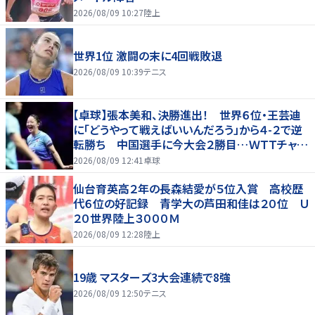
2026/08/09 10:27
陸上
世界1位 激闘の末に4回戦敗退
2026/08/09 10:39
テニス
【卓球】張本美和、決勝進出！ 世界６位・王芸迪
に「どうやって戦えばいいんだろう」から４-２で逆
転勝ち 中国選手に今大会２勝目…ＷＴＴチャン
ピオンズ横浜
2026/08/09 12:41
卓球
仙台育英高２年の長森結愛が５位入賞 高校歴
代６位の好記録 青学大の芦田和佳は２０位 Ｕ
２０世界陸上３０００Ｍ
2026/08/09 12:28
陸上
19歳 マスターズ3大会連続で8強
2026/08/09 12:50
テニス