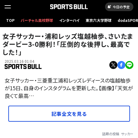
今日の予定
TOP
バーチャル高校野球
インターハイ
東京六大学野球
dodaSPO
（新しいタブ
女子サッカー・浦和レッズ塩越柚歩、さいたま
ダービー3-0勝利！「圧倒的な後押し、最高で
した！」
2025.03.16 01:04
女子サッカー・三菱重工浦和レッズレディースの塩越柚歩
が15日、自身のインスタグラムを更新した。【画像】「天気が
良くて最高…
記事全文を見る
話題の投稿
サッカー