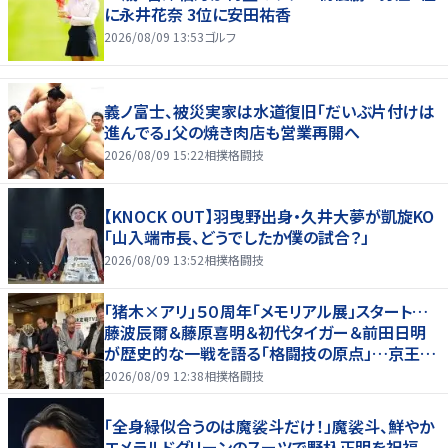
に永井花奈 3位に安田祐香
2026/08/09 13:53
ゴルフ
義ノ富士、被災実家は水道復旧「だいぶ片付けは
進んでる」父の焼き肉店も営業再開へ
2026/08/09 15:22
相撲格闘技
【KNOCK OUT】羽曳野出身・久井大夢が凱旋KO
「山入端市長、どうでしたか僕の試合？」
2026/08/09 13:52
相撲格闘技
「猪木×アリ」５０周年「メモリアル展」スタート…
藤波辰爾＆藤原喜明＆初代タイガー＆前田日明
が歴史的な一戦を語る「格闘技の原点」…京王プ
ラザホテルで３１日まで
2026/08/09 12:38
相撲格闘技
「全身緑似合うのは魔裟斗だけ！」魔裟斗、鮮やか
エメラルドグリーンのスーツで野杁正明を祝福