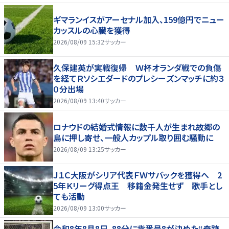
ギマランイスがアーセナル加入、159億円でニュー
カッスルの心臓を獲得
2026/08/09 15:32
サッカー
久保建英が実戦復帰 Ｗ杯オランダ戦での負傷
を経てＲソシエダードのプレシーズンマッチに約３
０分出場
2026/08/09 13:40
サッカー
ロナウドの結婚式情報に数千人が生まれ故郷の
島に押し寄せ、一般人カップル取り囲む騒動に
2026/08/09 13:25
サッカー
Ｊ１Ｃ大阪がシリア代表ＦＷサバックを獲得へ 2
5年Ｋリーグ得点王 移籍金発生せず 歌手とし
ても活動
2026/08/09 13:00
サッカー
令和8年8月8日、88分に背番号8が決めた“奇跡