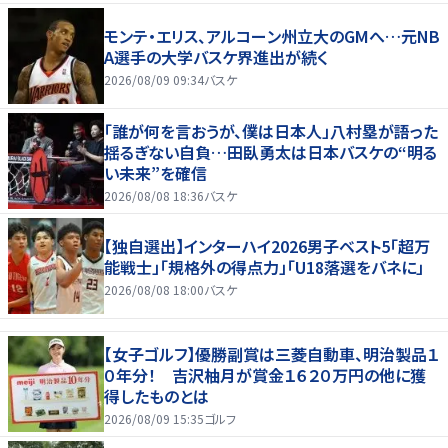
モンテ・エリス、アルコーン州立大のGMへ…元NB
A選手の大学バスケ界進出が続く
2026/08/09 09:34
バスケ
「誰が何を言おうが、僕は日本人」八村塁が語った
揺るぎない自負…田臥勇太は日本バスケの“明る
い未来”を確信
2026/08/08 18:36
バスケ
【独自選出】インターハイ2026男子ベスト5「超万
能戦士」「規格外の得点力」「U18落選をバネに」
2026/08/08 18:00
バスケ
【女子ゴルフ】優勝副賞は三菱自動車、明治製品１
０年分！ 吉沢柚月が賞金１６２０万円の他に獲
得したものとは
2026/08/09 15:35
ゴルフ