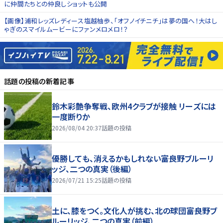
に仲間たちとの仲良しショットも公開
【画像】浦和レッズレディース塩越柚歩、「オフノイチニチ」は夢の国へ！大はし
ゃぎのスマイルムービーにファンメロメロ！？
話題の投稿
の新着記事
鈴木彩艶争奪戦、欧州4クラブが接触 リーズには
一度断りか
2026/08/04 20:37
話題の投稿
優勝しても、消えるかもしれない――富良野ブルーリ
ッジ、二つの真実（後編）
2026/07/21 15:25
話題の投稿
土に、膝をつく。文化人が挑む、北の球団――富良野ブ
ルーリッジ、二つの真実（前編）