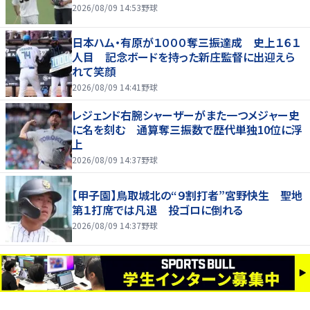
2026/08/09 14:53
野球
日本ハム・有原が１０００奪三振達成 史上１６１
人目 記念ボードを持った新庄監督に出迎えら
れて笑顔
2026/08/09 14:41
野球
レジェンド右腕シャーザーがまた一つメジャー史
に名を刻む 通算奪三振数で歴代単独10位に浮
上
2026/08/09 14:37
野球
【甲子園】鳥取城北の“９割打者”宮野快生 聖地
第１打席では凡退 投ゴロに倒れる
2026/08/09 14:37
野球