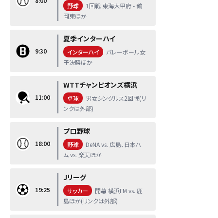
8:00
野球
1回戦 東海大甲府 - 鶴
岡東ほか
夏季インターハイ
9:30
インターハイ
バレーボール女
子決勝ほか
WTTチャンピオンズ横浜
11:00
卓球
男女シングルス2回戦(リ
ンクは外部)
プロ野球
18:00
野球
DeNA vs. 広島、日本ハ
ム vs. 楽天ほか
Jリーグ
19:25
サッカー
開幕 横浜FM vs. 鹿
島ほか(リンクは外部)