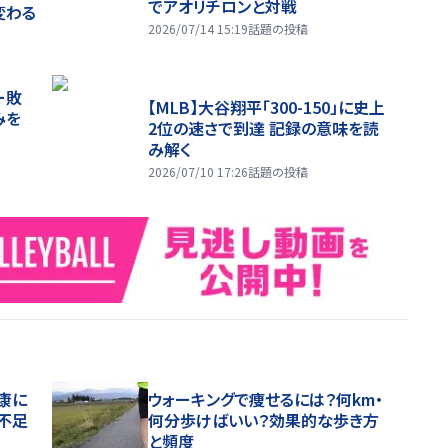
でアオリチロンと対戦
変わる
2026/07/14 15:19
話題の投稿
ー敗
【MLB】大谷翔平「300-150」に史上
みを
2位の速さで到達 記録の意味を読
み解く
2026/07/10 17:26
話題の投稿
康に
ウォーキングで痩せるには？何km・
不足
何分歩けばいい？効果的な歩き方
と頻度