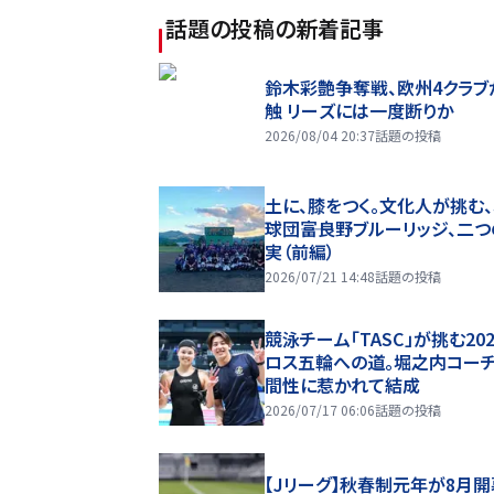
話題の投稿
の新着記事
鈴木彩艶争奪戦、欧州4クラブ
触 リーズには一度断りか
2026/08/04 20:37
話題の投稿
土に、膝をつく。文化人が挑む
球団――富良野ブルーリッジ、二
実（前編）
2026/07/21 14:48
話題の投稿
競泳チーム「TASC」が挑む20
ロス五輪への道。堀之内コー
間性に惹かれて結成
2026/07/17 06:06
話題の投稿
【Jリーグ】秋春制元年が8月開