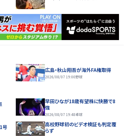
広島・秋山翔吾が海外FA権取得
2026/08/07 19:00
野球
早田ひなが18歳有望株に快勝で8
点
強
2026/08/07 19:48
卓球
高校野球初のビデオ検証も判定覆
1号
らず