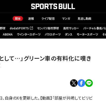
競技
速報
ライブ配信
マンガ
見逃し動画
野球
dodaSPORTS
センバツ高校野球
高校サッカー
バーチャル春高バ
（新しいタブで開く）
ABEMA
ウインタースポーツ
パラスポーツ
ダンス
モータースポーツ
そ
として…」グリーン車の有料化に嘆き
！
、自身のXを更新した。【動画】「部屋が共鳴してビリビ