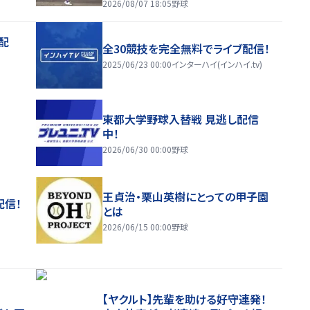
2026/08/07 18:05
野球
配
全30競技を完全無料でライブ配信！
2025/06/23 00:00
インターハイ(インハイ.tv)
東都大学野球入替戦 見逃し配信
中！
2026/06/30 00:00
野球
王貞治・栗山英樹にとっての甲子園
配信！
とは
2026/06/15 00:00
野球
【ヤクルト】先輩を助ける好守連発！