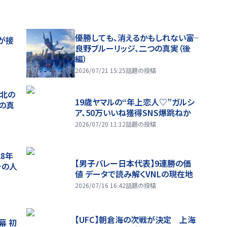
優勝しても、消えるかもしれない――富
が接
良野ブルーリッジ、二つの真実（後
編）
2026/07/21 15:25
話題の投稿
、北の
19歳ヤマルの“年上恋人♡”ガルシ
つの真
ア、50万いいね獲得SNS爆跳ねか
2026/07/20 11:12
話題の投稿
28年
【男子バレー日本代表】9連勝の価
チの人
値 データで読み解くVNLの現在地
2026/07/16 16:42
話題の投稿
【UFC】朝倉海の次戦が決定 上海
幕 初