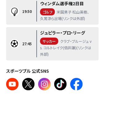
ウィンダム選手権2日目
19:50
ゴルフ
米国男子 松山英樹、
久常涼ら出場(リンクは外部)
ジュピラー・プロ・リーグ
サッカー
クラブ・ブルージュ v
27:45
s. コルトレイク(倍井謙)(リンクは
外部)
スポーツブル 公式SNS