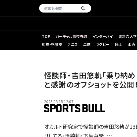
TOP
バーチャル高校野球
インターハイ
東京六大学
相撲・格闘技
テニス
卓球
ラグビー
陸上
水泳
怪談師・吉田悠軌「乗り納め
と感謝のオフショットを公開
2025.03.15 12:07
オカルト研究家で怪談師の吉田悠軌が13日
リしてる」怪談師・下駄華緒、…