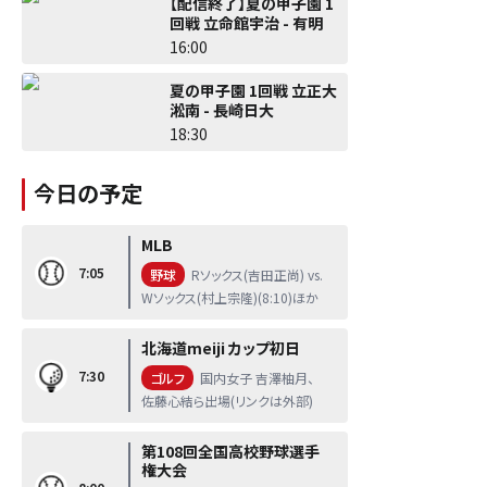
【配信終了】夏の甲子園 1
回戦 立命館宇治 - 有明
16:00
夏の甲子園 1回戦 立正大
淞南 - 長崎日大
18:30
今日の予定
MLB
7:05
野球
Rソックス(吉田正尚) vs.
Wソックス(村上宗隆)(8:10)ほか
北海道meiji カップ初日
7:30
ゴルフ
国内女子 吉澤柚月、
佐藤心結ら出場(リンクは外部)
第108回全国高校野球選手
権大会