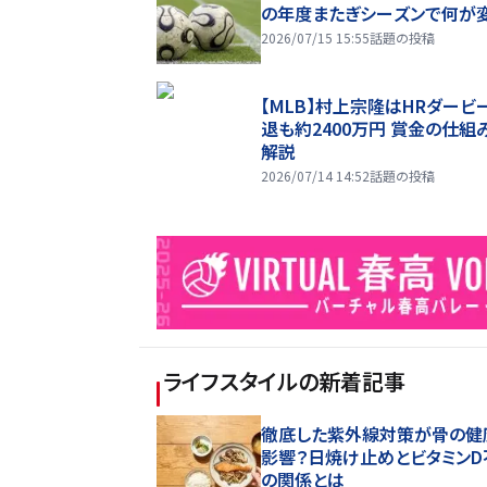
の年度またぎシーズンで何が
2026/07/15 15:55
話題の投稿
【MLB】村上宗隆はHRダービ
退も約2400万円 賞金の仕組
解説
2026/07/14 14:52
話題の投稿
ライフスタイル
の新着記事
徹底した紫外線対策が骨の健
影響？日焼け止めとビタミンD
の関係とは