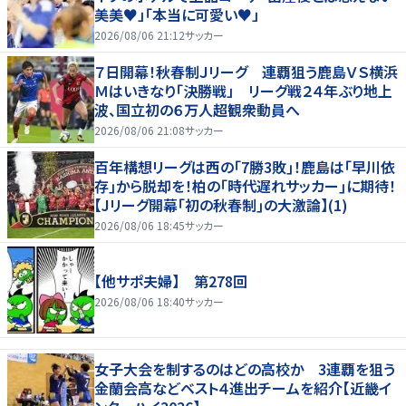
美美♥」「本当に可愛い♥」
2026/08/06 21:12
サッカー
７日開幕！秋春制Ｊリーグ 連覇狙う鹿島ＶＳ横浜
Ｍはいきなり「決勝戦」 リーグ戦２４年ぶり地上
波、国立初の６万人超観衆動員へ
2026/08/06 21:08
サッカー
百年構想リーグは西の｢7勝3敗｣！鹿島は｢早川依
存｣から脱却を！柏の｢時代遅れサッカー｣に期待！
【Jリーグ開幕｢初の秋春制｣の大激論】(1)
2026/08/06 18:45
サッカー
【他サポ夫婦】 第278回
2026/08/06 18:40
サッカー
女子大会を制するのはどの高校か 3連覇を狙う
金蘭会高などベスト４進出チームを紹介【近畿イ