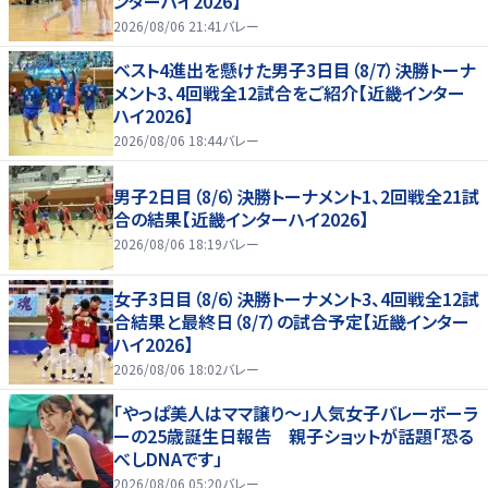
ンターハイ2026】
2026/08/06 21:41
バレー
ベスト4進出を懸けた男子3日目（8/7）決勝トーナ
メント3、4回戦全12試合をご紹介【近畿インター
ハイ2026】
2026/08/06 18:44
バレー
男子2日目（8/6）決勝トーナメント1、2回戦全21試
合の結果【近畿インターハイ2026】
2026/08/06 18:19
バレー
女子3日目（8/6）決勝トーナメント3、4回戦全12試
合結果と最終日（8/7）の試合予定【近畿インター
ハイ2026】
2026/08/06 18:02
バレー
「やっぱ美人はママ譲り～」人気女子バレーボーラ
ーの25歳誕生日報告 親子ショットが話題「恐る
べしDNAです」
2026/08/06 05:20
バレー