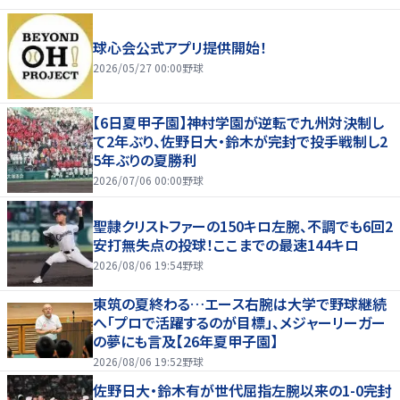
球心会公式アプリ提供開始！
2026/05/27 00:00
野球
【6日夏甲子園】神村学園が逆転で九州対決制し
て2年ぶり、佐野日大・鈴木が完封で投手戦制し2
5年ぶりの夏勝利
2026/07/06 00:00
野球
聖隷クリストファーの150キロ左腕、不調でも6回2
安打無失点の投球！ここまでの最速144キロ
2026/08/06 19:54
野球
東筑の夏終わる…エース右腕は大学で野球継続
へ「プロで活躍するのが目標」、メジャーリーガー
の夢にも言及【26年夏甲子園】
2026/08/06 19:52
野球
佐野日大・鈴木有が世代屈指左腕以来の1-0完封