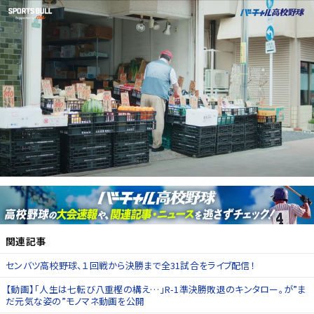
関連記事
センバツ高校野球、１回戦から決勝まで全31試合をライブ配信！
【動画】「人生は七転び八重樫の構え…」R-1準決勝敗退のキンタロー。が”ま
だ元気な姿の”モノマネ動画を公開