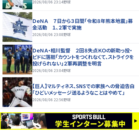
2026/08/06 23:14
野球
ＤｅＮＡ ７日から３日間「令和８年熊本地震」募
金活動 １、２軍で実施
2026/08/06 23:08
野球
ＤｅＮＡ・相川監督 ２回８失点ＫＯの新助っ投・
ビドに落胆「カウントをつくれなくて、ストライクを
投げられない」２軍再調整を明言
2026/08/06 23:04
野球
【巨人】マルティネス、SNSでの家族への脅迫告白
「ひどいメッセージ送るようなことはやめて」
2026/08/06 22:56
野球