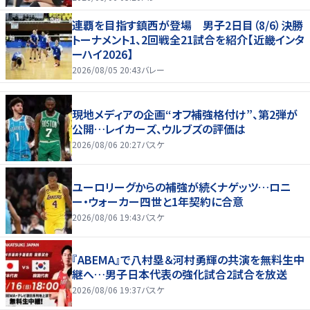
連覇を目指す鎮西が登場 男子2日目（8/6）決勝
トーナメント1、2回戦全21試合を紹介【近畿インタ
ーハイ2026】
2026/08/05 20:43
バレー
現地メディアの企画“オフ補強格付け”、第2弾が
公開…レイカーズ、ウルブズの評価は
2026/08/06 20:27
バスケ
ユーロリーグからの補強が続くナゲッツ…ロニ
ー・ウォーカー四世と1年契約に合意
2026/08/06 19:43
バスケ
『ABEMA』で八村塁＆河村勇輝の共演を無料生中
継へ…男子日本代表の強化試合2試合を放送
2026/08/06 19:37
バスケ