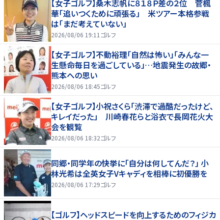
【女子ゴルフ】桑木志帆に８１８Ｐ差の２位 菅楓
華「追いつくために頑張る」 米ツアー本格参戦
は「まだ考えていない」
2026/08/06 19:11
ゴルフ
【女子ゴルフ】不動裕理「自然は怖い」「みんな一
生懸命毎日を過ごしている」…地震発生の故郷・
熊本への思い
2026/08/06 18:45
ゴルフ
【女子ゴルフ】小祝さくら「渋滞で過酷だったけど、
キレイだった」 川崎春花らと浴衣で長岡花火大
会を観覧
2026/08/06 18:32
ゴルフ
同郷・同学年の快挙に「自分は何してんだ？」 小
林光希は全英女子Vキャディを相棒に初優勝を
2026/08/06 17:29
ゴルフ
【ゴルフ】ヘッドスピードを向上するためのフィジカ