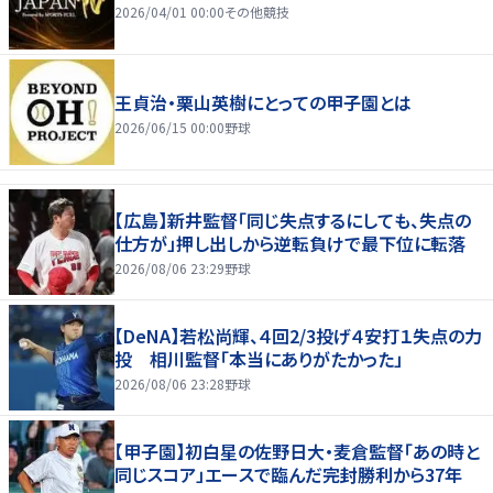
2026/04/01 00:00
その他競技
王貞治・栗山英樹にとっての甲子園とは
2026/06/15 00:00
野球
【広島】新井監督「同じ失点するにしても、失点の
仕方が」押し出しから逆転負けで最下位に転落
2026/08/06 23:29
野球
【DeNA】若松尚輝、４回2/3投げ４安打１失点の力
投 相川監督「本当にありがたかった」
2026/08/06 23:28
野球
【甲子園】初白星の佐野日大・麦倉監督「あの時と
同じスコア」エースで臨んだ完封勝利から37年