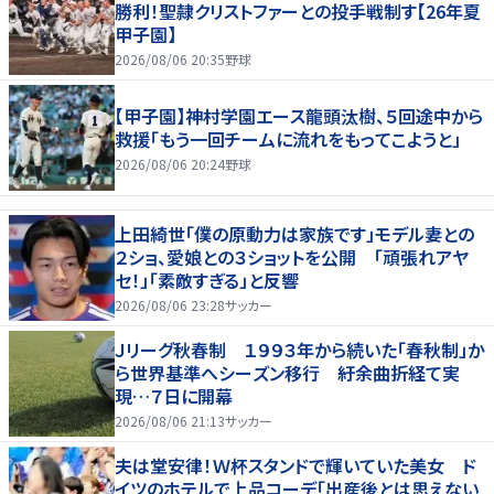
勝利！聖隷クリストファーとの投手戦制す【26年夏
甲子園】
2026/08/06 20:35
野球
【甲子園】神村学園エース龍頭汰樹、５回途中から
救援「もう一回チームに流れをもってこようと」
2026/08/06 20:24
野球
上田綺世「僕の原動力は家族です」モデル妻との
２ショ、愛娘との３ショットを公開 「頑張れアヤ
セ！」「素敵すぎる」と反響
2026/08/06 23:28
サッカー
Ｊリーグ秋春制 １９９３年から続いた「春秋制」か
ら世界基準へシーズン移行 紆余曲折経て実
現…７日に開幕
2026/08/06 21:13
サッカー
夫は堂安律！Ｗ杯スタンドで輝いていた美女 ド
イツのホテルで上品コーデ「出産後とは思えない