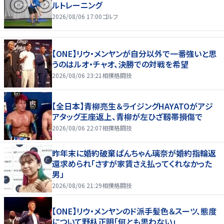
ルトレーニング
2026/08/06 17:00
ゴルフ
【ONE】リウ・メンヤンが自分以外で一番強いと思
うのはルオ・チャオ、決勝での対戦を希望
2026/08/06 23:21
相撲格闘技
【全日本】青柳亮生＆ライジングHAYATOがアジ
アタッグ王座返上、青柳が左ひざ靱帯損傷で
2026/08/06 22:07
相撲格闘技
昨年末に婚約破棄ぱんちゃん璃奈が婚約指輪返
還求められ「さすが家賃さえ払ってくれなかった
男」
2026/08/06 21:29
相撲格闘技
【ONE】リウ・メンヤンのド派手髪色＆スーツ、態度
について野杁正明「何とも思わない」