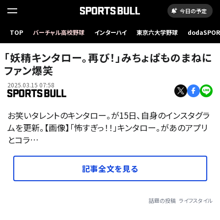
今日の予定
TOP
バーチャル高校野球
インターハイ
東京六大学野球
dodaSPO
（新しいタブ
「妖精キンタロー。再び！」みちょぱものまねに
ファン爆笑
2025.03.15 07:58
お笑いタレントのキンタロー。が15日、自身のインスタグラ
ムを更新。【画像】「怖すぎっ！！」キンタロー。があのアプリ
とコラ…
記事全文を見る
話題の投稿
ライフスタイル