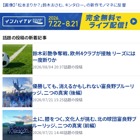
【画像】「松本まりか？」鈴木おさむ、キンタロー。の新作モノマネに反響
話題の投稿
の新着記事
鈴木彩艶争奪戦、欧州4クラブが接触 リーズには
一度断りか
2026/08/04 20:37
話題の投稿
優勝しても、消えるかもしれない――富良野ブルーリ
ッジ、二つの真実（後編）
2026/07/21 15:25
話題の投稿
土に、膝をつく。文化人が挑む、北の球団――富良野ブ
ルーリッジ、二つの真実（前編）
2026/07/21 14:48
話題の投稿