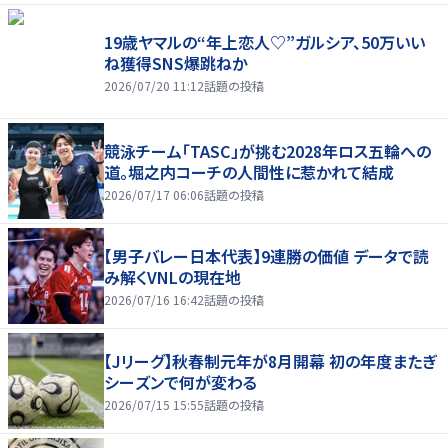
19歳ヤマルの“年上恋人♡”ガルシア、50万いい
ね獲得SNS爆跳ねか
2026/07/20 11:12
話題の投稿
競泳チーム「TASC」が挑む2028年ロス五輪への
道。堀之内コーチの人間性に惹かれて結成
2026/07/17 06:06
話題の投稿
【男子バレー日本代表】9連勝の価値 データで読
み解くVNLの現在地
2026/07/16 16:42
話題の投稿
【Jリーグ】秋春制元年が8月開幕 初の年度またぎ
シーズンで何が変わる
2026/07/15 15:55
話題の投稿