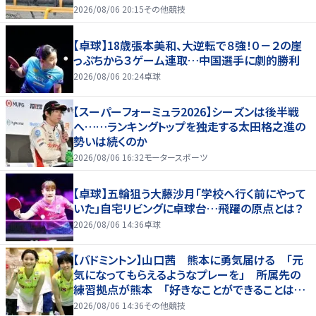
2026/08/06 20:15
その他競技
【卓球】18歳張本美和、大逆転で８強！０－２の崖
っぷちから３ゲーム連取…中国選手に劇的勝利
2026/08/06 20:24
卓球
【スーパーフォーミュラ2026】シーズンは後半戦
へ……ランキングトップを独走する太田格之進の
勢いは続くのか
2026/08/06 16:32
モータースポーツ
【卓球】五輪狙う大藤沙月「学校へ行く前にやって
いた」自宅リビングに卓球台…飛躍の原点とは？
2026/08/06 14:36
卓球
【バドミントン】山口茜 熊本に勇気届ける 「元
気になってもらえるようなプレーを」 所属先の
練習拠点が熊本 「好きなことができることは当
たり前じゃない」
2026/08/06 14:36
その他競技