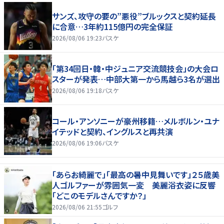
サンズ、攻守の要の”悪役”ブルックスと契約延長
に合意…3年約115億円の完全保証
2026/08/06 19:23
バスケ
「第34回日・韓・中ジュニア交流競技会」の大会ロ
スターが発表…中部大第一から馬越ら3名が選出
2026/08/06 19:18
バスケ
コール・アンソニーが豪州移籍…メルボルン・ユナ
イテッドと契約、イングルスと再共演
2026/08/06 19:06
バスケ
「あらお綺麗で」「最高の暑中見舞いです」２５歳美
人ゴルファーが雰囲気一変 美麗浴衣姿に反響
「どこのモデルさんですか？」
2026/08/06 21:55
ゴルフ