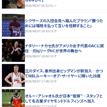
2026/08/07 05:22
バレー
シクサーズの入団会見へ臨んだブラウン「勝つた
めには犠牲を払って互いを信頼すること」
2026/08/07 18:33
バスケ
ナタリー・ナカセ氏がアメリカ女子代表のACに就
任…元bjリーグHCが世界の舞台へ
2026/08/07 18:00
バスケ
立川ダイス、豪州出身ビッグマンが新加入…かつ
てNBLルーキー・オブ・ザ・イヤーに輝いた28歳
2026/08/07 17:49
バスケ
オルー・アシャオル氏が日本“復帰”…スタッフと
して名古屋ダイヤモンドドルフィンズへ加入
2026/08/07 17:13
バスケ