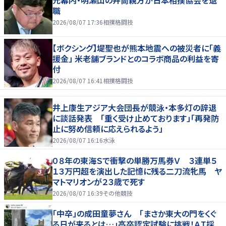
元幕内・明瀬山の井筒親方が日本相撲協会を退
職
2026/08/07 17:36
相撲格闘技
【ボクシング】堤聖也が熊本地震への被災者に「義
援金」 米老舗ブランドとのコラボ商品の利益を寄
付
2026/08/07 16:41
相撲格闘技
井上康生アジア大会団長が競泳・本多灯の辞退
に談話発表 「重く受け止めております」「再発防
止に努め信頼に応えられるよう」
2026/08/07 16:16
水泳
０８年の東海Ｓで衝撃の単勝万馬券Ｖ ３連単５
１３万円超を演出した記憶に残る二刀流牝馬 ヤ
マトマリオンが２３歳で死す
2026/08/07 16:39
その他競技
「中卒」の成田童夢さん 「まさか東大の門をくぐ
る日が来るとは…」高卒認定試験に挑戦！ＡＩ採