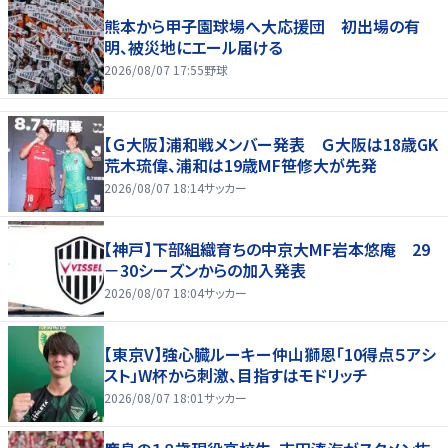
熊本から甲子園球場へ大応援団 初出場の有
明、被災地にエール届ける
2026/08/07 17:55
野球
【Ｇ大阪】浦和戦メンバー発表 Ｇ大阪は18歳GK
荒木琉偉、浦和は19歳MF笹修大が先発
2026/08/07 18:14
サッカー
【神戸】下部組織育ちの中京大MF岩本悠庵 29
－30シーズンからの加入発表
2026/08/07 18:04
サッカー
【東京V】強心臓ルーキー仲山獅恩「10得点５アシ
スト」W杯から刺激、目指すはモドリッチ
2026/08/07 18:01
サッカー