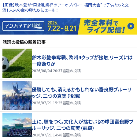
【画像】秋本愛が“森永乳業杯ツアーオブバレー 福岡大会”で子供たちと交
流！未来の金の卵たちにエール！
話題の投稿
の新着記事
鈴木彩艶争奪戦、欧州4クラブが接触 リーズには
一度断りか
2026/08/04 20:37
話題の投稿
優勝しても、消えるかもしれない――富良野ブルーリ
ッジ、二つの真実（後編）
2026/07/21 15:25
話題の投稿
土に、膝をつく。文化人が挑む、北の球団――富良野ブ
ルーリッジ、二つの真実（前編）
2026/07/21 14:48
話題の投稿