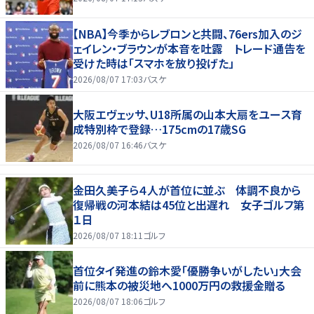
【NBA】今季からレブロンと共闘、76ers加入のジ
ェイレン・ブラウンが本音を吐露 トレード通告を
受けた時は「スマホを放り投げた」
2026/08/07 17:03
バスケ
大阪エヴェッサ、U18所属の山本大扇をユース育
成特別枠で登録…175cmの17歳SG
2026/08/07 16:46
バスケ
金田久美子ら４人が首位に並ぶ 体調不良から
復帰戦の河本結は45位と出遅れ 女子ゴルフ第
１日
2026/08/07 18:11
ゴルフ
首位タイ発進の鈴木愛「優勝争いがしたい」大会
前に熊本の被災地へ1000万円の救援金贈る
2026/08/07 18:06
ゴルフ