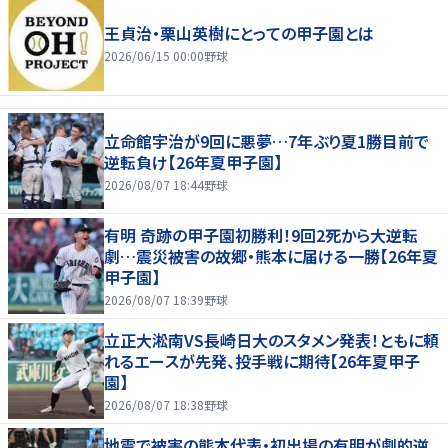
王貞治・栗山英樹にとっての甲子園とは
2026/06/15 00:00
野球
立命館宇治が9回に悪夢…7年ぶり夏1勝目前で
逆転負け【26年夏甲子園】
2026/08/07 18:44
野球
有明 奇跡の甲子園初勝利！9回2死から大逆転
劇…震災被害の故郷・熊本に届ける一勝【26年夏
甲子園】
2026/08/07 18:39
野球
立正大淞南VS長崎日大のスタメン発表！ともに頼
れるエースが先発、投手戦に期待【26年夏甲子
園】
2026/08/07 18:38
野球
地震で被害の熊本代表・初出場の有明が劇的逆