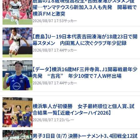
鹿島の１８歳現役高校生・吉田湊海がスタメン抜
擢…ヤンマテウスら新加入３人も先発 開幕戦で
横浜ＦＭと激突
2026/08/07 17:53
サッカー
【鹿島】U－19日本代表吉田湊海が18歳23日で開
幕スタメン 内田篤人に次ぐクラブ年少記録
2026/08/07 17:44
サッカー
【データ】横浜16歳MF三井寺眞、J1開幕戦最年少
先発 “吉兆” 年少10傑で７人W杯出場
2026/08/07 17:44
サッカー
横浜隼人が初優勝 女子最終順位と個人賞、試
合結果一覧【近畿インターハイ2026】
2026/08/07 17:23
バレー
男子3日目（8/7）決勝トーナメント3、4回戦全12試