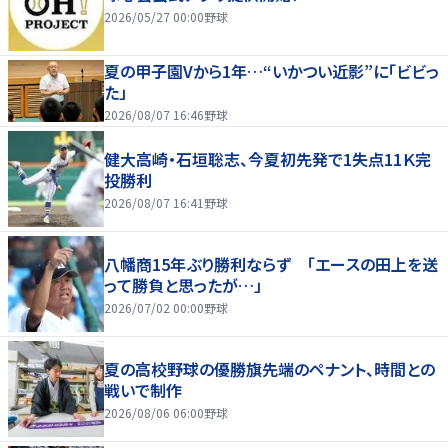
2026/05/27 00:00
野球
夏の甲子園Vから1年…“いかつい近影”に「ビビっ
た」
2026/08/07 16:46
野球
健大高崎・石垣聡志、今夏初先発で1失点11Ｋ完
投勝利
2026/08/07 16:41
野球
八幡商15年ぶり勝利ならず 「エースの田上を送
って勝負と思ったが…」
2026/07/02 00:00
野球
夏の高校野球の優勝旗先端のペナント、時間との
戦いで制作
2026/08/06 06:00
野球