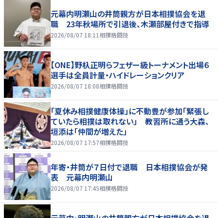
元幕内明瀬山の井筒親方が日本相撲協会を退
職 23年秋場所で引退後、木瀬部屋付きで指導
2026/08/07 18:11
相撲格闘技
【ONE】野杁正明らフェザー級トーナメント出場６
選手は全員計量・ハイドレーションクリア
2026/08/07 18:08
相撲格闘技
「夏休み相撲健康体操」に不動豊が参加「緊張し
ていたら相撲は取れない」 教習所に通う大森、
垣添は「仲間が増えた」
2026/08/07 17:57
相撲格闘技
年寄・井筒が７日付で退職 日本相撲協会が発
表 元幕内明瀬山
2026/08/07 17:45
相撲格闘技