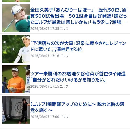
金田久美子「あんびりーばぼー」 歴代５０位、通
算５００試合出場 ５０１試合目は好発進「嫌だっ
たゴルフが最近は楽しいかも」「もう少し？頑張り
たいな」
2026/08/07 17:35
ゴルフ
「予選落ちの次が大事」温泉に癒やされ、レジェン
ドに驚いた吉澤柚月が5位
2026/08/07 17:16
ゴルフ
ツアー未勝利の23歳池ケ谷瑠菜が首位タイ発進
「自分がどれだけいけるかを知りたい」
2026/08/07 17:15
ゴルフ
【ゴルフ】飛距離アップのために～ 脱力と軸の感
覚を磨く ～
2026/08/07 17:00
ゴルフ