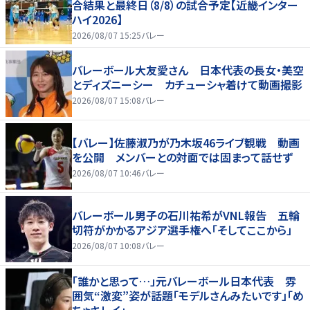
合結果と最終日（8/8）の試合予定【近畿インター
ハイ2026】
2026/08/07 15:25
バレー
バレーボール大友愛さん 日本代表の長女・美空
とディズニーシー カチューシャ着けて動画撮影
2026/08/07 15:08
バレー
【バレー】佐藤淑乃が乃木坂46ライブ観戦 動画
を公開 メンバーとの対面では固まって話せず
2026/08/07 10:46
バレー
バレーボール男子の石川祐希がVNL報告 五輪
切符がかかるアジア選手権へ「そしてここから」
2026/08/07 10:08
バレー
「誰かと思って…」元バレーボール日本代表 雰
囲気“激変”姿が話題「モデルさんみたいです」「め
ちゃキレイ」