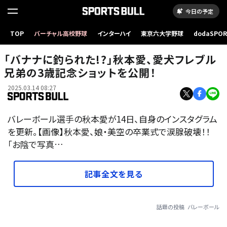
今日の予定
TOP
バーチャル高校野球
インターハイ
東京六大学野球
dodaSPO
（新しいタブ
「バナナに釣られた!?」秋本愛、愛犬フレブル
兄弟の3歳記念ショットを公開！
2025.03.14 08:27
バレーボール選手の秋本愛が14日、自身のインスタグラム
を更新。【画像】秋本愛、娘・美空の卒業式で涙腺破壊！！
「お陰で写真…
記事全文を見る
話題の投稿
バレーボール