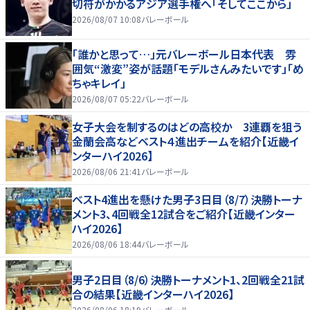
切符がかかるアジア選手権へ「そしてここから」
2026/08/07 10:08
バレーボール
「誰かと思って…」元バレーボール日本代表 雰
囲気“激変”姿が話題「モデルさんみたいです」「め
ちゃキレイ」
2026/08/07 05:22
バレーボール
女子大会を制するのはどの高校か 3連覇を狙う
金蘭会高などベスト４進出チームを紹介【近畿イ
ンターハイ2026】
2026/08/06 21:41
バレーボール
ベスト4進出を懸けた男子3日目（8/7）決勝トーナ
メント3、4回戦全12試合をご紹介【近畿インター
ハイ2026】
2026/08/06 18:44
バレーボール
男子2日目（8/6）決勝トーナメント1、2回戦全21試
合の結果【近畿インターハイ2026】
2026/08/06 18:19
バレーボール