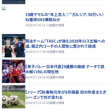
19歳ヤマルの“年上恋人♡”ガルシア、50万いい
ね獲得SNS爆跳ねか
2026/07/20 11:12
話題の投稿
競泳チーム「TASC」が挑む2028年ロス五輪への
道。堀之内コーチの人間性に惹かれて結成
2026/07/17 06:06
話題の投稿
【男子バレー日本代表】9連勝の価値 データで読
み解くVNLの現在地
2026/07/16 16:42
話題の投稿
【Jリーグ】秋春制元年が8月開幕 初の年度またぎ
シーズンで何が変わる
2026/07/15 15:55
話題の投稿