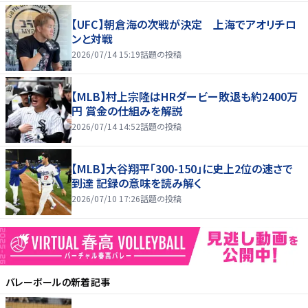
【UFC】朝倉海の次戦が決定 上海でアオリチロ
ンと対戦
2026/07/14 15:19
話題の投稿
【MLB】村上宗隆はHRダービー敗退も約2400万
円 賞金の仕組みを解説
2026/07/14 14:52
話題の投稿
【MLB】大谷翔平「300-150」に史上2位の速さで
到達 記録の意味を読み解く
2026/07/10 17:26
話題の投稿
バレーボール
の新着記事