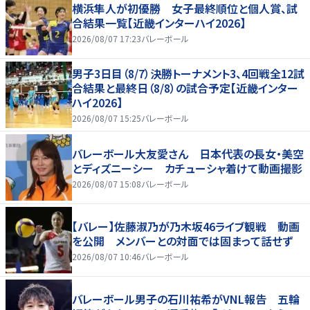
横浜隼人が初優勝 女子最終順位と個人賞、試
合結果一覧【近畿インターハイ2026】
2026/08/07 17:23
バレーボール
男子3日目（8/7）決勝トーナメント3、4回戦全12試
合結果と最終日（8/8）の試合予定【近畿インター
ハイ2026】
2026/08/07 15:25
バレーボール
バレーボール大友愛さん 日本代表の長女・美空
とディズニーシー カチューシャ着けて動画撮影
2026/08/07 15:08
バレーボール
【バレー】佐藤淑乃が乃木坂46ライブ観戦 動画
を公開 メンバーとの対面では固まって話せず
2026/08/07 10:46
バレーボール
バレーボール男子の石川祐希がVNL報告 五輪