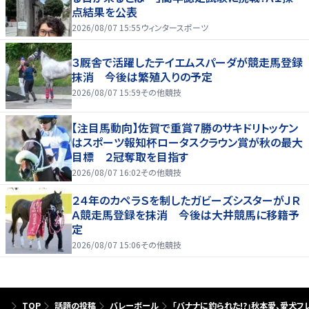
点結果を公表
2026/08/07 15:55
ウィンタースポーツ
３厩舎で活躍したテイエムスパーダが競走馬登録
抹消 今後は繁殖入りの予定
2026/08/07 15:59
その他競技
【注目馬動向】佐賀で重賞７勝のサキドリトッケン
はスポーツ報知杯ロータスクラウン賞が秋の最大
目標 ２冠奪取を目指す
2026/08/07 16:02
その他競技
２４年のカペラＳを制したガビーズシスターがＪＲ
Ａ競走馬登録を抹消 今後は大井競馬に移籍予
定
2026/08/07 15:06
その他競技
TOP
話題の投稿
バレーボール
「バナナに釣られた!?」秋本愛、愛犬