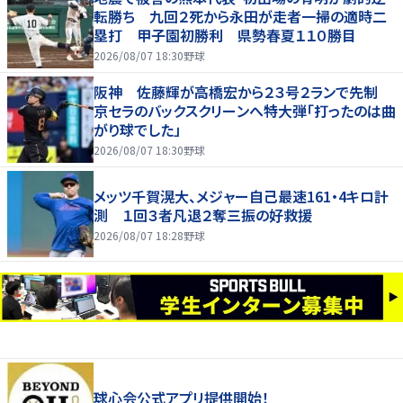
転勝ち 九回２死から永田が走者一掃の適時二
塁打 甲子園初勝利 県勢春夏１１０勝目
2026/08/07 18:30
野球
阪神 佐藤輝が高橋宏から２３号２ランで先制
京セラのバックスクリーンへ特大弾「打ったのは曲
がり球でした」
2026/08/07 18:30
野球
メッツ千賀滉大、メジャー自己最速161・4キロ計
測 １回３者凡退２奪三振の好救援
2026/08/07 18:28
野球
球心会公式アプリ提供開始！