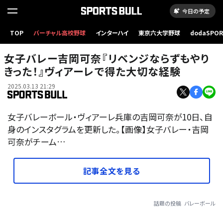
今日の予定
TOP
バーチャル高校野球
インターハイ
東京六大学野球
dodaSPO
（新しいタブ
女子バレー吉岡可奈『リベンジならずもやり
きった！』ヴィアーレで得た大切な経験
2025.03.13 21:29
女子バレーボール・ヴィアーレ兵庫の吉岡可奈が10日、自
身のインスタグラムを更新した。【画像】女子バレー・吉岡
可奈がチーム…
記事全文を見る
話題の投稿
バレーボール