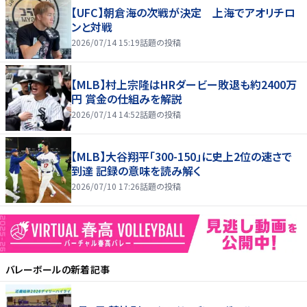
【UFC】朝倉海の次戦が決定 上海でアオリチロ
ンと対戦
2026/07/14 15:19
話題の投稿
【MLB】村上宗隆はHRダービー敗退も約2400万
円 賞金の仕組みを解説
2026/07/14 14:52
話題の投稿
【MLB】大谷翔平「300-150」に史上2位の速さで
到達 記録の意味を読み解く
2026/07/10 17:26
話題の投稿
バレーボール
の新着記事