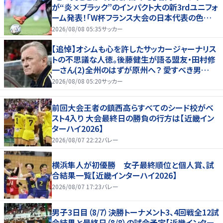
が“炎×ブラック”のインパクト大の新3rdユニフォ
ーム発表！｢W杯フランス大会の日本代表の色違
いを感じさせる｣
2026/08/08 05:35
サッカー
【追悼】オシムも心を許したサッカージャーナリス
トの不思議な人徳。後藤健生が語る盟友・田村修
一さん(2)全州のはずが原州へ？ 愛すべき男
の“大迷子”伝説
2026/08/08 05:20
サッカー
前回大会王者の鎮西高らすべてのシード校がベ
スト4入り 大会最終日の勝負の行方は【近畿イン
ターハイ2026】
2026/08/07 22:22
バレー
横浜隼人が初優勝 女子最終順位と個人賞、試
合結果一覧【近畿インターハイ2026】
2026/08/07 17:23
バレー
男子3日目（8/7）決勝トーナメント3、4回戦全12試
合結果と最終日（8/8）の試合予定【近畿インター