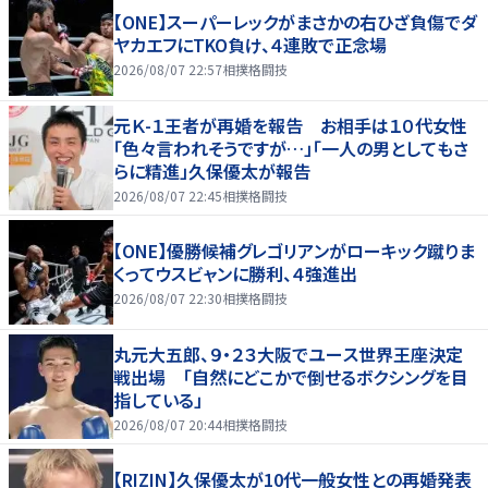
【ONE】スーパーレックがまさかの右ひざ負傷でダ
ヤカエフにTKO負け、４連敗で正念場
2026/08/07 22:57
相撲格闘技
元Ｋ-１王者が再婚を報告 お相手は１０代女性
「色々言われそうですが…」「一人の男としてもさ
らに精進」久保優太が報告
2026/08/07 22:45
相撲格闘技
【ONE】優勝候補グレゴリアンがローキック蹴りま
くってウスビャンに勝利、４強進出
2026/08/07 22:30
相撲格闘技
丸元大五郎、９・２３大阪でユース世界王座決定
戦出場 「自然にどこかで倒せるボクシングを目
指している」
2026/08/07 20:44
相撲格闘技
【RIZIN】久保優太が10代一般女性との再婚発表