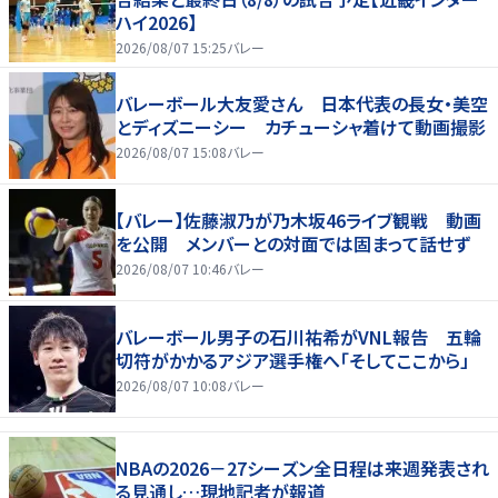
ハイ2026】
2026/08/07 15:25
バレー
バレーボール大友愛さん 日本代表の長女・美空
とディズニーシー カチューシャ着けて動画撮影
2026/08/07 15:08
バレー
【バレー】佐藤淑乃が乃木坂46ライブ観戦 動画
を公開 メンバーとの対面では固まって話せず
2026/08/07 10:46
バレー
バレーボール男子の石川祐希がVNL報告 五輪
切符がかかるアジア選手権へ「そしてここから」
2026/08/07 10:08
バレー
NBAの2026－27シーズン全日程は来週発表され
る見通し…現地記者が報道