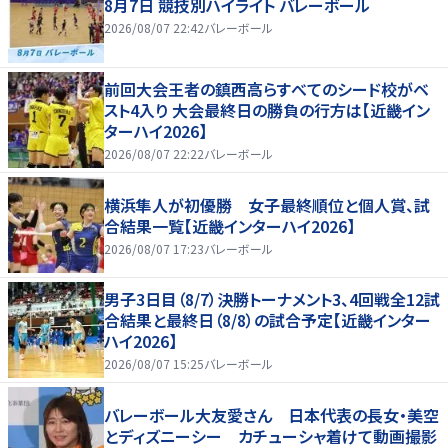
8月7日 競技別ハイライト バレーボール
2026/08/07 22:42
バレーボール
前回大会王者の鎮西高らすべてのシード校がベ
スト4入り 大会最終日の勝負の行方は【近畿イン
ターハイ2026】
2026/08/07 22:22
バレーボール
横浜隼人が初優勝 女子最終順位と個人賞、試
合結果一覧【近畿インターハイ2026】
2026/08/07 17:23
バレーボール
男子3日目（8/7）決勝トーナメント3、4回戦全12試
合結果と最終日（8/8）の試合予定【近畿インター
ハイ2026】
2026/08/07 15:25
バレーボール
バレーボール大友愛さん 日本代表の長女・美空
とディズニーシー カチューシャ着けて動画撮影