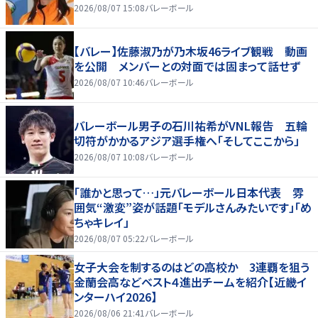
2026/08/07 15:08
バレーボール
【バレー】佐藤淑乃が乃木坂46ライブ観戦 動画
を公開 メンバーとの対面では固まって話せず
2026/08/07 10:46
バレーボール
バレーボール男子の石川祐希がVNL報告 五輪
切符がかかるアジア選手権へ「そしてここから」
2026/08/07 10:08
バレーボール
「誰かと思って…」元バレーボール日本代表 雰
囲気“激変”姿が話題「モデルさんみたいです」「め
ちゃキレイ」
2026/08/07 05:22
バレーボール
女子大会を制するのはどの高校か 3連覇を狙う
金蘭会高などベスト４進出チームを紹介【近畿イ
ンターハイ2026】
2026/08/06 21:41
バレーボール