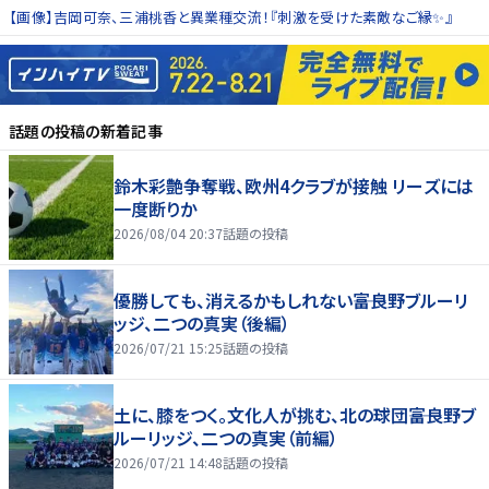
【画像】吉岡可奈、三浦桃香と異業種交流！『刺激を受けた素敵なご縁✨』
話題の投稿
の新着記事
鈴木彩艶争奪戦、欧州4クラブが接触 リーズには
一度断りか
2026/08/04 20:37
話題の投稿
優勝しても、消えるかもしれない――富良野ブルーリ
ッジ、二つの真実（後編）
2026/07/21 15:25
話題の投稿
土に、膝をつく。文化人が挑む、北の球団――富良野ブ
ルーリッジ、二つの真実（前編）
2026/07/21 14:48
話題の投稿