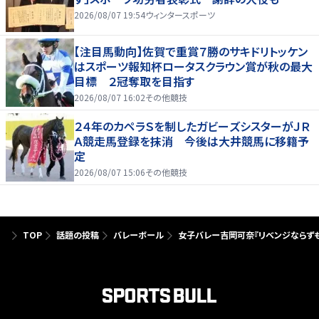
2026/08/07 19:54
ウィンタースポーツ
【注目馬動向】佐賀で重賞７勝のサキドリトッケン
はスポーツ報知杯ロータスクラウン賞が秋の最大
目標 ２冠奪取を目指す
2026/08/07 16:02
その他競技
２４年のカペラＳを制したガビーズシスターがＪＲ
Ａ競走馬登録を抹消 今後は大井競馬に移籍予
定
2026/08/07 15:06
その他競技
TOP
話題の投稿
バレーボール
女子バレー吉岡可奈『リベンジならずも