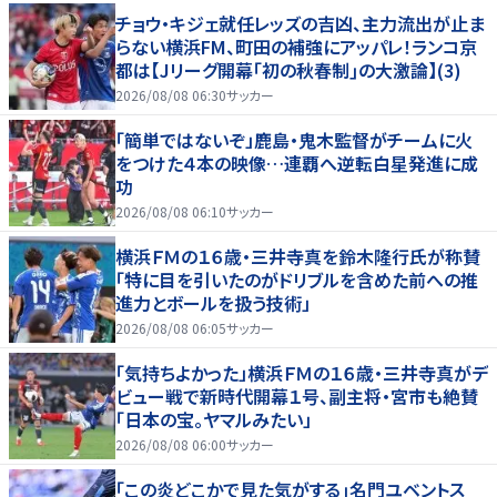
チョウ・キジェ就任レッズの吉凶、主力流出が止ま
らない横浜FM、町田の補強にアッパレ！ランコ京
都は【Jリーグ開幕｢初の秋春制｣の大激論】(3)
2026/08/08 06:30
サッカー
「簡単ではないぞ」鹿島・鬼木監督がチームに火
をつけた４本の映像…連覇へ逆転白星発進に成
功
2026/08/08 06:10
サッカー
横浜ＦＭの１６歳・三井寺真を鈴木隆行氏が称賛
「特に目を引いたのがドリブルを含めた前への推
進力とボールを扱う技術」
2026/08/08 06:05
サッカー
「気持ちよかった」横浜ＦＭの１６歳・三井寺真がデ
ビュー戦で新時代開幕１号、副主将・宮市も絶賛
「日本の宝。ヤマルみたい」
2026/08/08 06:00
サッカー
｢この炎どこかで見た気がする｣名門ユベントス