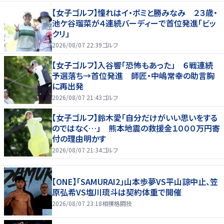
【女子ゴルフ】憧れはイ・ボミと勝みなみ ２３歳・
池ケ谷瑠菜が４連続バーディーで首位発進「ビッ
クリ」
2026/08/07 22:39
ゴルフ
【女子ゴルフ】入谷響「恐怖もあった」 ６戦連続
予選落ち→首位発進 師匠・中嶋常幸の助言胸
に再出発
2026/08/07 21:43
ゴルフ
【女子ゴルフ】鈴木愛「自分だけがいい思いをする
のではなく…」 熊本地震の救援金１０００万円寄
付の理由明かす
2026/08/07 21:34
ゴルフ
【ONE】「SAMURAI2」山本歩夢VS平山諒中止、笠
原弘希VS塩川琉斗は契約体重で開催
2026/08/07 23:18
相撲格闘技