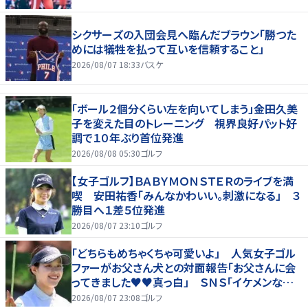
シクサーズの入団会見へ臨んだブラウン「勝つた
めには犠牲を払って互いを信頼すること」
2026/08/07 18:33
バスケ
「ボール２個分くらい左を向いてしまう」金田久美
子を変えた目のトレーニング 視界良好パット好
調で１０年ぶり首位発進
2026/08/08 05:30
ゴルフ
【女子ゴルフ】ＢＡＢＹＭＯＮＳＴＥＲのライブを満
喫 安田祐香「みんなかわいい。刺激になる」 ３
勝目へ１差５位発進
2026/08/07 23:10
ゴルフ
「どちらもめちゃくちゃ可愛いよ」 人気女子ゴル
ファーがお父さん犬との対面報告「お父さんに会
ってきました♥♥真っ白」 ＳＮＳ「イケメンなお
父さん」「白戸家入りするんですか？」
2026/08/07 23:08
ゴルフ