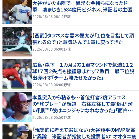
大谷がいたお陰で…異常な金持ちになったド
軍 凄まじき1584億円ビジネス、米記者の主張
2026/08/08 06:14
野球
【西武】タフネスな黒木優太が「１位を目指して頑
張れるので」と意気込んで１軍に戻ってきた
2026/08/08 06:00
野球
広島・森下 １カ月ぶり１軍マウンドで気迫１１２
球！７回２失点も援護恵まれず７敗目 最下位脱
出導けず「チーム勝たせたかった」
2026/08/08 06:00
野球
本塁突入から粘るも…首位打者3度アラエス
の“珍プレー”が話題 右往左往して最後は“潔
い判断”「彼はニンジャになれなかった」「面白すぎ
る」
2026/08/08 05:50
野球
「現実的に考えて選ばない」大谷翔平のMVP受賞
に異論 米記者が指摘した投票者の“オオタニ疲