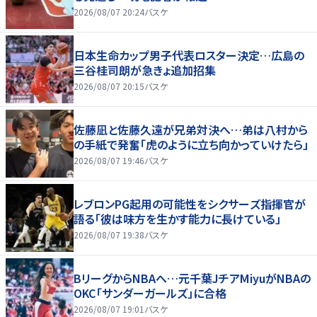
2026/08/07 20:24
バスケ
日本生命カップ男子代表ロスター決定…広島の
三谷桂司朗が急きょ追加招集
2026/08/07 20:15
バスケ
佐藤凪と佐藤久遠が兄弟対決へ…弟は八村から
の手紙で発奮「虎のように立ち向かっていけたら」
2026/08/07 19:46
バスケ
レブロンPG起用の可能性をシクサーズ指揮官が
語る「彼は味方を生かす能力に長けている」
2026/08/07 19:38
バスケ
BリーグからNBAへ…元千葉JチアMiyuがNBAの
OKC「サンダーガールズ」に合格
2026/08/07 19:01
バスケ