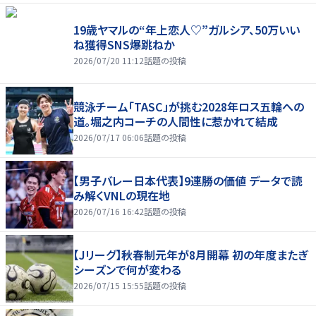
19歳ヤマルの“年上恋人♡”ガルシア、50万いい
ね獲得SNS爆跳ねか
2026/07/20 11:12
話題の投稿
競泳チーム「TASC」が挑む2028年ロス五輪への
道。堀之内コーチの人間性に惹かれて結成
2026/07/17 06:06
話題の投稿
【男子バレー日本代表】9連勝の価値 データで読
み解くVNLの現在地
2026/07/16 16:42
話題の投稿
【Jリーグ】秋春制元年が8月開幕 初の年度またぎ
シーズンで何が変わる
2026/07/15 15:55
話題の投稿