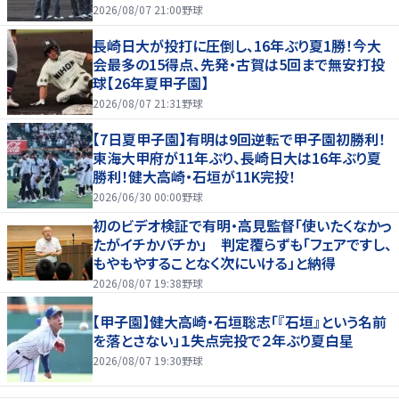
2026/08/07 21:00
野球
長崎日大が投打に圧倒し、16年ぶり夏1勝！今大
会最多の15得点、先発・古賀は5回まで無安打投
球【26年夏甲子園】
2026/08/07 21:31
野球
【7日夏甲子園】有明は9回逆転で甲子園初勝利！
東海大甲府が11年ぶり、長崎日大は16年ぶり夏
勝利！健大高崎・石垣が11K完投！
2026/06/30 00:00
野球
初のビデオ検証で有明・高見監督「使いたくなかっ
たがイチかバチか」 判定覆らずも「フェアですし、
もやもやすることなく次にいける」と納得
2026/08/07 19:38
野球
【甲子園】健大高崎・石垣聡志「『石垣』という名前
を落とさない」１失点完投で２年ぶり夏白星
2026/08/07 19:30
野球