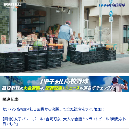
関連記事
センバツ高校野球、１回戦から決勝まで全31試合をライブ配信！
【画像】女子バレーボール・吉岡可奈、大人な会話とクラフトビール『素敵な休
日でした』