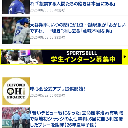
れ”「投票する人間たちの飽きは本当にある」
2026/08/08 05:40
野球
大谷翔平、いつの間にか1位…謎現象が「おかしい
ですわ」 “囁き”消し去る「意味不明な男」
2026/08/08 05:33
野球
球心会公式アプリ提供開始！
2026/05/27 00:00
野球
｢苦いデビュー戦になった｣立命館宇治vs有明戦
で聖地初ジャッジの女性審判、6回に自ら判定覆
したプレーを謝罪【26年夏甲子園】