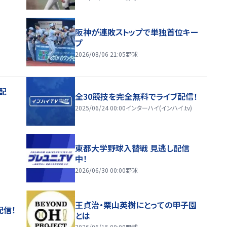
阪神が連敗ストップで単独首位キー
プ
2026/08/06 21:05
野球
配
全30競技を完全無料でライブ配信！
2025/06/24 00:00
インターハイ(インハイ.tv)
東都大学野球入替戦 見逃し配信
中！
2026/06/30 00:00
野球
王貞治・栗山英樹にとっての甲子園
配信！
とは
2026/06/15 00:00
野球