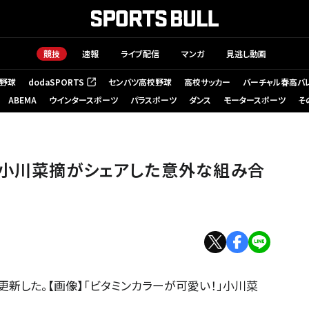
競技
速報
ライブ配信
マンガ
見逃し動画
野球
dodaSPORTS
センバツ高校野球
高校サッカー
バーチャル春高バ
（新しいタブで開く）
ABEMA
ウインタースポーツ
パラスポーツ
ダンス
モータースポーツ
そ
」小川菜摘がシェアした意外な組み合
更新した。【画像】「ビタミンカラーが可愛い！」小川菜