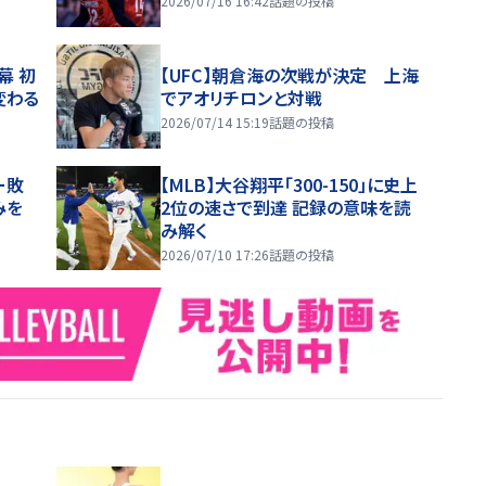
2026/07/16 16:42
話題の投稿
幕 初
【UFC】朝倉海の次戦が決定 上海
変わる
でアオリチロンと対戦
2026/07/14 15:19
話題の投稿
ー敗
【MLB】大谷翔平「300-150」に史上
みを
2位の速さで到達 記録の意味を読
み解く
2026/07/10 17:26
話題の投稿