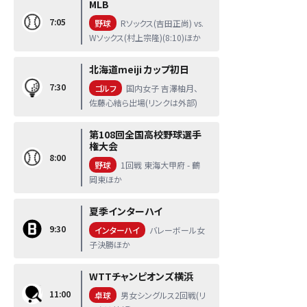
MLB
7:05
野球
Rソックス(吉田正尚) vs.
Wソックス(村上宗隆)(8:10)ほか
北海道meiji カップ初日
7:30
ゴルフ
国内女子 吉澤柚月、
佐藤心結ら出場(リンクは外部)
第108回全国高校野球選手
権大会
8:00
野球
1回戦 東海大甲府 - 鶴
岡東ほか
夏季インターハイ
9:30
インターハイ
バレーボール女
子決勝ほか
WTTチャンピオンズ横浜
11:00
卓球
男女シングルス2回戦(リ