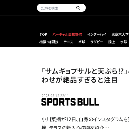
TOP
バーチャル高校野球
インターハイ
東京六大学
相撲・格闘技
テニス
卓球
ラグビー
陸上
水泳
「サムギョプサルと天ぷら⁉
わせが絶品すぎると注目
2025.03.12 22:11
小川菜摘が12日、自身のインスタグラムを
摘、テラスの新入り植物を紹介…