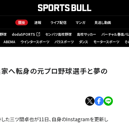
競技
速報
ライブ配信
マンガ
見逃し動画
野球
dodaSPORTS
センバツ高校野球
高校サッカー
バーチャル春高バ
（新しいタブで開く）
ABEMA
ウインタースポーツ
パラスポーツ
ダンス
モータースポーツ
そ
農家へ転身の元プロ野球選手と夢の
三ツ間卓也が11日、自身のInstagramを更新し