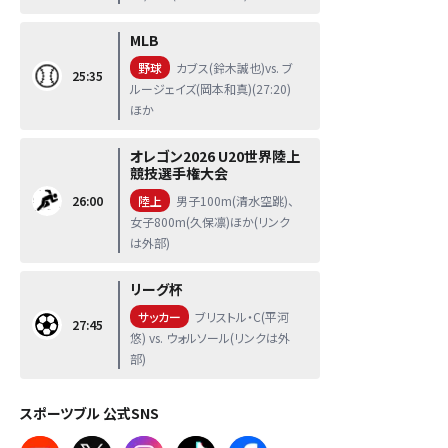
MLB
野球
カブス(鈴木誠也)vs. ブ
25:35
ルージェイズ(岡本和真)(27:20)
ほか
オレゴン2026 U20世界陸上
競技選手権大会
26:00
陸上
男子100m(清水空跳)、
女子800m(久保凛)ほか(リンク
は外部)
リーグ杯
サッカー
ブリストル・C(平河
27:45
悠) vs. ウォルソール(リンクは外
部)
スポーツブル 公式SNS