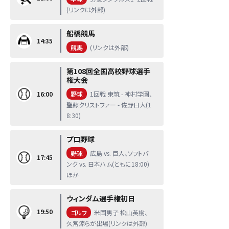
(リンクは外部)
船橋競馬
14:35
競馬
(リンクは外部)
第108回全国高校野球選手
権大会
16:00
野球
1回戦 東筑 - 神村学園、
聖隷クリストファー - 佐野日大(1
8:30)
プロ野球
野球
広島 vs. 巨人、ソフトバ
17:45
ンク vs. 日本ハム(ともに18:00)
ほか
ウィンダム選手権初日
19:50
ゴルフ
米国男子 松山英樹、
久常涼らが出場(リンクは外部)