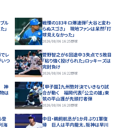
ナブル
戦慄の183キロ爆速弾「大谷と変わ
た」
らぬスゴさ」 現地ファンは呆然「打
球見えなかった」
2026/08/06 16:25
野球
勝でレ
菅野智之が６回途中３失点で５敗目
がいつ
「粘り強く投げられた」ロッキーズは
完封負け
2026/08/06 16:22
野球
 神
【甲子園】九州勢対決でいきなり試
魔物は
合が動く 福岡代表「公立の雄」東
筑の平山護が先頭打者弾
2026/08/06 16:20
野球
ら登
中日・鵜飼航丞が1か月ぶり1軍復
利海
帰 巨人は平内龍太、阪神は早川