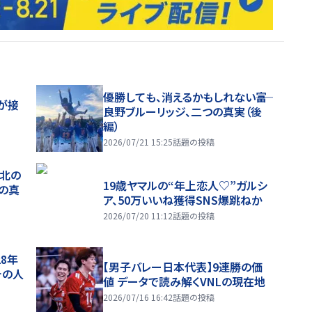
優勝しても、消えるかもしれない――富
が接
良野ブルーリッジ、二つの真実（後
編）
2026/07/21 15:25
話題の投稿
、北の
19歳ヤマルの“年上恋人♡”ガルシ
つの真
ア、50万いいね獲得SNS爆跳ねか
2026/07/20 11:12
話題の投稿
28年
【男子バレー日本代表】9連勝の価
チの人
値 データで読み解くVNLの現在地
2026/07/16 16:42
話題の投稿