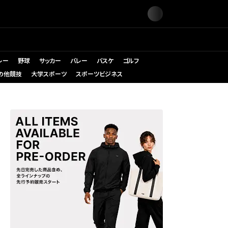
レー
野球
サッカー
バレー
バスケ
ゴルフ
の他競技
大学スポーツ
スポーツビジネス