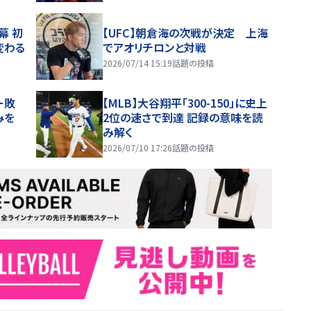
幕 初
【UFC】朝倉海の次戦が決定 上海
変わる
でアオリチロンと対戦
2026/07/14 15:19
話題の投稿
ー敗
【MLB】大谷翔平「300-150」に史上
みを
2位の速さで到達 記録の意味を読
み解く
2026/07/10 17:26
話題の投稿