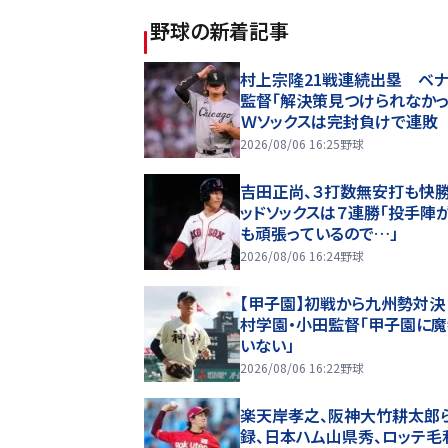
野球
の新着記事
村上宗隆21戦連続出塁 ベ
監督「解決策見つけられなかっ
Ｗソックスは完封負けで連敗
2026/08/06 16:25
野球
吉田正尚、３打数無安打も快
ッドソックスは７連勝「投手陣
も頑張っているので…」
2026/08/06 16:24
野球
【甲子園】初戦から九州勢対決
村学園・小田監督「甲子園に
いない」
2026/08/06 16:22
野球
楽天岸孝之、阪神大竹耕太郎
録、日本ハム山県秀、ロッテ毛