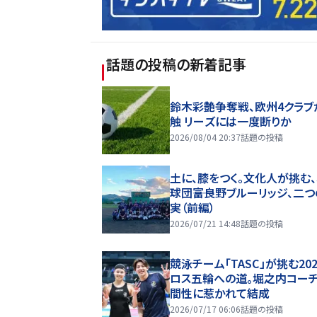
話題の投稿
の新着記事
鈴木彩艶争奪戦、欧州4クラブ
触 リーズには一度断りか
2026/08/04 20:37
話題の投稿
土に、膝をつく。文化人が挑む
球団――富良野ブルーリッジ、二
実（前編）
2026/07/21 14:48
話題の投稿
競泳チーム「TASC」が挑む20
ロス五輪への道。堀之内コー
間性に惹かれて結成
2026/07/17 06:06
話題の投稿