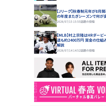
【Jリーグ】秋春制元年が8月開
の年度またぎシーズンで何が
2026/07/15 15:55
話題の投稿
【MLB】村上宗隆はHRダービ
退も約2400万円 賞金の仕組
解説
2026/07/14 14:52
話題の投稿