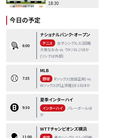
18:30
今日の予定
ナショナルバンク・オープン
テニス
女子シングルス2回戦
6:00
大坂なおみ vs. ウドバルジほか
(リンクは外部)
MLB
7:35
野球
Rソックス(吉田正尚) vs.
Wソックス(村上宗隆)(8:10)ほか
夏季インターハイ
9:30
インターハイ
バレーボールほ
か
WTTチャンピオンズ横浜
11:00
卓球
男女シングルス1・2回戦