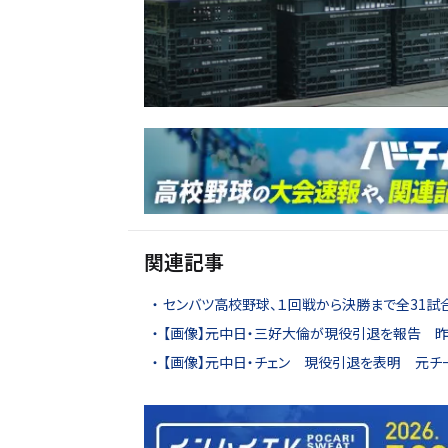
関連記事
センバツ高校野球、１回戦から決勝まで全31試
【画像】元中日・三好大倫が現役引退を報告 昨
【画像】元中日・チェン 現役引退を表明 元チー