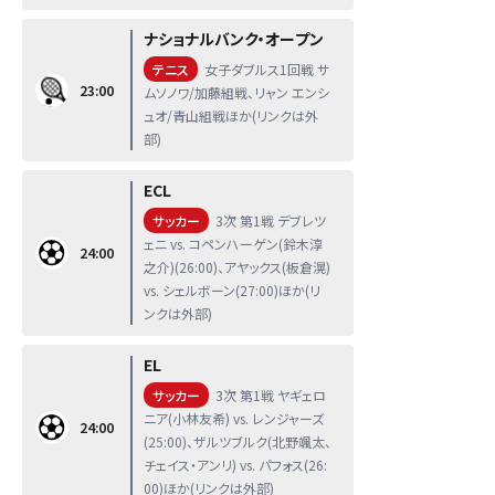
ナショナルバンク・オープン
テニス
女子ダブルス1回戦 サ
23:00
ムソノワ/加藤組戦、リャン エンシ
ュオ/青山組戦ほか(リンクは外
部)
ECL
サッカー
3次 第1戦 デブレツ
ェニ vs. コペンハーゲン(鈴木淳
24:00
之介)(26:00)、アヤックス(板倉滉)
vs. シェルボーン(27:00)ほか(リ
ンクは外部)
EL
サッカー
3次 第1戦 ヤギェロ
ニア(小林友希) vs. レンジャーズ
24:00
(25:00)、ザルツブルク(北野颯太、
チェイス・アンリ) vs. パフォス(26:
00)ほか(リンクは外部)