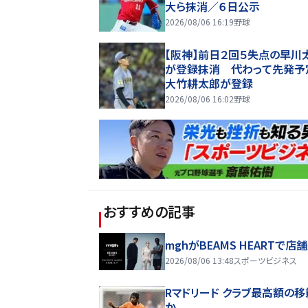
大ら抹消／６日公示
2026/08/06 16:19
野球
【阪神】前日２回５失点の早川
が登録抹消 代わって先発予
大竹耕太郎が登録
2026/08/06 16:02
野球
おすすめの記事
mghがBEAMS HEARTで店
2026/08/06 13:48
スポーツビジネス
Rマドリード クラブ最高額の
か