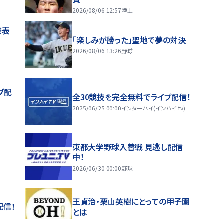
2026/08/06 12:57
陸上
発表
「楽しみが勝った」聖地で夢の対決
2026/08/06 13:26
野球
ブ配
全30競技を完全無料でライブ配信！
2025/06/25 00:00
インターハイ(インハイ.tv)
東都大学野球入替戦 見逃し配信
中！
2026/06/30 00:00
野球
王貞治・栗山英樹にとっての甲子園
配信！
とは