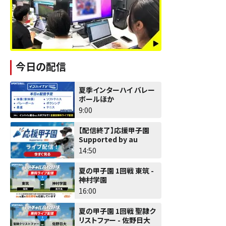
今日の配信
夏季インターハイ バレー
ボールほか
9:00
【配信終了】応援甲子園
Supported by au
14:50
夏の甲子園 1回戦 東筑 -
神村学園
16:00
夏の甲子園 1回戦 聖隷ク
リストファー - 佐野日大