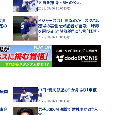
太貴を抹消…6日の公示
2026/08/06 16:06
野球
太貴
ドジャースは巨悪なのか スクバル
定の
獲得の裏側を米記者が言及 球界
を飛び交う“陰謀論”に苦言「野球界
が壊れていくと思わない」
2026/08/06 16:00
野球
中日・鵜飼航丞が1か月ぶり1軍復
舗展開
帰
2026/08/06 16:06
野球
移籍金
男子5000M決勝で栗村凌が8位入
賞