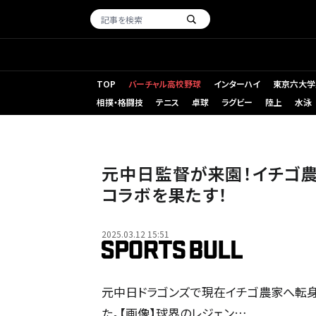
TOP
バーチャル高校野球
インターハイ
東京六大学
相撲・格闘技
テニス
卓球
ラグビー
陸上
水泳
元中日監督が来園！イチゴ
コラボを果たす！
2025.03.12 15:51
元中日ドラゴンズで現在イチゴ農家へ転身した
た。【画像】球界のレジェン…