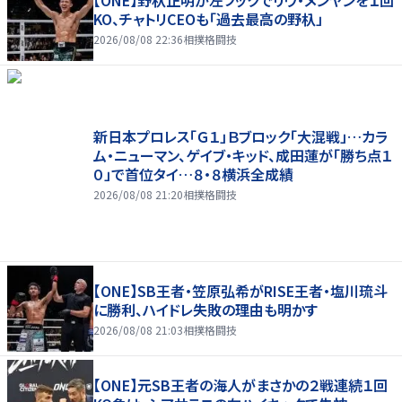
【ONE】野杁正明が左フックでリウ・メンヤンを１回
KO、チャトリCEOも「過去最高の野杁」
2026/08/08 22:36
相撲格闘技
新日本プロレス「Ｇ１」Ｂブロック「大混戦」…カラ
ム・ニューマン、ゲイブ・キッド、成田蓮が「勝ち点１
０」で首位タイ…８・８横浜全成績
2026/08/08 21:20
相撲格闘技
【ONE】SB王者・笠原弘希がRISE王者・塩川琉斗
に勝利、ハイドレ失敗の理由も明かす
2026/08/08 21:03
相撲格闘技
【ONE】元SB王者の海人がまさかの２戦連続１回