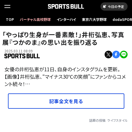
今日の予定
TOP
バーチャル高校野球
インターハイ
東京六大学野球
dodaSPO
（新しいタブ
「やっぱり生身が一番素敵！」井桁弘恵、写真
展『つかのま』の思い出を振り返る
2025.03.11 08:09
女優の井桁弘恵が11日、自身のインスタグラムを更新。
【画像】井桁弘恵、“マイナス30℃の笑顔”にファンからコメ
ント続々！…
記事全文を見る
話題の投稿
ライフスタイル