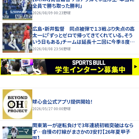
全員で勝ち取った勝利」
2026/08/09 00:23
野球
広島・新井監督 同点被弾で１３戦ぶり失点の高
太一に「ずっとゼロで帰ってきてくれている。そう
いう日もある」チームは延長十二回に今季８度目
サヨナラ負け
2026/08/08 23:56
野球
球心会公式アプリ提供開始！
2026/05/27 00:00
野球
関東第一が逆転負けで3年連続初戦突破はなら
ず…自慢の打線がまさかの3安打【26年夏甲子
園】