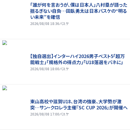
「誰が何を言おうが、僕は日本人」八村塁が語った
揺るぎない自負…田臥勇太は日本バスケの“明る
い未来”を確信
2026/08/08 18:36
バスケ
【独自選出】インターハイ2026男子ベスト5「超万
能戦士」「規格外の得点力」「U18落選をバネに」
2026/08/08 18:00
バスケ
東山高校や滋賀U18、台湾の強豪、大学勢が激
突…サン・クロレラ主催『SC CUP 2026』が開催へ
2026/08/08 17:00
バスケ