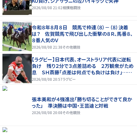
KO負け、シアサラニの左ハイキックで失神
2026/08/08 21:02
相撲格闘技
令和８年８月８日 競馬で枠連（８）－（８）決着
は？ 佐賀競馬で飛び出した衝撃の８Ｒ、馬番８、
８番人気のＶ
2026/08/08 21:38
その他競技
【ラグビー】日本代表、オーストラリア代表に逆転
負け 残り２分で３点差詰める ２万観衆がため
息 ＳＨ斎藤「点差は何点でも負けは負け」…前
半にＳＯ伊藤龍が先制トライ、３２ー３５で惜敗
2026/08/08 20:57
ラグビー
張本美和が４強進出「勝ち切ることができて良か
った」 準決勝は中国・王芸迪と対戦
2026/08/08 20:08
その他競技