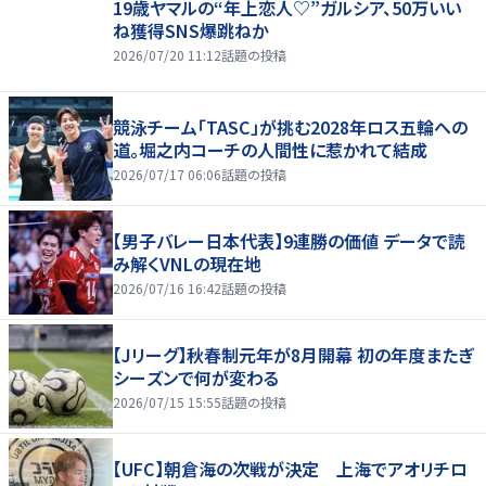
19歳ヤマルの“年上恋人♡”ガルシア、50万いい
ね獲得SNS爆跳ねか
2026/07/20 11:12
話題の投稿
競泳チーム「TASC」が挑む2028年ロス五輪への
道。堀之内コーチの人間性に惹かれて結成
2026/07/17 06:06
話題の投稿
【男子バレー日本代表】9連勝の価値 データで読
み解くVNLの現在地
2026/07/16 16:42
話題の投稿
【Jリーグ】秋春制元年が8月開幕 初の年度またぎ
シーズンで何が変わる
2026/07/15 15:55
話題の投稿
【UFC】朝倉海の次戦が決定 上海でアオリチロ