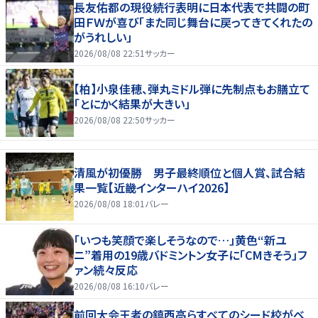
長友佑都の現役続行表明に日本代表で共闘の町
田ＦＷが喜び「また同じ舞台に戻ってきてくれたの
がうれしい」
2026/08/08 22:51
サッカー
【柏】小泉佳穂、弾丸ミドル弾に先制点もお膳立て
「とにかく結果が大きい」
2026/08/08 22:50
サッカー
清風が初優勝 男子最終順位と個人賞、試合結
果一覧【近畿インターハイ2026】
2026/08/08 18:01
バレー
「いつも笑顔で楽しそうなので…」黄色“新ユ
ニ”着用の19歳バドミントン女子に「CMきそう」フ
ァン続々反応
2026/08/08 16:10
バレー
前回大会王者の鎮西高らすべてのシード校がベ