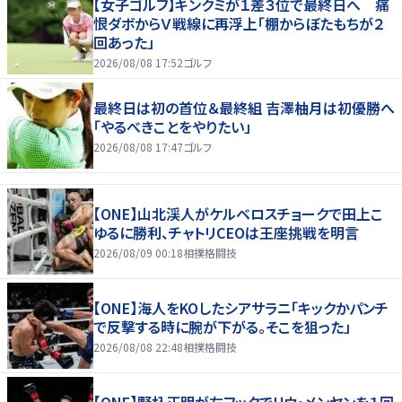
【女子ゴルフ】キンクミが１差３位で最終日へ 痛
恨ダボからＶ戦線に再浮上「棚からぼたもちが２
回あった」
2026/08/08 17:52
ゴルフ
最終日は初の首位＆最終組 吉澤柚月は初優勝へ
「やるべきことをやりたい」
2026/08/08 17:47
ゴルフ
【ONE】山北渓人がケルベロスチョークで田上こ
ゆるに勝利、チャトリCEOは王座挑戦を明言
2026/08/09 00:18
相撲格闘技
【ONE】海人をKOしたシアサラニ「キックかパンチ
で反撃する時に腕が下がる。そこを狙った」
2026/08/08 22:48
相撲格闘技