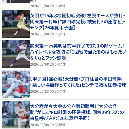
2026/08/08 20:37
野球
英明が15年ぶり夏初戦突破！左腕エースが強打・
関東第一打線に無四球完投、被安打3の圧巻ピッ
チング【26年夏甲子園】
2026/08/08 20:35
野球
関東第一vs英明は前半終了で1対1の好ゲーム！
ハイレベルな攻防に「1回戦で当たるのはもったい
ない」とファン感嘆
2026/08/08 20:04
野球
【甲子園】強心臓！大分商・プロ注目の平田玲翔
「楽しい場面作ってくれた」ピンチで救援圧巻投球
2026/06/23 00:00
野球
大分商が今大会の公立勢初勝利！"大分の怪
腕"が151キロ計測の圧巻投球、同校29年ぶりの
白星呼び込む【26年夏甲子園】
2026/08/08 19:32
野球