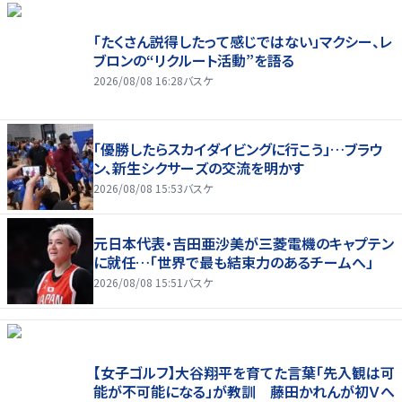
「たくさん説得したって感じではない」マクシー、レ
ブロンの“リクルート活動”を語る
2026/08/08 16:28
バスケ
「優勝したらスカイダイビングに行こう」…ブラウ
ン、新生シクサーズの交流を明かす
2026/08/08 15:53
バスケ
元日本代表・吉田亜沙美が三菱電機のキャプテン
に就任…「世界で最も結束力のあるチームへ」
2026/08/08 15:51
バスケ
【女子ゴルフ】大谷翔平を育てた言葉「先入観は可
能が不可能になる」が教訓 藤田かれんが初Ｖへ