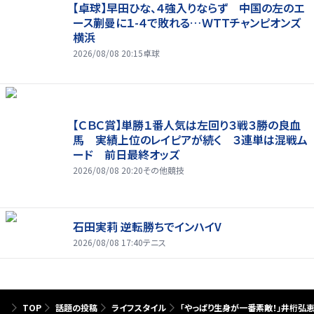
【卓球】早田ひな、４強入りならず 中国の左のエ
ース蒯曼に１-４で敗れる…ＷＴＴチャンピオンズ
横浜
2026/08/08 20:15
卓球
【ＣＢＣ賞】単勝１番人気は左回り３戦３勝の良血
馬 実績上位のレイピアが続く ３連単は混戦ム
ード 前日最終オッズ
2026/08/08 20:20
その他競技
石田実莉 逆転勝ちでインハイV
2026/08/08 17:40
テニス
TOP
話題の投稿
ライフスタイル
「やっぱり生身が一番素敵！」井桁弘