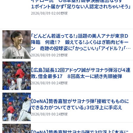
１ポイント届かず「足りない人認定されちゃいそう」
2026/08/09 02:00
野球
「どんどん若返ってる！」話題の美人アナが東京Ｄ
降臨 何歳！？ 鍛えてる！ふくらはぎ筋肉ピキー
ン 奇跡の投球姿に「かっこいい」「アイドル？」「女
神」
2026/08/09 00:29
野球
【広島】延長12回アドゥワ誠がサヨナラ弾浴び４連
敗、借金最多17 ８回高太一に続き先頭被弾
2026/08/09 00:24
野球
【DeNA】筒香嘉智がサヨナラ弾「接戦でもものに
できる力がついてきている」３位浮上に手応え
2026/08/09 00:24
野球
【DeNA】筒香嘉智サヨナラ弾で３位浮上「本当に