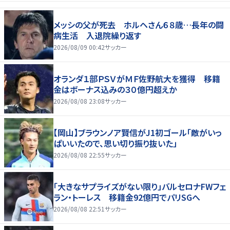
メッシの父が死去 ホルヘさん６８歳…長年の闘
病生活 入退院繰り返す
2026/08/09 00:42
サッカー
オランダ１部ＰＳＶがＭＦ佐野航大を獲得 移籍
金はボーナス込みの３０億円超えか
2026/08/08 23:08
サッカー
【岡山】ブラウンノア賢信がJ1初ゴール「敵がいっ
ぱいいたので、思い切り振り抜いた」
2026/08/08 22:55
サッカー
「大きなサプライズがない限り」バルセロナFWフェ
ラン・トーレス 移籍金92億円でパリSGへ
2026/08/08 22:51
サッカー