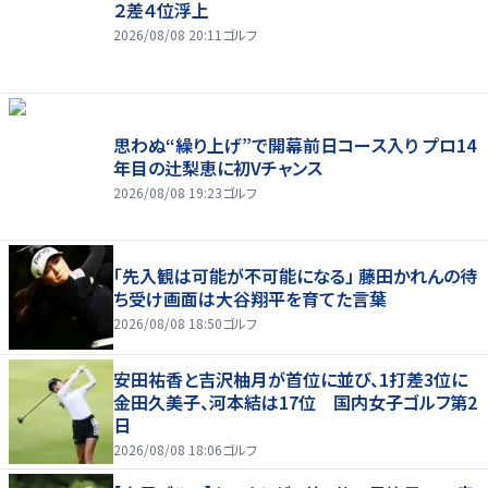
２差４位浮上
2026/08/08 20:11
ゴルフ
思わぬ“繰り上げ”で開幕前日コース入り プロ14
年目の辻梨恵に初Vチャンス
2026/08/08 19:23
ゴルフ
「先入観は可能が不可能になる」 藤田かれんの待
ち受け画面は大谷翔平を育てた言葉
2026/08/08 18:50
ゴルフ
安田祐香と吉沢柚月が首位に並び、1打差3位に
金田久美子、河本結は17位 国内女子ゴルフ第2
日
2026/08/08 18:06
ゴルフ