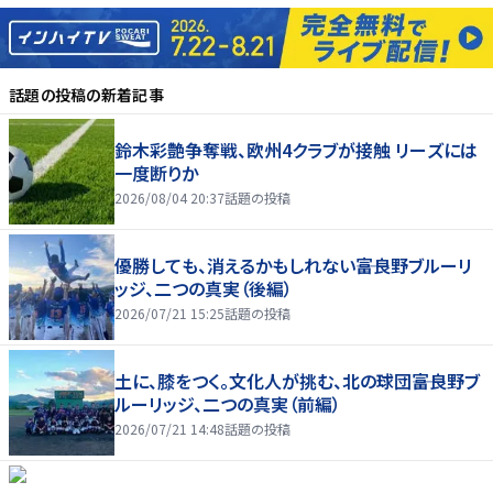
話題の投稿
の新着記事
鈴木彩艶争奪戦、欧州4クラブが接触 リーズには
一度断りか
2026/08/04 20:37
話題の投稿
優勝しても、消えるかもしれない――富良野ブルーリ
ッジ、二つの真実（後編）
2026/07/21 15:25
話題の投稿
土に、膝をつく。文化人が挑む、北の球団――富良野ブ
ルーリッジ、二つの真実（前編）
2026/07/21 14:48
話題の投稿