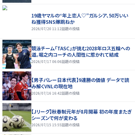
19歳ヤマルの“年上恋人♡”ガルシア、50万いい
ね獲得SNS爆跳ねか
2026/07/20 11:12
話題の投稿
競泳チーム「TASC」が挑む2028年ロス五輪への
道。堀之内コーチの人間性に惹かれて結成
2026/07/17 06:06
話題の投稿
【男子バレー日本代表】9連勝の価値 データで読
み解くVNLの現在地
2026/07/16 16:42
話題の投稿
【Jリーグ】秋春制元年が8月開幕 初の年度またぎ
シーズンで何が変わる
2026/07/15 15:55
話題の投稿