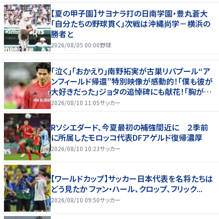
【夏の甲子園】サヨナラ打の日南学園・豊丸蒼大
「自分たちの野球貫く」次戦は沖縄尚学－横浜の
勝者と
2026/08/05 00:00
野球
｢泣く｣｢おかえり｣南野拓実が古巣リバプール“ア
ンフィールド帰還”特別映像が感動的！｢僕も彼が
大好きだった｣ジョタの追悼碑にも献花！｢胸が熱
くなります…｣
2026/08/10 11:05
サッカー
Rソシエダード、今夏最初の補強間近に ２季前
に所属したモロッコ代表DFアゲルド復帰濃厚
2026/08/10 10:23
サッカー
【ワールドカップ】サッカー日本代表を名将たちは
どう見たか ファン・ハール、クロップ、フリック...
2026/08/10 09:50
サッカー