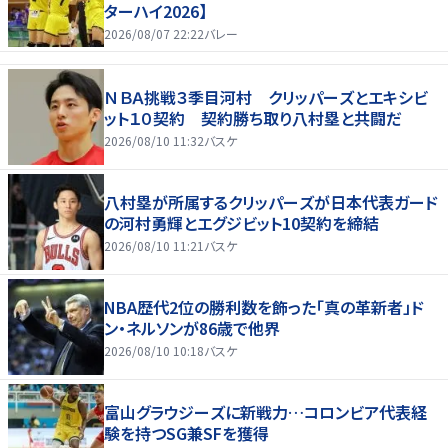
ターハイ2026】
2026/08/07 22:22
バレー
ＮＢＡ挑戦３季目河村 クリッパーズとエキシビ
ット１０契約 契約勝ち取り八村塁と共闘だ
2026/08/10 11:32
バスケ
八村塁が所属するクリッパーズが日本代表ガード
の河村勇輝とエグジビット10契約を締結
2026/08/10 11:21
バスケ
NBA歴代2位の勝利数を飾った「真の革新者」ド
ン・ネルソンが86歳で他界
2026/08/10 10:18
バスケ
富山グラウジーズに新戦力…コロンビア代表経
験を持つSG兼SFを獲得