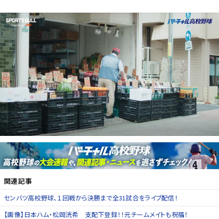
関連記事
センバツ高校野球、１回戦から決勝まで全31試合をライブ配信！
【画像】日本ハム・松岡洸希 支配下登録！！元チームメイトも祝福！