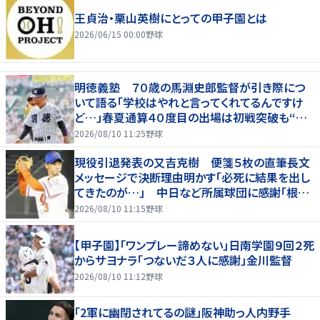
王貞治・栗山英樹にとっての甲子園とは
2026/06/15 00:00
野球
明徳義塾 ７０歳の馬淵史郎監督が引き際につ
いて語る「学校はやれと言ってくれてるんですけ
ど…」春夏通算４０度目の出場は初戦突破も“馬
淵節”炸裂
2026/08/10 11:25
野球
現役引退発表の又吉克樹 便箋５枚の直筆長文
メッセージで決断理由明かす「必死に結果を出し
てきたのが…」 中日など所属球団に感謝「根気
強く指導してもらった」
2026/08/10 11:15
野球
【甲子園】「ワンプレー諦めない」日南学園９回２死
からサヨナラ「つないだ３人に感謝」金川監督
2026/08/10 11:12
野球
「2軍に幽閉されてるの謎」阪神助っ人内野手