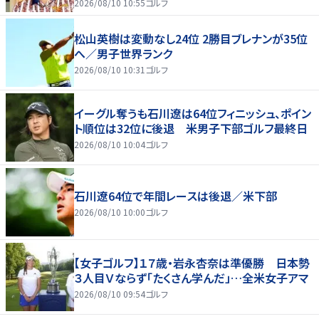
2026/08/10 10:55
ゴルフ
松山英樹は変動なし24位 2勝目ブレナンが35位
へ／男子世界ランク
2026/08/10 10:31
ゴルフ
イーグル奪うも石川遼は64位フィニッシュ、ポイン
ト順位は32位に後退 米男子下部ゴルフ最終日
2026/08/10 10:04
ゴルフ
石川遼64位で年間レースは後退／米下部
2026/08/10 10:00
ゴルフ
【女子ゴルフ】１７歳・岩永杏奈は準優勝 日本勢
３人目Ｖならず「たくさん学んだ」…全米女子アマ
2026/08/10 09:54
ゴルフ