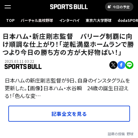
今日の予定
TOP
バーチャル高校野球
インターハイ
東京六大学野球
dodaSPO
（新しいタブ
日本ハム・新庄剛志監督 パリーグ制覇に向
け順調な仕上がり！「逆転満塁ホームランで勝
つより今日の勝ち方の方が大好物ばい！」
2025.03.11 03:22
日本ハムの新庄剛志監督が9日、自身のインスタグラムを
更新した。【画像】日本ハム・水谷瞬 24歳の誕生日迎え
る！「色んな変…
記事全文を見る
話題の投稿
野球