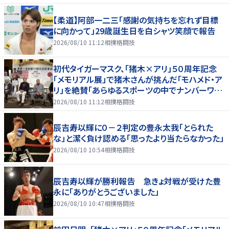
【柔道】阿部一二三「感謝の気持ちを忘れず目標
に向かって」29歳誕生日を白シャツ笑顔で報告
2026/08/10 11:12
相撲格闘技
初代タイガーマスク、「猪木×アリ」５０周年記念
「メモリアル展」で猪木さんが挑んだ「モハメド・ア
リ」を絶賛「あらゆるスポーツの中でナンバーワン
の存在」
2026/08/10 11:12
相撲格闘技
辰吉寿以輝に０－２判定の豊永太我「とられた
な」と潔く負け認める「思ったより当たらなかった」
2026/08/10 10:54
相撲格闘技
辰吉寿以輝が勝利報告 急きょ対戦が受けた豊
永に「ありがとうございました」
2026/08/10 10:47
相撲格闘技