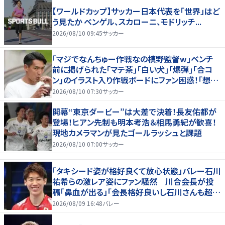
【ワールドカップ】サッカー日本代表を「世界」はど
う見たか ベンゲル、スカローニ、モドリッチ...
2026/08/10 09:45
サッカー
｢マジでなんちゅー作戦なの槙野監督w｣ベンチ
前に掲げられた｢マテ茶｣｢白い犬｣｢爆弾｣｢合コ
ン｣のイラスト入り作戦ボードにファン困惑！｢想像
よりデカくて吹いた｣
2026/08/10 07:30
サッカー
開幕“東京ダービー”は大差で決着！長友佑都が
登場！ヒアン先制も明本考浩＆相馬勇紀が歓喜！
現地カメラマンが見たゴールラッシュと課題
2026/08/10 07:00
サッカー
「タキシード姿が格好良くて放心状態」バレー石川
祐希らの激レア姿にファン騒然 川合会長が投
稿「鼻血が出る」「会長格好良いし石川さんも超格
好いい」
2026/08/09 16:48
バレー