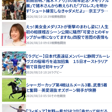
前田日明、「猪木×アリ」５０周年記念「メモリアル
展」で猪木さんから教えられた「プロレス」を明か
す「シュート練習しなきゃダメだよ」…京王プラザ
ホテルで３１日まで
2026/08/10 10:39
相撲格闘技
えっ！美女金メダリストが衝撃のまわし姿に！人生
初の相撲稽古シーン公開に騒然「可愛さとのギャ
ップがｗ様になってますね」四股で苦悶の表情も
2026/08/10 09:03
相撲格闘技
【ラグビー】日本代表遠征メンバーに静岡ブルーレ
ヴズの稲場巧を追加招集 １５日オーストラリア
戦で目指せ初キャップ
2026/08/10 10:16
ラグビー
シャーガーカップ第4戦はルメール3着、武豊5着
と奮闘…英愛選抜オズボーン騎手が快勝
2026/08/10 05:50
その他競技
【フィギュア】友野一希がSP２位「幸せって何だろ