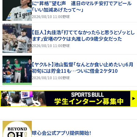
に“昇格”望む声 連日のマルチ安打でアピール
「いい加減あげたって〜」
2026/08/10 11:00
野球
【巨人】丸佳浩「打ててなかったらと思うとゾッとし
ます」安堵のワケは丸推しの９歳少女だった
2026/08/10 11:00
野球
【ヤクルト】池山監督「なんとか食い止めたい」６月
初旬には貯金11も…ついに借金２ケタ10
2026/08/10 11:00
野球
球心会公式アプリ提供開始！