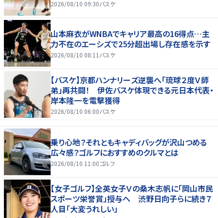
2026/08/10 09:30
バスケ
山本麻衣がWNBAでキャリア最高の16得点…主
力不在のエーシズで25分超出場し存在感を示す
2026/08/10 08:11
バスケ
【バスケ】京都ハンナリーズ逆襲へ「琉球２度Ｖ師
弟」再共闘！ 伊佐バスケ体現できる元日本代表・
岸本隆一を電撃獲得
2026/08/10 06:00
バスケ
乗り心地？それともキャディバッグが沢山つめる
広々感？ゴルフにおすすめのクルマとは
2026/08/10 11:00
ゴルフ
【女子ゴルフ】全英女子Ｖの桑木志帆に「岡山市民
スポーツ栄誉賞」授与へ 渋野日向子らに続き７
人目「大変うれしい」