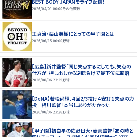
BEST BODY JAPANをライブ配信！
2026/04/01 00:00
その他競技
王貞治・栗山英樹にとっての甲子園とは
2026/06/15 00:00
野球
【広島】新井監督「同じ失点するにしても、失点の
仕方が」押し出しから逆転負けで最下位に転落
2026/08/06 23:29
野球
【DeNA】若松尚輝、４回2/3投げ４安打１失点の力
投 相川監督「本当にありがたかった」
2026/08/06 23:28
野球
【甲子園】初白星の佐野日大・麦倉監督「あの時と