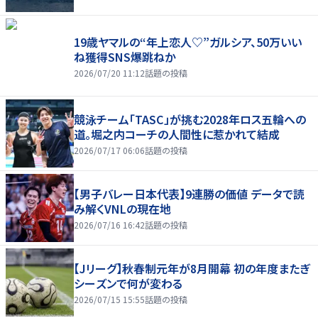
19歳ヤマルの“年上恋人♡”ガルシア、50万いい
ね獲得SNS爆跳ねか
2026/07/20 11:12
話題の投稿
競泳チーム「TASC」が挑む2028年ロス五輪への
道。堀之内コーチの人間性に惹かれて結成
2026/07/17 06:06
話題の投稿
【男子バレー日本代表】9連勝の価値 データで読
み解くVNLの現在地
2026/07/16 16:42
話題の投稿
【Jリーグ】秋春制元年が8月開幕 初の年度またぎ
シーズンで何が変わる
2026/07/15 15:55
話題の投稿