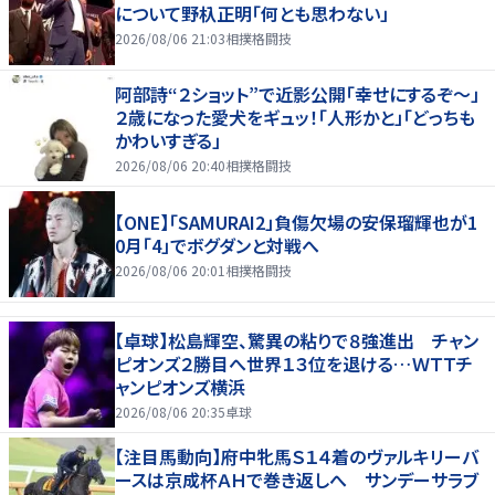
について野杁正明「何とも思わない」
2026/08/06 21:03
相撲格闘技
阿部詩“２ショット”で近影公開「幸せにするぞ〜」
２歳になった愛犬をギュッ！「人形かと」「どっちも
かわいすぎる」
2026/08/06 20:40
相撲格闘技
【ONE】「SAMURAI2」負傷欠場の安保瑠輝也が1
0月「4」でボグダンと対戦へ
2026/08/06 20:01
相撲格闘技
【卓球】松島輝空、驚異の粘りで８強進出 チャン
ピオンズ２勝目へ世界１３位を退ける…ＷＴＴチ
ャンピオンズ横浜
2026/08/06 20:35
卓球
【注目馬動向】府中牝馬Ｓ１４着のヴァルキリーバ
ースは京成杯ＡＨで巻き返しへ サンデーサラブ