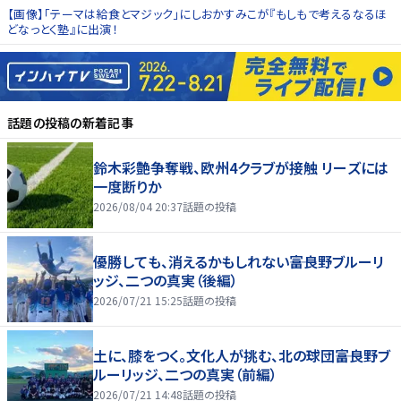
【画像】「テーマは給食とマジック」にしおかすみこが『もしもで考えるなるほ
どなっとく塾』に出演！
話題の投稿
の新着記事
鈴木彩艶争奪戦、欧州4クラブが接触 リーズには
一度断りか
2026/08/04 20:37
話題の投稿
優勝しても、消えるかもしれない――富良野ブルーリ
ッジ、二つの真実（後編）
2026/07/21 15:25
話題の投稿
土に、膝をつく。文化人が挑む、北の球団――富良野ブ
ルーリッジ、二つの真実（前編）
2026/07/21 14:48
話題の投稿