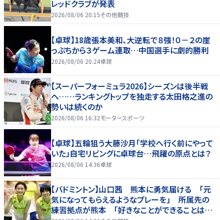
レッドクラブが発表
2026/08/06 20:15
その他競技
【卓球】18歳張本美和、大逆転で８強！０－２の崖
っぷちから３ゲーム連取…中国選手に劇的勝利
2026/08/06 20:24
卓球
【スーパーフォーミュラ2026】シーズンは後半戦
へ……ランキングトップを独走する太田格之進の
勢いは続くのか
2026/08/06 16:32
モータースポーツ
【卓球】五輪狙う大藤沙月「学校へ行く前にやって
いた」自宅リビングに卓球台…飛躍の原点とは？
2026/08/06 14:36
卓球
【バドミントン】山口茜 熊本に勇気届ける 「元
気になってもらえるようなプレーを」 所属先の
練習拠点が熊本 「好きなことができることは当