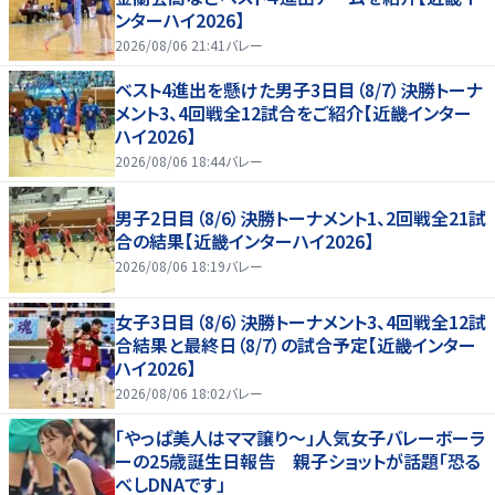
ンターハイ2026】
2026/08/06 21:41
バレー
ベスト4進出を懸けた男子3日目（8/7）決勝トーナ
メント3、4回戦全12試合をご紹介【近畿インター
ハイ2026】
2026/08/06 18:44
バレー
男子2日目（8/6）決勝トーナメント1、2回戦全21試
合の結果【近畿インターハイ2026】
2026/08/06 18:19
バレー
女子3日目（8/6）決勝トーナメント3、4回戦全12試
合結果と最終日（8/7）の試合予定【近畿インター
ハイ2026】
2026/08/06 18:02
バレー
「やっぱ美人はママ譲り～」人気女子バレーボーラ
ーの25歳誕生日報告 親子ショットが話題「恐る
べしDNAです」