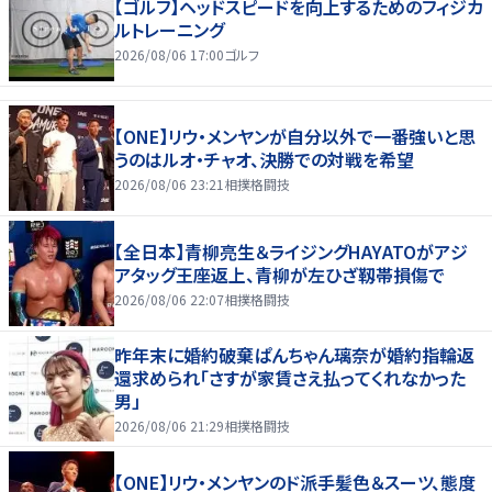
【ゴルフ】ヘッドスピードを向上するためのフィジカ
ルトレーニング
2026/08/06 17:00
ゴルフ
【ONE】リウ・メンヤンが自分以外で一番強いと思
うのはルオ・チャオ、決勝での対戦を希望
2026/08/06 23:21
相撲格闘技
【全日本】青柳亮生＆ライジングHAYATOがアジ
アタッグ王座返上、青柳が左ひざ靱帯損傷で
2026/08/06 22:07
相撲格闘技
昨年末に婚約破棄ぱんちゃん璃奈が婚約指輪返
還求められ「さすが家賃さえ払ってくれなかった
男」
2026/08/06 21:29
相撲格闘技
【ONE】リウ・メンヤンのド派手髪色＆スーツ、態度