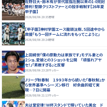
佐野日大・鈴木有が世代屈指左腕以来の1-0完封
勝利！聖隷クリストファーとの投手戦制す【26年夏
甲子園】
2026/08/06 20:35
野球
【甲子園】神村学園エース龍頭汰樹、５回途中から
救援「もう一回チームに流れをもってこようと」
2026/08/06 20:24
野球
上田綺世「僕の原動力は家族です」モデル妻との
２ショ、愛娘との３ショットを公開 「頑張れアヤ
セ！」「素敵すぎる」と反響
2026/08/06 23:28
サッカー
Ｊリーグ秋春制 １９９３年から続いた「春秋制」か
ら世界基準へシーズン移行 紆余曲折経て実
現…７日に開幕
2026/08/06 21:13
サッカー
夫は堂安律！Ｗ杯スタンドで輝いていた美女 ド