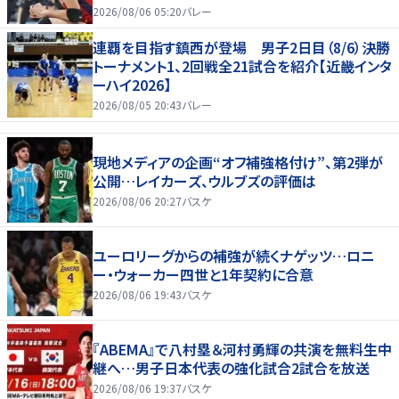
2026/08/06 05:20
バレー
連覇を目指す鎮西が登場 男子2日目（8/6）決勝
トーナメント1、2回戦全21試合を紹介【近畿インタ
ーハイ2026】
2026/08/05 20:43
バレー
現地メディアの企画“オフ補強格付け”、第2弾が
公開…レイカーズ、ウルブズの評価は
2026/08/06 20:27
バスケ
ユーロリーグからの補強が続くナゲッツ…ロニ
ー・ウォーカー四世と1年契約に合意
2026/08/06 19:43
バスケ
『ABEMA』で八村塁＆河村勇輝の共演を無料生中
継へ…男子日本代表の強化試合2試合を放送
2026/08/06 19:37
バスケ