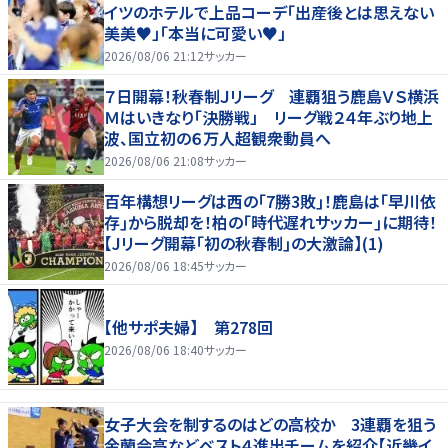
イツのホテルで上品コーデ「出産後とは思えない
美美♥」「本当に可愛い♥」
2026/08/06 21:12
サッカー
７日開幕！秋春制Ｊリーグ 連覇狙う鹿島ＶＳ横浜
Ｍはいきなり「決勝戦」 リーグ戦２４年ぶり地上
波、国立初の６万人超観衆動員へ
2026/08/06 21:08
サッカー
百年構想リーグは西の｢7勝3敗｣！鹿島は｢早川依
存｣から脱却を！柏の｢時代遅れサッカー｣に期待！
【Jリーグ開幕｢初の秋春制｣の大激論】(1)
2026/08/06 18:45
サッカー
【他サポ夫婦】 第278回
2026/08/06 18:40
サッカー
女子大会を制するのはどの高校か 3連覇を狙う
金蘭会高などベスト４進出チームを紹介【近畿イ