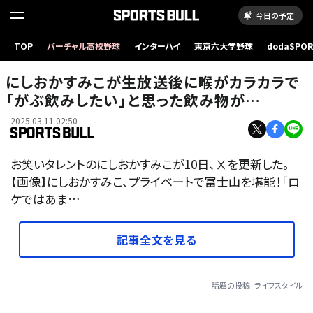
今日の予定
TOP
バーチャル高校野球
インターハイ
東京六大学野球
dodaSPO
（新しいタブ
にしおかすみこが生放送後に喉がカラカラで
「がぶ飲みしたい」と思った飲み物が…
2025.03.11 02:50
お笑いタレントのにしおかすみこが10日、Ⅹを更新した。
【画像】にしおかすみこ、プライベートで富士山を堪能！「ロ
ケではあま…
記事全文を見る
話題の投稿
ライフスタイル