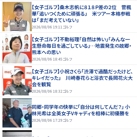
【女子ゴルフ】桑木志帆に８１８Ｐ差の２位 菅楓
華「追いつくために頑張る」 米ツアー本格参戦
は「まだ考えていない」
2026/08/06 19:11
ゴルフ
【女子ゴルフ】不動裕理「自然は怖い」「みんな一
生懸命毎日を過ごしている」…地震発生の故郷・
熊本への思い
2026/08/06 18:45
ゴルフ
【女子ゴルフ】小祝さくら「渋滞で過酷だったけど、
キレイだった」 川崎春花らと浴衣で長岡花火大
会を観覧
2026/08/06 18:32
ゴルフ
同郷・同学年の快挙に「自分は何してんだ？」 小
林光希は全英女子Vキャディを相棒に初優勝を
2026/08/06 17:29
ゴルフ