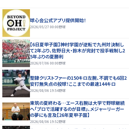
球心会公式アプリ提供開始！
2026/05/27 00:00
野球
【6日夏甲子園】神村学園が逆転で九州対決制し
て2年ぶり、佐野日大・鈴木が完封で投手戦制し2
5年ぶりの夏勝利
2026/07/06 00:00
野球
聖隷クリストファーの150キロ左腕、不調でも6回2
安打無失点の投球！ここまでの最速144キロ
2026/08/06 19:54
野球
東筑の夏終わる…エース右腕は大学で野球継続
へ「プロで活躍するのが目標」、メジャーリーガー
の夢にも言及【26年夏甲子園】
2026/08/06 19:52
野球