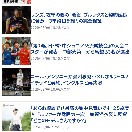
サンズ、攻守の要の”悪役”ブルックスと契約延長
に合意…3年約115億円の完全保証
2026/08/06 19:23
バスケ
「第34回日・韓・中ジュニア交流競技会」の大会ロ
スターが発表…中部大第一から馬越ら3名が選出
2026/08/06 19:18
バスケ
コール・アンソニーが豪州移籍…メルボルン・ユナ
イテッドと契約、イングルスと再共演
2026/08/06 19:06
バスケ
「あらお綺麗で」「最高の暑中見舞いです」２５歳美
人ゴルファーが雰囲気一変 美麗浴衣姿に反響
「どこのモデルさんですか？」
2026/08/06 21:55
ゴルフ