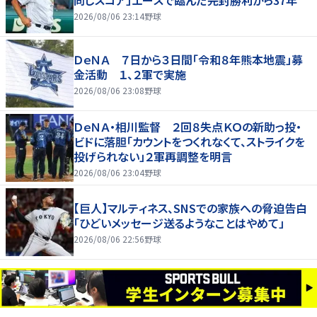
同じスコア」エースで臨んだ完封勝利から37年
2026/08/06 23:14
野球
ＤｅＮＡ ７日から３日間「令和８年熊本地震」募
金活動 １、２軍で実施
2026/08/06 23:08
野球
ＤｅＮＡ・相川監督 ２回８失点ＫＯの新助っ投・
ビドに落胆「カウントをつくれなくて、ストライクを
投げられない」２軍再調整を明言
2026/08/06 23:04
野球
【巨人】マルティネス、SNSでの家族への脅迫告白
「ひどいメッセージ送るようなことはやめて」
2026/08/06 22:56
野球