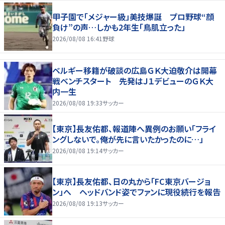
甲子園で「メジャー級」美技爆誕 プロ野球“顔
負け”の声…しかも2年生「鳥肌立った」
2026/08/08 16:41
野球
ベルギー移籍が破談の広島ＧＫ大迫敬介は開幕
戦ベンチスタート 先発はＪ１デビューのＧＫ大
内一生
2026/08/08 19:33
サッカー
【東京】長友佑都、報道陣へ異例のお願い「フライ
ングしないで。俺が先に言いたかったのに…」
2026/08/08 19:14
サッカー
【東京】長友佑都、日の丸から「FC東京バージョ
ン」へ ヘッドバンド姿でファンに現役続行を報告
2026/08/08 19:13
サッカー