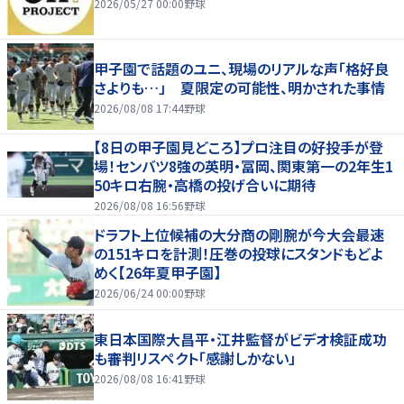
2026/05/27 00:00
野球
甲子園で話題のユニ、現場のリアルな声「格好良
さよりも…」 夏限定の可能性、明かされた事情
2026/08/08 17:44
野球
【8日の甲子園見どころ】プロ注目の好投手が登
場！センバツ8強の英明・冨岡、関東第一の2年生1
50キロ右腕・高橋の投げ合いに期待
2026/08/08 16:56
野球
ドラフト上位候補の大分商の剛腕が今大会最速
の151キロを計測！圧巻の投球にスタンドもどよ
めく【26年夏甲子園】
2026/06/24 00:00
野球
東日本国際大昌平・江井監督がビデオ検証成功
も審判リスペクト「感謝しかない」
2026/08/08 16:41
野球