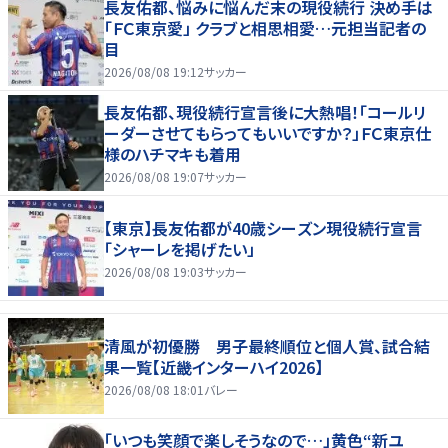
長友佑都、悩みに悩んだ末の現役続行 決め手は
「ＦＣ東京愛」 クラブと相思相愛…元担当記者の
目
2026/08/08 19:12
サッカー
長友佑都、現役続行宣言後に大熱唱！「コールリ
ーダーさせてもらってもいいですか？」ＦＣ東京仕
様のハチマキも着用
2026/08/08 19:07
サッカー
【東京】長友佑都が40歳シーズン現役続行宣言
「シャーレを掲げたい」
2026/08/08 19:03
サッカー
清風が初優勝 男子最終順位と個人賞、試合結
果一覧【近畿インターハイ2026】
2026/08/08 18:01
バレー
「いつも笑顔で楽しそうなので…」黄色“新ユ