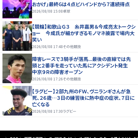
おかげ」最終Gは４点ビハインドから７連続得点
2026/08/08 15:08
卓球
【競輪】和歌山Ｇ３ 糸井嘉男＆今成亮太トークシ
ョー 今成氏が細かすぎるモノマネ披露で場内大
笑い
2026/08/08 17:48
その他競技
障害レースで３騎手が落馬...最後の直線では先
頭と２番手を走っていた馬にアクシデント発生
中京９Ｒの障害オープン
2026/08/08 17:26
その他競技
【ラグビー】２部九州のＦＷ、ヴニランギさんが急
死、２６歳…３日の練習後に熱中症の症状、７日に
亡くなる
2026/08/08 17:30
ラグビー