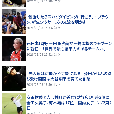
2026/08/08 16:28
バスケ
「優勝したらスカイダイビングに行こう」…ブラウ
ン、新生シクサーズの交流を明かす
2026/08/08 15:53
バスケ
元日本代表・吉田亜沙美が三菱電機のキャプテン
に就任…「世界で最も結束力のあるチームへ」
2026/08/08 15:51
バスケ
「先入観は可能が不可能になる」 藤田かれんの待
ち受け画面は大谷翔平を育てた言葉
2026/08/08 18:50
ゴルフ
安田祐香と吉沢柚月が首位に並び、1打差3位に
金田久美子、河本結は17位 国内女子ゴルフ第2
日
2026/08/08 18:06
ゴルフ