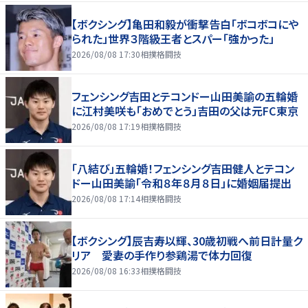
【ボクシング】亀田和毅が衝撃告白「ボコボコにや
られた」世界３階級王者とスパー「強かった」
2026/08/08 17:30
相撲格闘技
フェンシング吉田とテコンドー山田美諭の五輪婚
に江村美咲も「おめでとう」吉田の父は元FC東京
2026/08/08 17:19
相撲格闘技
「八結び」五輪婚！フェンシング吉田健人とテコン
ドー山田美諭「令和８年８月８日」に婚姻届提出
2026/08/08 17:14
相撲格闘技
【ボクシング】辰吉寿以輝、30歳初戦へ前日計量ク
リア 愛妻の手作り参鶏湯で体力回復
2026/08/08 16:33
相撲格闘技