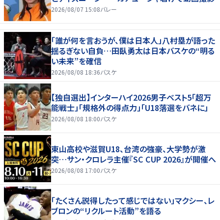
2026/08/07 15:08
バレー
「誰が何を言おうが、僕は日本人」八村塁が語った
揺るぎない自負…田臥勇太は日本バスケの“明る
い未来”を確信
2026/08/08 18:36
バスケ
【独自選出】インターハイ2026男子ベスト5「超万
能戦士」「規格外の得点力」「U18落選をバネに」
2026/08/08 18:00
バスケ
東山高校や滋賀U18、台湾の強豪、大学勢が激
突…サン・クロレラ主催『SC CUP 2026』が開催へ
2026/08/08 17:00
バスケ
「たくさん説得したって感じではない」マクシー、レ
ブロンの“リクルート活動”を語る