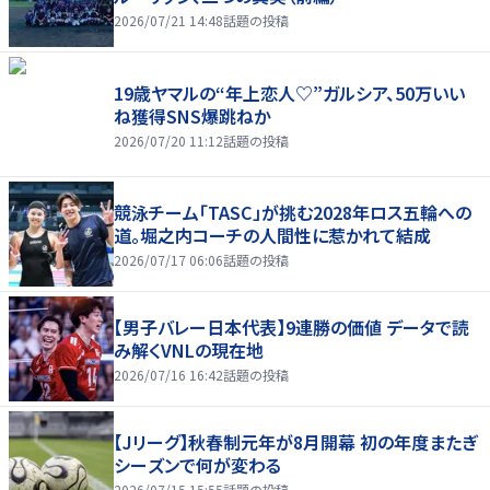
2026/07/21 14:48
話題の投稿
19歳ヤマルの“年上恋人♡”ガルシア、50万いい
ね獲得SNS爆跳ねか
2026/07/20 11:12
話題の投稿
競泳チーム「TASC」が挑む2028年ロス五輪への
道。堀之内コーチの人間性に惹かれて結成
2026/07/17 06:06
話題の投稿
【男子バレー日本代表】9連勝の価値 データで読
み解くVNLの現在地
2026/07/16 16:42
話題の投稿
【Jリーグ】秋春制元年が8月開幕 初の年度またぎ
シーズンで何が変わる
2026/07/15 15:55
話題の投稿