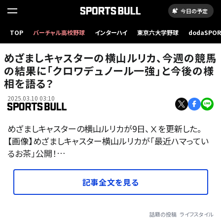
今日の予定
TOP
バーチャル高校野球
インターハイ
東京六大学野球
dodaSPO
（新しいタブ
めざましキャスターの横山ルリカ、今週の競馬
の結果に「クロワデュノール一強」と今後の様
相を語る？
2025.03.10 03:10
めざましキャスターの横山ルリカが9日、Ⅹを更新した。
【画像】めざましキャスター横山ルリカが「最近ハマってい
るお茶」公開！…
記事全文を見る
話題の投稿
ライフスタイル