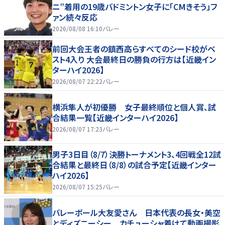
ニ”着用の19歳バドミントン女子に「CMきそう」フ
ァン続々反応
2026/08/08 16:10
バレー
前回大会王者の鎮西高らすべてのシード校がベ
スト4入り 大会最終日の勝負の行方は【近畿イン
ターハイ2026】
2026/08/07 22:22
バレー
横浜隼人が初優勝 女子最終順位と個人賞、試
合結果一覧【近畿インターハイ2026】
2026/08/07 17:23
バレー
男子3日目（8/7）決勝トーナメント3、4回戦全12試
合結果と最終日（8/8）の試合予定【近畿インター
ハイ2026】
2026/08/07 15:25
バレー
バレーボール大友愛さん 日本代表の長女・美空
とディズニーシー カチューシャ着けて動画撮影