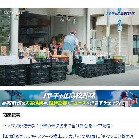
関連記事
センバツ高校野球、１回戦から決勝まで全31試合をライブ配信！
【画像】めざましキャスターの横山ルリカ、『火の鳥』展に「ものすごい数の原