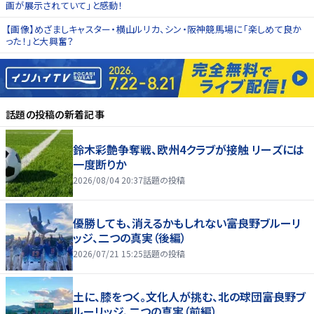
画が展示されていて」と感動！
【画像】めざましキャスター・横山ルリカ、シン・阪神競馬場に「楽しめて良か
った！」と大興奮？
話題の投稿
の新着記事
鈴木彩艶争奪戦、欧州4クラブが接触 リーズには
一度断りか
2026/08/04 20:37
話題の投稿
優勝しても、消えるかもしれない――富良野ブルーリ
ッジ、二つの真実（後編）
2026/07/21 15:25
話題の投稿
土に、膝をつく。文化人が挑む、北の球団――富良野ブ
ルーリッジ、二つの真実（前編）