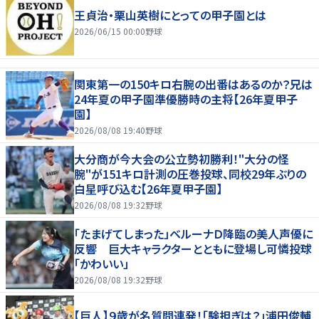
王貞治・栗山英樹にとっての甲子園とは
2026/06/15 00:00
野球
関東第一の150キロ右腕の出番はあるのか？兄は
24年夏の甲子園準優勝時の主将【26年夏甲子
園】
2026/08/08 19:40
野球
大分商が今大会の公立勢初勝利！"大分の怪
腕"が151キロ計測の圧巻投球、同校29年ぶりの
白星呼び込む【26年夏甲子園】
2026/08/08 19:32
野球
「たまげてしまった」ベルーナＤ降臨の美人声優に
反響 巨大キャラクターとともに登場し可憐投球
「かわいい」
2026/08/08 19:32
野球
【巨人】９歳が名質問連発！「験担ぎは？」浦田俊輔