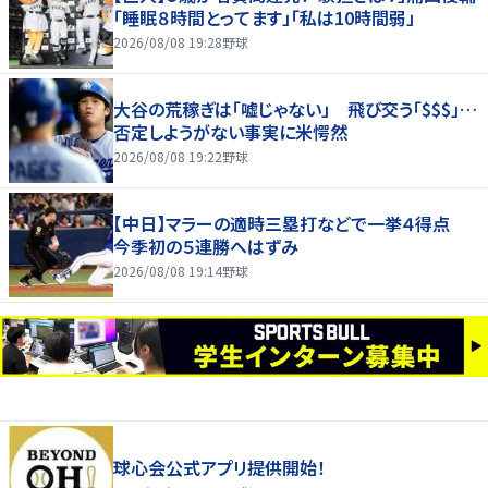
「睡眠８時間とってます」「私は10時間弱」
2026/08/08 19:28
野球
大谷の荒稼ぎは「嘘じゃない」 飛び交う「$$$」…
否定しようがない事実に米愕然
2026/08/08 19:22
野球
【中日】マラーの適時三塁打などで一挙４得点
今季初の５連勝へはずみ
2026/08/08 19:14
野球
球心会公式アプリ提供開始！