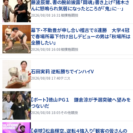
藤波辰爾、書の腕前披露「闘魂」書き上げ「猪木さ
んに怒鳴られ気弱になったところが『鬼』に…」
2026/08/08 16:31
相撲格闘技
幕下・不動豊が申し合い稽古で８連勝 大学４冠
で春場所幕下付け出しデビューの男は「秋場所は
全勝したい」
2026/08/08 16:08
相撲格闘技
石田実莉 逆転勝ちでインハイV
2026/08/08 17:40
テニス
【ボート】徳山ＰＧ１ 鎌倉涼が予選突破へ望みを
つないだ
2026/08/08 18:05
その他競技
【卓球】松島輝空、逆転４強入り「観客の皆さんの