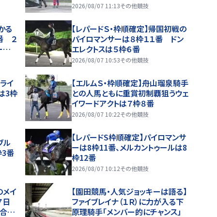
も 小椋調教師「頑固ですがかわい
2026/08/07 11:13
その他競技
い」
かる
【レパードＳ・枠順確定】帰国初戦の
番 ２
パイロマンサーは８枠１１番 ドン
ール
エレクトスは５枠６番
2026/08/07 10:53
その他競技
ルライ
【エルムＳ・枠順確定】舟山瑠泉騎手
は3枠
との人馬ともに重賞初制覇狙うウェ
イワードアクトは７枠８番
2026/08/07 10:22
その他競技
【レパードS枠順確定】パイロマンサ
ブル
ーは8枠11番、メルカントゥールは8
枠3番
枠12番
2026/08/07 10:12
その他競技
のメイ
【園田競馬・人気ジョッキーは語る】
７日
ファイブレイナ（１Ｒ）に力が入る下
気合十
原理騎手「メンバー的にチャンス」