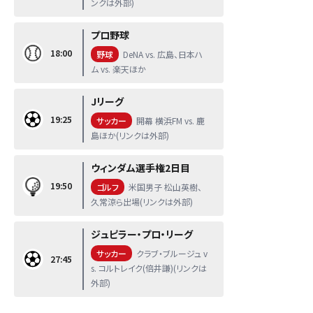
ンクは外部)
プロ野球
18:00
野球
DeNA vs. 広島、日本ハ
ム vs. 楽天ほか
Jリーグ
19:25
サッカー
開幕 横浜FM vs. 鹿
島ほか(リンクは外部)
ウィンダム選手権2日目
19:50
ゴルフ
米国男子 松山英樹、
久常涼ら出場(リンクは外部)
ジュピラー・プロ・リーグ
サッカー
クラブ・ブルージュ v
27:45
s. コルトレイク(倍井謙)(リンクは
外部)