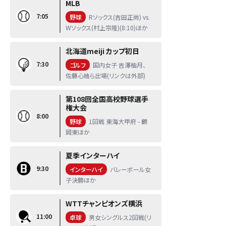
MLB
7:05
野球
Rソックス(吉田正尚) vs.
Wソックス(村上宗隆)(8:10)ほか
北海道meiji カップ初日
7:30
ゴルフ
国内女子 吉澤柚月、
佐藤心結ら出場(リンクは外部)
第108回全国高校野球選手
権大会
8:00
野球
1回戦 東海大甲府 - 鶴
岡東ほか
夏季インターハイ
9:30
インターハイ
バレーボール女
子決勝ほか
WTTチャンピオンズ横浜
11:00
卓球
男女シングルス2回戦(リ