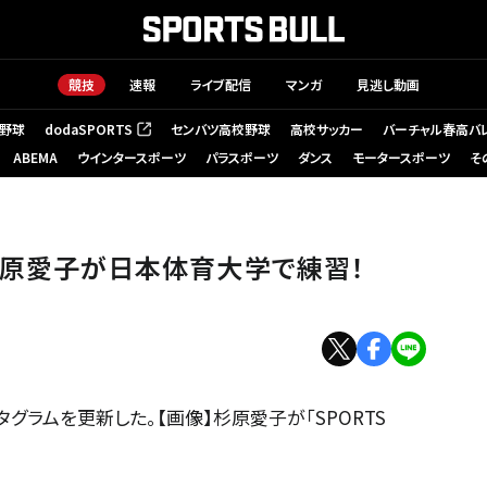
競技
速報
ライブ配信
マンガ
見逃し動画
野球
dodaSPORTS
センバツ高校野球
高校サッカー
バーチャル春高バ
（新しいタブで開く）
ABEMA
ウインタースポーツ
パラスポーツ
ダンス
モータースポーツ
そ
杉原愛子が日本体育大学で練習！
グラムを更新した。【画像】杉原愛子が「SPORTS