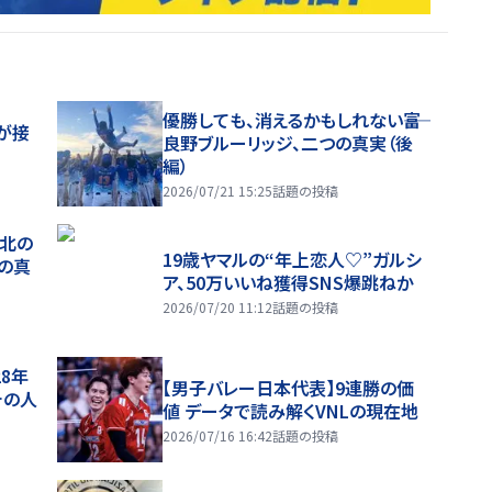
優勝しても、消えるかもしれない――富
が接
良野ブルーリッジ、二つの真実（後
編）
2026/07/21 15:25
話題の投稿
、北の
19歳ヤマルの“年上恋人♡”ガルシ
つの真
ア、50万いいね獲得SNS爆跳ねか
2026/07/20 11:12
話題の投稿
28年
【男子バレー日本代表】9連勝の価
チの人
値 データで読み解くVNLの現在地
2026/07/16 16:42
話題の投稿