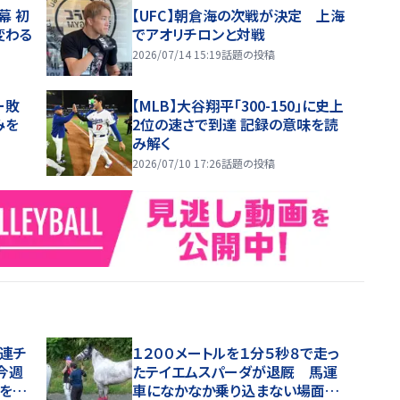
幕 初
【UFC】朝倉海の次戦が決定 上海
変わる
でアオリチロンと対戦
2026/07/14 15:19
話題の投稿
ー敗
【MLB】大谷翔平「300-150」に史上
みを
2位の速さで到達 記録の意味を読
み解く
2026/07/10 17:26
話題の投稿
“連チ
１２００メートルを１分５秒８で走っ
今週
たテイエムスパーダが退厩 馬運
馬をジ
車になかなか乗り込まない場面