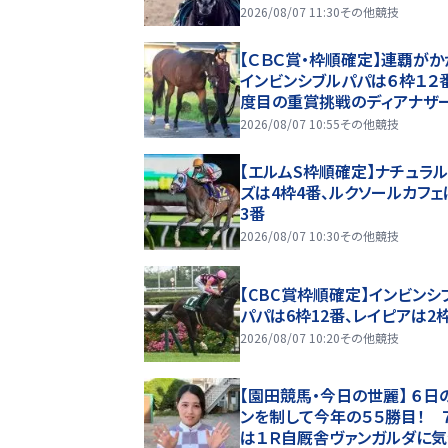
ャッジ
2026/08/07 11:30
その他競技
【ＣＢＣ賞・枠順確定】連覇がか
インビンシブルパパは６枠１２
度目の重賞挑戦のディアナザ
は４枠７番に決定
2026/08/07 10:55
その他競技
【エルムS枠順確定】ナチュラ
ズは4枠4番、ルクソールカフェ
3番
2026/08/07 10:30
その他競技
【CBC賞枠順確定】インビンシ
パパは6枠12番、レイピアは2
2026/08/07 10:20
その他競技
【園田競馬・今日の世麗】 ６日
ンを制して今年の５５勝目！ 
は１Ｒ自厩舎ヴァンガルダに