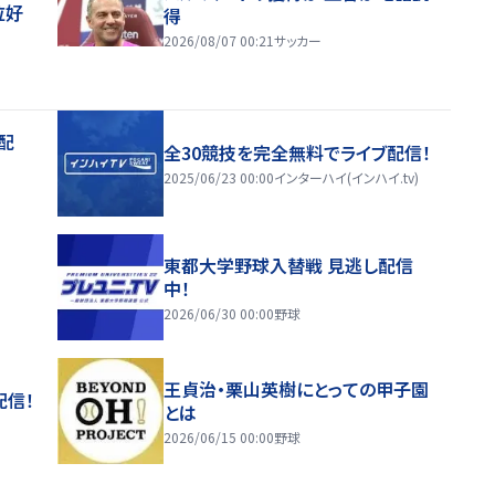
位好
得
2026/08/07 00:21
サッカー
配
全30競技を完全無料でライブ配信！
2025/06/23 00:00
インターハイ(インハイ.tv)
東都大学野球入替戦 見逃し配信
中！
2026/06/30 00:00
野球
王貞治・栗山英樹にとっての甲子園
配信！
とは
2026/06/15 00:00
野球