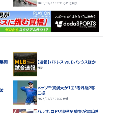
2026/08/07 09:30
その他競技
舗展開
【速報】パドレス vs. Dバックスほか
野球
メッツ千賀滉大が1回3者凡退2奪
破
三振
2026/08/07 09:32
野球
バルサ、ロドリ獲得か 監督が電話説