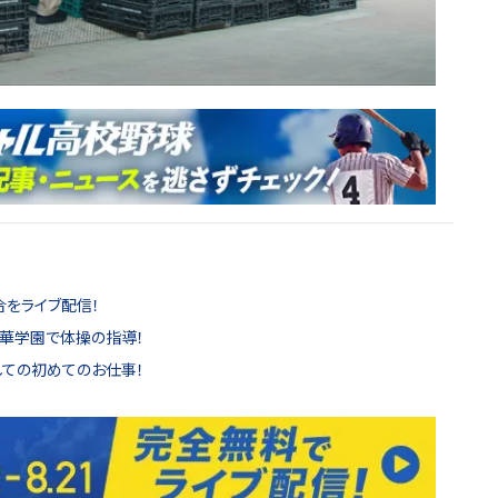
合をライブ配信！
晃華学園で体操の指導！
しての初めてのお仕事！