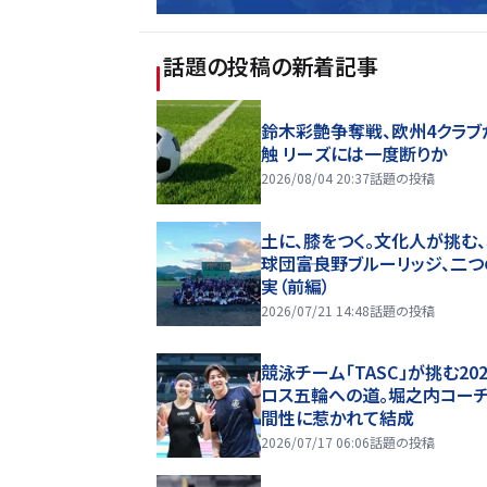
話題の投稿
の新着記事
鈴木彩艶争奪戦、欧州4クラブ
触 リーズには一度断りか
2026/08/04 20:37
話題の投稿
土に、膝をつく。文化人が挑む
球団――富良野ブルーリッジ、二
実（前編）
2026/07/21 14:48
話題の投稿
競泳チーム「TASC」が挑む20
ロス五輪への道。堀之内コー
間性に惹かれて結成
2026/07/17 06:06
話題の投稿