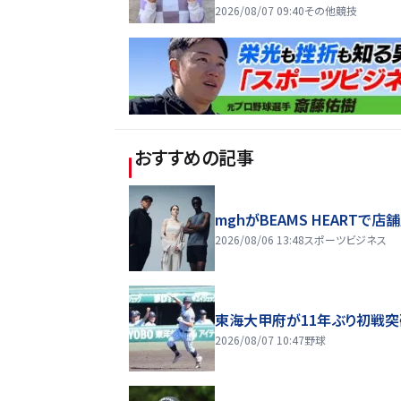
分
2026/08/07 09:40
その他競技
おすすめの記事
mghがBEAMS HEARTで店
2026/08/06 13:48
スポーツビジネス
東海大甲府が11年ぶり初戦突
2026/08/07 10:47
野球