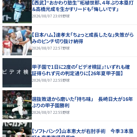
【西武】“おかわり塾生”柘植世那、４年ぶり本塁打
＆高橋光成を生かすリードも「悔しいです」
2026/08/07 23:09
野球
【日本ハム】達孝太「ちょっと成長したな」失策がら
みのピンチ切り抜け納得
2026/08/07 22:57
野球
甲子園で1日に2度の「ビデオ検証」！いずれも確
証得られず元の判定通りに【26年夏甲子園】
2026/08/07 22:55
野球
選抜敗退から磨いた「持ち味」 長崎日大が16年
ぶりの甲子園勝利
2026/08/07 22:55
野球
【ソフトバンク】山本恵大が右肘手術 今季３本塁