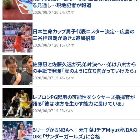
る見通し…現地記者が報道
2026/08/07 20:24
バスケ
日本生命カップ男子代表ロスター決定…広島の
三谷桂司朗が急きょ追加招集
2026/08/07 20:15
バスケ
佐藤凪と佐藤久遠が兄弟対決へ…弟は八村から
の手紙で発奮「虎のように立ち向かっていけたら」
2026/08/07 19:46
バスケ
レブロンPG起用の可能性をシクサーズ指揮官が
語る「彼は味方を生かす能力に長けている」
2026/08/07 19:38
バスケ
BリーグからNBAへ…元千葉JチアMiyuがNBAの
OKC「サンダーガールズ」に合格