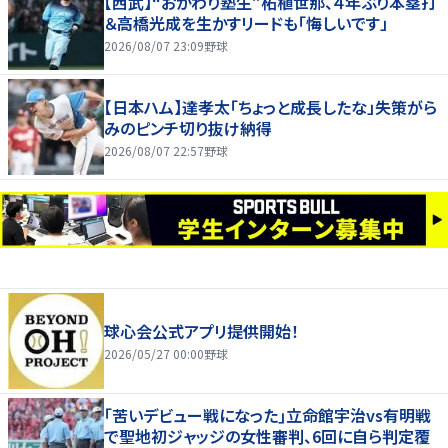
【西武】“おかわり塾生”柘植世那、４年ぶり本塁打
＆高橋光成を生かすリードも「悔しいです」
2026/08/07 23:09
野球
【日本ハム】達孝太「ちょっと成長したな」失策がら
みのピンチ切り抜け納得
2026/08/07 22:57
野球
球心会公式アプリ提供開始！
2026/05/27 00:00
野球
｢苦いデビュー戦になった｣立命館宇治vs有明戦
で聖地初ジャッジの女性審判、6回に自ら判定覆