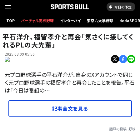
今日の予定
TOP
バーチャル高校野球
インターハイ
東京六大学野球
dodaSPO
（新しいタブ
平石洋介、福留孝介と再会「気さくに接してく
れるPLの大先輩」
2025.03.09 05:56
元プロ野球選手の平石洋介が、自身のXアカウントで同じ
く元プロ野球選手の福留孝介と再会したことを報告。平石
は「今日は番組の…
記事全文を見る
話題の投稿
野球