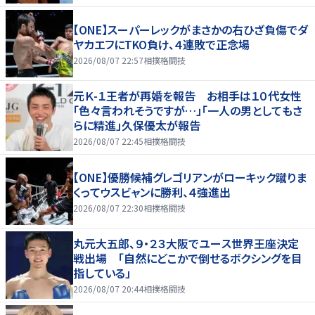
【ONE】スーパーレックがまさかの右ひざ負傷でダ
ヤカエフにTKO負け、４連敗で正念場
2026/08/07 22:57
相撲格闘技
元Ｋ-１王者が再婚を報告 お相手は１０代女性
「色々言われそうですが…」「一人の男としてもさ
らに精進」久保優太が報告
2026/08/07 22:45
相撲格闘技
【ONE】優勝候補グレゴリアンがローキック蹴りま
くってウスビャンに勝利、４強進出
2026/08/07 22:30
相撲格闘技
丸元大五郎、９・２３大阪でユース世界王座決定
戦出場 「自然にどこかで倒せるボクシングを目
指している」
2026/08/07 20:44
相撲格闘技