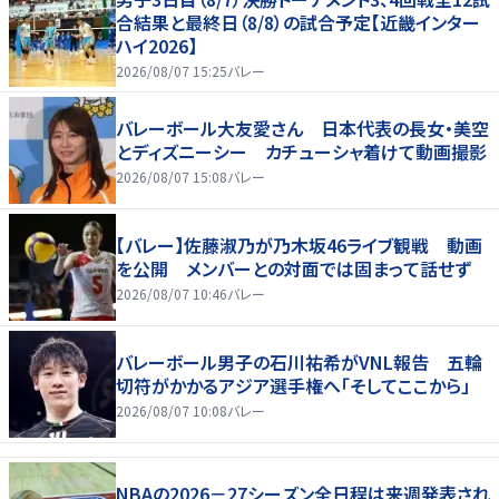
合結果と最終日（8/8）の試合予定【近畿インター
ハイ2026】
2026/08/07 15:25
バレー
バレーボール大友愛さん 日本代表の長女・美空
とディズニーシー カチューシャ着けて動画撮影
2026/08/07 15:08
バレー
【バレー】佐藤淑乃が乃木坂46ライブ観戦 動画
を公開 メンバーとの対面では固まって話せず
2026/08/07 10:46
バレー
バレーボール男子の石川祐希がVNL報告 五輪
切符がかかるアジア選手権へ「そしてここから」
2026/08/07 10:08
バレー
NBAの2026－27シーズン全日程は来週発表され