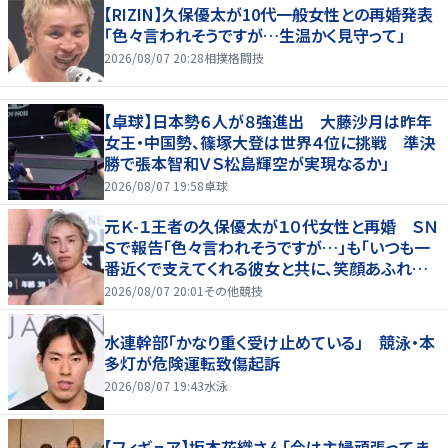
【RIZIN】久保優太が10代一般女性との再婚発表
「色々言われそうですが…生温かく見守って」
2026/08/07 20:28
相撲格闘技
【卓球】日本勢６人が８強進出 大藤沙月は昨年
女王・中国勢、篠塚大登は世界４位に挑戦 準決
勝で張本智和ＶＳ松島輝空が実現なるか」
2026/08/07 19:58
卓球
元Ｋ-１王者の久保優太が１０代女性と再婚 ＳＮ
Ｓで報告「色々言われそうですが…」も「いつも一
番近くで支えてくれる彼女と共に、笑顔あふれる
家庭を築いていきたい」
2026/08/07 20:01
その他競技
水連幹部「かなり重く受け止めている」 競泳・本
多灯が危険運転致傷起訴
2026/08/07 19:43
水泳
【フィギュア】坂本花織さん「今は主婦頑張ってま