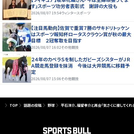
す」スポーツ功労者表彰式 謝辞の大役も
2026/08/07 19:54
ウィンタースポーツ
【注目馬動向】佐賀で重賞７勝のサキドリトッケン
はスポーツ報知杯ロータスクラウン賞が秋の最大
目標 ２冠奪取を目指す
2026/08/07 16:02
その他競技
２４年のカペラＳを制したガビーズシスターがＪＲ
Ａ競走馬登録を抹消 今後は大井競馬に移籍予
定
2026/08/07 15:06
その他競技
TOP
話題の投稿
野球
平石洋介、福留孝介と再会「気さくに接してくれる