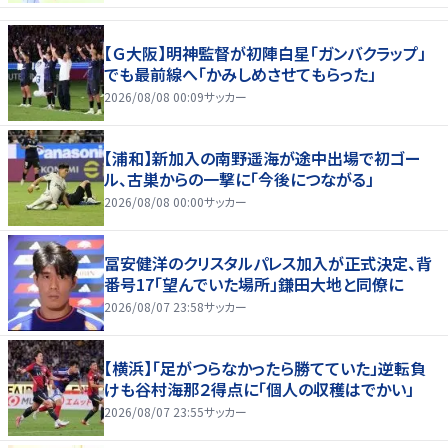
【Ｇ大阪】明神監督が初陣白星「ガンバクラップ」
でも最前線へ「かみしめさせてもらった」
2026/08/08 00:09
サッカー
【浦和】新加入の南野遥海が途中出場で初ゴー
ル、古巣からの一撃に「今後につながる」
2026/08/08 00:00
サッカー
冨安健洋のクリスタルパレス加入が正式決定、背
番号17「望んでいた場所」鎌田大地と同僚に
2026/08/07 23:58
サッカー
【横浜】「足がつらなかったら勝てていた」逆転負
けも谷村海那２得点に「個人の収穫はでかい」
2026/08/07 23:55
サッカー