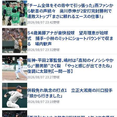
「チーム全体をその背中で引っ張った」燕ファンか
ら歓喜の声続々 奥川恭伸が2安打完封勝利で
連敗ストップ「まさに頼れるエースの仕事！」
2026/08/07 23:42
野球
５４歳美脚アナが豪快投球 望月理恵が始球
式 捕手・小林のミットにショートバウンドで収ま
る 場内歓声
2026/08/07 23:32
野球
阪神・平田２軍監督、嶋村は「高知のイノシシやか
ら」“勝男節”さく裂 「やっと感じが出てきたね」
復調に太鼓判【一問一答】
2026/08/07 23:27
野球
併殺免れ執念の打点1 立正大淞南の川口投手
「頭から行きました」
2026/08/07 23:10
野球