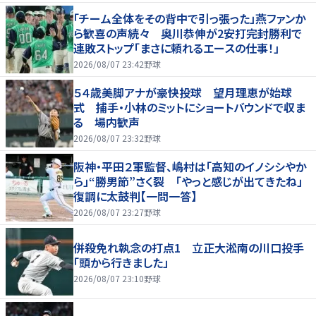
「チーム全体をその背中で引っ張った」燕ファンか
ら歓喜の声続々 奥川恭伸が2安打完封勝利で
連敗ストップ「まさに頼れるエースの仕事！」
2026/08/07 23:42
野球
５４歳美脚アナが豪快投球 望月理恵が始球
式 捕手・小林のミットにショートバウンドで収ま
る 場内歓声
2026/08/07 23:32
野球
阪神・平田２軍監督、嶋村は「高知のイノシシやか
ら」“勝男節”さく裂 「やっと感じが出てきたね」
復調に太鼓判【一問一答】
2026/08/07 23:27
野球
併殺免れ執念の打点1 立正大淞南の川口投手
「頭から行きました」
2026/08/07 23:10
野球