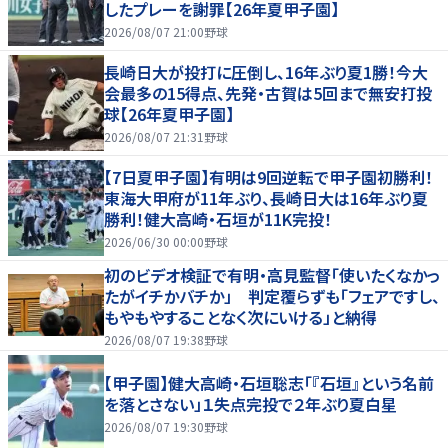
したプレーを謝罪【26年夏甲子園】
2026/08/07 21:00
野球
長崎日大が投打に圧倒し、16年ぶり夏1勝！今大
会最多の15得点、先発・古賀は5回まで無安打投
球【26年夏甲子園】
2026/08/07 21:31
野球
【7日夏甲子園】有明は9回逆転で甲子園初勝利！
東海大甲府が11年ぶり、長崎日大は16年ぶり夏
勝利！健大高崎・石垣が11K完投！
2026/06/30 00:00
野球
初のビデオ検証で有明・高見監督「使いたくなかっ
たがイチかバチか」 判定覆らずも「フェアですし、
もやもやすることなく次にいける」と納得
2026/08/07 19:38
野球
【甲子園】健大高崎・石垣聡志「『石垣』という名前
を落とさない」１失点完投で２年ぶり夏白星
2026/08/07 19:30
野球