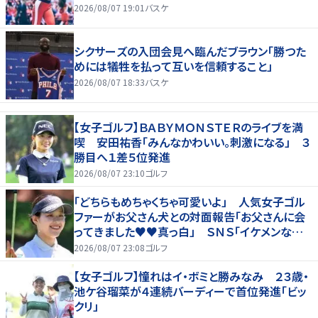
2026/08/07 19:01
バスケ
シクサーズの入団会見へ臨んだブラウン「勝つた
めには犠牲を払って互いを信頼すること」
2026/08/07 18:33
バスケ
【女子ゴルフ】ＢＡＢＹＭＯＮＳＴＥＲのライブを満
喫 安田祐香「みんなかわいい。刺激になる」 ３
勝目へ１差５位発進
2026/08/07 23:10
ゴルフ
「どちらもめちゃくちゃ可愛いよ」 人気女子ゴル
ファーがお父さん犬との対面報告「お父さんに会
ってきました♥♥真っ白」 ＳＮＳ「イケメンなお
父さん」「白戸家入りするんですか？」
2026/08/07 23:08
ゴルフ
【女子ゴルフ】憧れはイ・ボミと勝みなみ ２３歳・
池ケ谷瑠菜が４連続バーディーで首位発進「ビッ
クリ」