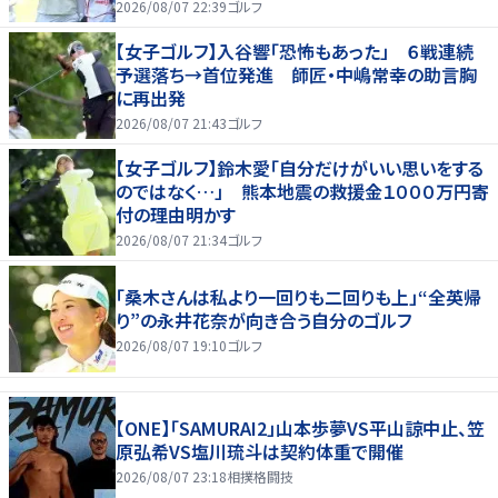
2026/08/07 22:39
ゴルフ
【女子ゴルフ】入谷響「恐怖もあった」 ６戦連続
予選落ち→首位発進 師匠・中嶋常幸の助言胸
に再出発
2026/08/07 21:43
ゴルフ
【女子ゴルフ】鈴木愛「自分だけがいい思いをする
のではなく…」 熊本地震の救援金１０００万円寄
付の理由明かす
2026/08/07 21:34
ゴルフ
「桑木さんは私より一回りも二回りも上」“全英帰
り”の永井花奈が向き合う自分のゴルフ
2026/08/07 19:10
ゴルフ
【ONE】「SAMURAI2」山本歩夢VS平山諒中止、笠
原弘希VS塩川琉斗は契約体重で開催
2026/08/07 23:18
相撲格闘技