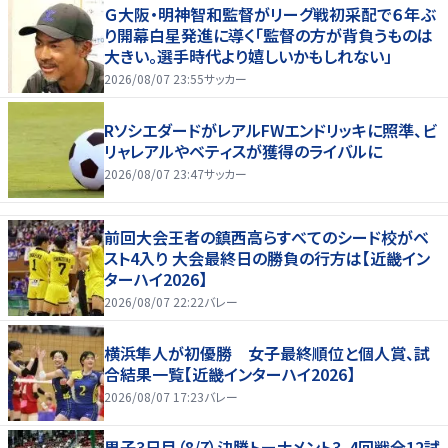
Ｇ大阪・明神智和監督がリーグ戦初采配で６年ぶ
り開幕白星発進に導く「監督の方が背負うものは
大きい。選手時代より嬉しいかもしれない」
2026/08/07 23:55
サッカー
RソシエダードがレアルFWエンドリッキに照準、ビ
リャレアルやベティスが獲得のライバルに
2026/08/07 23:47
サッカー
前回大会王者の鎮西高らすべてのシード校がベ
スト4入り 大会最終日の勝負の行方は【近畿イン
ターハイ2026】
2026/08/07 22:22
バレー
横浜隼人が初優勝 女子最終順位と個人賞、試
合結果一覧【近畿インターハイ2026】
2026/08/07 17:23
バレー
男子3日目（8/7）決勝トーナメント3、4回戦全12試