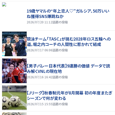
19歳ヤマルの“年上恋人♡”ガルシア、50万いい
ね獲得SNS爆跳ねか
2026/07/20 11:12
話題の投稿
競泳チーム「TASC」が挑む2028年ロス五輪への
道。堀之内コーチの人間性に惹かれて結成
2026/07/17 06:06
話題の投稿
【男子バレー日本代表】9連勝の価値 データで読
み解くVNLの現在地
2026/07/16 16:42
話題の投稿
【Jリーグ】秋春制元年が8月開幕 初の年度またぎ
シーズンで何が変わる
2026/07/15 15:55
話題の投稿