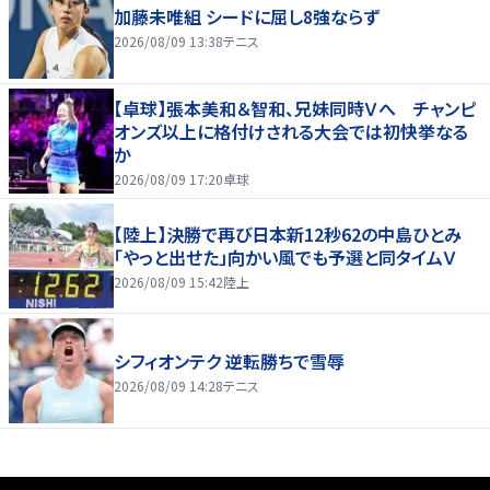
加藤未唯組 シードに屈し8強ならず
2026/08/09 13:38
テニス
【卓球】張本美和＆智和、兄妹同時Ｖへ チャンピ
オンズ以上に格付けされる大会では初快挙なる
か
2026/08/09 17:20
卓球
【陸上】決勝で再び日本新12秒62の中島ひとみ
「やっと出せた」向かい風でも予選と同タイムＶ
2026/08/09 15:42
陸上
シフィオンテク 逆転勝ちで雪辱
2026/08/09 14:28
テニス