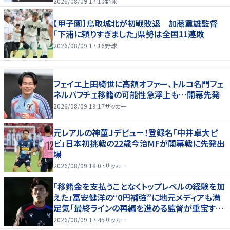
2026/08/09 17:10
野球
【甲子園】鳥取城北が初戦敗退 加藤重雄監督
「下浦に頼りすぎました」県勢は全国11連敗
2026/08/09 17:16
野球
フェイエ上田綺世に高額オファー、トルコ名門フェ
ネルバフチェ移籍の可能性急浮上も…開幕先発
2026/08/09 19:17
サッカー
元レアルの神童Ｊデビュー！登録名「中井卓大ピ
ピ」日本初挑戦の22歳今治MFが開幕戦に先発出
場
2026/08/09 18:07
サッカー
「移籍金を支払うことなくトップレベルの経験を加
えた」冨安健洋の“0円補強”に地元メディアも満
足気「最終ラインの再編を進める監督が重宝する
柔軟性を備えている」
2026/08/09 17:45
サッカー