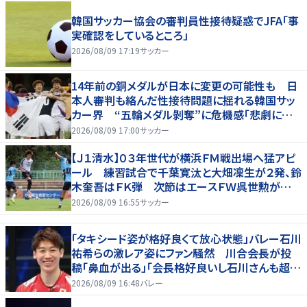
韓国サッカー協会の審判員性接待疑惑でJFA「事
実確認をしているところ」
2026/08/09 17:19
サッカー
14年前の銅メダルが日本に変更の可能性も 日
本人審判も絡んだ性接待問題に揺れる韓国サッ
カー界 “五輪メダル剝奪”に危機感「悲劇に見
舞われる」
2026/08/09 17:00
サッカー
【Ｊ１清水】０３年世代が横浜ＦＭ戦出場へ猛アピ
ール 練習試合で千葉寛汰と大畑凜生が２発、鈴
木奎吾はＦＫ弾 次節はエースＦＷ呉世勲が出
場停止
2026/08/09 16:55
サッカー
「タキシード姿が格好良くて放心状態」バレー石川
祐希らの激レア姿にファン騒然 川合会長が投
稿「鼻血が出る」「会長格好良いし石川さんも超格
好いい」
2026/08/09 16:48
バレー