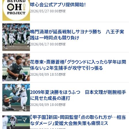
球心会公式アプリ提供開始！
2026/05/27 00:00
野球
鳴門渦潮が延長戦制しサヨナラ勝ち 八王子実
践は一時同点も競り負け
2026/06/17 00:00
野球
花巻東・斎藤蒼梧「グラウンドに入ったら学年は関
係ない」２年生捕手が攻守で引っ張る
2026/08/09 18:55
野球
2009年夏決勝をほうふつ 日本文理が剛腕相手
に見せた成長の連打
2026/08/09 18:00
野球
【甲子園】新田・岡田監督「点の取られ方が…相当
なダメージ」愛媛大会無失策も痛恨ミス