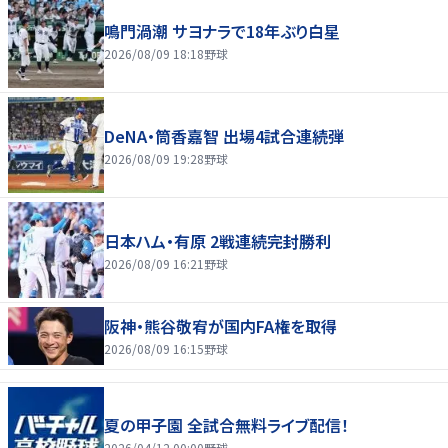
鳴門渦潮 サヨナラで18年ぶり白星
2026/08/09 18:18
野球
DeNA・筒香嘉智 出場4試合連続弾
2026/08/09 19:28
野球
日本ハム・有原 2戦連続完封勝利
2026/08/09 16:21
野球
阪神・熊谷敬宥が国内FA権を取得
2026/08/09 16:15
野球
夏の甲子園 全試合無料ライブ配信！
2026/04/12 00:00
野球