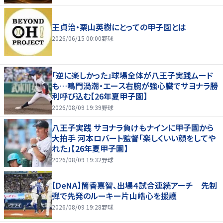
王貞治・栗山英樹にとっての甲子園とは
2026/06/15 00:00
野球
「逆に楽しかった」球場全体が八王子実践ムード
も…鳴門渦潮・エース右腕が強心臓でサヨナラ勝
利呼び込む【26年夏甲子園】
2026/08/09 19:39
野球
八王子実践 サヨナラ負けもナインに甲子園から
大拍手 河本ロバート監督「楽しくいい顔をしてや
れた」【26年夏甲子園】
2026/08/09 19:32
野球
【DeNA】筒香嘉智、出場４試合連続アーチ 先制
弾で先発のルーキー片山皓心を援護
2026/08/09 19:28
野球