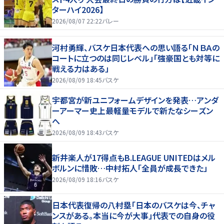
ターハイ2026】
2026/08/07 22:22
バレー
河村勇輝、バスケ日本代表への思い語る「ＮＢＡの
コートに立つのは同じレベル」「強豪国とも対等に
戦える力はある」
2026/08/09 18:45
バスケ
宇都宮が新ユニフォームデザインを発表…アンダ
ーアーマー史上最軽量モデルで新たなシーズン
へ
2026/08/09 18:43
バスケ
新井楽人が17得点もB.LEAGUE UNITEDはメル
ボルンに惜敗…中村拓人「全員が成長できた」
2026/08/09 18:16
バスケ
日本代表復帰の八村塁「日本のバスケは今、チャ
ンスがある。本当に今が大事」代表での自身の役