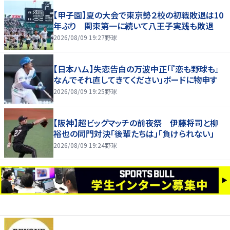
【甲子園】夏の大会で東京勢２校の初戦敗退は10
年ぶり 関東第一に続いて八王子実践も敗退
2026/08/09 19:27
野球
【日本ハム】失恋告白の万波中正「『恋も野球も』
なんでそれ直してきてください」ボードに物申す
2026/08/09 19:25
野球
【阪神】超ビッグマッチの前夜祭 伊藤将司と柳
裕也の同門対決「後輩たちは」「負けられない」
2026/08/09 19:24
野球