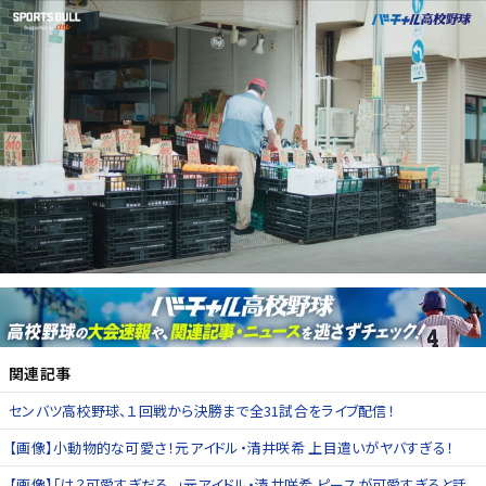
関連記事
センバツ高校野球、１回戦から決勝まで全31試合をライブ配信！
【画像】小動物的な可愛さ！元アイドル・清井咲希 上目遣いがヤバすぎる！
【画像】「は？可愛すぎだろ。」元アイドル・清井咲希 ピースが可愛すぎると話