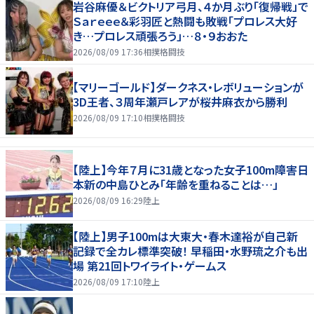
岩谷麻優＆ビクトリア弓月、４か月ぶり「復帰戦」で
Ｓａｒｅｅｅ＆彩羽匠と熱闘も敗戦「プロレス大好
き…プロレス頑張ろう」…８・９おおた
2026/08/09 17:36
相撲格闘技
【マリーゴールド】ダークネス・レボリューションが
3D王者、３周年瀬戸レアが桜井麻衣から勝利
2026/08/09 17:10
相撲格闘技
【陸上】今年７月に31歳となった女子100m障害日
本新の中島ひとみ「年齢を重ねることは…」
2026/08/09 16:29
陸上
【陸上】男子100mは大東大・春木達裕が自己新
記録で全カレ標準突破！ 早稲田・水野琉之介も出
場 第21回トワイライト・ゲームス
2026/08/09 17:10
陸上