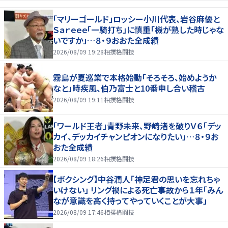
「マリーゴールド」ロッシー小川代表、岩谷麻優と
Ｓａｒｅｅｅ「一騎打ち」に慎重「機が熟した時じゃな
いですか」…８・９おおた全成績
2026/08/09 19:28
相撲格闘技
霧島が夏巡業で本格始動「そろそろ、始めようか
なと」時疾風、伯乃富士と10番申し合い稽古
2026/08/09 19:11
相撲格闘技
「ワールド王者」青野未来、野崎渚を破りＶ６「デッ
カイ、デッカイチャンピオンになりたい」…８・９お
おた全成績
2026/08/09 18:26
相撲格闘技
【ボクシング】中谷潤人「神足君の思いを忘れちゃ
いけない」 リング禍による死亡事故から１年「みん
なが意識を高く持ってやっていくことが大事」
2026/08/09 17:46
相撲格闘技