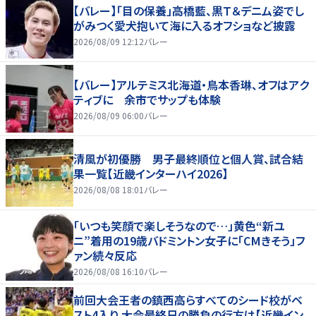
【バレー】「目の保養」高橋藍、黒Ｔ＆デニム姿でし
がみつく愛犬抱いて海に入るオフショなど披露
2026/08/09 12:12
バレー
【バレー】アルテミス北海道・鳥本香琳、オフはアク
ティブに 余市でサップも体験
2026/08/09 06:00
バレー
清風が初優勝 男子最終順位と個人賞、試合結
果一覧【近畿インターハイ2026】
2026/08/08 18:01
バレー
「いつも笑顔で楽しそうなので…」黄色“新ユ
ニ”着用の19歳バドミントン女子に「CMきそう」フ
ァン続々反応
2026/08/08 16:10
バレー
前回大会王者の鎮西高らすべてのシード校がベ
スト4入り 大会最終日の勝負の行方は【近畿イン