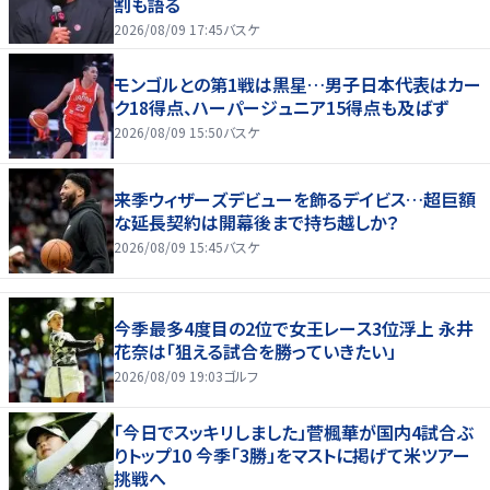
割も語る
2026/08/09 17:45
バスケ
モンゴルとの第1戦は黒星…男子日本代表はカー
ク18得点、ハーパージュニア15得点も及ばず
2026/08/09 15:50
バスケ
来季ウィザーズデビューを飾るデイビス…超巨額
な延長契約は開幕後まで持ち越しか？
2026/08/09 15:45
バスケ
今季最多4度目の2位で女王レース3位浮上 永井
花奈は「狙える試合を勝っていきたい」
2026/08/09 19:03
ゴルフ
「今日でスッキリしました」菅楓華が国内4試合ぶ
りトップ10 今季「3勝」をマストに掲げて米ツアー
挑戦へ