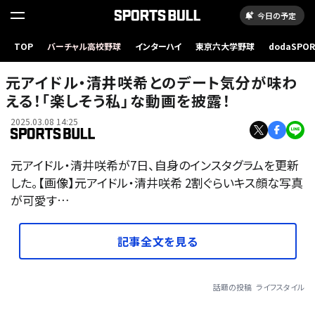
今日の予定
TOP
バーチャル高校野球
インターハイ
東京六大学野球
dodaSPO
（新しいタブ
元アイドル・清井咲希とのデート気分が味わ
える！「楽しそう私」な動画を披露！
2025.03.08 14:25
元アイドル・清井咲希が7日、自身のインスタグラムを更新
した。【画像】元アイドル・清井咲希 2割ぐらいキス顔な写真
が可愛す…
記事全文を見る
話題の投稿
ライフスタイル