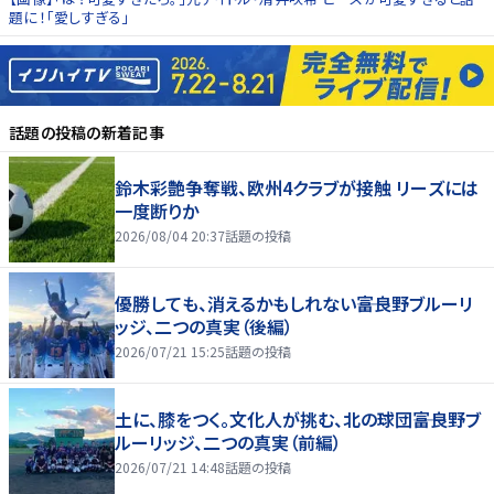
題に！「愛しすぎる」
話題の投稿
の新着記事
鈴木彩艶争奪戦、欧州4クラブが接触 リーズには
一度断りか
2026/08/04 20:37
話題の投稿
優勝しても、消えるかもしれない――富良野ブルーリ
ッジ、二つの真実（後編）
2026/07/21 15:25
話題の投稿
土に、膝をつく。文化人が挑む、北の球団――富良野ブ
ルーリッジ、二つの真実（前編）
2026/07/21 14:48
話題の投稿