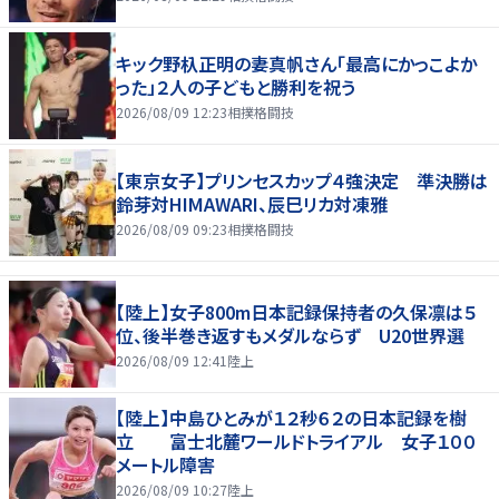
キック野杁正明の妻真帆さん「最高にかっこよか
った」２人の子どもと勝利を祝う
2026/08/09 12:23
相撲格闘技
【東京女子】プリンセスカップ４強決定 準決勝は
鈴芽対HIMAWARI、辰巳リカ対凍雅
2026/08/09 09:23
相撲格闘技
【陸上】女子800m日本記録保持者の久保凛は５
位、後半巻き返すもメダルならず U20世界選
2026/08/09 12:41
陸上
【陸上】中島ひとみが１２秒６２の日本記録を樹
立 富士北麓ワールドトライアル 女子１００
メートル障害
2026/08/09 10:27
陸上