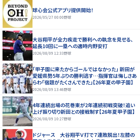
球心会公式アプリ提供開始！
2026/05/27 00:00
野球
大谷翔平が全力疾走で勝利への執念を見せる、
延長10回に一塁への適時内野安打
2026/08/09 12:33
野球
「甲子園に来たからゴールではなかった」 新田が
愛媛県勢5年ぶりの勝利逃す…指揮官は悔しさあ
らわ「宿題がたくさんできた」【26年夏の甲子園】
2026/08/09 13:46
野球
4年連続出場の花巻東が2年連続初戦突破！追い
上げ振り切り新田との接戦制す【26年夏甲子園】
2026/08/09 10:27
野球
ドジャース 大谷翔平Ｖ打で７連敗脱出！左膝の