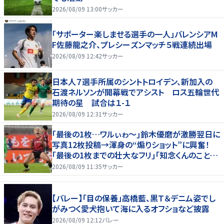
2026/08/09 13:00
サッカー
「サポーター楽しませる選手の一人」バレンシアM
F佐藤龍之介、プレシーズンマッチ５戦連続出場
2026/08/09 12:42
サッカー
日本人７選手所属のシントトロイデン、新加入の
石渡ネルソンが開幕戦でアシスト ロス五輪世代
期待の星 試合は１-１
2026/08/09 12:31
サッカー
｢最後の1枚…ワルぃゎ〜｣鈴木優磨が激勝翌日に
写真12枚投稿→渾身の“煽りショット”に興奮！
｢最後の1枚までの壮大なフリ｣｢知念くんのことど
んだけ好きなんよｗ｣
2026/08/09 11:35
サッカー
【バレー】「目の保養」高橋藍、黒Ｔ＆デニム姿でし
がみつく愛犬抱いて海に入るオフショなど披露
2026/08/09 12:12
バレー