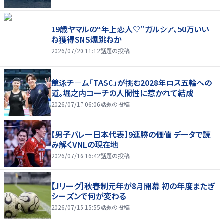
19歳ヤマルの“年上恋人♡”ガルシア、50万いい
ね獲得SNS爆跳ねか
2026/07/20 11:12
話題の投稿
競泳チーム「TASC」が挑む2028年ロス五輪への
道。堀之内コーチの人間性に惹かれて結成
2026/07/17 06:06
話題の投稿
【男子バレー日本代表】9連勝の価値 データで読
み解くVNLの現在地
2026/07/16 16:42
話題の投稿
【Jリーグ】秋春制元年が8月開幕 初の年度またぎ
シーズンで何が変わる
2026/07/15 15:55
話題の投稿