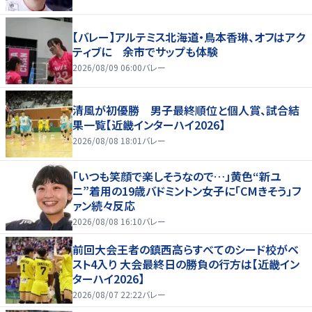
【バレー】アルテミス北海道・鳥本香琳、オフはアク
ティブに 余市でサップも体験
2026/08/09 06:00
バレー
清風が初優勝 男子最終順位と個人賞、試合結
果一覧【近畿インターハイ2026】
2026/08/08 18:01
バレー
「いつも笑顔で楽しそうなので…」黄色“新ユ
ニ”着用の19歳バドミントン女子に「CMきそう」フ
ァン続々反応
2026/08/08 16:10
バレー
前回大会王者の鎮西高らすべてのシード校がベ
スト4入り 大会最終日の勝負の行方は【近畿イン
ターハイ2026】
2026/08/07 22:22
バレー