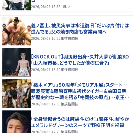
2026/08/09 13:53
ゴルフ
義ノ富士、被災実家は水道復旧「だいぶ片付けは
進んでる」父の焼き肉店も営業再開へ
2026/08/09 15:22
相撲格闘技
【KNOCK OUT】羽曳野出身・久井大夢が凱旋KO
「山入端市長、どうでしたか僕の試合？」
2026/08/09 13:52
相撲格闘技
「猪木×アリ」５０周年「メモリアル展」スタート…
藤波辰爾＆藤原喜明＆初代タイガー＆前田日明
が歴史的な一戦を語る「格闘技の原点」…京王プ
ラザホテルで３１日まで
2026/08/09 12:38
相撲格闘技
「全身緑似合うのは魔裟斗だけ！」魔裟斗、鮮やか
エメラルドグリーンのスーツで野杁正明を祝福
2026/08/09 12:29
相撲格闘技