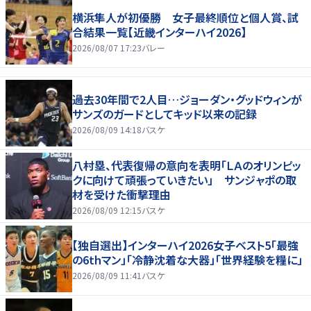
横浜隼人が初優勝 女子最終順位と個人賞、試
合結果一覧【近畿インターハイ2026】
2026/08/07 17:23
バレー
過去30年間で2人目…ジョーダン・グッドウィンが
サンズのガードとしてキッド以来の記録
2026/08/09 14:18
バスケ
八村塁、代表復帰の意向を表明「ＬＡのオリンピッ
クに向けて頑張っていきたい」 サンジャポの取
材を受けた衝撃理由
2026/08/09 12:15
バスケ
【独自選出】インターハイ2026女子ベスト5「最強
の6thマン」「冷静沈着な大器」「世界経験を糧に」
2026/08/09 11:41
バスケ