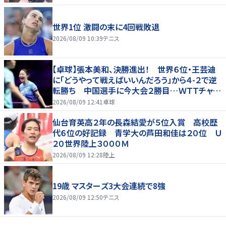
世界1位 激闘の末に4回戦敗退
2026/08/09 10:39
テニス
【卓球】張本美和、決勝進出！ 世界６位・王芸迪
に「どうやって戦えばいいんだろう」から４-２で逆
転勝ち 中国選手に今大会２勝目…ＷＴＴチャン
ピオンズ横浜
2026/08/09 12:41
卓球
仙台育英高２年の長森結愛が５位入賞 高校歴
代６位の好記録 青学大の芦田和佳は２０位 Ｕ
２０世界陸上３０００Ｍ
2026/08/09 12:28
陸上
19歳 マスターズ3大会連続で8強
2026/08/09 12:50
テニス