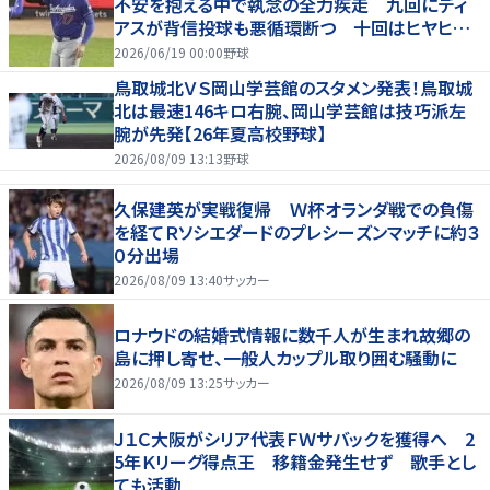
不安を抱える中で執念の全力疾走 九回にディ
アスが背信投球も悪循環断つ 十回はヒヤヒヤ
もリード守る
2026/06/19 00:00
野球
鳥取城北ＶＳ岡山学芸館のスタメン発表！鳥取城
北は最速146キロ右腕、岡山学芸館は技巧派左
腕が先発【26年夏高校野球】
2026/08/09 13:13
野球
久保建英が実戦復帰 Ｗ杯オランダ戦での負傷
を経てＲソシエダードのプレシーズンマッチに約３
０分出場
2026/08/09 13:40
サッカー
ロナウドの結婚式情報に数千人が生まれ故郷の
島に押し寄せ、一般人カップル取り囲む騒動に
2026/08/09 13:25
サッカー
Ｊ１Ｃ大阪がシリア代表ＦＷサバックを獲得へ 2
5年Ｋリーグ得点王 移籍金発生せず 歌手とし
ても活動