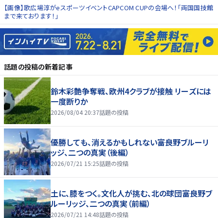
【画像】歌広場淳がeスポーツイベントCAPCOM CUPの会場へ！「両国国技館
まで来ております！」
話題の投稿
の新着記事
鈴木彩艶争奪戦、欧州4クラブが接触 リーズには
一度断りか
2026/08/04 20:37
話題の投稿
優勝しても、消えるかもしれない――富良野ブルーリ
ッジ、二つの真実（後編）
2026/07/21 15:25
話題の投稿
土に、膝をつく。文化人が挑む、北の球団――富良野ブ
ルーリッジ、二つの真実（前編）
2026/07/21 14:48
話題の投稿