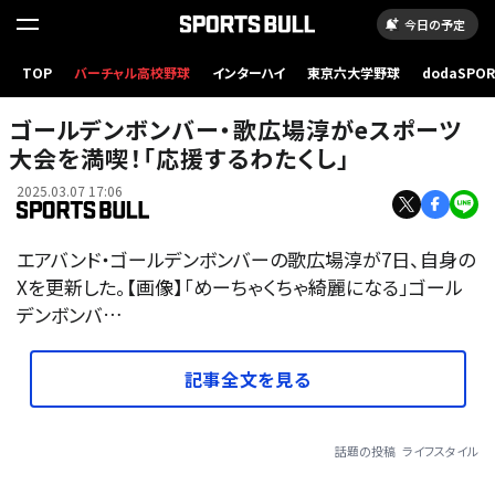
今日の予定
TOP
バーチャル高校野球
インターハイ
東京六大学野球
dodaSPO
（新しいタブ
ゴールデンボンバー・歌広場淳がeスポーツ
大会を満喫！「応援するわたくし」
2025.03.07 17:06
エアバンド・ゴールデンボンバーの歌広場淳が7日、自身の
Xを更新した。【画像】「めーちゃくちゃ綺麗になる」ゴール
デンボンバ…
記事全文を見る
話題の投稿
ライフスタイル