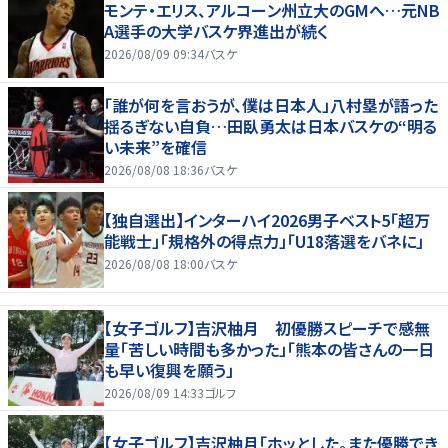
モンテ・エリス、アルコーン州立大のGMへ…元NB
A選手の大学バスケ界進出が続く
2026/08/09 09:34
バスケ
「誰が何を言おうが、僕は日本人」八村塁が語った
揺るぎない自負…田臥勇太は日本バスケの“明る
い未来”を確信
2026/08/08 18:36
バスケ
【独自選出】インターハイ2026男子ベスト5「超万
能戦士」「規格外の得点力」「U18落選をバネに」
2026/08/08 18:00
バスケ
【女子ゴルフ】吉沢柚月 初優勝スピーチで感無
量「苦しい時間も多かった」「熊本の皆さんの一日
も早い復興を願う」
2026/08/09 14:33
ゴルフ
【女子ゴルフ】吉沢柚月「ホッとした。また優勝でき