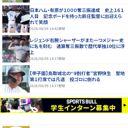
日本ハム・有原が１０００奪三振達成 史上１６１
人目 記念ボードを持った新庄監督に出迎えら
れて笑顔
2026/08/09 14:41
野球
レジェンド右腕シャーザーがまた一つメジャー史
に名を刻む 通算奪三振数で歴代単独10位に浮
上
2026/08/09 14:37
野球
【甲子園】鳥取城北の“９割打者”宮野快生 聖地
第１打席では凡退 投ゴロに倒れる
2026/08/09 14:37
野球