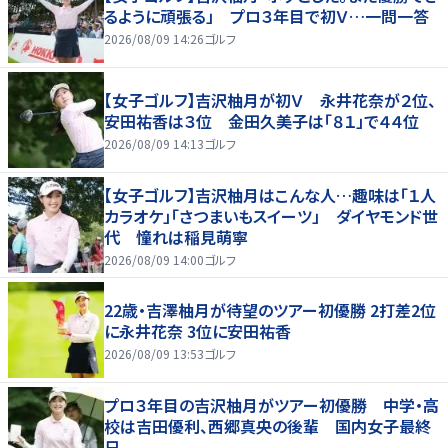
るように頑張る」 プロ３年目で初Ｖ…一問一答
2026/08/09 14:26
ゴルフ
【女子ゴルフ】吉沢柚月が初Ｖ 永井花奈が２位、
安田祐香は３位 金田久美子は「８１」で４４位
2026/08/09 14:13
ゴルフ
【女子ゴルフ】吉沢柚月はこんな人…趣味は「１人
カラオケ」「さつまいもスイーツ」 ダイヤモンド世
代 憧れは稲見萌寧
2026/08/09 14:00
ゴルフ
22歳・吉澤柚月が待望のツアー初優勝 2打差2位
に永井花奈 3位に安田祐香
2026/08/09 13:53
ゴルフ
プロ３年目の吉沢柚月がツアー初優勝 中学・高
校は吉田優利、西郷真央の後輩 国内女子最終
日