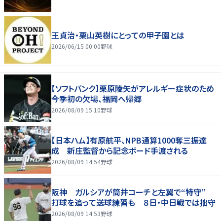
王貞治・栗山英樹にとっての甲子園とは
2026/06/15 00:00
野球
【ソフトバンク】栗原陵矢がアレルギー症状のため
今季初の欠場、福岡へ帰郷
2026/08/09 15:10
野球
【日本ハム】有原航平、NPB通算1000奪三振達
成 新庄監督から記念ボード手渡される
2026/08/09 14:54
野球
阪神 ガルシアが筒井コーチと左翼で“特守”
打球を追って送球練習も ８日・中日戦では拙守
2026/08/09 14:53
野球