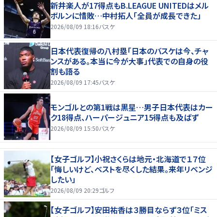
新井楽人が17得点もB.LEAGUE UNITEDはメル
ボルンに惜敗…中村拓人「全員が成長できた」
2026/08/09 18:16
バスケ
日本代表復帰の八村塁「日本のバスケは今、チャ
ンスがある。本当に今が大事」代表での自身の役
割も語る
2026/08/09 17:45
バスケ
モンゴルとの第1戦は黒星…男子日本代表はカー
ク18得点、ハーパージュニア15得点も及ばず
2026/08/09 15:50
バスケ
【女子ゴルフ】小祝さくらは地元・北海道で１７位
「悔しいけど、ベストを尽くした結果。来年リベンジ
したい」
2026/08/09 20:29
ゴルフ
【女子ゴルフ】安田祐香は３勝目ならず３位「ミス