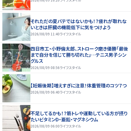
それただの夏バテではないかも！？疲れが取れな
いときは肝臓の機能低下に気をつけよう
2026/08/09 11:40
ライフスタイル
四日市工・小野倫太郎、ストローク磨き優勝「最後
まで自分を信じて勝ち切れた」…テニス男子シン
グルス
2026/08/09 08:56
ライフスタイル
【妊娠後期】増えすぎに注意！体重管理のコツ７つ
2026/08/09 06:40
ライフスタイル
不足してるかも！？筋トレや運動している方が摂り
たいビタミンD・亜鉛・マグネシウム
2026/08/09 06:00
ライフスタイル