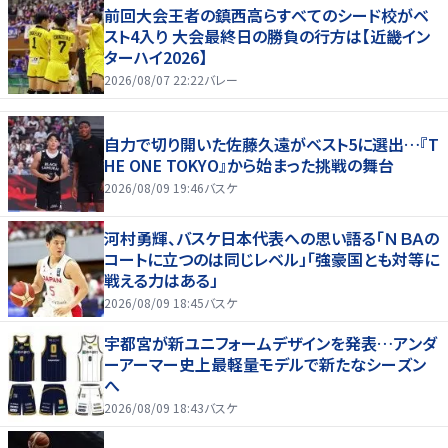
前回大会王者の鎮西高らすべてのシード校がベ
スト4入り 大会最終日の勝負の行方は【近畿イン
ターハイ2026】
2026/08/07 22:22
バレー
自力で切り開いた佐藤久遠がベスト5に選出…『T
HE ONE TOKYO』から始まった挑戦の舞台
2026/08/09 19:46
バスケ
河村勇輝、バスケ日本代表への思い語る「ＮＢＡの
コートに立つのは同じレベル」「強豪国とも対等に
戦える力はある」
2026/08/09 18:45
バスケ
宇都宮が新ユニフォームデザインを発表…アンダ
ーアーマー史上最軽量モデルで新たなシーズン
へ
2026/08/09 18:43
バスケ