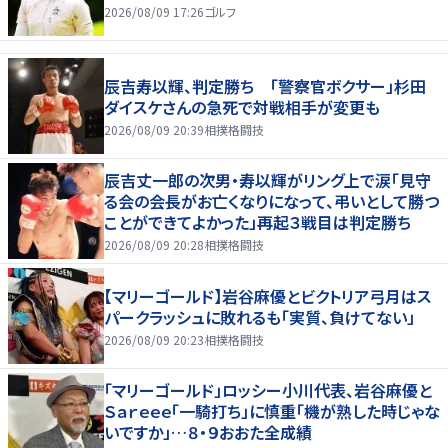
2026/08/09 17:26
ゴルフ
辰吉寿以輝、判定勝ち 「警察官ボクサー」杉田
ダイスケさんの急死で対戦相手が変更も
2026/08/09 20:39
相撲格闘技
辰吉丈一郎の次男・寿以輝がリング上で涙「見守
る会の会長がお亡くなりになって、弔いとして勝つ
ことができてよかった」再起３戦目は判定勝ち
2026/08/09 20:28
相撲格闘技
【マリーゴールド】岩谷麻優とビクトリア弓月はス
パークラッシュに敗れるも「実質、負けてない」
2026/08/09 20:23
相撲格闘技
「マリーゴールド」ロッシー小川代表、岩谷麻優と
Ｓａｒｅｅｅ「一騎打ち」に慎重「機が熟した時じゃな
いですか」…８・９おおた全成績