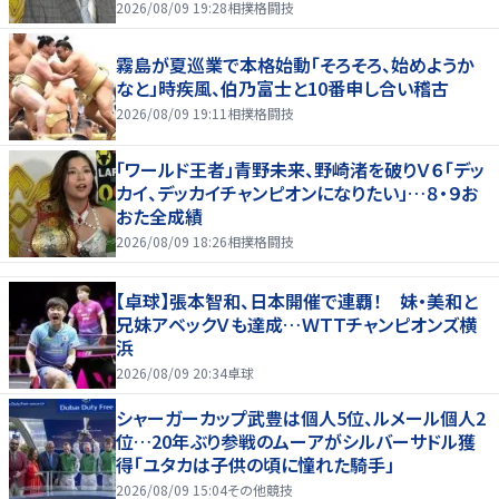
2026/08/09 19:28
相撲格闘技
霧島が夏巡業で本格始動「そろそろ、始めようか
なと」時疾風、伯乃富士と10番申し合い稽古
2026/08/09 19:11
相撲格闘技
「ワールド王者」青野未来、野崎渚を破りＶ６「デッ
カイ、デッカイチャンピオンになりたい」…８・９お
おた全成績
2026/08/09 18:26
相撲格闘技
【卓球】張本智和、日本開催で連覇！ 妹・美和と
兄妹アベックＶも達成…ＷＴＴチャンピオンズ横
浜
2026/08/09 20:34
卓球
シャーガーカップ武豊は個人5位、ルメール個人2
位…20年ぶり参戦のムーアがシルバーサドル獲
得「ユタカは子供の頃に憧れた騎手」
2026/08/09 15:04
その他競技