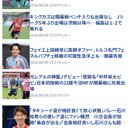
2026/08/09 20:05
サッカー
キングカズは開幕戦ベンチ入りも出場なし Ｊリ
ーグ５年ぶり出場は次戦以降へ…福島は１-２で
敗れる
2026/08/09 19:55
サッカー
フェイエ上田綺世に高額オファー、トルコ名門フェ
ネルバフチェ移籍の可能性急浮上も…開幕先発
2026/08/09 19:17
サッカー
元レアルの神童Ｊデビュー！登録名「中井卓大ピ
ピ」日本初挑戦の22歳今治MFが開幕戦に先発出
場
2026/08/09 18:07
サッカー
「タキシード姿が格好良くて放心状態」バレー石川
祐希らの激レア姿にファン騒然 川合会長が投
稿「鼻血が出る」「会長格好良いし石川さんも超格