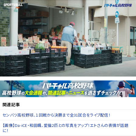
関連記事
センバツ高校野球、１回戦から決勝まで全31試合をライブ配信！
【画像】Da-iCE・和田颯、愛猫2匹との写真をアップ！エトさんの表情が話題
に！