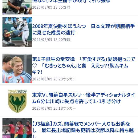
2026/08/09 18:55
野球
2009年夏決勝をほうふつ 日本文理が剛腕相手
に見せた成長の連打
2026/08/09 18:00
野球
第１子誕生の堂安律 「可愛すぎる」愛娘抱っこで
♡ 「むきっとちゃん」と妻 ええっ？！腕ムキム
キ？！
2026/08/09 20:23
サッカー
東京Ｖ、開幕白星スルリ…後半アディショナルタイ
ム６分に川崎に失点を許して１-１引き分け
2026/08/09 20:18
サッカー
【J3福島】カズ、開幕戦でメンバー入りも出番な
し 最年長出場記録も更新は次節以降に持ち越
し