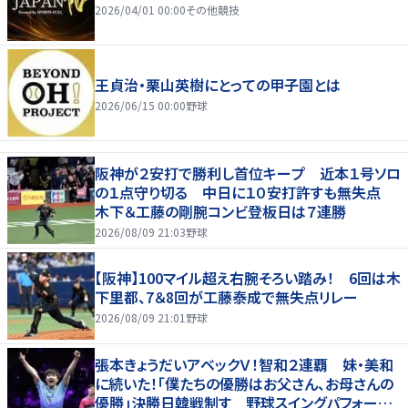
2026/04/01 00:00
その他競技
王貞治・栗山英樹にとっての甲子園とは
2026/06/15 00:00
野球
阪神が２安打で勝利し首位キープ 近本１号ソロ
の１点守り切る 中日に１０安打許すも無失点
木下＆工藤の剛腕コンビ登板日は７連勝
2026/08/09 21:03
野球
【阪神】100マイル超え右腕そろい踏み！ 6回は木
下里都、7＆8回が工藤泰成で無失点リレー
2026/08/09 21:01
野球
張本きょうだいアベックＶ！智和２連覇 妹・美和
に続いた！「僕たちの優勝はお父さん、お母さんの
優勝」決勝日韓戦制す 野球スイングパフォーマ