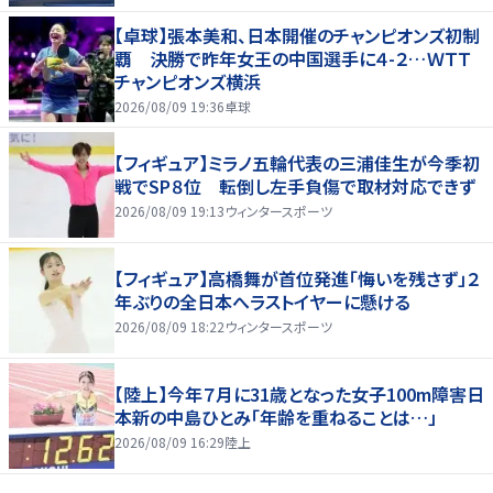
【卓球】張本美和、日本開催のチャンピオンズ初制
覇 決勝で昨年女王の中国選手に４-２…ＷＴＴ
チャンピオンズ横浜
2026/08/09 19:36
卓球
【フィギュア】ミラノ五輪代表の三浦佳生が今季初
戦でSP８位 転倒し左手負傷で取材対応できず
2026/08/09 19:13
ウィンタースポーツ
【フィギュア】高橋舞が首位発進「悔いを残さず」２
年ぶりの全日本へラストイヤーに懸ける
2026/08/09 18:22
ウィンタースポーツ
【陸上】今年７月に31歳となった女子100m障害日
本新の中島ひとみ「年齢を重ねることは…」
2026/08/09 16:29
陸上