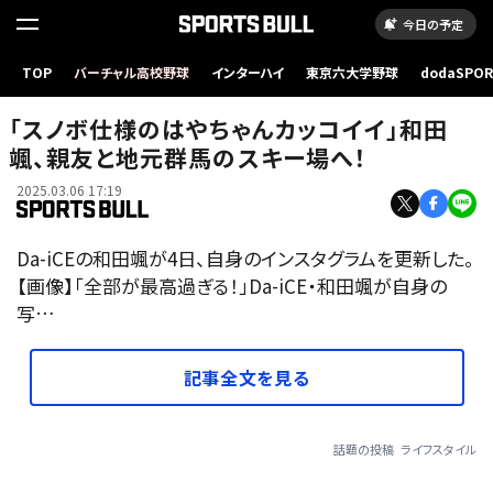
今日の予定
TOP
バーチャル高校野球
インターハイ
東京六大学野球
dodaSPO
（新しいタブ
「スノボ仕様のはやちゃんカッコイイ」和田
颯、親友と地元群馬のスキー場へ！
2025.03.06 17:19
Da-iCEの和田颯が4日、自身のインスタグラムを更新した。
【画像】「全部が最高過ぎる！」Da-iCE・和田颯が自身の
写…
記事全文を見る
話題の投稿
ライフスタイル