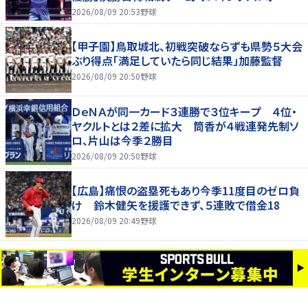
ンスで歓喜爆発 本音もちらり「妹が先に決めて
2026/08/09 20:53
野球
緊張した」
【甲子園】鳥取城北、初戦突破ならずも県勢５大会
ぶり得点「満足していたら同じ結果」加藤監督
2026/08/09 20:50
野球
ＤｅＮＡが同一カード３連勝で３位キープ ４位・
ヤクルトとは２差に拡大 筒香が４戦連発先制ソ
ロ、片山は今季２勝目
2026/08/09 20:50
野球
【広島】痛恨の盗塁死もあり今季11度目のゼロ負
け 鈴木健矢を援護できず、５連敗で借金18
2026/08/09 20:49
野球