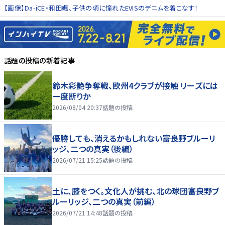
【画像】Da-iCE・和田颯、子供の頃に憧れたEVISのデニムを着こなす！
話題の投稿
の新着記事
鈴木彩艶争奪戦、欧州4クラブが接触 リーズには
一度断りか
2026/08/04 20:37
話題の投稿
優勝しても、消えるかもしれない――富良野ブルーリ
ッジ、二つの真実（後編）
2026/07/21 15:25
話題の投稿
土に、膝をつく。文化人が挑む、北の球団――富良野ブ
ルーリッジ、二つの真実（前編）
2026/07/21 14:48
話題の投稿