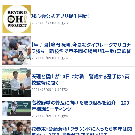
球心会公式アプリ提供開始！
2026/05/27 00:00
野球
【甲子園】鳴門渦潮、今夏初タイブレークでサヨナ
ラ勝ち 新校名で甲子園初勝利「紙一重」森監督
2026/08/09 00:00
野球
天理と福山が10日に対戦 警戒する選手は？両
校監督に聞く
2026/08/09 19:00
野球
高校野球の普及に向けた取り組みを紹介 200
年構想ミーティング
2026/08/09 19:30
野球
花巻東・斎藤蒼梧「グラウンドに入ったら学年は関
係ない」２年生捕手が攻守で引っ張る