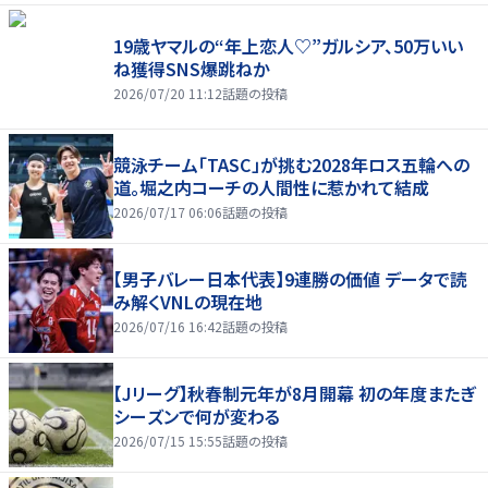
19歳ヤマルの“年上恋人♡”ガルシア、50万いい
ね獲得SNS爆跳ねか
2026/07/20 11:12
話題の投稿
競泳チーム「TASC」が挑む2028年ロス五輪への
道。堀之内コーチの人間性に惹かれて結成
2026/07/17 06:06
話題の投稿
【男子バレー日本代表】9連勝の価値 データで読
み解くVNLの現在地
2026/07/16 16:42
話題の投稿
【Jリーグ】秋春制元年が8月開幕 初の年度またぎ
シーズンで何が変わる
2026/07/15 15:55
話題の投稿