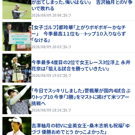
が出てしまった。悔いはない」 吉沢柚月とのＶ争
いで敗れる
2026/08/09 20:06
ゴルフ
【女子ゴルフ】都玲華「上がりボギボギーかなチ
ー」 今季最高１１位も…トップ１０入りならず
「なける」
2026/08/09 20:03
ゴルフ
今季最多4度目の2位で女王レース3位浮上 永井
花奈は「狙える試合を勝っていきたい」
2026/08/09 19:03
ゴルフ
「今日でスッキリしました」菅楓華が国内4試合ぶ
りトップ10 今季「3勝」をマストに掲げて米ツアー
挑戦へ
2026/08/09 18:16
ゴルフ
吉澤柚月の初Vに全英女王・桑木志帆も祝福「ゆ
づづ 優勝おめでとう かっこよかった」