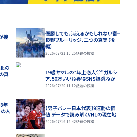
優勝しても、消えるかもしれない――富
が接
良野ブルーリッジ、二つの真実（後
編）
2026/07/21 15:25
話題の投稿
、北の
19歳ヤマルの“年上恋人♡”ガルシ
つの真
ア、50万いいね獲得SNS爆跳ねか
2026/07/20 11:12
話題の投稿
28年
【男子バレー日本代表】9連勝の価
チの人
値 データで読み解くVNLの現在地
2026/07/16 16:42
話題の投稿