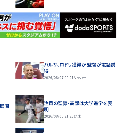
バルサ、ロドリ獲得か 監督が電話説
得
ス
2026/08/07 00:21
サッカー
注目の聖隷・高部は大学進学を表
舗展開
明
2026/08/06 21:29
野球