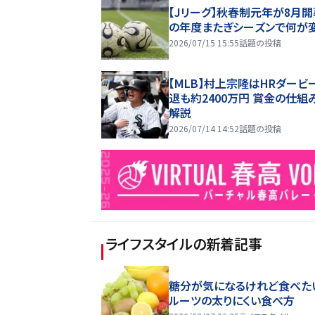
【Jリーグ】秋春制元年が8月開
の年度またぎシーズンで何が
2026/07/15 15:55
話題の投稿
【MLB】村上宗隆はHRダービ
退も約2400万円 賞金の仕組
解説
2026/07/14 14:52
話題の投稿
ライフスタイル
の新着記事
糖分が気になるけれど食べた
ルーツの太りにくい食べ方