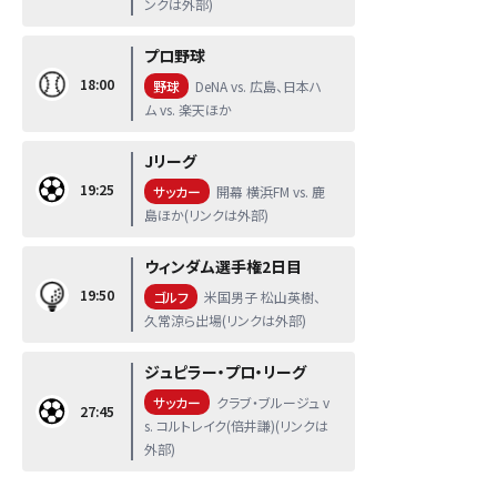
ンクは外部)
プロ野球
18:00
野球
DeNA vs. 広島、日本ハ
ム vs. 楽天ほか
Jリーグ
19:25
サッカー
開幕 横浜FM vs. 鹿
島ほか(リンクは外部)
ウィンダム選手権2日目
19:50
ゴルフ
米国男子 松山英樹、
久常涼ら出場(リンクは外部)
ジュピラー・プロ・リーグ
サッカー
クラブ・ブルージュ v
27:45
s. コルトレイク(倍井謙)(リンクは
外部)