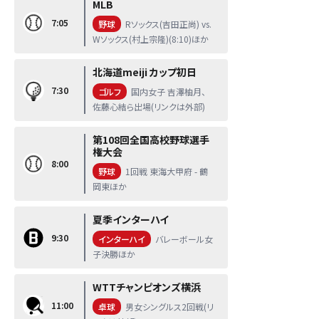
MLB
7:05
野球
Rソックス(吉田正尚) vs.
Wソックス(村上宗隆)(8:10)ほか
北海道meiji カップ初日
7:30
ゴルフ
国内女子 吉澤柚月、
佐藤心結ら出場(リンクは外部)
第108回全国高校野球選手
権大会
8:00
野球
1回戦 東海大甲府 - 鶴
岡東ほか
夏季インターハイ
9:30
インターハイ
バレーボール女
子決勝ほか
WTTチャンピオンズ横浜
11:00
卓球
男女シングルス2回戦(リ