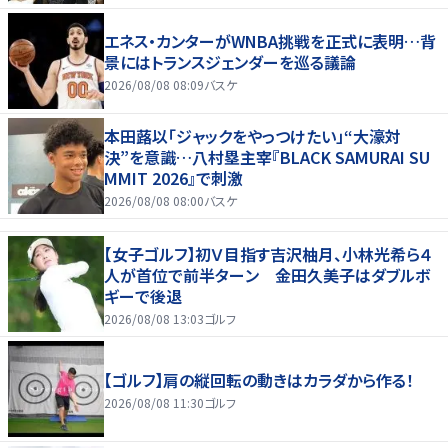
エネス・カンターがWNBA挑戦を正式に表明…背
景にはトランスジェンダーを巡る議論
2026/08/08 08:09
バスケ
本田蕗以「ジャックをやっつけたい」“大濠対
決”を意識…八村塁主宰『BLACK SAMURAI SU
MMIT 2026』で刺激
2026/08/08 08:00
バスケ
【女子ゴルフ】初Ｖ目指す吉沢柚月、小林光希ら４
人が首位で前半ターン 金田久美子はダブルボ
ギーで後退
2026/08/08 13:03
ゴルフ
【ゴルフ】肩の縦回転の動きはカラダから作る！
2026/08/08 11:30
ゴルフ