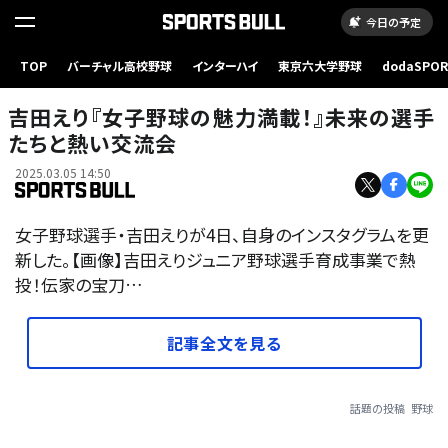
今日の予定
TOP
バーチャル高校野球
インターハイ
東京六大学野球
dodaSPO
（新しいタブ
吉田えり『女子野球の魅力満載！』未来の選手
たちと熱い交流会
2025.03.05 14:50
女子野球選手・吉田えりが4日、自身のインスタグラムを更
新した。【画像】吉田えりジュニア野球選手育成事業で熱
投！伝家の宝刀…
記事全文を見る
話題の投稿
野球