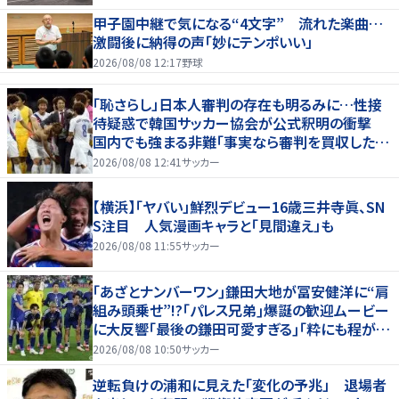
甲子園中継で気になる“4文字” 流れた楽曲…
激闘後に納得の声「妙にテンポいい」
2026/08/08 12:17
野球
「恥さらし」日本人審判の存在も明るみに…性接
待疑惑で韓国サッカー協会が公式釈明の衝撃
国内でも強まる非難「事実なら審判を買収したこ
とになる」
2026/08/08 12:41
サッカー
【横浜】「ヤバい」鮮烈デビュー16歳三井寺眞、SN
S注目 人気漫画キャラと「見間違え」も
2026/08/08 11:55
サッカー
｢あざとナンバーワン｣鎌田大地が冨安健洋に“肩
組み頭乗せ”!?｢パレス兄弟｣爆誕の歓迎ムービー
に大反響｢最後の鎌田可愛すぎる｣｢粋にも程があ
る！」
2026/08/08 10:50
サッカー
逆転負けの浦和に見えた「変化の予兆」 退場者