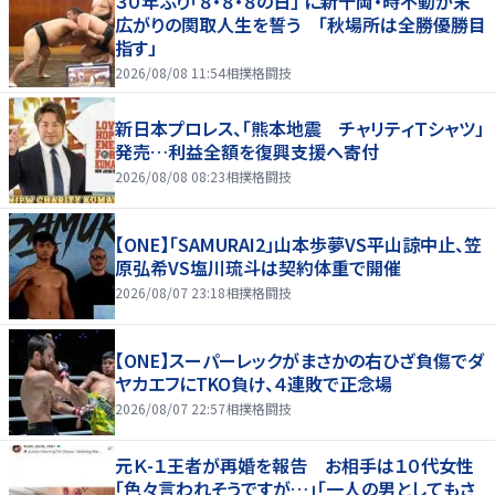
３０年ぶり「８・８・８の日」 に新十両・時不動が末
広がりの関取人生を誓う 「秋場所は全勝優勝目
指す」
2026/08/08 11:54
相撲格闘技
新日本プロレス、「熊本地震 チャリティＴシャツ」
発売…利益全額を復興支援へ寄付
2026/08/08 08:23
相撲格闘技
【ONE】「SAMURAI2」山本歩夢VS平山諒中止、笠
原弘希VS塩川琉斗は契約体重で開催
2026/08/07 23:18
相撲格闘技
【ONE】スーパーレックがまさかの右ひざ負傷でダ
ヤカエフにTKO負け、４連敗で正念場
2026/08/07 22:57
相撲格闘技
元Ｋ-１王者が再婚を報告 お相手は１０代女性
「色々言われそうですが…」「一人の男としてもさ