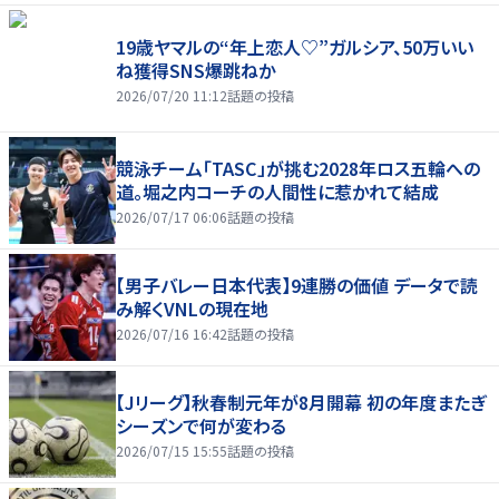
19歳ヤマルの“年上恋人♡”ガルシア、50万いい
ね獲得SNS爆跳ねか
2026/07/20 11:12
話題の投稿
競泳チーム「TASC」が挑む2028年ロス五輪への
道。堀之内コーチの人間性に惹かれて結成
2026/07/17 06:06
話題の投稿
【男子バレー日本代表】9連勝の価値 データで読
み解くVNLの現在地
2026/07/16 16:42
話題の投稿
【Jリーグ】秋春制元年が8月開幕 初の年度またぎ
シーズンで何が変わる
2026/07/15 15:55
話題の投稿