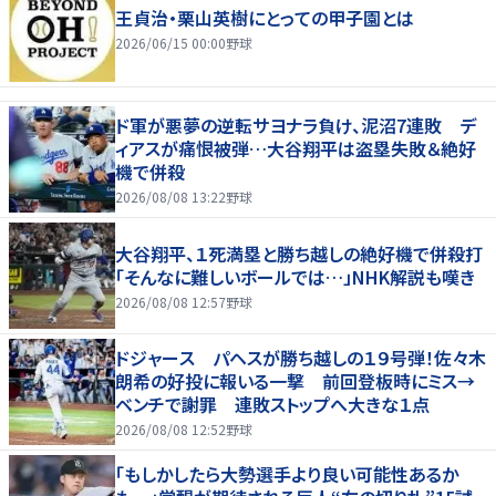
王貞治・栗山英樹にとっての甲子園とは
2026/06/15 00:00
野球
ド軍が悪夢の逆転サヨナラ負け、泥沼7連敗 デ
ィアスが痛恨被弾…大谷翔平は盗塁失敗＆絶好
機で併殺
2026/08/08 13:22
野球
大谷翔平、１死満塁と勝ち越しの絶好機で併殺打
「そんなに難しいボールでは…」NHK解説も嘆き
2026/08/08 12:57
野球
ドジャース パヘスが勝ち越しの１９号弾！佐々木
朗希の好投に報いる一撃 前回登板時にミス→
ベンチで謝罪 連敗ストップへ大きな１点
2026/08/08 12:52
野球
「もしかしたら大勢選手より良い可能性あるか