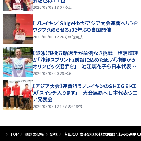
2026/08/08 13:07
陸上
【ブレイキン】Shigekixがアジア大会連覇へ「心を
ワクワク躍らせる」32年ぶり自国開催
2026/08/08 12:26
その他競技
【競泳】現役五輪選手が前例なき挑戦 塩浦慎理
が「沖縄スプリント」創設に込めた思い「沖縄から
オリンピック選手を」 池江璃花子ら日本代表も
参戦
2026/08/08 00:29
水泳
【アジア大会】連覇狙うブレイキンのＳＨＩＧＥＫＩ
Ｘ「スイッチ入ります」 大会連覇へ日本代表ウエ
ア発表会
2026/08/08 12:17
その他競技
TOP
話題の投稿
野球
吉田えり『女子野球の魅力満載！』未来の選手た