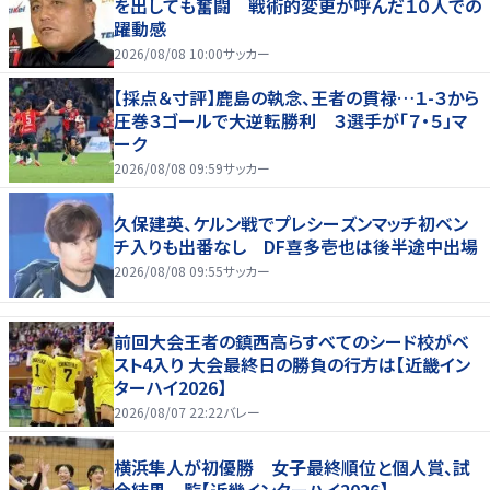
を出しても奮闘 戦術的変更が呼んだ１０人での
躍動感
2026/08/08 10:00
サッカー
【採点＆寸評】鹿島の執念、王者の貫禄…１-３から
圧巻３ゴールで大逆転勝利 ３選手が「７・５」マ
ーク
2026/08/08 09:59
サッカー
久保建英、ケルン戦でプレシーズンマッチ初ベン
チ入りも出番なし DF喜多壱也は後半途中出場
2026/08/08 09:55
サッカー
前回大会王者の鎮西高らすべてのシード校がベ
スト4入り 大会最終日の勝負の行方は【近畿イン
ターハイ2026】
2026/08/07 22:22
バレー
横浜隼人が初優勝 女子最終順位と個人賞、試