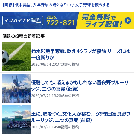
【画像】根本美緒、少年野球の母となり中学女子野球を観戦する
話題の投稿
の新着記事
鈴木彩艶争奪戦、欧州4クラブが接触 リーズには
一度断りか
2026/08/04 20:37
話題の投稿
優勝しても、消えるかもしれない――富良野ブルーリ
ッジ、二つの真実（後編）
2026/07/21 15:25
話題の投稿
土に、膝をつく。文化人が挑む、北の球団――富良野ブ
ルーリッジ、二つの真実（前編）
2026/07/21 14:48
話題の投稿