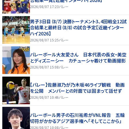
合結果一覧【近畿インターハイ2026】
2026/08/07 17:23
バレー
男子3日目（8/7）決勝トーナメント3、4回戦全12試
合結果と最終日（8/8）の試合予定【近畿インター
ハイ2026】
2026/08/07 15:25
バレー
バレーボール大友愛さん 日本代表の長女・美空
とディズニーシー カチューシャ着けて動画撮影
2026/08/07 15:08
バレー
【バレー】佐藤淑乃が乃木坂46ライブ観戦 動画
を公開 メンバーとの対面では固まって話せず
2026/08/07 10:46
バレー
バレーボール男子の石川祐希がVNL報告 五輪
切符がかかるアジア選手権へ「そしてここから」
2026/08/07 10:08
バレー