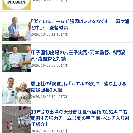
「似ているチーム」「勝因はミスをなくす」 霞ケ浦
と中京 監督対談
2026/08/08 11:15
野球
甲子園初出場の八王子実践・河本監督、鳴門渦
潮・森監督と対談
2026/06/27 00:00
野球
履正社の「魔曲」は「カエルの歌」？ 盛り上げる
応援団長3人組
2026/08/08 10:45
野球
13年ぶり出場の大分商は世代屈指の152キロ右
腕擁する強力チーム！【夏の甲子園・ベンチ入り選
手紹介】
2026/08/08 12:17
野球