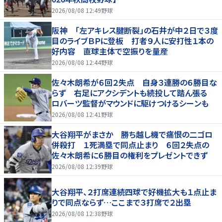
2026/08/08 12:49
野球
阪神 「左アキレス腱断裂」の石井が中２日で３度
目のライブＢＰに登板 打者９人に安打性１本の
好内容 直球主体で空振りを量産
2026/08/08 12:44
野球
佐々木朗希が６回２失点 自身３連勝の６勝目な
らず 右足にアクシデントも続投して踏ん張る
ロバーツ監督がマウンドに駆けつけるシーンも
2026/08/08 12:41
野球
大谷翔平がまさか 勝ち越し機で痛恨の二ゴロ
併殺打 １死満塁で同点止まり ６回２失点の
佐々木朗希に６勝目の権利をプレゼントできず
2026/08/08 12:39
野球
大谷翔平、２打席連続四球で好機拡大も１点止ま
りで同点ならず…ここまで３打席で２出塁
2026/08/08 12:38
野球