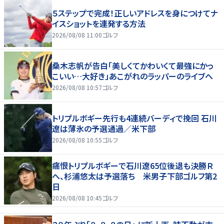
５ステップで完成！正しいアドレスを身につけてナ
イスショットを連発する方法
2026/08/08 11:00
ゴルフ
桑木志帆が告白「美しくてかわいくて最強にかっ
こいい…大好き」あこがれのラッパーのライブへ
2026/08/08 10:57
ゴルフ
トリプルボギー先行も4連続バーディで挽回 石川
遼は薄氷の予選通過／米下部
2026/08/08 10:55
ゴルフ
痛恨トリプルボギーで石川遼65位後退も決勝Ｒ
へ、杉浦悠太は予選落ち 米男子下部ゴルフ第2
日
2026/08/08 10:45
ゴルフ