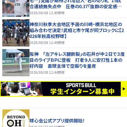
も…」覚醒が期待される巨人“右の切り札”15試
合連続無失点中 圧巻の0.37「抜群の安定感を
持っている」
2026/08/08 12:49
野球
神奈川秋季大会地区予選の川崎・横浜北地区の
組み合わせ決定！武相と市ケ尾が同ブロックに【2
026年秋高校野球】
2026/08/08 12:49
野球
阪神 「左アキレス腱断裂」の石井が中２日で３度
目のライブＢＰに登板 打者９人に安打性１本の
好内容 直球主体で空振りを量産
2026/08/08 12:44
野球
球心会公式アプリ提供開始！
2026/05/27 00:00
野球