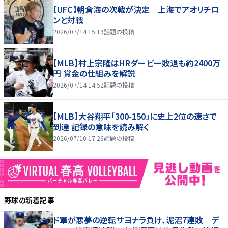
【UFC】朝倉海の次戦が決定 上海でアオリチロ
ンと対戦
2026/07/14 15:19
話題の投稿
【MLB】村上宗隆はHRダービー敗退も約2400万
円 賞金の仕組みを解説
2026/07/14 14:52
話題の投稿
【MLB】大谷翔平「300-150」に史上2位の速さで
到達 記録の意味を読み解く
2026/07/10 17:26
話題の投稿
野球
の新着記事
ド軍が悪夢の逆転サヨナラ負け、泥沼7連敗 デ