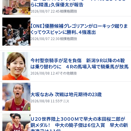
らに精進」久保優太が報告
2026/08/07 22:45
相撲格闘技
【ONE】優勝候補グレゴリアンがローキック蹴りま
くってウスビャンに勝利、４強進出
2026/08/07 22:30
相撲格闘技
今村聖奈騎手が足を負傷 新潟９Ｒ以降の４鞍
は乗り替わりに ４Ｒの馬場入場で騎乗馬が放馬
2026/08/08 12:47
その他競技
大坂なおみ 次戦は地元期待の23歳
2026/08/08 11:55
テニス
Ｕ２０世界陸上３０００Ｍで早大の本田桜二郎が
銅メダル！ 中大の簡子傑は６位入賞 早大の新
妻遼己は１１位