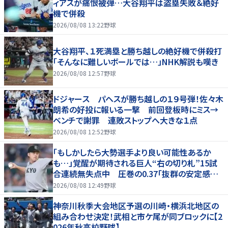
ィアスが痛恨被弾…大谷翔平は盗塁失敗＆絶好
機で併殺
2026/08/08 13:22
野球
大谷翔平、１死満塁と勝ち越しの絶好機で併殺打
「そんなに難しいボールでは…」NHK解説も嘆き
2026/08/08 12:57
野球
ドジャース パヘスが勝ち越しの１９号弾！佐々木
朗希の好投に報いる一撃 前回登板時にミス→
ベンチで謝罪 連敗ストップへ大きな１点
2026/08/08 12:52
野球
「もしかしたら大勢選手より良い可能性あるか
も…」覚醒が期待される巨人“右の切り札”15試
合連続無失点中 圧巻の0.37「抜群の安定感を
持っている」
2026/08/08 12:49
野球
神奈川秋季大会地区予選の川崎・横浜北地区の
組み合わせ決定！武相と市ケ尾が同ブロックに【2
026年秋高校野球】