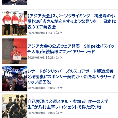
【アジア大会】スポーツクライミング 初出場の小
屋松恋「皆さんが恋をするような登りを」 日本代
表ウエア発表会
2026/08/08 12:37
バスケ
アジア大会の公式ウェア発表 Shigekix「スイッ
チ入る」伝統模様にファイアリーレッド
2026/08/08 12:28
バスケ
レナードがクリッパーズのスコアボード製造業者
と秘密裏にスポンサー契約か‬…新たなサラリーキ
ャップ迂回説
2026/08/08 09:00
バスケ
自己表現は必須スキル…参加者“唯一の大学
生”が八村主宰プロジェクトで得た気づき
2026/08/08 09:00
バスケ