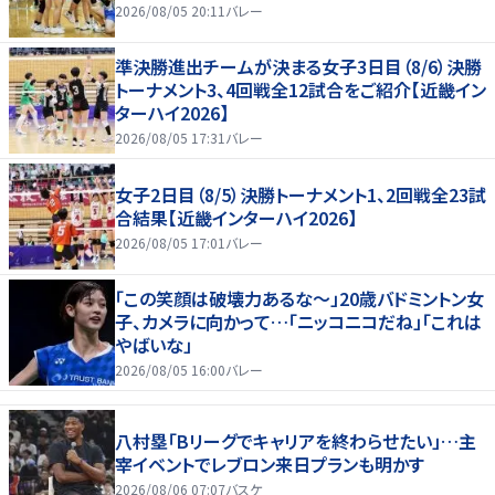
2026/08/05 20:11
バレー
準決勝進出チームが決まる女子3日目（8/6）決勝
トーナメント3、4回戦全12試合をご紹介【近畿イン
ターハイ2026】
2026/08/05 17:31
バレー
女子2日目（8/5）決勝トーナメント1、2回戦全23試
合結果【近畿インターハイ2026】
2026/08/05 17:01
バレー
「この笑顔は破壊力あるな〜」20歳バドミントン女
子、カメラに向かって…「ニッコニコだね」「これは
やばいな」
2026/08/05 16:00
バレー
八村塁「Bリーグでキャリアを終わらせたい」…主
宰イベントでレブロン来日プランも明かす
2026/08/06 07:07
バスケ