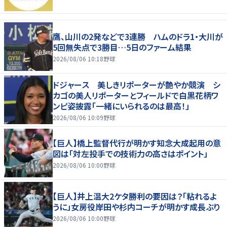
鷹、山川の2発などで3連勝 ハムのドラ1・大川が
5回無失点で3勝目…5日のファーム結果
2026/08/06 10:18
野球
ドジャース 美しきリポーターが艶やか競演 シ
カゴの美人リポーターとフィールドで白黒花柄ワ
ンピ姿披露「一緒にいられるのは最高！」
2026/08/06 10:09
野球
【巨人】橋上監督代行が明かす知念大成起用の意
図は「対左投手での技術力の高さはポイント」
2026/08/06 10:00
野球
【巨人】井上温大2ケタ勝利の要因は？「粘れるよ
うに」女房役岸田や杉内コーチが明かす成長ぶり
2026/08/06 10:00
野球