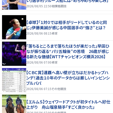
い」選手村クルーズ船には「めちゃめちゃ楽しみ」
2026/08/05 22:50
相撲格闘技
【卓球】「１対０では相手がリードしているのと同
じ」伊藤美誠が感じる中国選手の“強さ”とは？
2026/08/06 08:15
卓球
「落ちるところまで落ちたほうが楽だった」早田ひ
なが振り返る“パリ五輪後”の苦境 26歳が感じ
る新たな価値【WTTチャンピオンズ横浜2026】
2026/08/06 07:00
卓球
【ＣＢＣ賞】連覇へ高い壁が立ちはだかるトップハ
ンデ！過去１０年のデータからは厳しいインビンシ
ブルパパ
2026/08/06 07:15
その他競技
【エルムＳ】ウェイワードアクトが初タイトルへ好仕
上がり 舟山瑠泉騎手「すごく良かった」
2026/08/06 07:00
その他競技