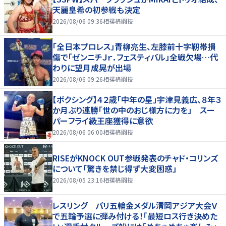
天麗皇希の初参戦も決定
2026/08/06 09:36
相撲格闘技
「全日本プロレス」青柳亮生、左膝前十字靭帯損
傷で「ゼンニチＪｒ．フェスティバル」全戦欠場…代
わりに望月成晃が出場
2026/08/06 09:26
相撲格闘技
【ボクシング】４２歳「中年の星」宇津見義広、８年３
か月ぶり連勝「世の中のおじ様方に力を」 スー
パーフライ級王座獲得に意欲
2026/08/06 06:00
相撲格闘技
RISEがKNOCK OUT参戦発表のチャド・コリンズ
について「驚きを禁じ得ず大変困惑」
2026/08/05 23:16
相撲格闘技
レスリング パリ五輪金メダル清岡アジア大会Ｖ
で五輪予選に弾み付ける！「最短ロス行き決めた