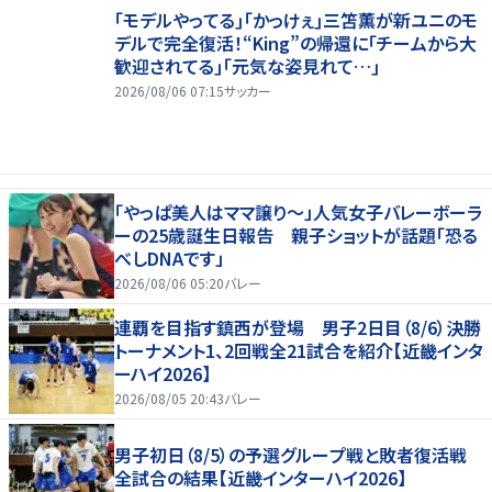
｢モデルやってる｣｢かっけぇ｣三笘薫が新ユニのモ
デルで完全復活！“King”の帰還に｢チームから大
歓迎されてる｣｢元気な姿見れて…｣
2026/08/06 07:15
サッカー
「やっぱ美人はママ譲り～」人気女子バレーボーラ
ーの25歳誕生日報告 親子ショットが話題「恐る
べしDNAです」
2026/08/06 05:20
バレー
連覇を目指す鎮西が登場 男子2日目（8/6）決勝
トーナメント1、2回戦全21試合を紹介【近畿インタ
ーハイ2026】
2026/08/05 20:43
バレー
男子初日（8/5）の予選グループ戦と敗者復活戦
全試合の結果【近畿インターハイ2026】