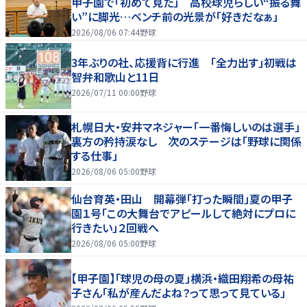
甲子園で「初めて見た」 高校球児らしい“振る舞
い”に脚光…ベンチ前の光景が「好きだなぁ」
2026/08/06 07:44
野球
3年ぶりの社、応援背に行進 「全力出す」初戦は
智弁和歌山と11日
2026/07/11 00:00
野球
札幌日大・安井マネジャー「一番悔しいのは選手」
裏方の矜持涙なし 次のステージは「野球に関係
する仕事」
2026/08/06 05:00
野球
仙台育英・田山 開幕弾「打った瞬間」夏の甲子
園１号「この大舞台でアピールして絶対にプロに
行きたい」２回戦へ
2026/08/06 05:00
野球
【甲子園】「球児の母の夏」横浜・織田翔希の母祐
子さん「私が産んだよね？って思って見ている」