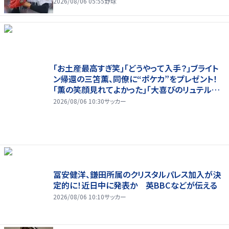
2026/08/06 05:55
野球
｢お土産最高すぎ笑｣｢どうやって入手？｣ブライト
ン帰還の三笘薫、同僚に“ポケカ”をプレゼント！
｢薫の笑顔見れてよかった｣｢大喜びのリュテル可
愛すぎ｣
2026/08/06 10:30
サッカー
冨安健洋、鎌田所属のクリスタルパレス加入が決
定的に！近日中に発表か 英BBCなどが伝える
2026/08/06 10:10
サッカー