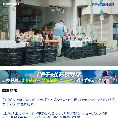
関連記事
【画像】STV庭野ほのかアナ、『さっぽろ雪まつり』場内アナウンスで"あの人気
アニメ"大雪像を紹介！
【画像】「楽しそ～！」STV庭野ほのかアナ、札幌雪祭り"チューブスライダ
ー"に挑戦！自撮りムービーの楽しそうな表情が話題