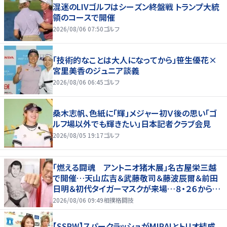
混迷のLIVゴルフはシーズン終盤戦 トランプ大統
領のコースで開催
2026/08/06 07:50
ゴルフ
「技術的なことは大人になってから」笹生優花×
宮里美香のジュニア談義
2026/08/06 06:45
ゴルフ
桑木志帆、色紙に「輝」メジャー初Ｖ後の思い「ゴ
ルフ場以外でも輝きたい」日本記者クラブ会見
2026/08/05 19:17
ゴルフ
「燃える闘魂 アントニオ猪木展」名古屋栄三越
で開催…天山広吉＆武藤敬司＆藤波辰爾＆前田
日明＆初代タイガーマスクが来場…８・２６から９・
７まで
2026/08/06 09:49
相撲格闘技
【SSPW】スパークラッシュがMIRAIとトリオ結成、