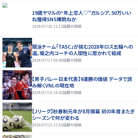
19歳ヤマルの“年上恋人♡”ガルシア、50万いい
ね獲得SNS爆跳ねか
2026/07/20 11:12
話題の投稿
競泳チーム「TASC」が挑む2028年ロス五輪への
道。堀之内コーチの人間性に惹かれて結成
2026/07/17 06:06
話題の投稿
【男子バレー日本代表】9連勝の価値 データで読
み解くVNLの現在地
2026/07/16 16:42
話題の投稿
【Jリーグ】秋春制元年が8月開幕 初の年度またぎ
シーズンで何が変わる
2026/07/15 15:55
話題の投稿