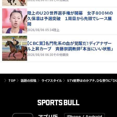
陸上のＵ２０世界選手権が開幕 女子８００Ｍの
久保凛は予選突破 １周目から先頭でレース展
開
2026/08/06 05:34
陸上
【ＣＢＣ賞】名門牝系の血が覚醒だ！ディアナザー
ル上昇カーブ 斉藤崇調教師「本当にいい状態」
2026/08/06 06:30
その他競技
TOP
話題の投稿
ライフスタイル
STV庭野ほのかアナ、ひな祭りに「ひ
アプリ版