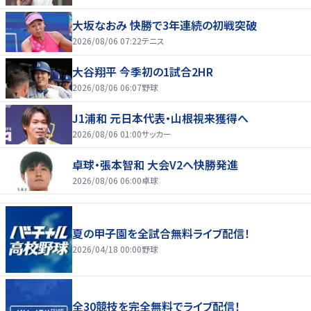
大坂なおみ 快勝で3年連続の初戦突破
2026/08/06 07:22
テニス
大谷翔平 今季初の1試合2HR
2026/08/06 06:07
野球
J1浦和 元日本代表・山根視来獲得へ
2026/08/06 01:00
サッカー
卓球・張本智和 大会V2へ快勝発進
2026/08/06 06:00
卓球
夏の甲子園を全試合無料ライブ配信！
2026/04/18 00:00
野球
全30競技を完全無料でライブ配信！