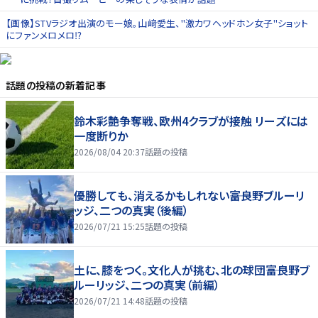
【画像】STVラジオ出演のモー娘。山﨑愛生、"激カワヘッドホン女子"ショット
にファンメロメロ⁉
話題の投稿
の新着記事
鈴木彩艶争奪戦、欧州4クラブが接触 リーズには
一度断りか
2026/08/04 20:37
話題の投稿
優勝しても、消えるかもしれない――富良野ブルーリ
ッジ、二つの真実（後編）
2026/07/21 15:25
話題の投稿
土に、膝をつく。文化人が挑む、北の球団――富良野ブ
ルーリッジ、二つの真実（前編）
2026/07/21 14:48
話題の投稿