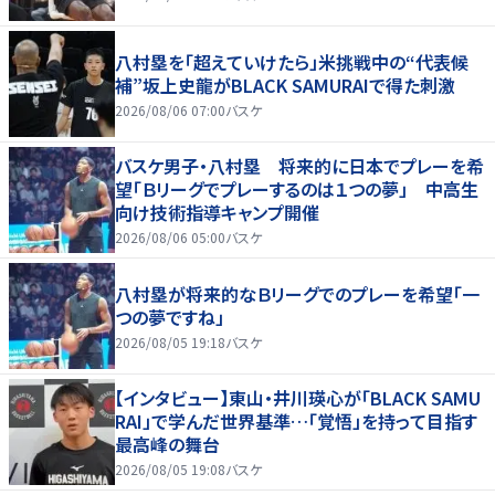
八村塁を「超えていけたら」米挑戦中の“代表候
補”坂上史龍がBLACK SAMURAIで得た刺激
2026/08/06 07:00
バスケ
バスケ男子・八村塁 将来的に日本でプレーを希
望「Ｂリーグでプレーするのは１つの夢」 中高生
向け技術指導キャンプ開催
2026/08/06 05:00
バスケ
八村塁が将来的なＢリーグでのプレーを希望「一
つの夢ですね」
2026/08/05 19:18
バスケ
【インタビュー】東山・井川瑛心が「BLACK SAMU
RAI」で学んだ世界基準…「覚悟」を持って目指す
最高峰の舞台
2026/08/05 19:08
バスケ