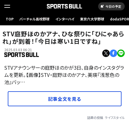
今日の予定
TOP
バーチャル高校野球
インターハイ
東京六大学野球
dodaSPO
（新しいタブ
STV庭野ほのかアナ、ひな祭りに「ひにゃあら
れ」が到着！「今日は寒い1日ですね」
2025.03.03 06:21
STVアナウンサーの庭野ほのかが3日、自身のインスタグラ
ムを更新。【画像】STV・庭野ほのかアナ、美瑛『浅葱色の
池』バッ…
記事全文を見る
話題の投稿
ライフスタイル