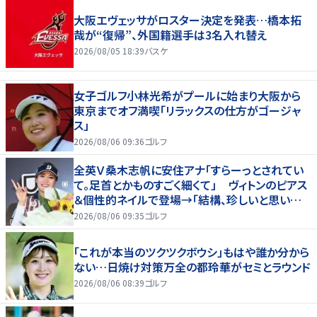
大阪エヴェッサがロスター決定を発表…橋本拓
哉が“復帰”、外国籍選手は3名入れ替え
2026/08/05 18:39
バスケ
女子ゴルフ小林光希がプールに始まり大阪から
東京までオフ満喫「リラックスの仕方がゴージャ
ス」
2026/08/06 09:36
ゴルフ
全英Ｖ桑木志帆に安住アナ「すらーっとされてい
て。足首とかものすごく細くて」 ヴィトンのピアス
＆個性的ネイルで登場→「結構、珍しいと思いま
す」
2026/08/06 09:35
ゴルフ
「これが本当のツクツクボウシ」もはや誰か分から
ない…日焼け対策万全の都玲華がセミとラウンド
2026/08/06 08:39
ゴルフ