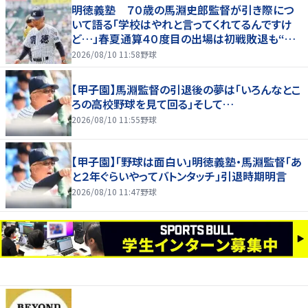
明徳義塾 ７０歳の馬淵史郎監督が引き際につ
いて語る「学校はやれと言ってくれてるんですけ
ど…」春夏通算４０度目の出場は初戦敗退も“馬
淵節”炸裂
2026/08/10 11:58
野球
【甲子園】馬淵監督の引退後の夢は「いろんなとこ
ろの高校野球を見て回る」そして…
2026/08/10 11:55
野球
【甲子園】「野球は面白い」明徳義塾・馬淵監督「あ
と２年ぐらいやってバトンタッチ」引退時期明言
2026/08/10 11:47
野球