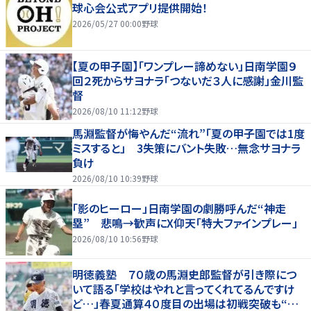
球心会公式アプリ提供開始！
2026/05/27 00:00
野球
【夏の甲子園】「ワンプレー諦めない」日南学園９
回２死からサヨナラ「つないだ３人に感謝」金川監
督
2026/08/10 11:12
野球
馬淵監督が悔やんだ“流れ”「夏の甲子園では1度
ミスすると」 3失策にバント失敗…無念サヨナラ
負け
2026/08/10 10:39
野球
「影のヒーロー」日南学園の劇勝呼んだ“神走
塁” 悲鳴→歓声にX仰天「特大ファインプレー」
2026/08/10 10:56
野球
明徳義塾 ７０歳の馬淵史郎監督が引き際につ
いて語る「学校はやれと言ってくれてるんですけ
ど…」春夏通算４０度目の出場は初戦突破も“馬