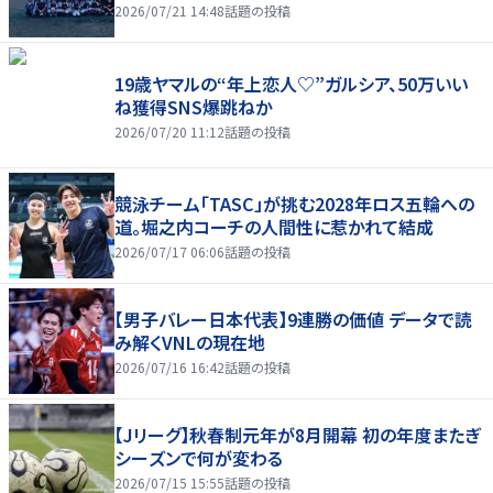
2026/07/21 14:48
話題の投稿
19歳ヤマルの“年上恋人♡”ガルシア、50万いい
ね獲得SNS爆跳ねか
2026/07/20 11:12
話題の投稿
競泳チーム「TASC」が挑む2028年ロス五輪への
道。堀之内コーチの人間性に惹かれて結成
2026/07/17 06:06
話題の投稿
【男子バレー日本代表】9連勝の価値 データで読
み解くVNLの現在地
2026/07/16 16:42
話題の投稿
【Jリーグ】秋春制元年が8月開幕 初の年度またぎ
シーズンで何が変わる
2026/07/15 15:55
話題の投稿