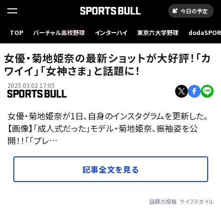
今日の予定
TOP
バーチャル高校野球
インターハイ
東京六大学野球
dodaSPO
（新しいタブ
女優・菊地姫奈の最新ショットが大好評！「カ
ワイイ」「女神さま」と話題に！
2025.03.02 17:05
女優・菊地姫奈が1日、自身のインスタグラムを更新した。
【画像】「成人式だった」モデル・菊地姫奈、振袖姿を公
開！！「｢プレ…
記事全文を見る
話題の投稿
ライフスタイル