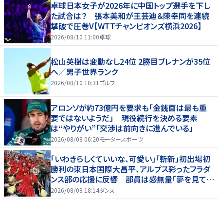
卓球日本女子が2026年に中国トップ選手を下し
た試合は？ 張本美和が王芸迪＆陳幸同を連続
撃破で圧巻V【WTTチャンピオンズ横浜2026】
2026/08/10 11:00
卓球
松山英樹は変動なし24位 2勝目ブレナンが35位
へ／男子世界ランク
2026/08/10 10:31
ゴルフ
アロンソが約73億円を要求も「金銭面は最も重
要ではないようだ」 現役続行を決める要素
は“やりがい”「交渉は前向きに進んでいる」
2026/08/08 06:20
モータースポーツ
「いわきらしくていいな、可愛い」「斬新」初出場初
勝利の東日本国際大昌平、アルプス彩ったフラダ
ンス部の応援に反響 部員は感無量「夢を見てい
るよう」
2026/08/08 18:14
ダンス