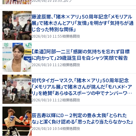
2026/08/10 10:55
ゴルフ
藤波辰爾、「猪木×アリ」５０周年記念「メモリアル
展」で猪木さんとアリ「友情」を明かす「気持ちが通
じ合った特別な関係」
2026/08/10 11:55
相撲格闘技
【柔道】阿部一二三「感謝の気持ちを忘れず目標
に向かって」29歳誕生日を白シャツ笑顔で報告
2026/08/10 11:12
相撲格闘技
初代タイガーマスク、「猪木×アリ」５０周年記念
「メモリアル展」で猪木さんが挑んだ「モハメド・ア
リ」を絶賛「あらゆるスポーツの中でナンバーワン
の存在」
2026/08/10 11:12
相撲格闘技
辰吉寿以輝に０－２判定の豊永太我「とられた
な」と潔く負け認める「思ったより当たらなかった」
2026/08/10 10:54
相撲格闘技