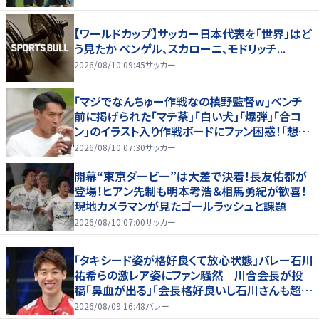
【ワールドカップ】サッカー日本代表を「世界」はど
う見たか ベンゲル、スカローニ、モドリッチ...
2026/08/10 09:45
サッカー
｢マジでなんちゅー作戦なの槙野監督w｣ベンチ
前に掲げられた｢マテ茶｣｢白い犬｣｢爆弾｣｢合コ
ン｣のイラスト入り作戦ボードにファン困惑！｢想像
よりデカくて吹いた｣
2026/08/10 07:30
サッカー
開幕“東京ダービー”は大差で決着！長友佑都が
登場！ヒアン先制も明本考浩＆相馬勇紀が歓喜！
現地カメラマンが見たゴールラッシュと課題
2026/08/10 07:00
サッカー
「タキシード姿が格好良くて放心状態」バレー石川
祐希らの激レア姿にファン騒然 川合会長が投
稿「鼻血が出る」「会長格好良いし石川さんも超格
好いい」
2026/08/09 16:48
バレー