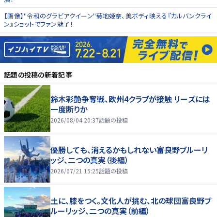
【画像】"令和のグラビアクイーン"菊地姫奈、美ボディ映える『カルバンクライ
ン』ショットでファン魅了！
話題の投稿
の新着記事
鈴木彩艶争奪戦、欧州4クラブが接触 リーズには
一度断りか
2026/08/04 20:37
話題の投稿
優勝しても、消えるかもしれない――富良野ブルーリ
ッジ、二つの真実（後編）
2026/07/21 15:25
話題の投稿
土に、膝をつく。文化人が挑む、北の球団――富良野ブ
ルーリッジ、二つの真実（前編）