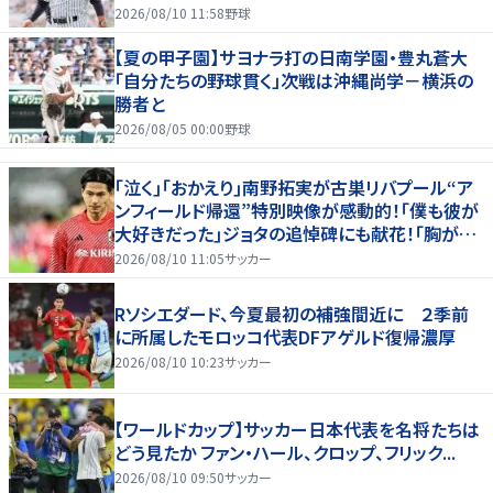
淵節”炸裂
2026/08/10 11:58
野球
【夏の甲子園】サヨナラ打の日南学園・豊丸蒼大
「自分たちの野球貫く」次戦は沖縄尚学－横浜の
勝者と
2026/08/05 00:00
野球
｢泣く｣｢おかえり｣南野拓実が古巣リバプール“ア
ンフィールド帰還”特別映像が感動的！｢僕も彼が
大好きだった｣ジョタの追悼碑にも献花！｢胸が熱
くなります…｣
2026/08/10 11:05
サッカー
Rソシエダード、今夏最初の補強間近に ２季前
に所属したモロッコ代表DFアゲルド復帰濃厚
2026/08/10 10:23
サッカー
【ワールドカップ】サッカー日本代表を名将たちは
どう見たか ファン・ハール、クロップ、フリック...
2026/08/10 09:50
サッカー