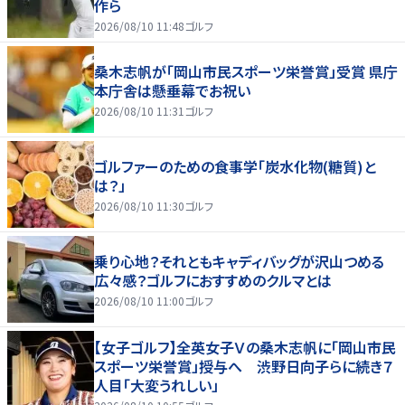
作ら
2026/08/10 11:48
ゴルフ
桑木志帆が「岡山市民スポーツ栄誉賞」受賞 県庁
本庁舎は懸垂幕でお祝い
2026/08/10 11:31
ゴルフ
ゴルファーのための食事学「炭水化物(糖質)と
は？」
2026/08/10 11:30
ゴルフ
乗り心地？それともキャディバッグが沢山つめる
広々感？ゴルフにおすすめのクルマとは
2026/08/10 11:00
ゴルフ
【女子ゴルフ】全英女子Ｖの桑木志帆に「岡山市民
スポーツ栄誉賞」授与へ 渋野日向子らに続き７
人目「大変うれしい」