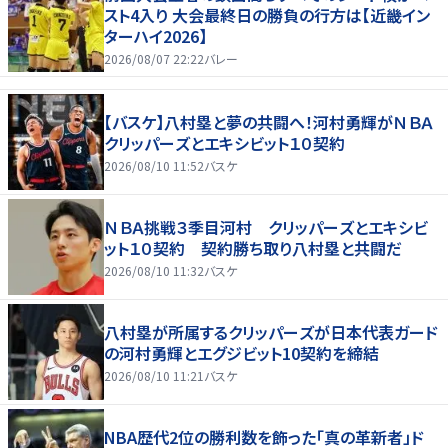
スト4入り 大会最終日の勝負の行方は【近畿イン
ターハイ2026】
2026/08/07 22:22
バレー
【バスケ】八村塁と夢の共闘へ！河村勇輝がＮＢＡ
クリッパーズとエキシビット１０契約
2026/08/10 11:52
バスケ
ＮＢＡ挑戦３季目河村 クリッパーズとエキシビ
ット１０契約 契約勝ち取り八村塁と共闘だ
2026/08/10 11:32
バスケ
八村塁が所属するクリッパーズが日本代表ガード
の河村勇輝とエグジビット10契約を締結
2026/08/10 11:21
バスケ
NBA歴代2位の勝利数を飾った「真の革新者」ド