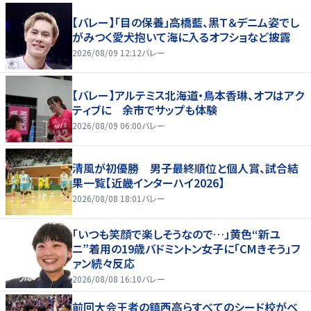
【バレー】「目の保養」高橋藍、黒Ｔ＆デニム姿でし
がみつく愛犬抱いて海に入るオフショなど披露
2026/08/09 12:12
バレー
【バレー】アルテミス北海道・鳥本香琳、オフはアク
ティブに 余市でサップも体験
2026/08/09 06:00
バレー
清風が初優勝 男子最終順位と個人賞、試合結
果一覧【近畿インターハイ2026】
2026/08/08 18:01
バレー
「いつも笑顔で楽しそうなので…」黄色“新ユ
ニ”着用の19歳バドミントン女子に「CMきそう」フ
ァン続々反応
2026/08/08 16:10
バレー
前回大会王者の鎮西高らすべてのシード校がベ