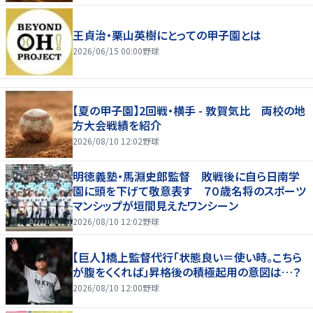
王貞治・栗山英樹にとっての甲子園とは
2026/06/15 00:00
野球
【夏の甲子園】2回戦・横手 - 敦賀気比 両校の地
方大会戦績を紹介
2026/08/10 12:02
野球
明徳義塾・馬淵史郎監督 敗戦後に自ら日南学
園に頭を下げて敬意表す ７０歳名将のスポーツ
マンシップが垣間見えたワンシーン
2026/08/10 12:02
野球
【巨人】橋上監督代行「状態良い＝使い時。こちら
が腹をくくれば」昇格後の積極起用の意図は…？
2026/08/10 12:00
野球