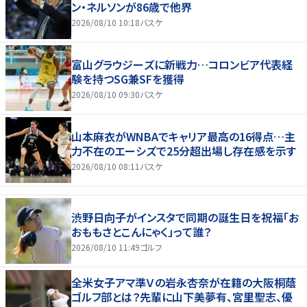
ン・ネルソンが86歳で他界
2026/08/10 10:18
バスケ
富山グラウジーズに新戦力…コロンビア代表経
験を持つSG兼SFを獲得
2026/08/10 09:30
バスケ
山本麻衣がWNBAでキャリア最高の16得点…主
力不在のエーシズで25分超出場し存在感を示す
2026/08/10 08:11
バスケ
渋野日向子がインスタで同期の誕生日を祝福「お
おももさとこんにゃく」って誰？
2026/08/10 11:49
ゴルフ
全米女子アマ準Ｖの岩永杏奈が在籍の大阪桐蔭
ゴルフ部とは？先輩に山下美夢有、宮里聖志、優