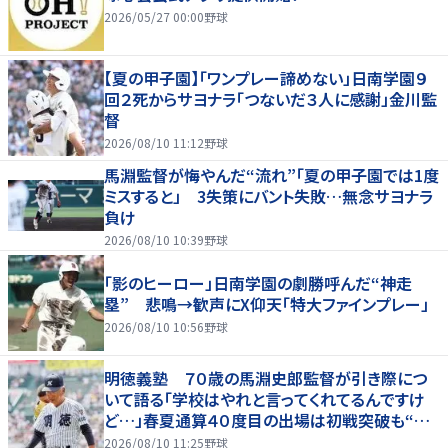
2026/05/27 00:00
野球
【夏の甲子園】「ワンプレー諦めない」日南学園９
回２死からサヨナラ「つないだ３人に感謝」金川監
督
2026/08/10 11:12
野球
馬淵監督が悔やんだ“流れ”「夏の甲子園では1度
ミスすると」 3失策にバント失敗…無念サヨナラ
負け
2026/08/10 10:39
野球
「影のヒーロー」日南学園の劇勝呼んだ“神走
塁” 悲鳴→歓声にX仰天「特大ファインプレー」
2026/08/10 10:56
野球
明徳義塾 ７０歳の馬淵史郎監督が引き際につ
いて語る「学校はやれと言ってくれてるんですけ
ど…」春夏通算４０度目の出場は初戦突破も“馬
淵節”炸裂
2026/08/10 11:25
野球