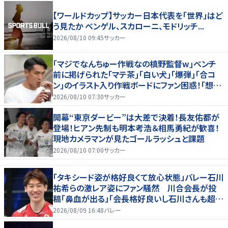
【ワールドカップ】サッカー日本代表を「世界」はど
う見たか ベンゲル、スカローニ、モドリッチ...
2026/08/10 09:45
サッカー
｢マジでなんちゅー作戦なの槙野監督w｣ベンチ
前に掲げられた｢マテ茶｣｢白い犬｣｢爆弾｣｢合コ
ン｣のイラスト入り作戦ボードにファン困惑！｢想像
よりデカくて吹いた｣
2026/08/10 07:30
サッカー
開幕“東京ダービー”は大差で決着！長友佑都が
登場！ヒアン先制も明本考浩＆相馬勇紀が歓喜！
現地カメラマンが見たゴールラッシュと課題
2026/08/10 07:00
サッカー
「タキシード姿が格好良くて放心状態」バレー石川
祐希らの激レア姿にファン騒然 川合会長が投
稿「鼻血が出る」「会長格好良いし石川さんも超格
好いい」
2026/08/09 16:48
バレー