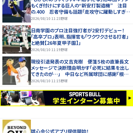
もくぎ付けにする巨人の“新安打製造機” 注目
の.400 忍者守備も話題「走攻守に躍動しすぎだ
ろ」
2026/08/10 11:23
野球
日南学園のプロ注目強打者が2安打デビュー！
「高卒プロ」表明、指揮官も「ワクワクさせる打者」
と絶賛【26年夏甲子園】」
2026/08/10 11:19
野球
現役引退発表の又吉克樹 便箋５枚の直筆長文
メッセージで決断理由明かす「必死に結果を出し
てきたのが…」 中日など所属球団に感謝「根気
強く指導してもらった」
2026/08/10 11:15
野球
球心会公式アプリ提供開始！