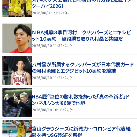
ターハイ2026】
2026/08/07 22:22
バレー
ＮＢＡ挑戦３季目河村 クリッパーズとエキシビ
ット１０契約 契約勝ち取り八村塁と共闘だ
2026/08/10 11:32
バスケ
八村塁が所属するクリッパーズが日本代表ガード
の河村勇輝とエグジビット10契約を締結
2026/08/10 11:21
バスケ
NBA歴代2位の勝利数を飾った「真の革新者」ド
ン・ネルソンが86歳で他界
2026/08/10 10:18
バスケ
富山グラウジーズに新戦力…コロンビア代表経
験を持つSG兼SFを獲得