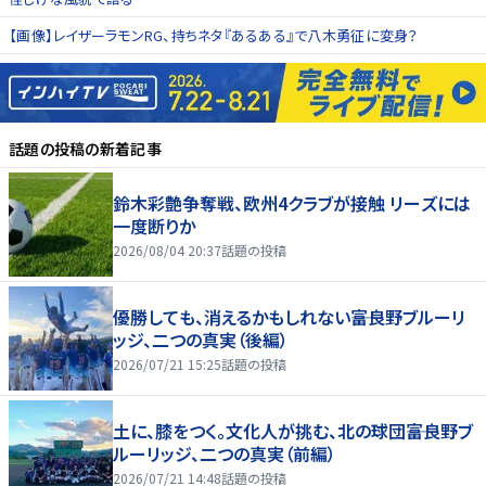
【画像】レイザーラモンRG、持ちネタ『あるある』で八木勇征に変身？
話題の投稿
の新着記事
鈴木彩艶争奪戦、欧州4クラブが接触 リーズには
一度断りか
2026/08/04 20:37
話題の投稿
優勝しても、消えるかもしれない――富良野ブルーリ
ッジ、二つの真実（後編）
2026/07/21 15:25
話題の投稿
土に、膝をつく。文化人が挑む、北の球団――富良野ブ
ルーリッジ、二つの真実（前編）
2026/07/21 14:48
話題の投稿