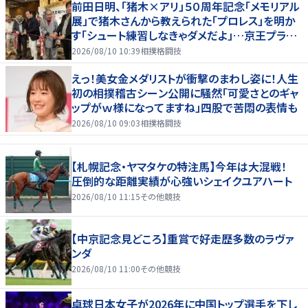
前田日明、「猪木×アリ」５０周年記念「メモリアル
展」で猪木さんから教えられた「プロレス」を明か
す「シュート練習しなきゃダメだよ」…京王プラザ
ホテルで３１日まで
2026/08/10 10:39
相撲格闘技
えっ！美女金メダリストが衝撃のまわし姿に！人生
初の相撲稽古シーン公開に騒然「可愛さとのギャ
ップがｗ様になってますね」四股で苦悶の表情も
2026/08/10 09:03
相撲格闘技
【札幌記念・ヤマタケの特注馬】今年は大混戦！
圧倒的な距離実績が心強いシェイクユアハート
2026/08/10 11:15
その他競技
【中京記念見どころ】重賞で好走歴多数のラヴァ
ンダ
2026/08/10 11:00
その他競技
卓球日本女子が2026年に中国トップ選手を下し