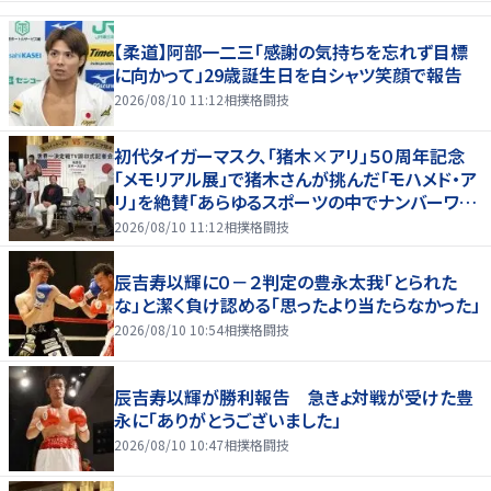
【柔道】阿部一二三「感謝の気持ちを忘れず目標
に向かって」29歳誕生日を白シャツ笑顔で報告
2026/08/10 11:12
相撲格闘技
初代タイガーマスク、「猪木×アリ」５０周年記念
「メモリアル展」で猪木さんが挑んだ「モハメド・ア
リ」を絶賛「あらゆるスポーツの中でナンバーワン
の存在」
2026/08/10 11:12
相撲格闘技
辰吉寿以輝に０－２判定の豊永太我「とられた
な」と潔く負け認める「思ったより当たらなかった」
2026/08/10 10:54
相撲格闘技
辰吉寿以輝が勝利報告 急きょ対戦が受けた豊
永に「ありがとうございました」
2026/08/10 10:47
相撲格闘技