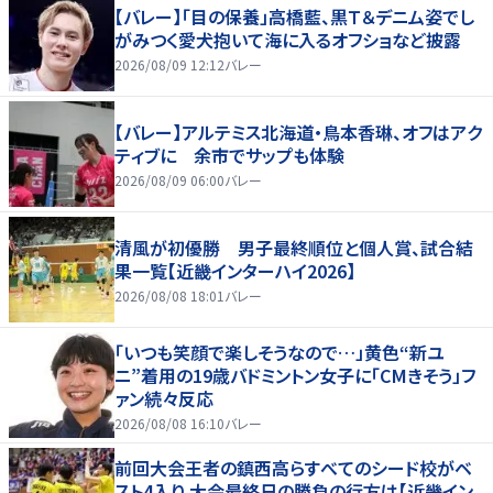
【バレー】「目の保養」高橋藍、黒Ｔ＆デニム姿でし
がみつく愛犬抱いて海に入るオフショなど披露
2026/08/09 12:12
バレー
【バレー】アルテミス北海道・鳥本香琳、オフはアク
ティブに 余市でサップも体験
2026/08/09 06:00
バレー
清風が初優勝 男子最終順位と個人賞、試合結
果一覧【近畿インターハイ2026】
2026/08/08 18:01
バレー
「いつも笑顔で楽しそうなので…」黄色“新ユ
ニ”着用の19歳バドミントン女子に「CMきそう」フ
ァン続々反応
2026/08/08 16:10
バレー
前回大会王者の鎮西高らすべてのシード校がベ
スト4入り 大会最終日の勝負の行方は【近畿イン