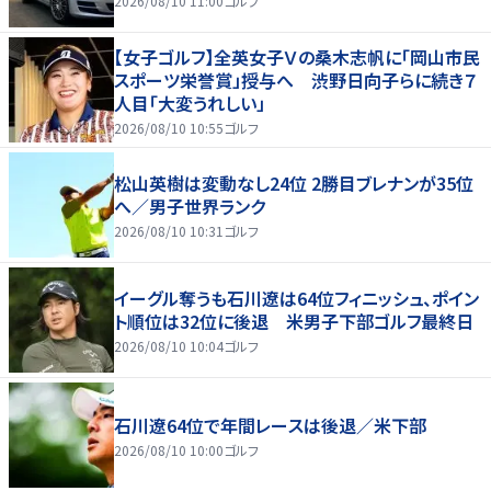
2026/08/10 11:00
ゴルフ
【女子ゴルフ】全英女子Ｖの桑木志帆に「岡山市民
スポーツ栄誉賞」授与へ 渋野日向子らに続き７
人目「大変うれしい」
2026/08/10 10:55
ゴルフ
松山英樹は変動なし24位 2勝目ブレナンが35位
へ／男子世界ランク
2026/08/10 10:31
ゴルフ
イーグル奪うも石川遼は64位フィニッシュ、ポイン
ト順位は32位に後退 米男子下部ゴルフ最終日
2026/08/10 10:04
ゴルフ
石川遼64位で年間レースは後退／米下部
2026/08/10 10:00
ゴルフ