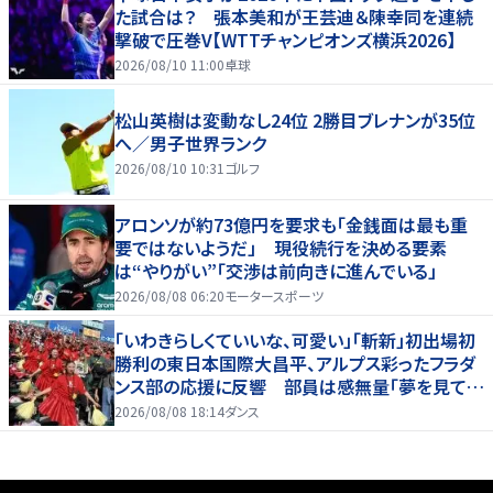
た試合は？ 張本美和が王芸迪＆陳幸同を連続
撃破で圧巻V【WTTチャンピオンズ横浜2026】
2026/08/10 11:00
卓球
松山英樹は変動なし24位 2勝目ブレナンが35位
へ／男子世界ランク
2026/08/10 10:31
ゴルフ
アロンソが約73億円を要求も「金銭面は最も重
要ではないようだ」 現役続行を決める要素
は“やりがい”「交渉は前向きに進んでいる」
2026/08/08 06:20
モータースポーツ
「いわきらしくていいな、可愛い」「斬新」初出場初
勝利の東日本国際大昌平、アルプス彩ったフラダ
ンス部の応援に反響 部員は感無量「夢を見てい
るよう」
2026/08/08 18:14
ダンス