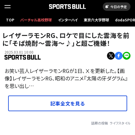
今日の予定
TOP
バーチャル高校野球
インターハイ
東京六大学野球
dodaSPO
（新しいタブ
レイザーラモンRG、ロケで目にした雲海を前
に「そば焼酎〜雲海〜♪」と超ご機嫌！
2025.03.01 10:00
お笑い芸人レイザーラモンRGが1日、Ⅹを更新した。【画
像】レイザーラモンRG、昭和のアニメ『太陽の牙ダグラム』
を思い出し…
記事全文を見る
話題の投稿
ライフスタイル