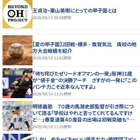
王貞治・栗山英樹にとっての甲子園とは
2026/06/15 00:00
野球
【夏の甲子園】2回戦・横手 - 敦賀気比 両校の地
方大会戦績を紹介
2026/08/10 12:02
野球
「待ち侘びたぜリードオフマンの一発」阪神31歳
が“値千金“の決勝アーチ さすがの一発に「この
パンチ力こそ近本なんですよ」
2026/08/10 11:31
野球
明徳義塾 ７０歳の馬淵史郎監督が引き際につ
いて語る「学校はやれと言ってくれてるんですけ
ど…」春夏通算４０度目の出場は初戦突破も“馬
淵節”炸裂
2026/08/10 11:25
野球
「しかし、めちゃくちゃいい選手だな」他球団ファン