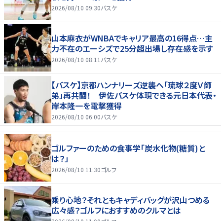
2026/08/10 09:30
バスケ
山本麻衣がWNBAでキャリア最高の16得点…主
力不在のエーシズで25分超出場し存在感を示す
2026/08/10 08:11
バスケ
【バスケ】京都ハンナリーズ逆襲へ「琉球２度Ｖ師
弟」再共闘！ 伊佐バスケ体現できる元日本代表・
岸本隆一を電撃獲得
2026/08/10 06:00
バスケ
ゴルファーのための食事学「炭水化物(糖質)と
は？」
2026/08/10 11:30
ゴルフ
乗り心地？それともキャディバッグが沢山つめる
広々感？ゴルフにおすすめのクルマとは