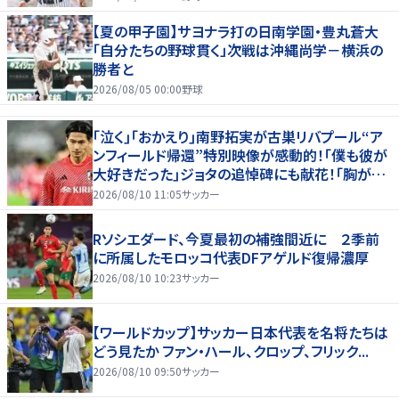
【夏の甲子園】サヨナラ打の日南学園・豊丸蒼大
「自分たちの野球貫く」次戦は沖縄尚学－横浜の
勝者と
2026/08/05 00:00
野球
｢泣く｣｢おかえり｣南野拓実が古巣リバプール“ア
ンフィールド帰還”特別映像が感動的！｢僕も彼が
大好きだった｣ジョタの追悼碑にも献花！｢胸が熱
くなります…｣
2026/08/10 11:05
サッカー
Rソシエダード、今夏最初の補強間近に ２季前
に所属したモロッコ代表DFアゲルド復帰濃厚
2026/08/10 10:23
サッカー
【ワールドカップ】サッカー日本代表を名将たちは
どう見たか ファン・ハール、クロップ、フリック...
2026/08/10 09:50
サッカー