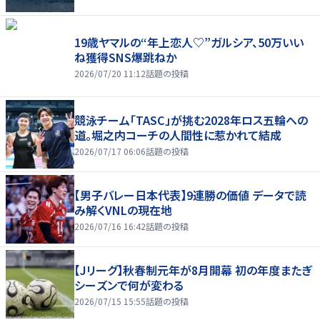
19歳ヤマルの“年上恋人♡”ガルシア、50万いい
ね獲得SNS爆跳ねか
2026/07/20 11:12
話題の投稿
競泳チーム「TASC」が挑む2028年ロス五輪への
道。堀之内コーチの人間性に惹かれて結成
2026/07/17 06:06
話題の投稿
【男子バレー日本代表】9連勝の価値 データで読
み解くVNLの現在地
2026/07/16 16:42
話題の投稿
【Jリーグ】秋春制元年が8月開幕 初の年度またぎ
シーズンで何が変わる
2026/07/15 15:55
話題の投稿