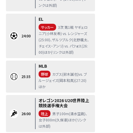
ンクは外部)
EL
サッカー
3次 第1戦 ヤギェロ
ニア(小林友希) vs. レンジャーズ
24:00
(25:00)、ザルツブルク(北野颯太、
チェイス・アンリ) vs. パフォス(26:
00)ほか(リンクは外部)
MLB
野球
カブス(鈴木誠也)vs. ブ
25:35
ルージェイズ(岡本和真)(27:20)
ほか
オレゴン2026 U20世界陸上
競技選手権大会
26:00
陸上
男子100m(清水空跳)、
女子800m(久保凛)ほか(リンク
は外部)