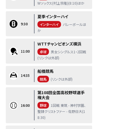
Wソックス(村上宗隆)(8:10)ほか
夏季インターハイ
9:30
インターハイ
バレーボールほ
か
WTTチャンピオンズ横浜
11:00
卓球
男女シングルス1・2回戦
(リンクは外部)
船橋競馬
14:35
競馬
(リンクは外部)
第108回全国高校野球選手
権大会
16:00
野球
1回戦 東筑 - 神村学園、
聖隷クリストファー - 佐野日大(1
8:30)