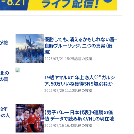
優勝しても、消えるかもしれない――富
が接
良野ブルーリッジ、二つの真実（後
編）
2026/07/21 15:25
話題の投稿
、北の
19歳ヤマルの“年上恋人♡”ガルシ
つの真
ア、50万いいね獲得SNS爆跳ねか
2026/07/20 11:12
話題の投稿
28年
【男子バレー日本代表】9連勝の価
チの人
値 データで読み解くVNLの現在地
2026/07/16 16:42
話題の投稿