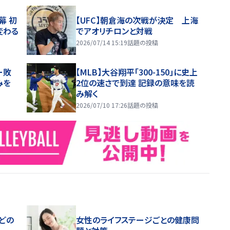
幕 初
【UFC】朝倉海の次戦が決定 上海
変わる
でアオリチロンと対戦
2026/07/14 15:19
話題の投稿
ー敗
【MLB】大谷翔平「300-150」に史上
みを
2位の速さで到達 記録の意味を読
み解く
2026/07/10 17:26
話題の投稿
どの
女性のライフステージごとの健康問