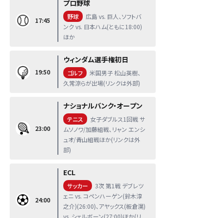
プロ野球
野球
広島 vs. 巨人、ソフトバ
17:45
ンク vs. 日本ハム(ともに18:00)
ほか
ウィンダム選手権初日
19:50
ゴルフ
米国男子 松山英樹、
久常涼らが出場(リンクは外部)
ナショナルバンク・オープン
テニス
女子ダブルス1回戦 サ
23:00
ムソノワ/加藤組戦、リャン エンシ
ュオ/青山組戦ほか(リンクは外
部)
ECL
サッカー
3次 第1戦 デブレツ
ェニ vs. コペンハーゲン(鈴木淳
24:00
之介)(26:00)、アヤックス(板倉滉)
vs. シェルボーン(27:00)ほか(リ