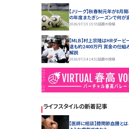
【Jリーグ】秋春制元年が8月開
の年度またぎシーズンで何が
2026/07/15 15:55
話題の投稿
【MLB】村上宗隆はHRダービ
退も約2400万円 賞金の仕組
解説
2026/07/14 14:52
話題の投稿
ライフスタイル
の新着記事
【医師に相談】膝関節血腫とは