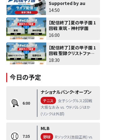
Supported by au
14:50
【配信終了】夏の甲子園 1
回戦 東筑 - 神村学園
16:00
【配信終了】夏の甲子園 1
回戦 聖隷クリストファー -
佐野日大
18:30
今日の予定
ナショナルバンク・オープン
テニス
女子シングルス2回戦
6:00
大坂なおみ vs. ウドバルジほか
(リンクは外部)
MLB
7:35
野球
Rソックス(吉田正尚) vs.