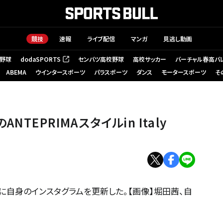
競技
速報
ライブ配信
マンガ
見逃し動画
野球
dodaSPORTS
センバツ高校野球
高校サッカー
バーチャル春高バ
（新しいタブで開く）
ABEMA
ウインタースポーツ
パラスポーツ
ダンス
モータースポーツ
そ
TEPRIMAスタイルin Italy
に自身のインスタグラムを更新した。【画像】堀田茜、自