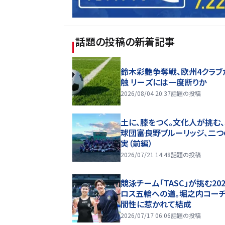
話題の投稿
の新着記事
鈴木彩艶争奪戦、欧州4クラブ
触 リーズには一度断りか
2026/08/04 20:37
話題の投稿
土に、膝をつく。文化人が挑む
球団――富良野ブルーリッジ、二
実（前編）
2026/07/21 14:48
話題の投稿
競泳チーム「TASC」が挑む20
ロス五輪への道。堀之内コー
間性に惹かれて結成
2026/07/17 06:06
話題の投稿