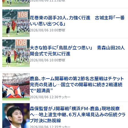
花巻東の選手20人、力強く行進 古城主将「一番
いい思い出つくる」
2026/08/06 10:00
野球
大きな拍手に「鳥肌が立つ思い」 青森山田20人
開会式で元気に行進
2026/08/06 10:00
野球
鹿島、ホーム開幕戦の第２節名古屋戦はチケット
完売の見通し…国立での開幕戦に続き２戦連続
で“超満員”
2026/08/06 12:36
サッカー
森保監督がＪ開幕戦「横浜ＦＭ-鹿島」現地視察
へ…地上波生中継、６万人来場見込みの伝統クラ
ブ対決に熱視線
2026/08/06 12:35
サッカー