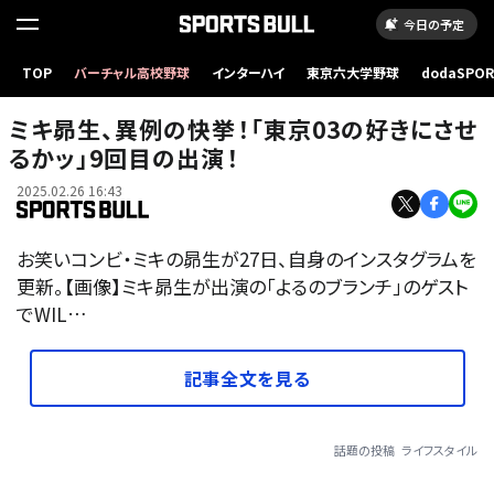
今日の予定
TOP
バーチャル高校野球
インターハイ
東京六大学野球
dodaSPO
（新しいタブ
ミキ昴生、異例の快挙！「東京03の好きにさせ
るかッ」9回目の出演！
2025.02.26 16:43
お笑いコンビ・ミキの昴生が27日、自身のインスタグラムを
更新。【画像】ミキ昴生が出演の「よるのブランチ」のゲスト
でWIL…
記事全文を見る
話題の投稿
ライフスタイル