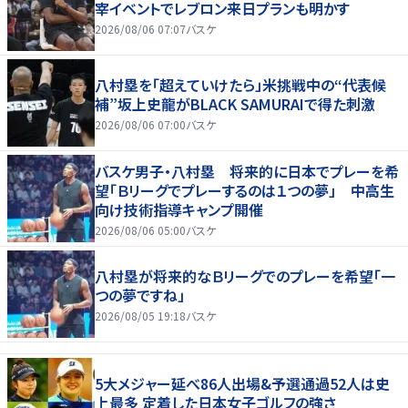
宰イベントでレブロン来日プランも明かす
2026/08/06 07:07
バスケ
八村塁を「超えていけたら」米挑戦中の“代表候
補”坂上史龍がBLACK SAMURAIで得た刺激
2026/08/06 07:00
バスケ
バスケ男子・八村塁 将来的に日本でプレーを希
望「Ｂリーグでプレーするのは１つの夢」 中高生
向け技術指導キャンプ開催
2026/08/06 05:00
バスケ
八村塁が将来的なＢリーグでのプレーを希望「一
つの夢ですね」
2026/08/05 19:18
バスケ
5大メジャー延べ86人出場&予選通過52人は史
上最多 定着した日本女子ゴルフの強さ