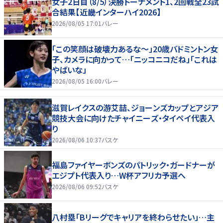
女子2日目（8/5）決勝トーナメント1、2回戦全23試
合結果【近畿インターハイ2026】
2026/08/05 17:01
バレー
「この笑顔は破壊力あるな〜」20歳バドミントン女
子、カメラに向かって…「ニッコニコだね」「これは
やばいな」
2026/08/05 16:00
バレー
滋賀レイクスの游艾喆、ジョーンズカップとアジア
競技大会に向けたチャイニーズ・タイペイ代表入
り
2026/08/06 10:37
バスケ
福島ファイヤーボンズのパトリック・ガードナーが
エジプト代表入り…W杯アフリカ予選へ
2026/08/06 09:52
バスケ
八村塁「Bリーグでキャリアを終わらせたい」…主