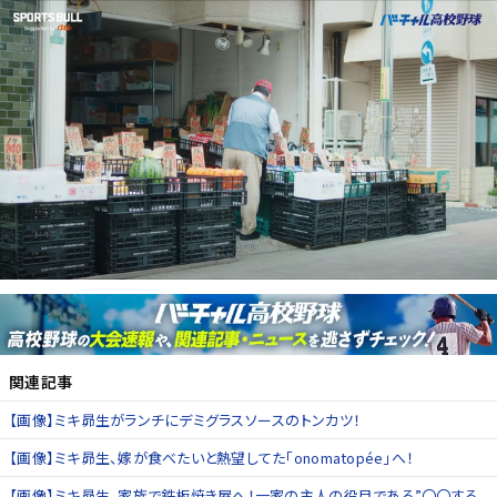
関連記事
【画像】ミキ昴生がランチにデミグラスソースのトンカツ！
【画像】ミキ昴生、嫁が食べたいと熱望してた「onomatopée」へ！
【画像】ミキ昴生、家族で鉄板焼き屋へ！一家の主人の役目である”〇〇する