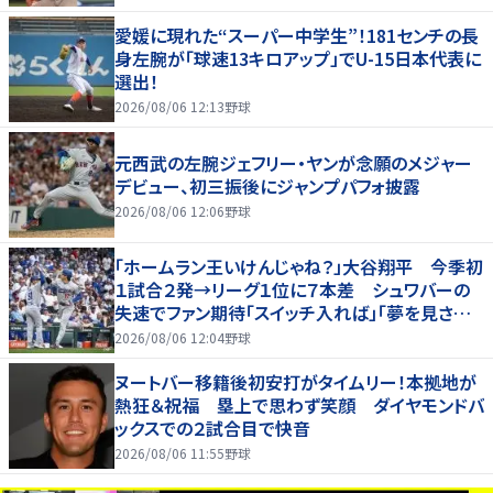
愛媛に現れた“スーパー中学生”！181センチの長
身左腕が「球速13キロアップ」でU-15日本代表に
選出！
2026/08/06 12:13
野球
元西武の左腕ジェフリー・ヤンが念願のメジャー
デビュー、初三振後にジャンプパフォ披露
2026/08/06 12:06
野球
「ホームラン王いけんじゃね？」大谷翔平 今季初
１試合２発→リーグ１位に７本差 シュワバーの
失速でファン期待「スイッチ入れば」「夢を見させ
てくれる」
2026/08/06 12:04
野球
ヌートバー移籍後初安打がタイムリー！本拠地が
熱狂＆祝福 塁上で思わず笑顔 ダイヤモンドバ
ックスでの２試合目で快音
2026/08/06 11:55
野球