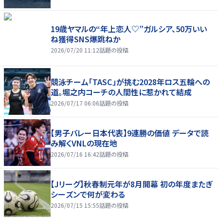
19歳ヤマルの“年上恋人♡”ガルシア、50万いい
ね獲得SNS爆跳ねか
2026/07/20 11:12
話題の投稿
競泳チーム「TASC」が挑む2028年ロス五輪への
道。堀之内コーチの人間性に惹かれて結成
2026/07/17 06:06
話題の投稿
【男子バレー日本代表】9連勝の価値 データで読
み解くVNLの現在地
2026/07/16 16:42
話題の投稿
【Jリーグ】秋春制元年が8月開幕 初の年度またぎ
シーズンで何が変わる
2026/07/15 15:55
話題の投稿