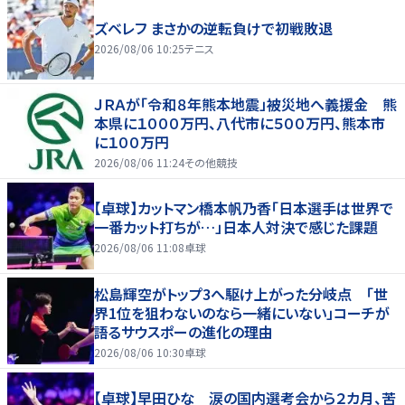
ズベレフ まさかの逆転負けで初戦敗退
2026/08/06 10:25
テニス
ＪＲＡが「令和８年熊本地震」被災地へ義援金 熊
本県に１０００万円、八代市に５００万円、熊本市
に１００万円
2026/08/06 11:24
その他競技
【卓球】カットマン橋本帆乃香「日本選手は世界で
一番カット打ちが…」日本人対決で感じた課題
2026/08/06 11:08
卓球
松島輝空がトップ3へ駆け上がった分岐点 「世
界1位を狙わないのなら一緒にいない」コーチが
語るサウスポーの進化の理由
2026/08/06 10:30
卓球
【卓球】早田ひな 涙の国内選考会から２カ月、苦