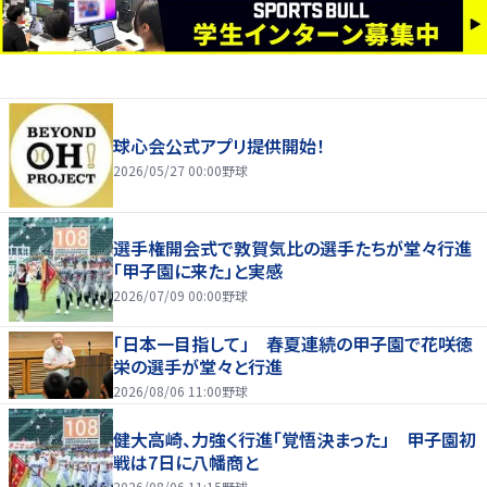
球心会公式アプリ提供開始！
2026/05/27 00:00
野球
選手権開会式で敦賀気比の選手たちが堂々行進
「甲子園に来た」と実感
2026/07/09 00:00
野球
「日本一目指して」 春夏連続の甲子園で花咲徳
栄の選手が堂々と行進
2026/08/06 11:00
野球
健大高崎、力強く行進「覚悟決まった」 甲子園初
戦は7日に八幡商と
2026/08/06 11:15
野球