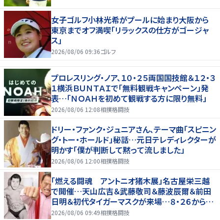
女子ゴルフ小林光希がプールに始まり大阪から
東京までオフ満喫「リラックスの仕方がゴージャ
ス」
2026/08/06 09:36
ゴルフ
プロレスリング・ノア、１０・２５両国国技館＆１２・３
１横浜ＢＵＮＴＡＩで「無料観戦キャンペーン」発
表…「ＮＯＡＨを初めて観戦する方に限り無料」
2026/08/06 12:08
相撲格闘技
ドリー・ファンク・ジュニアさん、テーマ曲「スピニン
グ・トー・ホールド」秘話…元日テレディレクターが
明かす「僕が判断して黙って流しました」
2026/08/06 12:00
相撲格闘技
「燃える闘魂 アントニオ猪木展」名古屋栄三越
で開催…天山広吉＆武藤敬司＆藤波辰爾＆前田
日明＆初代タイガーマスクが来場…８・２６から９・
７まで
2026/08/06 09:49
相撲格闘技