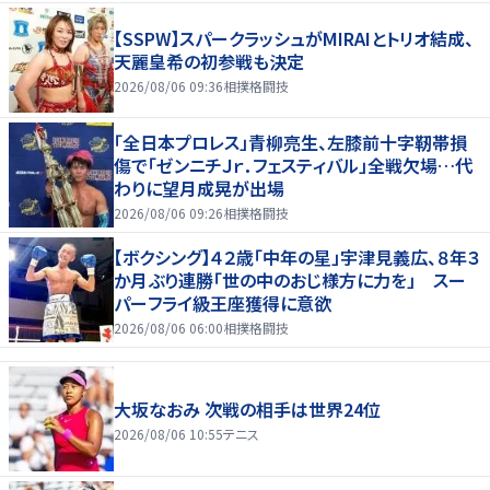
【SSPW】スパークラッシュがMIRAIとトリオ結成、
天麗皇希の初参戦も決定
2026/08/06 09:36
相撲格闘技
「全日本プロレス」青柳亮生、左膝前十字靭帯損
傷で「ゼンニチＪｒ．フェスティバル」全戦欠場…代
わりに望月成晃が出場
2026/08/06 09:26
相撲格闘技
【ボクシング】４２歳「中年の星」宇津見義広、８年３
か月ぶり連勝「世の中のおじ様方に力を」 スー
パーフライ級王座獲得に意欲
2026/08/06 06:00
相撲格闘技
大坂なおみ 次戦の相手は世界24位
2026/08/06 10:55
テニス