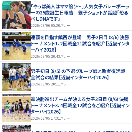
「やっぱ美人はママ譲り～」人気女子バレーボーラ
ーの25歳誕生日報告 親子ショットが話題「恐る
べしDNAです」
2026/08/06 05:20
バレー
連覇を目指す鎮西が登場 男子2日目（8/6）決勝
トーナメント1、2回戦全21試合を紹介【近畿インタ
ーハイ2026】
2026/08/05 20:43
バレー
男子初日（8/5）の予選グループ戦と敗者復活戦
全試合の結果【近畿インターハイ2026】
2026/08/05 20:11
バレー
準決勝進出チームが決まる女子3日目（8/6）決勝
トーナメント3、4回戦全12試合をご紹介【近畿イン
ターハイ2026】
2026/08/05 17:31
バレー