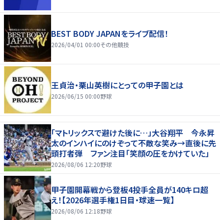
BEST BODY JAPANをライブ配信！
2026/04/01 00:00
その他競技
王貞治・栗山英樹にとっての甲子園とは
2026/06/15 00:00
野球
「マトリックスで避けた後に…」大谷翔平 今永昇
太のインハイにのけぞって不敵な笑み→直後に先
頭打者弾 ファン注目「笑顔の圧をかけていた」
2026/08/06 12:20
野球
甲子園開幕戦から登板4投手全員が140キロ超
え！【2026年選手権1日目・球速一覧】
2026/08/06 12:18
野球