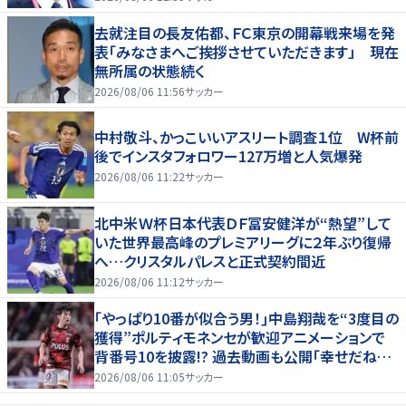
去就注目の長友佑都、ＦＣ東京の開幕戦来場を発
表「みなさまへご挨拶させていただきます」 現在
無所属の状態続く
2026/08/06 11:56
サッカー
中村敬斗、かっこいいアスリート調査１位 W杯前
後でインスタフォロワー127万増と人気爆発
2026/08/06 11:22
サッカー
北中米Ｗ杯日本代表ＤＦ冨安健洋が“熱望”して
いた世界最高峰のプレミアリーグに２年ぶり復帰
へ…クリスタルパレスと正式契約間近
2026/08/06 11:12
サッカー
｢やっぱり10番が似合う男！｣中島翔哉を“3度目の
獲得”ポルティモネンセが歓迎アニメーションで
背番号10を披露!? 過去動画も公開｢幸せだね〜｣
｢爽やかイケメン｣
2026/08/06 11:05
サッカー