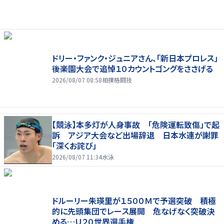
ドリー・ファンク・ジュニアさん、「新日本プロレス」
後楽園大会で追悼１０カウントゴングをささげる
2026/08/07 08:58
相撲格闘技
【競泳】本多灯が人身事故 「危険運転致傷」で起
訴 アジア大会など出場辞退 日本水連が謝罪
「深くお詫び」
2026/08/07 11:34
水泳
ドルーリー朱瑛里が１５００Ｍで予選突破 積極
的に先頭集団でレース展開 危なげなく突破決
める…Ｕ２０世界選手権