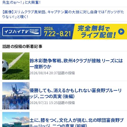
先生のぉ〜！」と大興奮！
【画像】スリムクラブ真栄田、キャプテン翼の大技に対し自身では「ガッツがた
りない！」と嘆く！
話題の投稿
の新着記事
鈴木彩艶争奪戦、欧州4クラブが接触 リーズには
一度断りか
2026/08/04 20:37
話題の投稿
優勝しても、消えるかもしれない――富良野ブルーリ
ッジ、二つの真実（後編）
2026/07/21 15:25
話題の投稿
土に、膝をつく。文化人が挑む、北の球団――富良野ブ
ルーリッジ、二つの真実（前編）