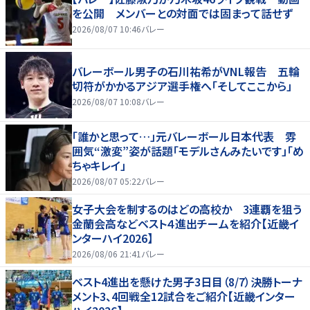
を公開 メンバーとの対面では固まって話せず
2026/08/07 10:46
バレー
バレーボール男子の石川祐希がVNL報告 五輪
切符がかかるアジア選手権へ「そしてここから」
2026/08/07 10:08
バレー
「誰かと思って…」元バレーボール日本代表 雰
囲気“激変”姿が話題「モデルさんみたいです」「め
ちゃキレイ」
2026/08/07 05:22
バレー
女子大会を制するのはどの高校か 3連覇を狙う
金蘭会高などベスト４進出チームを紹介【近畿イ
ンターハイ2026】
2026/08/06 21:41
バレー
ベスト4進出を懸けた男子3日目（8/7）決勝トーナ
メント3、4回戦全12試合をご紹介【近畿インター