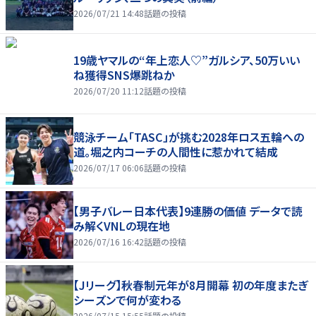
2026/07/21 14:48
話題の投稿
19歳ヤマルの“年上恋人♡”ガルシア、50万いい
ね獲得SNS爆跳ねか
2026/07/20 11:12
話題の投稿
競泳チーム「TASC」が挑む2028年ロス五輪への
道。堀之内コーチの人間性に惹かれて結成
2026/07/17 06:06
話題の投稿
【男子バレー日本代表】9連勝の価値 データで読
み解くVNLの現在地
2026/07/16 16:42
話題の投稿
【Jリーグ】秋春制元年が8月開幕 初の年度またぎ
シーズンで何が変わる
2026/07/15 15:55
話題の投稿