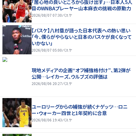
「居心地の良いところから抜け出す」…日本人5人
目のWNBAプレーヤー山本麻衣の挑戦の原動力
2026/08/07 07:30
バスケ
【バスケ】八村塁が語った日本代表への熱い思い
「今、僕らがやらないと日本のバスケが良くなって
いかない」
2026/08/07 05:00
バスケ
現地メディアの企画“オフ補強格付け”、第2弾が
公開…レイカーズ、ウルブズの評価は
2026/08/06 20:27
バスケ
ユーロリーグからの補強が続くナゲッツ…ロニ
ー・ウォーカー四世と1年契約に合意
2026/08/06 19:43
バスケ