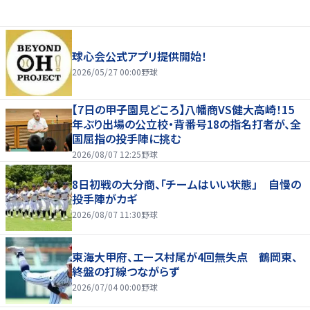
球心会公式アプリ提供開始！
2026/05/27 00:00
野球
【7日の甲子園見どころ】八幡商VS健大高崎！15
年ぶり出場の公立校・背番号18の指名打者が、全
国屈指の投手陣に挑む
2026/08/07 12:25
野球
8日初戦の大分商、「チームはいい状態」 自慢の
投手陣がカギ
2026/08/07 11:30
野球
東海大甲府、エース村尾が4回無失点 鶴岡東、
終盤の打線つながらず
2026/07/04 00:00
野球