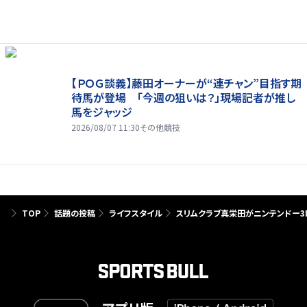
【ＰＯＧ談義】藤田オーナーが“連チャン”目指す期
待馬が登場 「今週の狙いは？」現場記者が推し
馬をジャッジ
2026/08/07 11:30
その他競技
TOP
話題の投稿
ライフスタイル
スリムクラブ真栄田がニンテンドー3D