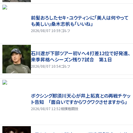
前髪おろしたセキ・ユウティンに「美人は何やって
も美しい」桑木志帆も「いいね」
2026/08/07 10:59
ゴルフ
石川遼が下部ツアー初Ｖへ４打差12位で好発進、
来季昇格へシーズン残り７試合 第１日
2026/08/07 10:54
ゴルフ
ボクシング那須川天心が井上拓真との再戦チケッ
ト告知 「面白いですからワクワクさせますから」
2026/08/07 12:52
相撲格闘技