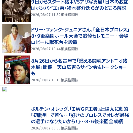
９日からスタート猪木VSアリ写真展「日本のお盆
はボンバイエ」弟・猪木啓介氏らがみどころ解説
2026/08/07 11:52
相撲格闘技
ドリー・ファンク・ジュニアさん、「全日本プロレス」
８・９後楽園ホール大会で追悼セレモニー…会場
ロビーに献花台を設置
2026/08/07 10:44
相撲格闘技
８月26日から名古屋で「燃える闘魂アントニオ猪
木展」開催 天山広吉らサイン会＆トークショー
も
2026/08/07 10:13
相撲格闘技
ボルチン・オレッグ、「ＩＷＧＰ王者」辻陽太に劇的
「初勝利」で首位…「好きのプロレスでオレが最強
の選手になりたいから！」…８・６後楽園全成績
2026/08/07 09:50
相撲格闘技