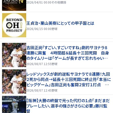
2026/04/01 00:00
その他競技
王貞治・栗山英樹にとっての甲子園とは
2026/06/15 00:00
野球
吉田正尚「すごい、すごいですね」劇的サヨナラ８
連勝に興奮 ４時間超＆延長十三回死闘 自身
のタイムリーは「ゲームが長すぎて忘れちゃいまし
た」
2026/08/07 12:55
野球
レッドソックスが劇的逆転サヨナラで８連勝！九回
２死から同点→延長十三回死闘に終止符「本当に
ビッグゲーム」吉田正尚も奮闘２安打１打点 靴
下対決で驚異のスイープ
2026/08/07 12:45
野球
【阪神】大勝の終盤で光った代打の１点「まだまだ
プレーしたい、選手の強さがさらに必要」藤川監
督