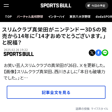
今日の予定
TOP
バーチャル高校野球
インターハイ
東京六大学野球
dodaSPO
（新しいタブ
スリムクラブ真栄田がニンテンドー3DSの発
売から14年に「14才おめでとうございます。」
と祝福？
2025.02.26 19:22
お笑い芸人スリムクラブの真栄田が26日、Ⅹを更新した。
【画像】スリムクラブ真栄田、西川きよしに「本日も破壊力
でした。」と…
記事全文を見る
話題の投稿
ライフスタイル