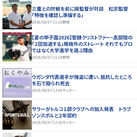
三重との対戦を前に両監督が対談 松宗監督
「特徴を確認し準備する」
2026/08/07 11:15
野球
【夏の甲子園2026】聖隷クリストファー・高部陸の
「２回加速する」規格外のストレート それでもプロ
ではなく大学進学を選ぶ理由
2026/08/07 11:10
野球
ウガンダ代表選手が強盗に遭い、抵抗したところ
を石で殴られ死去
2026/08/07 13:00
サッカー
サラーがトルコ１部クラブへの加入発表 トラブ
ゾンスポルと２年契約
2026/08/07 12:43
サッカー