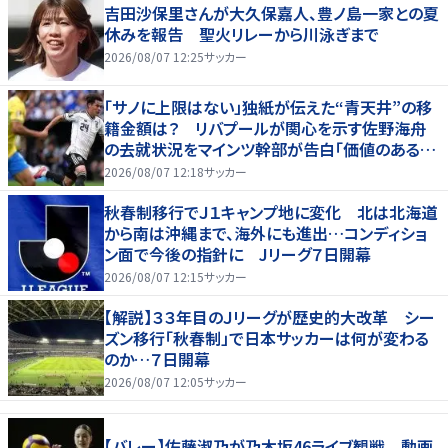
吉田沙保里さんが大久保嘉人、豊ノ島一家との夏
休みを報告 聖火リレーから川泳ぎまで
2026/08/07 12:25
サッカー
「サノに上限はない」独紙が伝えた“青天井”の移
籍金額は？ リバプールが関心を示す佐野海舟
の去就状況をマインツ幹部が告白「価値のあるも
のになる」
2026/08/07 12:18
サッカー
秋春制移行でＪ１キャンプ地に変化 北は北海道
から南は沖縄まで、海外にも進出…コンディショ
ン面で今後の指針に Jリーグ７日開幕
2026/08/07 12:15
サッカー
【解説】３３年目のＪリーグが歴史的大改革 シー
ズン移行「秋春制」で日本サッカーは何が変わる
のか…７日開幕
2026/08/07 12:05
サッカー
【バレー】佐藤淑乃が乃木坂46ライブ観戦 動画