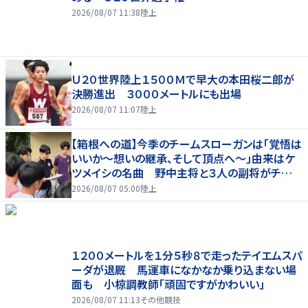
2026/08/07 11:38
陸上
Ｕ２０世界陸上１５００Ｍで早大の本田桜二郎が
決勝進出 ３０００メートルにも出場
2026/08/07 11:07
陸上
【箱根への道】今季のチームスローガンは「覚悟は
いいか～想いの継承、そして頂点へ～」由来はケ
ツメイシの名曲 野中主将と３人の副将がチーム
を引っ張る…夏合宿特集第１弾、国学院大
2026/08/07 05:00
陸上
１２００メートルを１分５秒８で走ったテイエムスパ
ーダが退厩 馬運車になかなか乗り込まない場
面も 小椋調教師「頑固ですがかわいい」
2026/08/07 11:13
その他競技