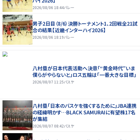
ハイ2026】
2026/08/06 18:44
バレー
男子2日目（8/6）決勝トーナメント1、2回戦全21試
合の結果【近畿インターハイ2026】
2026/08/06 18:19
バレー
八村塁が日本代表活動へ決意「“黄金時代”いま
僕らがやらないと」ロス五輪は「一番大きな目標」
2026/08/07 11:25
バスケ
八村塁「日本のバスケを強くするために」JBA連携
の経緯明かす…BLACK SAMURAIに有望株17名
が集結
2026/08/07 08:42
バスケ