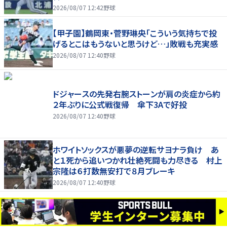
2026/08/07 12:42
野球
【甲子園】鶴岡東・菅野琳央「こういう気持ちで投
げるとこはもうないと思うけど…」敗戦も充実感
2026/08/07 12:40
野球
ドジャースの先発右腕ストーンが肩の炎症から約
２年ぶりに公式戦復帰 傘下3Aで好投
2026/08/07 12:40
野球
ホワイトソックスが悪夢の逆転サヨナラ負け あ
と１死から追いつかれ壮絶死闘も力尽きる 村上
宗隆は６打数無安打で８月ブレーキ
2026/08/07 12:40
野球